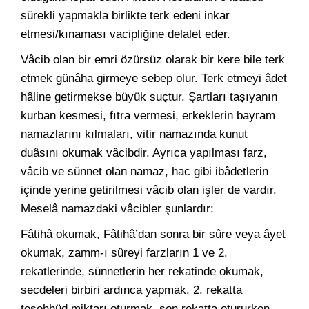
sürekli yapmakla birlikte terk edeni inkar
etmesi/kınaması vacipliğine delalet eder.
Vâcib olan bir emri özürsüz olarak bir kere bile terk
etmek günâha girmeye sebep olur. Terk etmeyi âdet
hâline getirmekse büyük suçtur. Şartları taşıyanın
kurban kesmesi, fıtra vermesi, erkeklerin bayram
namazlarını kılmaları, vitir namazında kunut
duâsını okumak vâcibdir. Ayrıca yapılması farz,
vâcib ve sünnet olan namaz, hac gibi ibâdetlerin
içinde yerine getirilmesi vâcib olan işler de vardır.
Meselâ namazdaki vâcibler şunlardır:
Fâtihâ okumak, Fâtihâ’dan sonra bir sûre veya âyet
okumak, zamm-ı sûreyi farzların 1 ve 2.
rekatlerinde, sünnetlerin her rekatinde okumak,
secdeleri birbiri ardınca yapmak, 2. rekatta
teşehhüd miktarı oturmak, son rekatta otururken