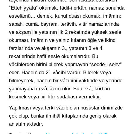
“Ettehiyyâtü” okumak, tâdil-i erkân, namaz sonunda
esselâmü… demek, kunut duâsı okumak, imâmın;
sabah, cumâ, bayram, terâvih, vitir namazlarında
ve akşam ile yatsının ilk 2 rekatında yüksek sesle
okuması, imâmın ve yalnız kılanın öğle ve ikindi
farzlarında ve akşamın 3., yatsının 3 ve 4.
rekatlerinde hafif sesle okumalarıdır. Bu
vâciblerden birini bilerek yapmayan “secde-i sehv”
eder. Haccın da 21 vâcibi vardır. Bilerek veya
bilmeyerek, haccın bir vâcibini vaktinde ve yerinde
yapmayana cezâ lâzım olur. Bu cezâ, kurban
kesmek veya bir fıtır sadakası vermektir.
Yapılması veya terki vâcib olan hususlar dînimizde
çok olup, bunlar ilmihâl kitaplarında geniş olarak
anlatılmaktadır.