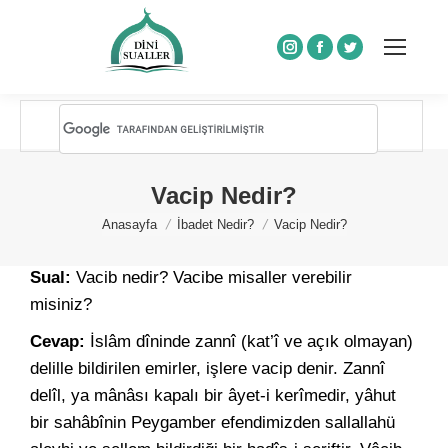
Instagram
Facebook
Twitter
Vacip Nedir?
You are here:
Anasayfa
İbadet Nedir?
Vacip Nedir?
Sual:
Vacib nedir? Vacibe misaller verebilir
misiniz?
Cevap:
İslâm dîninde zannî (kat’î ve açık olmayan)
delille bildirilen emirler, işlere vacip denir. Zannî
delîl, ya mânâsı kapalı bir âyet-i kerîmedir, yâhut
bir sahâbînin Peygamber efendimizden sallallahü