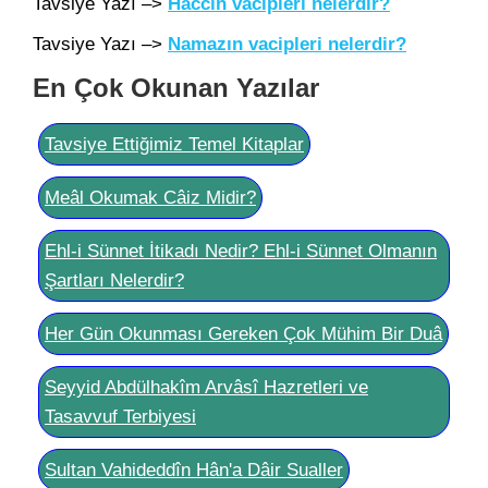
Tavsiye Yazı –>
Haccın vacipleri nelerdir?
Tavsiye Yazı –>
Namazın vacipleri nelerdir?
En Çok Okunan Yazılar
Tavsiye Ettiğimiz Temel Kitaplar
Meâl Okumak Câiz Midir?
Ehl-i Sünnet İtikadı Nedir? Ehl-i Sünnet Olmanın
Şartları Nelerdir?
Her Gün Okunması Gereken Çok Mühim Bir Duâ
Seyyid Abdülhakîm Arvâsî Hazretleri ve
Tasavvuf Terbiyesi
Sultan Vahideddîn Hân'a Dâir Sualler