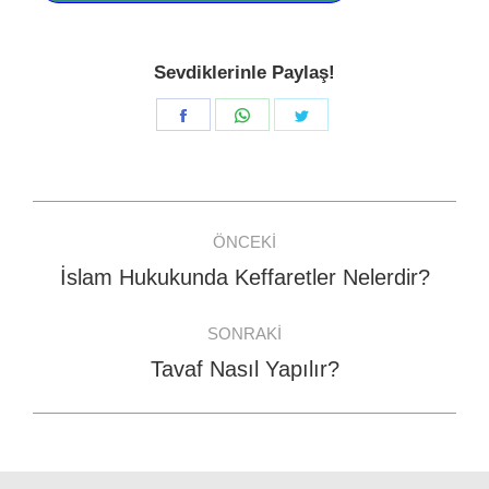
Sevdiklerinle Paylaş!
Share
Share
Share
on
on
on
Facebook
WhatsApp
Twitter
Post
ÖNCEKI
navigation
İslam Hukukunda Keffaretler Nelerdir?
Previous
post:
SONRAKI
Tavaf Nasıl Yapılır?
Next
post: