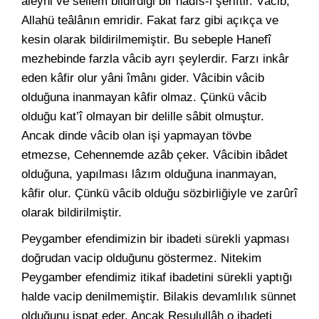
aleyhi ve sellem bildirdiği bir hadîs-i şeriftir. Vâcib,
Allahü teâlânın emridir. Fakat farz gibi açıkça ve
kesin olarak bildirilmemiştir. Bu sebeple Hanefî
mezhebinde farzla vâcib ayrı şeylerdir. Farzı inkâr
eden kâfir olur yâni îmânı gider. Vâcibin vâcib
olduğuna inanmayan kâfir olmaz. Çünkü vâcib
olduğu kat’î olmayan bir delille sâbit olmuştur.
Ancak dinde vâcib olan işi yapmayan tövbe
etmezse, Cehennemde azâb çeker. Vâcibin ibâdet
olduğuna, yapılması lâzım olduğuna inanmayan,
kâfir olur. Çünkü vâcib olduğu sözbirliğiyle ve zarûrî
olarak bildirilmiştir.
Peygamber efendimizin bir ibadeti sürekli yapması
doğrudan vacip olduğunu göstermez. Nitekim
Peygamber efendimiz itikaf ibadetini sürekli yaptığı
halde vacip denilmemiştir. Bilakis devamlılık sünnet
olduğunu ispat eder. Ancak Resulullâh o ibadeti