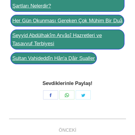
Şartları Nelerdir?
Her Gün Okunması Gereken Çok Mühim Bir Duâ
Seyyid Abdülhakîm Arvâsî Hazretleri ve
Tasavvuf Terbiyesi
Sultan Vahideddîn Hân'a Dâir Sualler
Sevdiklerinle Paylaş!
Share
Share
Share
on
on
on
Facebook
WhatsApp
Twitter
Post
ÖNCEKI