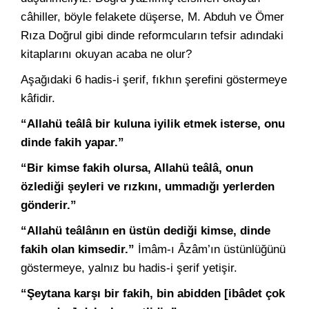
câhiller, böyle felakete düşerse, M. Abduh ve Ömer
Rıza Doğrul gibi dinde reformcuların tefsir adındaki
kitaplarını okuyan acaba ne olur?
Aşağıdaki 6 hadis-i şerif, fıkhın şerefini göstermeye
kâfidir.
“Allahü teâlâ bir kuluna iyilik etmek isterse, onu
dinde fakih yapar.”
“Bir kimse fakih olursa, Allahü teâlâ, onun
özlediği şeyleri ve rızkını, ummadığı yerlerden
gönderir.”
“Allahü teâlânın en üstün dediği kimse, dinde
fakih olan kimsedir.”
İmâm-ı Âzâm’ın üstünlüğünü
göstermeye, yalnız bu hadis-i şerif yetişir.
“Şeytana karşı bir fakih, bin abidden [ibâdet çok