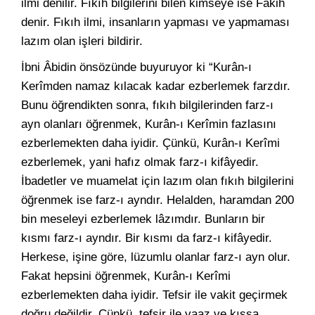
ilmi denilir. Fıkıh bilgilerini bilen kimseye ise Fakih
denir. Fıkıh ilmi, insanların yapması ve yapmaması
lazım olan işleri bildirir.
İbni Âbidin önsözünde buyuruyor ki “Kurân-ı
Kerîmden namaz kılacak kadar ezberlemek farzdır.
Bunu öğrendikten sonra, fıkıh bilgilerinden farz-ı
ayn olanları öğrenmek, Kurân-ı Kerîmin fazlasını
ezberlemekten daha iyidir. Çünkü, Kurân-ı Kerîmi
ezberlemek, yani hafız olmak farz-ı kifâyedir.
İbadetler ve muamelat için lazım olan fıkıh bilgilerini
öğrenmek ise farz-ı ayndır. Helalden, haramdan 200
bin meseleyi ezberlemek lâzımdır. Bunların bir
kısmı farz-ı ayndır. Bir kısmı da farz-ı kifâyedir.
Herkese, işine göre, lüzumlu olanlar farz-ı ayn olur.
Fakat hepsini öğrenmek, Kurân-ı Kerîmi
ezberlemekten daha iyidir. Tefsir ile vakit geçirmek
doğru değildir. Çünkü, tefsir ile vaaz ve kıssa