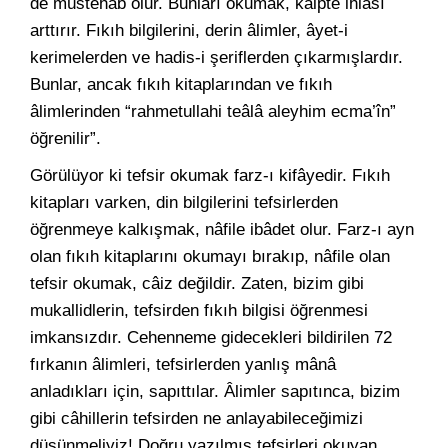
de müstehab olur. Bunları okumak, kalpte ihlası
arttırır. Fıkıh bilgilerini, derin âlimler, âyet-i
kerimelerden ve hadis-i şeriflerden çıkarmışlardır.
Bunlar, ancak fıkıh kitaplarından ve fıkıh
âlimlerinden “rahmetullahi teâlâ aleyhim ecma’în”
öğrenilir”.
Görülüyor ki tefsir okumak farz-ı kifâyedir. Fıkıh
kitapları varken, din bilgilerini tefsirlerden
öğrenmeye kalkışmak, nâfile ibâdet olur. Farz-ı ayn
olan fıkıh kitaplarını okumayı bırakıp, nâfile olan
tefsir okumak, câiz değildir. Zaten, bizim gibi
mukallidlerin, tefsirden fıkıh bilgisi öğrenmesi
imkansızdır. Cehenneme gidecekleri bildirilen 72
fırkanın âlimleri, tefsirlerden yanlış mânâ
anladıkları için, sapıttılar. Âlimler sapıtınca, bizim
gibi câhillerin tefsirden ne anlayabileceğimizi
düşünmeliyiz! Doğru yazılmış tefsirleri okuyan