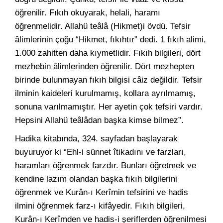
öğrenilir. Fıkıh okuyarak, helali, haramı
öğrenmelidir. Allahü teâlâ (Hikmet)i övdü. Tefsir
âlimlerinin çoğu “Hikmet, fıkıhtır” dedi. 1 fıkıh alimi,
1.000 zahitten daha kıymetlidir. Fıkıh bilgileri, dört
mezhebin âlimlerinden öğrenilir. Dört mezhepten
birinde bulunmayan fıkıh bilgisi câiz değildir. Tefsir
ilminin kaideleri kurulmamış, kollara ayrılmamış,
sonuna varılmamıştır. Her ayetin çok tefsiri vardır.
Hepsini Allahü teâlâdan başka kimse bilmez”.
Hadika kitabında, 324. sayfadan başlayarak
buyuruyor ki “Ehl-i sünnet îtikadını ve farzları,
haramları öğrenmek farzdır. Bunları öğretmek ve
kendine lazım olandan başka fıkıh bilgilerini
öğrenmek ve Kurân-ı Kerîmin tefsirini ve hadis
ilmini öğrenmek farz-ı kifâyedir. Fıkıh bilgileri,
Kurân-ı Kerîmden ve hadis-i şeriflerden öğrenilmesi