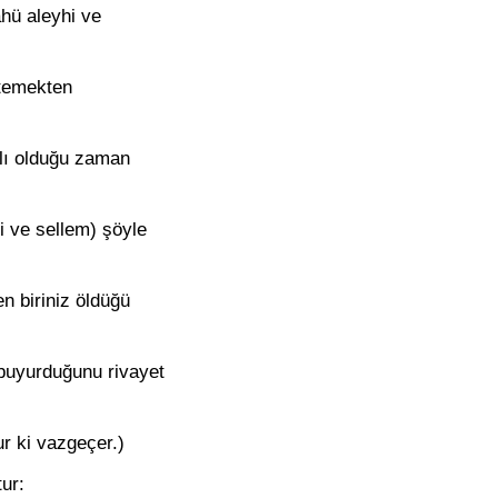
ahü aleyhi ve
stemekten
lı olduğu zaman
i ve sellem) şöyle
n biriniz öldüğü
buyurduğunu rivayet
lur ki vazgeçer.)
ur: