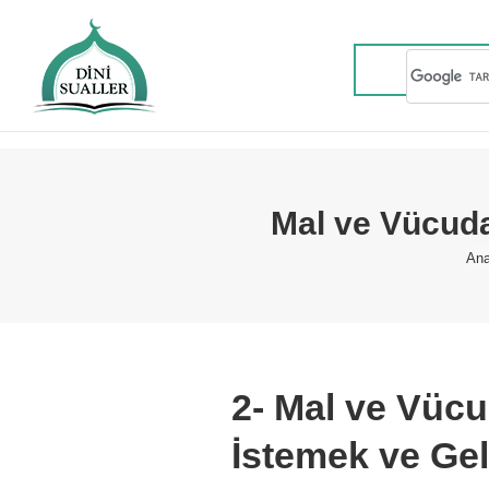
Mal ve Vücuda
Yo
Ana
2- Mal ve Vüc
İstemek ve Ge