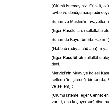
(Ölümü istemeyiniz. Çünkü, ölüm
tevbe ve dönüşü nasip edincey
Buhâri ve Müslim’in rivayetleri
(Eğer Rasülüllah, (sallallahü a
Buhâri de Kays İbn Ebi Hazım (
(Habbab radıyallahü anh) ın yanı
(Eğer
Rasûlüllah
sallallâhü al
dedi.
Mervizi’nin Muaviye kölesi Kasım
sellem) ‘in işiteceği bir tarzda,
ve sellem) :
(Ölümü isteme, eğer Cennet ehl
var ki, ona ko­şuyorsun) diye b