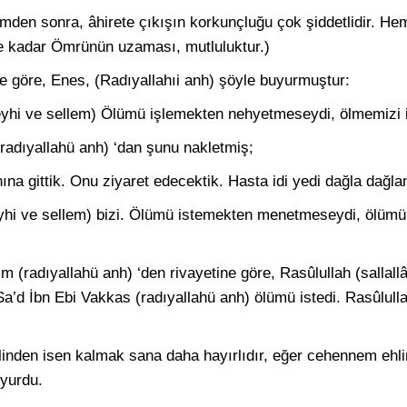
den sonra, âhirete çıkışın korkunçluğu çok şiddetlidir. Hem
e kadar Ömrünün uzaması, mutluluktur.)
ne göre, Enes, (Radıyallahıi anh) şöyle buyurmuştur:
leyhi ve sellem) Ölümü işlemek­ten nehyetmeseydi, ölmemizi 
radıyallahü anh) ‘dan şunu nakletmiş;
na gittik. Onu ziyaret ede­cektik. Hasta idi yedi dağla dağla
eyhi ve sellem) bizi. Ölümü is­temekten menetmeseydi, ölüm
 (radıyallahü anh) ‘den riva­yetine göre, Rasûlullah (sallall
 Sa’d İbn Ebi Vakkas (radıyallahü anh) ölümü istedi. Ra­sûlulla
inden isen kalmak sana daha hayırlıdır, eğer cehennem ehli
uyurdu.