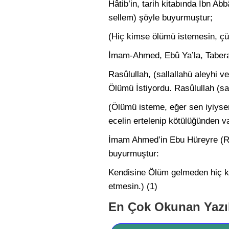
Hâtib’in, tarih kitabında İbn Ab
sellem) şöyle buyurmuştur;
(Hiç kimse ölümü istemesin, çü
İmam-Ahmed, Ebû Ya’la, Taberan
Rasûlullah, (sallallahü aleyhi v
Ölümü İsti­yordu. Rasûlullah (sa
(Ölümü isteme, eğer sen iyiysen e
ecelin er­telenip kötülüğünden 
İmam Ahmed’in Ebu Hüreyre (Radı
buyurmuştur:
Kendisine Ölüm gelmeden hiç 
etmesin.) (1)
En Çok Okunan Yazı