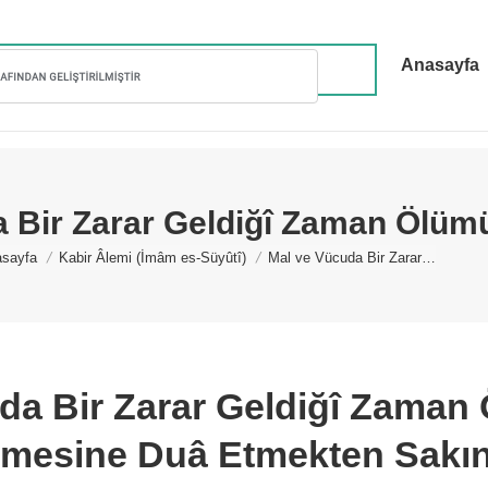
Anasayfa
 Bir Zarar Geldiğî Zaman Ölüm
u are here:
sayfa
Kabir Âlemi (İmâm es-Süyûtî)
Mal ve Vücuda Bir Zarar…
uda Bir Zarar Geldiğî Zaman
lmesine Duâ Etmekten Sakı