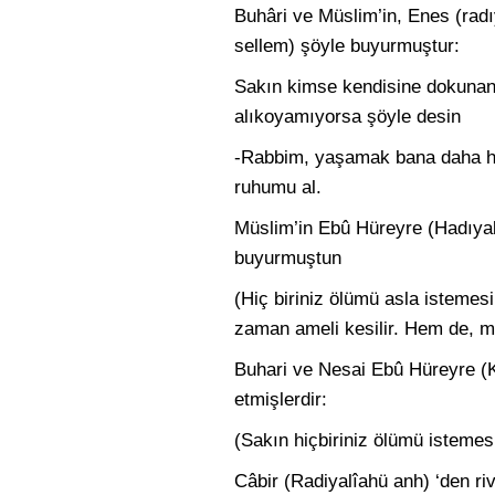
Buhâri ve Müslim’in, Enes (radıy
sellem) şöyle buyur­muştur:
Sakın kimse kendisine dokunan 
alıkoyamıyorsa şöyle desin
-Rabbim, yaşamak bana daha ha
ruhumu al.
Müslim’in Ebû Hüreyre (Hadıyal
buyurmuştun
(Hiç biriniz ölümü asla isteme
zaman ameli kesilir. Hem de, m
Buhari ve Nesai Ebû Hüreyre (K
etmişlerdir:
(Sakın hiçbiriniz ölümü istemesin
Câbir (Radiyalîahü anh) ‘den r