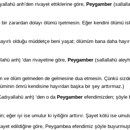
allahü anh’den rivayet ettik­lerine göre,
Peygamber
(sallall
bir zarardan dolayı ölümü iş­etmesin. Eğer kendini ölümü i
yırlı olduğu müddetçe beni ya­şat; ölümüm bana daha hayır
lahü anh) ‘dan rivayetine göre,
Peygamber
(sallallahü aleyh
sin ve ölüm gelmeden de gelme­sine dua etmesin. Çünkü sizde
üminin ömrü kendisine hayırdan başka bir şey arttırmaz.)
adıyallahü anh) ‘den o da
Pey­gamber
efendimizden; şöyle 
; eğer iyi ise umulur ki iyili­ğini arttırır. Şayet kötü ise umu
ivayet edildiğine göre, Peygambea efendimiz şöyle buyurmuşt