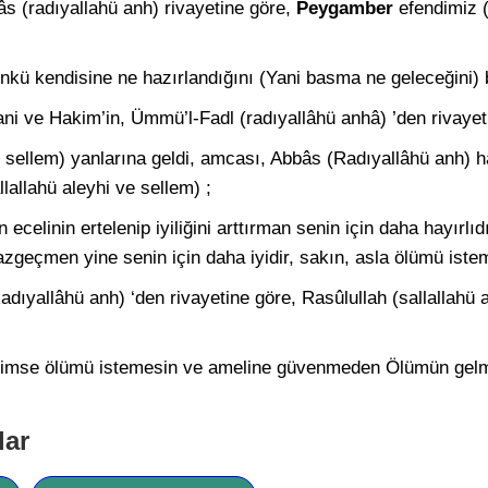
bâs (radıyallahü anh) rivayetine göre,
Peygamber
efendimiz (
nkü kendisine ne hazırlandığını (Yani basma ne geleceğini) 
i ve Hakim’in, Ümmü’l-Fadl (radıyallâhü anhâ) ’den rivayetl
e sellem) yanlarına geldi, am­cası, Abbâs (Radıyallâhü anh) ha
llallahü aleyhi ve sellem) ;
celinin ertelenip iyili­ğini arttırman senin için daha hayırlıd
vazgeçmen yine senin için daha iyidir, sakın, asla ölümü iste
yallâhü anh) ‘den rivayetine göre, Rasûlullah (sallallahü a
kimse ölümü istemesin ve ame­line güvenmeden Ölümün gel
lar