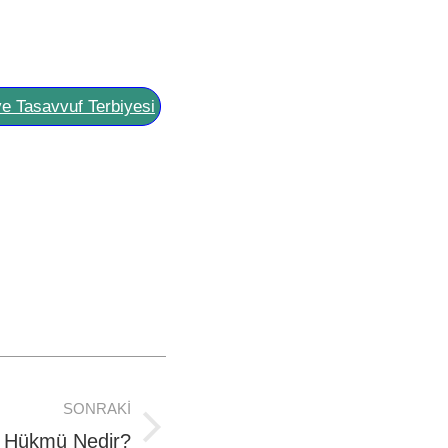
ve Tasavvuf Terbiyesi
SONRAKI
n Hükmü Nedir?