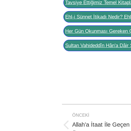
Tavsiye Ettiğimiz Temel Kitapl
Ehl-i Sünnet İtikadı Nedir? Eh
Her Gün Okunması Gereken 
Sultan Vahideddîn Hân'a Dâir 
Post
ÖNCEKI
navigation
Allah’a İtaat İle Geç
Previous