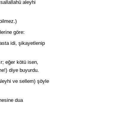
sallallahü aleyhi
bilmez.)
erine göre:
sta idi, şikayetlenip
ır; eğer kötü isen,
me!) diye buyurdu.
leyhi ve sellem) şöyle
mesine dua