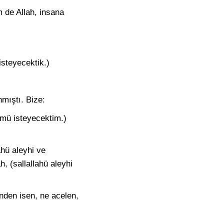
 de Allah, insana
isteyecektik.)
nmıştı. Bize:
ümü isteyecektim.)
âhü aleyhi ve
h, (sallallahü aleyhi
nden isen, ne acelen,