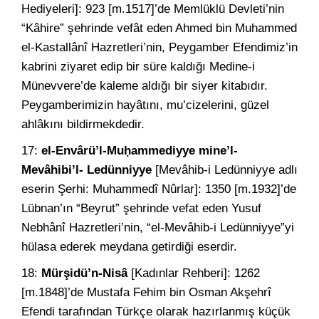
Hediyeleri]: 923 [m.1517]’de Memlüklü Devleti’nin
“Kâhire” şehrinde vefât eden Ahmed bin Muhammed
el-Kastallânî Hazretleri’nin, Peygamber Efendimiz’in
kabrini ziyaret edip bir süre kaldığı Medine-i
Münevvere’de kaleme aldığı bir siyer kitabıdır.
Peygamberimizin hayâtını, mu’cizelerini, güzel
ahlâkını bildirmekdedir.
17:
el-Envârü’l-Muḥammediyye mine’l-
Mevâhibi’l- Ledünniyye
[Mevâhib-i Ledünniyye adlı
eserin Şerhi: Muhammedî Nûrlar]: 1350 [m.1932]’de
Lübnan’ın “Beyrut” şehrinde vefat eden Yusuf
Nebhânî Hazretleri’nin, “el-Mevâhib-i Ledünniyye”yi
hülasa ederek meydana getirdiği eserdir.
18:
Mürşidü’n-Nisâ
[Kadınlar Rehberi]: 1262
[m.1848]’de Mustafa Fehim bin Osman Akşehrî
Efendi tarafından Türkçe olarak hazırlanmış küçük