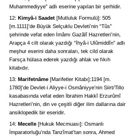
Muhammediyye” adlı eserine yapılan bir şerhidir.
12:
Kimyâ-i Saadet
[Mutluluk Formulü]: 505
[m.1111]’de Büyük Selçuklu Devleti’nin “Tûs”
şehrinde vefat eden İmâmı Gazâlî Hazretleri’nin,
Arapça 4 cilt olarak yazdığı “İhyâ-i Ulûmiddîn” adlı
meşhur eserini daha sonraları, tek cild olarak
Farsça hülasa ederek yazdığı ahlak ve fıkıh
kitabıdır.
13:
Marifetnâme
[Marifetler Kitabı]:1194 [m.
1780]’de Devlet-i Aliyye-i Osmâniyye’nin Siirt/Tillo
kasabasında vefat eden İbrahim Hakkî Erzurûmî
Hazretleri’nin, din ve çeşitli diğer ilim dallarına dair
ansiklopedik bir eseridir.
14:
Mecelle
[Hukuk Mecmuası]: Osmanlı
İmparatorluğu’nda Tanzîmat’tan sonra, Ahmed