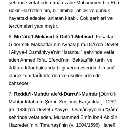
şehrinde vefat eden İmâmzâde Muhammed bin Ebû
Bekir Hazretleri’nin, bir ilmihal, ahlak ve günlük
hayattaki edepleri anlatan kitabı. Çok şerhleri ve
tercümeleri yapılmıştır.
6:
Mir’âtü’l-Mekâsıd fî Def‘i’l-Mefâsid
[Fesatları
Gidermek Maksatlarının Aynası]: m.1876’da Devlet-
i Aliyye-i Osmâniyye’nin “İstanbul” şehrinde vefât
eden Ahmed Rıfat Efendi’nin, Bektaşîlik tarihi ve
âdâb-erkânı hakkında bilgi veren eseridir. Umumî
olarak tüm tarîkatlerden ve usullerinden de
bahseder.
7:
Reddü’l-Muhtâr ale’d-Dürrü’l-Muhtâr
[Dürrü’l-
Muhtâr kitabının Şerhi: Seçilmiş Karşılıklar]: 1252
[m. 1836]’da Devlet-i Aliyye-i Osmâniyye’nin “Şâm”
şehrinde vefat eden, Muhammed Emîn ibn-i Âbidîn
Hazretleri’nin, Timurtaşî’nin (v. 1004/1596) Hanefî