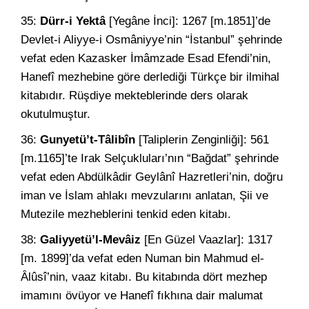
35:
Dürr-i Yektâ
[Yegâne İnci]: 1267 [m.1851]’de
Devlet-i Aliyye-i Osmâniyye’nin “İstanbul” şehrinde
vefat eden Kazasker İmâmzade Esad Efendi’nin,
Hanefî mezhebine göre derlediği Türkçe bir ilmihal
kitabıdır. Rüşdiye mekteblerinde ders olarak
okutulmuştur.
36:
Gunyetü’t-Tâlibîn
[Taliplerin Zenginliği]: 561
[m.1165]’te Irak Selçukluları’nın “Bağdat” şehrinde
vefat eden Abdülkâdir Geylânî Hazretleri’nin, doğru
iman ve İslam ahlakı mevzularını anlatan, Şii ve
Mutezile mezheblerini tenkid eden kitabı.
38:
Galiyyetü’l-Mevâiz
[En Güzel Vaazlar]: 1317
[m. 1899]’da vefat eden Numan bin Mahmud el-
Âlûsî’nin, vaaz kitabı. Bu kitabında dört mezhep
imamını övüyor ve Hanefî fıkhına dair malumat