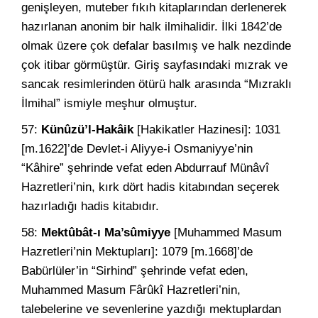
genişleyen, muteber fıkıh kitaplarından derlenerek
hazırlanan anonim bir halk ilmihalidir. İlki 1842’de
olmak üzere çok defalar basılmış ve halk nezdinde
çok itibar
görmüştür. Giriş sayfasındaki mızrak ve
sancak resimlerinden ötürü halk arasında “Mızraklı
İlmihal” ismiyle meşhur olmuştur.
57:
Künûzü’l-Hakâik
[Hakikatler Hazinesi]: 1031
[m.1622]’de Devlet-i Aliyye-i Osmaniyye’nin
“Kâhire” şehrinde vefat eden Abdurrauf Münâvî
Hazretleri’nin, kırk dört hadis kitabından seçerek
hazırladığı hadis kitabıdır.
58:
Mektûbât-ı Ma’sûmiyye
[Muhammed Masum
Hazretleri’nin Mektupları]: 1079 [m.1668]’de
Babürlüler’in “Sirhind” şehrinde vefat eden,
Muhammed Masum Fârûkî Hazretleri’nin,
talebelerine ve sevenlerine yazdığı mektuplardan