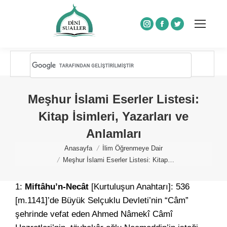
Instagram
Facebook
Twitter
Meşhur İslami Eserler Listesi:
Kitap İsimleri, Yazarları ve
Anlamları
You are here:
Anasayfa
İlim Öğrenmeye Dair
Meşhur İslami Eserler Listesi: Kitap…
1:
Miftâhu’n-Necât
[Kurtuluşun Anahtarı]: 536
[m.1141]’de Büyük Selçuklu Devleti’nin “Câm”
şehrinde vefat eden Ahmed Nâmekî Câmî