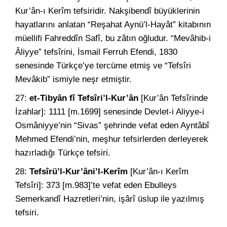
Kur’ân-ı Kerîm tefsiridir. Nakşibendî büyüklerinin
hayatlarını anlatan “Reşahat Aynü’l-Hayât” kitabının
müellifi Fahreddîn Safî, bu zâtın oğludur. “Mevâhib-i
Âliyye” tefsîrini, İsmail Ferruh Efendi, 1830
senesinde Türkçe’ye tercüme etmiş ve “Tefsîri
Mevâkib” ismiyle neşr etmiştir.
27:
et-Tibyân fî Tefsîri’l-Kur’ân
[Kur’ân Tefsîrinde
İzahlar]: 1111 [m.1699] senesinde Devlet-i Aliyye-i
Osmâniyye’nin “Sivas” şehrinde vefat eden Ayntâbî
Mehmed Efendi’nin, meşhur tefsirlerden derleyerek
hazırladığı Türkçe tefsiri.
28:
Tefsîrü’l-Kur’âni’l-Kerîm
[Kur’ân-ı Kerîm
Tefsîri]: 373 [m.983]’te vefat eden Ebulleys
Semerkandî Hazretleri’nin, işârî üslup ile yazılmış
tefsiri.