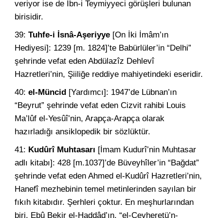
veriyor ise de İbn-i Teymiyyeci görüşleri bulunan
birisidir.
39:
Tuhfe-i İsnâ-Aşeriyye
[On İki İmâm’ın
Hediyesi]: 1239 [m. 1824]’te Babürlüler’in “Delhi”
şehrinde vefat eden Abdülazîz Dehlevî
Hazretleri’nin, Şiiliğe reddiye mahiyetindeki eseridir.
40:
el-Müncid
[Yardımcı]: 1947’de Lübnan’ın
“Beyrut” şehrinde vefat eden Cizvit rahibi Louis
Ma’lûf el-Yesûî’nin, Arapça-Arapça olarak
hazırladığı ansiklopedik bir sözlüktür.
41:
Kudûrî Muhtasarı
[İmam Kudurî’nin Muhtasar
adlı kitabı]: 428 [m.1037]’de Büveyhîler’in “Bağdat”
şehrinde vefat eden Ahmed el-Kudûrî Hazretleri’nin,
Hanefî mezhebinin temel metinlerinden sayılan bir
fıkıh kitabıdır. Şerhleri çoktur. En meşhurlarından
biri, Ebû Bekir el-Haddâd’ın, “el-Cevheretü’n-