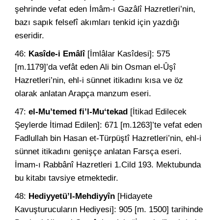
şehrinde vefat eden İmâm-ı Gazâlî Hazretleri’nin,
bazı sapık felsefî akımları tenkid için yazdığı
eseridir.
46:
Kasîde-i Emâlî
[İmlâlar Kasîdesi]: 575
[m.1179]’da vefât eden Ali bin Osman el-Ûşî
Hazretleri’nin, ehl-i sünnet itikadını kısa ve öz
olarak anlatan Arapça manzum eseri.
47:
el-Mu’temed fi’l-Mu‘tekad
[İtikad Edilecek
Şeylerde İtimad Edilen]: 671 [m.1263]’te vefat eden
Fadlullah bin Hasan et-Türpüştî Hazretleri’nin, ehl-i
sünnet itikadını genişçe anlatan Farsça eseri.
İmam-ı Rabbânî Hazretleri 1.Cild 193. Mektubunda
bu kitabı tavsiye etmektedir.
48:
Hediyyetü’l-Mehdiyyîn
[Hidayete
Kavuşturucuların Hediyesi]: 905 [m. 1500] tarihinde