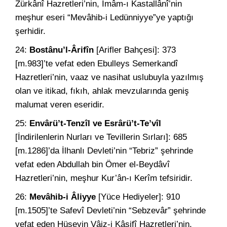
Zürkânî Hazretleri’nin, İmâm-ı Kastallânî’nin
meşhur eseri “Mevâhib-i Ledünniyye”ye yaptığı
şerhidir.
24:
Bostânu’l-Ârifîn
[Arifler Bahçesi]: 373
[m.983]’te vefat eden Ebulleys Semerkandî
Hazretleri’nin, vaaz ve nasihat uslubuyla yazılmış
olan ve itikad, fıkıh, ahlak mevzularında geniş
malumat veren eseridir.
25:
Envârü’t-Tenzîl ve Esrârü’t-Te’vîl
[İndirilenlerin Nurları ve Tevillerin Sırları]: 685
[m.1286]’da İlhanlı Devleti’nin “Tebriz” şehrinde
vefat eden Abdullah bin Ömer el-Beydâvî
Hazretleri’nin, meşhur Kur’ân-ı Kerîm tefsiridir.
26:
Mevâhib-i Âliyye
[Yüce Hediyeler]: 910
[m.1505]’te Safevî Devleti’nin “Sebzevâr” şehrinde
vefat eden Hüseyin Vâiz-i Kâşifî Hazretleri’nin,