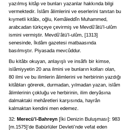
yazılmış kitâp ve bunları yazanlar hakkında bilgi
vermektedir. İslâm âlimlerini ve eserlerini tanıtan bu
kıymetli kitâbı, oğlu, Kemâleddîn Muhammed,
arabcadan türkçeye çevirmiş ve Mevdû’âtü’l-ulûm
ismini vermiştir. Mevdû’âtü’l-ulûm, [1313]
senesinde, İkdâm gazetesi matbaasında
basılmıştır. Piyasada mevcûddur.
Bu kitâbı okuyan, anlayışlı ve insâflı bir kimse,
islâmiyyetin 20 ana ilmini ve bunların kolları olan,
80 ilmi ve bu ilimlerin âlimlerini ve herbirinin yazdığı
kitâbları görerek, durmadan, yılmadan yazan, islâm
âlimlerinin çokluğu ve herbirinin, ilim deryâsına
dalmaktaki mehâretleri karşısında, hayrân
kalmaktan kendini men edemez.
32:
Merecü’l-Bahreyn
[İki Denizin Buluşması]: 983
[m.1575]’de Babürlüler Devleti’nde vefat eden