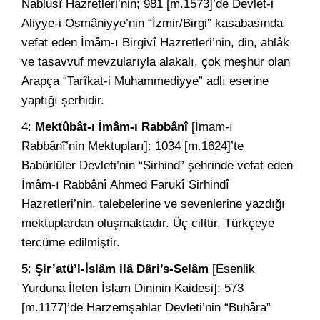
Nablusî Hazretleri’nin; 981 [m.1573]’de Devlet-i
Aliyye-i Osmâniyye’nin “İzmir/Birgi” kasabasında
vefat eden İmâm-ı Birgivî Hazretleri’nin, din, ahlâk
ve tasavvuf mevzularıyla alakalı, çok meşhur olan
Arapça “Tarîkat-i Muhammediyye” adlı eserine
yaptığı
şerhidir.
4:
Mektûbât-ı İmâm-ı Rabbânî
[İmam-ı
Rabbânî’nin Mektupları]: 1034 [m.1624]’te
Babürlüler Devleti’nin “Sirhind” şehrinde vefat eden
İmâm-ı Rabbânî Ahmed Farukî Sirhindî
Hazretleri’nin, talebelerine ve sevenlerine yazdığı
mektuplardan oluşmaktadır. Üç cilttir. Türkçeye
tercüme edilmiştir.
5:
Şir’atü’l-İslâm ilâ Dâri’s-Selâm
[Esenlik
Yurduna İleten İslam Dininin Kaidesi]: 573
[m.1177]’de Harzemşahlar Devleti’nin “Buhâra”