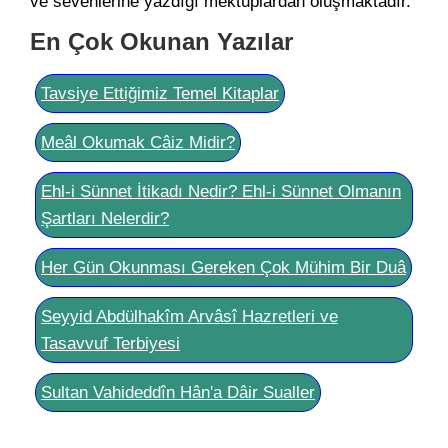
ve sevenlerine yazdığı mektuplardan oluşmaktadır.
En Çok Okunan Yazılar
Tavsiye Ettiğimiz Temel Kitaplar
Meâl Okumak Câiz Midir?
Ehl-i Sünnet İtikadı Nedir? Ehl-i Sünnet Olmanın
Şartları Nelerdir?
Her Gün Okunması Gereken Çok Mühim Bir Duâ
Seyyid Abdülhakîm Arvâsî Hazretleri ve
Tasavvuf Terbiyesi
Sultan Vahideddîn Hân'a Dâir Sualler