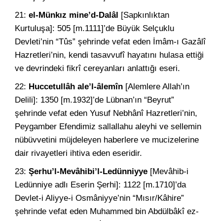
21:
el-Münkız mine’d-Dalâl
[Sapkınlıktan
Kurtuluşa]: 505 [m.1111]’de Büyük Selçuklu
Devleti’nin “Tûs” şehrinde vefat eden İmâm-ı Gazâlî
Hazretleri’nin, kendi tasavvufî hayatını hulasa ettiği
ve devrindeki fikrî cereyanları anlattığı eseri.
22:
Huccetullâh ale’l-âlemîn
[Alemlere Allah’ın
Delili]: 1350 [m.1932]’de Lübnan’ın “Beyrut”
şehrinde vefat eden Yusuf Nebhânî Hazretleri’nin,
Peygamber Efendimiz sallallahu aleyhi ve sellemin
nübüvvetini müjdeleyen haberlere ve mucizelerine
dair rivayetleri ihtiva eden eseridir.
23:
Şerhu’l-Mevâhibi’l-Ledünniyye
[Mevâhib-i
Ledünniye adlı Eserin Şerhi]: 1122 [m.1710]’da
Devlet-i Aliyye-i Osmâniyye’nin “Mısır/Kâhire”
şehrinde vefat eden Muhammed bin Abdülbâkî ez-