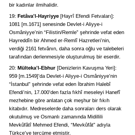
bir kadınlar ilmihalidir.
19:
Fetâva’l-Hayriyye
[Hayrî Efendi Fetvaları]:
1081 [m.1671] senesinde Devlet-i Aliyye-i
Osmâniyye’nin “Filistin/Remle” şehrinde vefat eden
Hayreddîn bir Ahmed er-Remlî Hazretleri’nin,
verdiği 2161 fetvânın, daha sonra oğlu ve talebeleri
tarafından derlenmesiyle oluşturulmuş bir
eserdir.
20:
Mülteka’l-Ebhur
[Denizlerin Kavuşma Yeri]:
959 [m.1549]’da Devlet-i Aliyye-i Osmâniyye’nin
“İstanbul” şehrinde vefat eden İbrahim Halebî
Efendi’nin, 17.000’den fazla fıkhî meseleyi Hanefî
mezhebine göre anlatan çok meşhur bir fıkıh
kitabıdır. Medreselerde daha sonraları ders olarak
okutulmuş ve Osmanlı zamanında Midillili
Mevkûfâtî Mehmed Efendi, “Mevkûfât” adıyla
Türkçe’ye tercüme etmiştir.