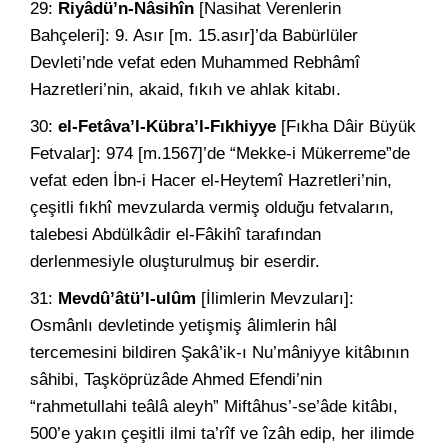
29:
Riyâdü’n-Nâsihîn
[Nasihat Verenlerin
Bahçeleri]: 9. Asır [m. 15.asır]’da Babürlüler
Devleti’nde vefat eden Muhammed Rebhâmî
Hazretleri’nin, akaid, fıkıh ve ahlak kitabı.
30:
el-Fetâva’l-Kübra’l-Fıkhiyye
[Fıkha Dâir Büyük
Fetvalar]: 974 [m.1567]’de “Mekke-i Mükerreme”de
vefat eden İbn-i Hacer el-Heytemî Hazretleri’nin,
çeşitli fıkhî mevzularda vermiş olduğu fetvaların,
talebesi Abdülkâdir el-Fâkihî tarafından
derlenmesiyle oluşturulmuş bir eserdir.
31:
Mevdû’âtü’l-ulûm
[İlimlerin Mevzuları]:
Osmânlı devletinde yetişmiş âlimlerin hâl
tercemesini bildiren Şakâ’ik-ı Nu’mâniyye kitâbının
sâhibi, Taşköprüzâde Ahmed Efendi’nin
“rahmetullahi teâlâ aleyh” Miftâhus’-se’âde kitâbı,
500’e yakın çeşitli ilmi ta’rîf ve îzâh edip, her ilimde