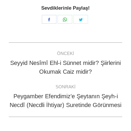
Sevdiklerinle Paylaş!
Share
Share
Share
on
on
on
Facebook
WhatsApp
Twitter
Post
ÖNCEKI
navigation
Seyyid Nesîmî Ehl-i Sünnet midir? Şiirlerini
Previous
Okumak Caiz midir?
post:
SONRAKI
Peygamber Efendimiz’e Şeytanın Şeyh-i
Next
Necdî (Necdli İhtiyar) Suretinde Görünmesi
post: