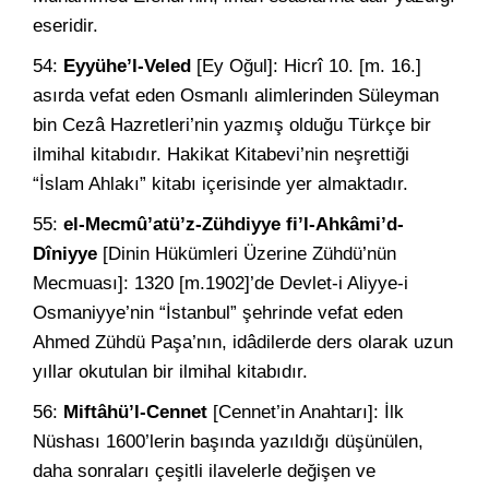
eseridir.
54:
Eyyühe’l-Veled
[Ey Oğul]: Hicrî 10. [m. 16.]
asırda vefat eden Osmanlı alimlerinden Süleyman
bin Cezâ Hazretleri’nin yazmış olduğu Türkçe bir
ilmihal kitabıdır. Hakikat Kitabevi’nin neşrettiği
“İslam Ahlakı” kitabı içerisinde yer almaktadır.
55:
el-Mecmû’atü’z-Zühdiyye fi’l-Ahkâmi’d-
Dîniyye
[Dinin Hükümleri Üzerine Zühdü’nün
Mecmuası]: 1320 [m.1902]’de Devlet-i Aliyye-i
Osmaniyye’nin “İstanbul” şehrinde vefat eden
Ahmed Zühdü
Paşa’nın, idâdilerde ders olarak uzun
yıllar okutulan bir ilmihal kitabıdır.
56:
Miftâhü’l-Cennet
[Cennet’in Anahtarı]: İlk
Nüshası 1600’lerin başında yazıldığı düşünülen,
daha sonraları çeşitli ilavelerle değişen ve