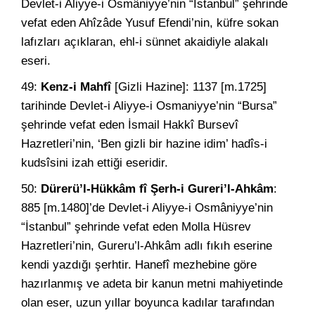
Devlet-i Aliyye-i Osmâniyye’nin “İstanbul” şehrinde
vefat eden Ahîzâde Yusuf Efendi’nin, küfre sokan
lafızları açıklaran, ehl-i sünnet akaidiyle alakalı
eseri.
49:
Kenz-i Mahfî
[Gizli Hazine]: 1137 [m.1725]
tarihinde Devlet-i Aliyye-i Osmaniyye’nin “Bursa”
şehrinde vefat eden İsmail Hakkî Bursevî
Hazretleri’nin, ‘Ben gizli bir hazine idim’ hadîs-i
kudsîsini izah ettiği eseridir.
50:
Dürerü’l-Hükkâm fî Şerh-i Gureri’l-Ahkâm
:
885 [m.1480]’de Devlet-i Aliyye-i Osmâniyye’nin
“İstanbul” şehrinde vefat eden Molla Hüsrev
Hazretleri’nin, Gureru’l-Ahkâm adlı fıkıh eserine
kendi yazdığı şerhtir. Hanefî mezhebine göre
hazırlanmış ve adeta bir kanun metni mahiyetinde
olan eser, uzun yıllar boyunca kadılar tarafından