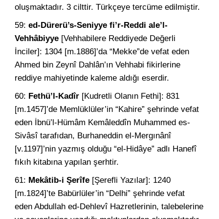
oluşmaktadır. 3 cilttir. Türkçeye tercüme edilmiştir.
59:
ed-Dürerü’s-Seniyye fi’r-Reddi ale’l-
Vehhâbiyye
[Vehhabilere Reddiyede Değerli
İnciler]: 1304 [m.1886]’da “Mekke”de vefat eden
Ahmed bin Zeynî Dahlân’ın Vehhabi fikirlerine
reddiye mahiyetinde kaleme aldığı eserdir.
60:
Fethü’l-Kadîr
[Kudretli Olanın Fethi]: 831
[m.1457]’de Memlüklüler’in “Kahire” şehrinde vefat
eden İbnü’l-Hümâm Kemâleddîn Muhammed es-
Sivâsî tarafıdan, Burhaneddin el-Mergınânî
[v.1197]’nin yazmış olduğu “el-Hidâye” adlı Hanefî
fıkıh kitabına yapılan şerhtir.
61:
Mekâtib-i Şerîfe
[Şerefli Yazılar]: 1240
[m.1824]’te Babürlüler’in “Delhi” şehrinde vefat
eden Abdullah ed-Dehlevî Hazretlerinin, talebelerine