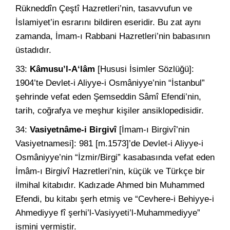
Rükneddîn Çeştî Hazretleri’nin, tasavvufun ve
İslamiyet’in esrarını bildiren eseridir. Bu zat aynı
zamanda, İmam-ı Rabbani Hazretleri’nin babasının
üstadıdır.
33:
Kâmusu’l-A‘lâm
[Hususi İsimler Sözlüğü]:
1904’te Devlet-i Aliyye-i Osmâniyye’nin “İstanbul”
şehrinde vefat eden Şemseddin Sâmî Efendi’nin,
tarih, coğrafya ve meşhur kişiler ansiklopedisidir.
34:
Vasiyetnâme-i Birgivî
[İmam-ı Birgivî’nin
Vasiyetnamesi]: 981 [m.1573]’de Devlet-i Aliyye-i
Osmâniyye’nin “İzmir/Birgi” kasabasında vefat eden
İmâm-ı Birgivî Hazretleri’nin, küçük ve Türkçe bir
ilmihal kitabıdır. Kadızade Ahmed bin Muhammed
Efendi, bu kitabı şerh etmiş ve “Cevhere-i Behiyye-i
Ahmediyye fî şerhi’l-Vasiyyeti’l-Muhammediyye”
ismini vermiştir.