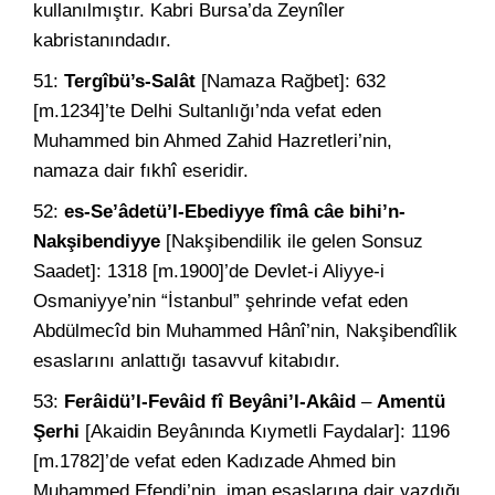
kullanılmıştır. Kabri Bursa’da Zeynîler
kabristanındadır.
51:
Tergîbü’s-Salât
[Namaza Rağbet]: 632
[m.1234]’te Delhi Sultanlığı’nda vefat eden
Muhammed bin Ahmed Zahid Hazretleri’nin,
namaza dair fıkhî eseridir.
52:
es-Se’âdetü’l-Ebediyye fîmâ câe bihi’n-
Nakşibendiyye
[Nakşibendilik ile gelen Sonsuz
Saadet]: 1318 [m.1900]’de Devlet-i Aliyye-i
Osmaniyye’nin “İstanbul” şehrinde vefat eden
Abdülmecîd bin Muhammed Hânî’nin, Nakşibendîlik
esaslarını anlattığı tasavvuf kitabıdır.
53:
Ferâidü’l-Fevâid fî Beyâni’l-Akâid
–
Amentü
Şerhi
[Akaidin Beyânında Kıymetli Faydalar]: 1196
[m.1782]’de vefat eden Kadızade Ahmed bin
Muhammed Efendi’nin, iman esaslarına dair yazdığı