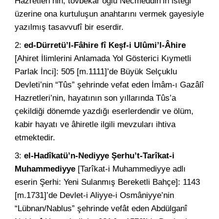
Hazretleri’nin, tövbekâr oğlu Necmeddin’in isteği
üzerine ona kurtuluşun anahtarını vermek gayesiyle
yazılmış tasavvufî bir eserdir.
2:
ed-Dürretü’l-Fâhire fî Keşf-i Ulûmi’l-Âhire
[Ahiret İlimlerini Anlamada Yol Gösterici Kıymetli
Parlak İnci]: 505 [m.1111]’de Büyük Selçuklu
Devleti’nin “Tûs” şehrinde vefat eden İmâm-ı Gazâlî
Hazretleri’nin, hayatının son yıllarında Tûs’a
çekildiği dönemde yazdığı eserlerdendir ve ölüm,
kabir hayatı ve âhiretle ilgili mevzuları ihtiva
etmektedir.
3:
el-Hadîkatü’n-Nediyye Şerhu’t-Tarîkat-i
Muhammediyye
[Tarîkat-i Muhammediyye adlı
eserin Şerhi: Yeni Sulanmış Bereketli Bahçe]: 1143
[m.1731]’de Devlet-i Aliyye-i Osmâniyye’nin
“Lübnan/Nablus” şehrinde vefât eden Abdülganî