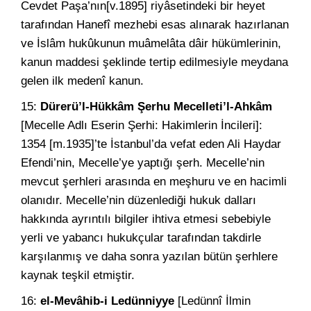
Cevdet Paşa’nın[v.1895] riyâsetindeki bir heyet
tarafından Hanefî mezhebi esas alınarak hazırlanan
ve İslâm hukûkunun muâmelâta dâir hükümlerinin,
kanun maddesi şeklinde tertip edilmesiyle meydana
gelen ilk medenî kanun.
15:
Dürerü’l-Hükkâm Şerhu Mecelleti’l-Ahkâm
[Mecelle Adlı Eserin Şerhi: Hakimlerin İncileri]:
1354 [m.1935]’te İstanbul’da vefat eden Ali Haydar
Efendi’nin, Mecelle’ye yaptığı şerh. Mecelle’nin
mevcut şerhleri arasında en meşhuru ve en hacimli
olanıdır. Mecelle’nin düzenlediği hukuk dalları
hakkında ayrıntılı bilgiler ihtiva etmesi sebebiyle
yerli ve yabancı hukukçular tarafından takdirle
karşılanmış ve daha sonra yazılan bütün şerhlere
kaynak teşkil etmiştir.
16:
el-Mevâhib-i Ledünniyye
[Ledünnî İlmin