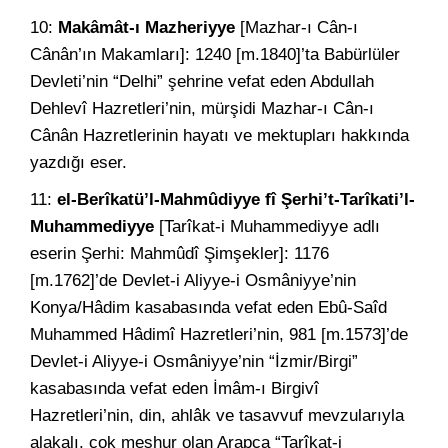
10:
Makâmât-ı Mazheriyye
[Mazhar-ı Cân-ı
Cânân’ın Makamları]: 1240 [m.1840]’ta Babürlüler
Devleti’nin “Delhi” şehrine vefat eden Abdullah
Dehlevî Hazretleri’nin, mürşidi Mazhar-ı Cân-ı
Cânân Hazretlerinin hayatı ve mektupları hakkında
yazdığı eser.
11:
el-Berîkatü’l-Mahmûdiyye fî Şerhi’t-Tarîkati’l-
Muhammediyye
[Tarîkat-i Muhammediyye adlı
eserin Şerhi: Mahmûdî Şimşekler]: 1176
[m.1762]’de Devlet-i Aliyye-i Osmâniyye’nin
Konya/Hâdim kasabasında vefat eden Ebû-Saîd
Muhammed Hâdimî Hazretleri’nin, 981 [m.1573]’de
Devlet-i Aliyye-i Osmâniyye’nin “İzmir/Birgi”
kasabasında vefat eden İmâm-ı Birgivî
Hazretleri’nin, din,
ahlâk ve tasavvuf mevzularıyla
alakalı, çok meşhur olan Arapça “Tarîkat-i