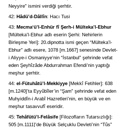
Neyyire” ismini verdiği şerhtir.
42:
Hâdü’d-Dâllîn
: Hacı Tusi
43:
Mecma‘ü’l-Enhür fî Şerh-i Mülteka’l-Ebhur
[Mülteka’l-Ebhur adlı eserin Şerhi: Nehirlerin
Birleşme Yeri]: 20.dipnotta ismi geçen “Mülteka’l-
Ebhur” adlı esere, 1078 [m.1667] senesinde Devlet-
i Aliyye-i Osmaniyye’nin “İstanbul” şehrinde vefat
eden Şeyhîzâde Abdurrahman Efendi’nin yaptığı
meşhur şerhtir.
44:
el-Fütuhâtü’l-Mekkiyye
[Mekkî Fetihler]: 638
[m.1240]’ta Eyyûbîler’in “Şam” şehrinde vefat eden
Muhyiddîn-i Arabî Hazretleri’nin, en büyük ve en
meşhur tasavvufî eseridir.
45:
Tehâfütü’l-Felâsife
[Filozofların Tutarsızlığı]:
505 [m.1111]’de Büyük Selçuklu Devleti’nin “Tûs”