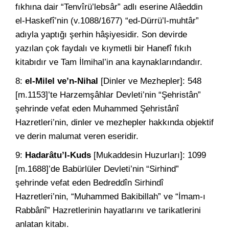
fıkhına dair “Tenvîrü’lebsâr” adlı eserine Alâeddin
el-Haskefî’nin (v.1088/1677) “ed-Dürrü’l-muhtâr”
adıyla yaptığı şerhin hâşiyesidir. Son devirde
yazılan çok faydalı ve kıymetli bir Hanefî fıkıh
kitabıdır ve Tam İlmihal’in ana kaynaklarındandır.
8:
el-Milel ve’n-Nihal
[Dinler ve Mezhepler]: 548
[m.1153]’te Harzemşâhlar Devleti’nin “Şehristân”
şehrinde vefat eden Muhammed Şehristânî
Hazretleri’nin, dinler ve mezhepler hakkında objektif
ve derin malumat veren eseridir.
9:
Hadarâtu’l-Kuds
[Mukaddesin Huzurları]: 1099
[m.1688]’de Babürlüler Devleti’nin “Sirhind”
şehrinde vefat eden Bedreddîn Sirhindî
Hazretleri’nin, “Muhammed Bakibillah” ve “İmam-ı
Rabbânî” Hazretlerinin hayatlarını ve tarikatlerini
anlatan kitabı.