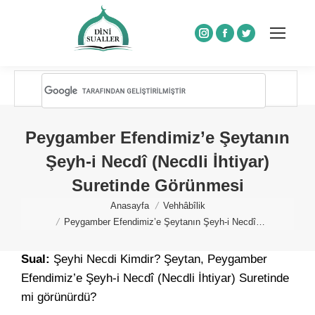
Instagram
Facebook
Twitter
Peygamber Efendimiz’e Şeytanın
Şeyh-i Necdî (Necdli İhtiyar)
Suretinde Görünmesi
You are here:
Anasayfa
Vehhâbîlik
Peygamber Efendimiz’e Şeytanın Şeyh-i Necdî…
Sual:
Şeyhi Necdi Kimdir? Şeytan, Peygamber
Efendimiz’e Şeyh-i Necdî (Necdli İhtiyar) Suretinde
mi görünürdü?