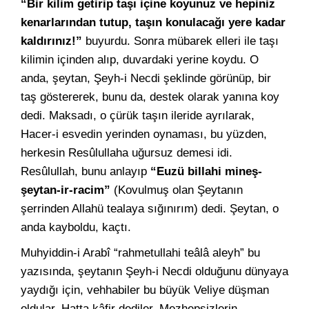
“Bir kilim getirip taşı içine koyunuz ve hepiniz
kenarlarından tutup, taşın konulacağı yere kadar
kaldırınız!”
buyurdu. Sonra mübarek elleri ile taşı
kilimin içinden alıp, duvardaki yerine koydu. O
anda, şeytan, Şeyh-i Necdi şeklinde görünüp, bir
taş göstererek, bunu da, destek olarak yanına koy
dedi. Maksadı, o çürük taşın ileride ayrılarak,
Hacer-i esvedin yerinden oynaması, bu yüzden,
herkesin Resûlullaha uğursuz demesi idi.
Resûlullah, bunu anlayıp
“Euzü billahi mineş-
şeytan-ir-racim”
(Kovulmuş olan Şeytanın
şerrinden Allahü tealaya sığınırım) dedi. Şeytan, o
anda kayboldu, kaçtı.
Muhyiddin-i Arabî “rahmetullahi teâlâ aleyh” bu
yazısında, şeytanın Şeyh-i Necdi olduğunu dünyaya
yaydığı için, vehhabiler bu büyük Veliye düşman
oldular. Hatta kâfir dediler. Mezhepsizlerin