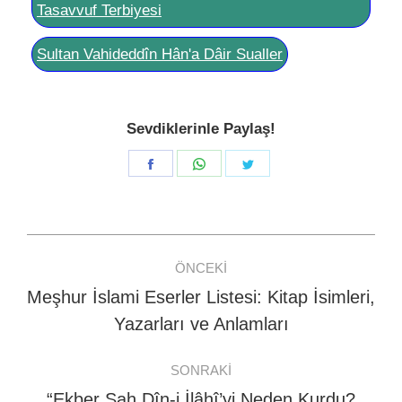
Tasavvuf Terbiyesi
Sultan Vahideddîn Hân'a Dâir Sualler
Sevdiklerinle Paylaş!
Share
Share
Share
on
on
on
Facebook
WhatsApp
Twitter
Post
ÖNCEKI
navigation
Meşhur İslami Eserler Listesi: Kitap İsimleri,
Previous
Yazarları ve Anlamları
post:
SONRAKI
“Ekber Şah Dîn-i İlâhî’yi Neden Kurdu?