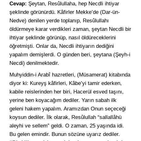
Cevap:
Şeytan, Resûlullaha, hep Necdli ihtiyar
şeklinde görünürdü. Kâfirler Mekke’de (Dar-ün-
Nedve) denilen yerde toplanıp, Resûlullahı
öldürmeye karar verdikleri zaman, şeytan Necdli bir
ihtiyar şeklinde görünüp, nasıl öldüreceklerini
öğretmişti. Onlar da, Necdli ihtiyarın dediğini
yapalım demişlerdi. O günden beri, şeytana (Şeyh-i
Necdi) denilmektedir.
Muhyiddin-i Arabî hazretleri, (Müsamerat) kitabında
diyor ki: Kureyş kâfirleri, Kâbe’yi tamir ederken,
kabile reislerinden her biri, Hacerül esved taşını,
yerine ben koyacağım dediler. Yarın sabah ilk
geleni hakem yapalım. Aramızdan Onun seçeceği
koysun dediler. İlk olarak, Resûlullah “sallallâhü
aleyhi ve sellem” geldi. O zaman, 25 yaşında idi.
Bu gelen emindir. Bunun sözüne uyarız dediler.