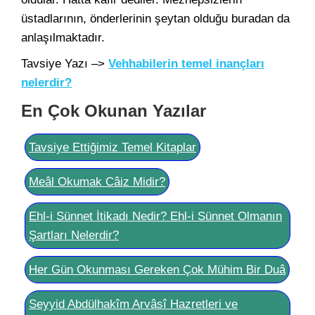
üstadlarının, önderlerinin şeytan olduğu buradan da
anlaşılmaktadır.
Tavsiye Yazı –>
Vehhabilerin temel inançları
nelerdir?
En Çok Okunan Yazılar
Tavsiye Ettiğimiz Temel Kitaplar
Meâl Okumak Câiz Midir?
Ehl-i Sünnet İtikadı Nedir? Ehl-i Sünnet Olmanın
Şartları Nelerdir?
Her Gün Okunması Gereken Çok Mühim Bir Duâ
Seyyid Abdülhakîm Arvâsî Hazretleri ve