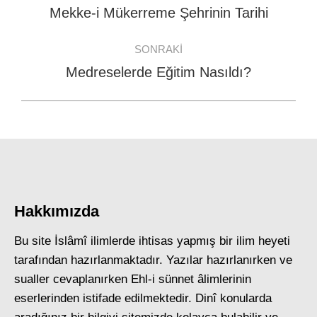
navigation
Mekke-i Mükerreme Şehrinin Tarihi
Previous
post:
SONRAKI
Medreselerde Eğitim Nasıldı?
Next
post:
Hakkımızda
Bu site İslâmî ilimlerde ihtisas yapmış bir ilim heyeti
tarafından hazırlanmaktadır. Yazılar hazırlanırken ve
sualler cevaplanırken Ehl-i sünnet âlimlerinin
eserlerinden istifade edilmektedir. Dinî konularda