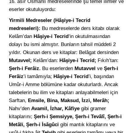
16. asır Osmanlı medreselerinde şu temel ilimler ve
eserler okutuluyordu:
Yirmili Medreseler (Hâşiye-i Tecrid
medreseleri):
Bu medreselerde ders kitabı olarak
Kelâm’dan
Hâşiye-i Tecrid
’in okutulmasından
dolayı bu ismi almıştır. Bunların tahsil müddeti 2
yıldır. Okunan ders ve kitaplar: Belâgat dersinden
Mutavvel;
Kelâm’dan:
Hâşiye-i Tecrid;
Fıkıh’tan:
Şerh-i Ferâiz.
Bu eserlerden
Mutavvel
ve
Şerh-i
Ferâiz
’i tamâmıyla;
Hâşiye-i Tecrid
’i, başından
Umûr-i Amme bölümüne kadar okuturlardı. Ancak
talebelerin bu ilim ve kitapları anlayabilmeleri için
Sarftan,
Emsile, Bina, Maksud, İzzi, Merâh;
Nahv’den
Avamil, İzhar, Kâfiye
gibi gramer
kitaplarını;
Şerh-i Şemsiyye, Şerh-i Tevâlî, Şerh-i
Metâli, Şerh-i İsâgûci
gibi mantık kitaplarını ve
usûl-i fıkha âit
Telvih
gibi eserlerin tamâmı veya bir