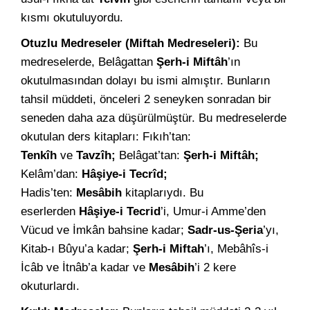
kısmı okutuluyordu.
Otuzlu Medreseler (Miftah Medreseleri):
Bu
medreselerde, Belâgattan
Şerh-i Miftâh
’ın
okutulmasından dolayı bu ismi almıştır. Bunların
tahsil müddeti, önceleri 2 seneyken sonradan bir
seneden daha aza düşürülmüştür. Bu medreselerde
okutulan ders kitapları: Fıkıh’tan:
Tenkîh
ve
Tavzîh;
Belâgat’tan:
Şerh-i Miftâh;
Kelâm’dan:
Hâşiye-i Tecrîd;
Hadis’ten:
Mesâbih
kitaplarıydı. Bu
eserlerden
Hâşiye-i Tecrid
’i, Umur-i Amme’den
Vücud ve İmkân bahsine kadar;
Sadr-us-Şeria
’yı,
Kitab-ı Bûyu’a kadar;
Şerh-i Miftah
’ı, Mebâhîs-i
İcâb ve İtnâb’a kadar ve
Mesâbih
’i 2 kere
okuturlardı.