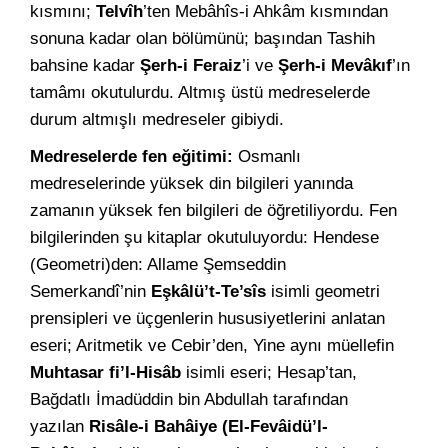
kısmını;
Telvîh
’ten Mebâhîs-i Ahkâm kısmından
sonuna kadar olan bölümünü; başından Tashih
bahsine kadar
Şerh-i Feraiz
’i ve
Şerh-i Mevâkıf
’ın
tamâmı okutulurdu. Altmış üstü medreselerde
durum altmışlı medreseler gibiydi.
Medreselerde fen eğitimi:
Osmanlı
medreselerinde yüksek din bilgileri yanında
zamanın yüksek fen bilgileri de öğretiliyordu. Fen
bilgilerinden şu kitaplar okutuluyordu: Hendese
(Geometri)den: Allame Şemseddin
Semerkandî’nin
Eşkâlü’t-Te’sîs
isimli geometri
prensipleri ve üçgenlerin hususiyetlerini anlatan
eseri; Aritmetik ve Cebir’den, Yine aynı müellefin
Muhtasar fi’l-Hisâb
isimli eseri; Hesap’tan,
Bağdatlı İmadüddin bin Abdullah tarafından
yazılan
Risâle-i Bahâiye (El-Fevâidü’l-