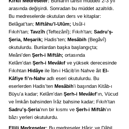
Kırklı Medreseler:
Bunların tahsil müddeti 2-3 yıl
arasında değişirdi. Sonradan bu müddet azaltıldı.
Bu medreselerde okutulan ders ve kitaplar:
Belâgat’tan;
Miftâhu’l-Ulûm;
Usûl-i
Fıkıh’tan;
Tavzîh
(Teftezânî); Fıkıh’tan;
Sadru’ş-
Şeria, Meşarik;
Hadis’ten;
Mesâbih
(Begâvî)
okutulurdu. Bunlardan başka başlangıçta;
Meâni’den
Şerh-i Miftâh;
ortasında
Kelâm’dan
Şerh-i Mevâkıf
ve yüksek derecesinde
Fıkıhtan
Hidâye
ile İbn-i Hâcib’in Nahve âit
El-
Kâfiye fi’n-Nahv
adlı eseri okutulurdu. Bu
eserlerden Hadis’ten
Mesâbih
’i başından Kitâb-ı
Büyu’a kadar; Kelâm’dan
Şerh-i Mevâkıf
’ın, Vücud
ve İmkân bahsinden İrâz bahsine kadar; Fıkıh’tan
Sadru’ş-Şeria
’nın bir kısmı ve
Şerh-i Miftâh
’ın
bâzı yerleri okutulurdu.
Ellili Medreseler:
Bu medreseler Hâriç ve Dâhil