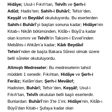
Hidâye;
Usul-i Fıkıh’tan,
Telvîh
ve
Şerh-i
Adûd;
Hadis’ten;
Sahih-i Buhârî;
Tefsir’den,
Keşşâf
ve
Beydâvî
okutuluyordu. Bu eserlerden
Sahih-i Buhârî
’yi baştan sonuna kadar;
Hidâye
’nin
Kitab-ı Nikâh bölümünden, Kitâb-ı Büyû’a kadar
olan kısmını ve
Telvîh
’in Taksim-i Evvel’inden
Mebâhis-i Ahkâm’a kadar;
Kâdı Beydâvî
Tefsiri
’nden de başta Bakara Sûresi olmak üzere
belli sûreler okutuluyordu.
Altmışlı Medreseler:
Bu medreselerin tahsil
müddeti 1 senedir. Fıkıhtan,
Hidâye
ve
Şerh-i
Ferâiz;
Kelâm’dan;
Şerh-i Mevâkıf;
Hadisten,
Buhârî;
Tefsir’den,
Keşşâf;
Usul-i
Fıkıh’tan,
Telvîh
okutulan belli başlı eserlerdir.
Bunlardan:
Buhârî
’nin 3’te 1’ini;
Hidâye
’nin, Kitâb-ı
Büyû’dan Kitab-ı Şufaya kadar olan