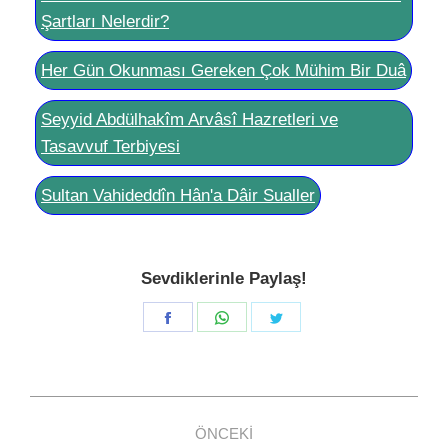
Şartları Nelerdir?
Her Gün Okunması Gereken Çok Mühim Bir Duâ
Seyyid Abdülhakîm Arvâsî Hazretleri ve
Tasavvuf Terbiyesi
Sultan Vahideddîn Hân'a Dâir Sualler
Sevdiklerinle Paylaş!
Share
Share
Share
on
on
on
Facebook
WhatsApp
Twitter
Post
ÖNCEKI