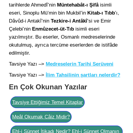
tarihlerde Ahmedî’nin
Müntehabât-ı Şifâ
isimli
eseri, Sinoplu Mü’min bin Mukbil’in
Kitab-ı Tıbb
’ı,
Dâvûd-i Antakî’nin
Tezkire-i Antâkî
’si ve Emir
Çelebi’nin
Enmûzecet-üt-Tıb
isimli eseri
yazılmıştır. Bu eserler, Osmanlı medreselerinde
okutulmuş, ayrıca tercüme eserlerden de istifâde
edilmiştir.
Tavsiye Yazı –>
Medreselerin Tarihi Serüveni
Tavsiye Yazı –>
İlim Tahsilinin şartları nelerdir?
En Çok Okunan Yazılar
Tavsiye Ettiğimiz Temel Kitaplar
Meâl Okumak Câiz Midir?
Ehl-i Sünnet İtikadı Nedir? Ehl-i Sünnet Olmanın