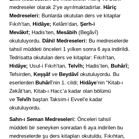
medreseler olarak 2’ye ayrılmaktadırlar.
Hâriç
Medreseleri:
Bunlarda okutulan ders ve kitaplar
Fıkıh’tan,
Hidâye;
Kelâm’dan,
Şerh-i
Mevâkıf;
Hadis’ten,
Mesâbih
(Begâvî)
okutuluyordu.
Dâhil Medreseleri:
Bu medreselerde
tahsil müddeti önceleri 1 yılken sonra 6 aya indirildi.
Tedrisatta okutulan ders ve kitaplar: Fıkıh’tan,
Hidâye;
Usul-i Fıkıh’tan,
Telvîh;
Hadis’ten,
Buhârî;
Tefsirden,
Keşşâf
ve
Beydâvî
okutuluyordu. Bu
eserlerden
Buhârî
’nin 1. cildi;
Hidâye
’nin “Kitab-ı
Zekât’tan, Kitab-ı Hacc’a kadar olan bölümü
ve
Telvîh
baştan Taksim-i Evvel’e kadar
okutuluyordu.
Sahn-ı Seman Medreseleri:
Önceleri tahsil
müddeti bir seneyken sonradan 6 aya indirilen bu
medreselerde şu ders kitapları okutuldu. Fıkıhtan,