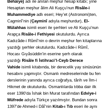
Behâiye)
adı ile anılan meşhur hesap kitabı; yine
Hesaptan meşhur âlim Ali Kuşçu’nun
Risâle-i
Muhammediye
adlı eseri; Hey’et (Astronomi)ten,
Cagminî’nin (
Çayminî
adıyla meşhurdur),
El-
Mülahhas
isimli eseri ile şerhleri ve Ali Kuşçu’nun
Arapça
Risâle-i Fethiyesi
okutulurdu. Ayrıca
Kadızâde-i Rûmî’nin o devrin meşhur fen kitaplarına
yazdığı şerhler okutulurdu. Kadızâde-i Rûmî,
Hocası Gıyâsüddin’in eserine şerh olarak
yazdığı
Risâle fi İstihraci’l-Ceyb Derece
Vahide
isimli kitabında, bir derecelik yay sinüsünün
hesabını yapmıştır. Osmanlı medreselerinde bu fen
derslerinin yanında ayrıca coğrafya, târih ve İlm-i
Hikmet de okutulurdu. Osmanlılarda tıbba dair ilk
eser 1390’da İshak bin Murat tarafından
Edviye-i
Müfrede
adıyla Türkçe yazılmıştır. Bundan sonra
1397’de Ahmed-i Dâî’nin
Kitab-ı Tıb
eseri ile aynı