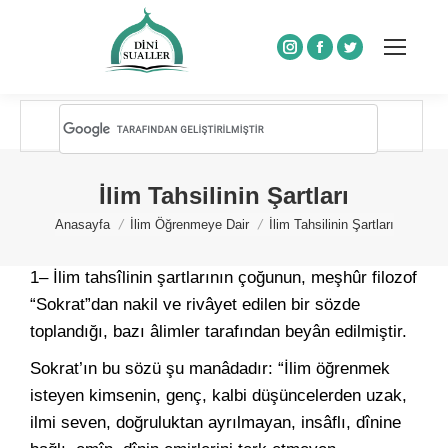
Instagram
Facebook
Twitter
İlim Tahsilinin Şartları
You are here:
Anasayfa
İlim Öğrenmeye Dair
İlim Tahsilinin Şartları
1– İlim tahsîlinin şartlarının çoğunun, meşhûr filozof
“Sokrat”dan nakil ve rivâyet edilen bir sözde
toplandığı, bazı âlimler tarafından beyân edilmiştir.
Sokrat’ın bu sözü şu manâdadır: “İlim öğrenmek
isteyen kimsenin, genç, kalbi düşüncelerden uzak,
ilmi seven, doğruluktan ayrılmayan, insâflı, dînine