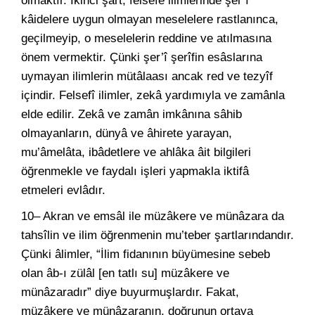
olmaktır. İkinci şart, felsefe ilimlerinde şer’î
kâidelere uygun olmayan meselelere rastlanınca,
geçilmeyip, o meselelerin reddine ve atılmasına
önem vermektir. Çünki şer’î şerîfin esâslarına
uymayan ilimlerin mütâlaası ancak red ve tezyîf
içindir. Felsefî ilimler, zekâ yardımıyla ve zamânla
elde edilir. Zekâ ve zamân imkânına sâhib
olmayanların, dünyâ ve âhirete yarayan,
mu’âmelâta, ibâdetlere ve ahlâka âit bilgileri
öğrenmekle ve faydalı işleri yapmakla iktifâ
etmeleri evlâdır.
10– Akran ve emsâl ile müzâkere ve münâzara da
tahsîlin ve ilim öğrenmenin mu’teber şartlarındandır.
Çünki âlimler, “İlim fidanının büyümesine sebeb
olan âb-ı zülâl [en tatlı su] müzâkere ve
münâzaradır” diye buyurmuşlardır. Fakat,
müzâkere ve münâzaranın, doğrunun ortaya