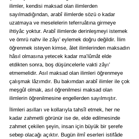
ilimler, kendisi maksad olan ilimlerden
sayılmadığından, arabî ilimlerde sözü o kadar
uzatmaya ve meselelerin teferruâtına girmeye
ihtiyâc yoktur. Arabî ilimlerde derinleşmeyi istemek
ve ömrü nahv ile zâyı’ eylemek doğru değildir. İlim
öğrenmek isteyen kimse, âlet ilimlerinden maksadın
hâsıl olmasına yetecek kadar ma’lûmât elde
etdikten sonra, boş düşüncelerle vakti zâyı’
etmemelidir. Asıl maksad olan ilimleri öğrenmeye
çalışmak lâzımdır. Bu bakımdan arabî ilimler ile çok
meşgûl olmak, asıl öğrenilmesi maksad olan
ilimlerin öğrenilmesine engellerden sayılmıştır.
İlimleri asılları ve kollarıyla tahsîl etmek, her ne
kadar zahmetli görünür ise de, elde edilmesinde
zahmet çekilen şeyin, insan için büyük bir şerefe
sebep olacağı açıktır. Bugün ilmî eserleri istifâde