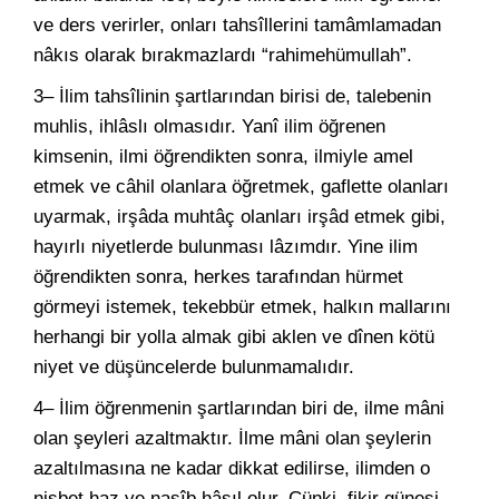
ve ders verirler, onları tahsîllerini tamâmlamadan
nâkıs olarak bırakmazlardı “rahimehümullah”.
3– İlim tahsîlinin şartlarından birisi de, talebenin
muhlis, ihlâslı olmasıdır. Yanî ilim öğrenen
kimsenin, ilmi öğrendikten sonra, ilmiyle amel
etmek ve câhil olanlara öğretmek, gaflette olanları
uyarmak, irşâda muhtâç olanları irşâd etmek gibi,
hayırlı niyetlerde bulunması lâzımdır. Yine ilim
öğrendikten sonra, herkes tarafından hürmet
görmeyi istemek, tekebbür etmek, halkın mallarını
herhangi bir yolla almak gibi aklen ve dînen kötü
niyet ve düşüncelerde bulunmamalıdır.
4– İlim öğrenmenin şartlarından biri de, ilme mâni
olan şeyleri azaltmaktır. İlme mâni olan şeylerin
azaltılmasına ne kadar dikkat edilirse, ilimden o
nisbet haz ve nasîb hâsıl olur. Çünki, fikir güneşi