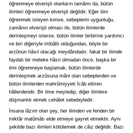
öğrenmeye elverişli olanların tamâmı da, bütün
ilimleri öğrenmeye elverişli değildir. Eğer ilim
öğrenmek isteyen kimse, sebeplerin uygunluğu,
zamânın elverişli olması ile, bütün ilimlerde
derinleşmeyi isterse, bütün ilimler birbirine yardımcı
ve biri diğeriyle irtibâtlı olduğundan, böyle bir
arzûnun hâsıl olacağı meydândadır. fakat bir ilimde
faydalı bir meleke hâsıl olmadan önce, başka bir
ilmi öğrenmeye başlamak, bütün ilimlerde
derinleşmek arzûsuna mâni olan sebeplerden ve
bütün ilimlerden mahrûmiyyeti îcâb ettiren
hâllerdendir. Bir ilme meyledip, diğer ilimlere
düşmanlık etmek cehâlet sebebiyledir.
İnsana lâzım olan şey, her ilimden ve fenden bir
miktâr malûmâtı elde etmeye gayret etmektir. Aynı
şekilde bazı ilimleri kötülemek de câiz değildir. Bazı