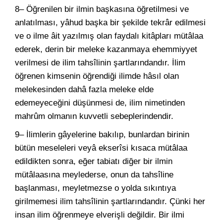
8– Öğrenilen bir ilmin başkasına öğretilmesi ve
anlatılması, yâhud başka bir şekilde tekrâr edilmesi
ve o ilme âit yazılmış olan faydalı kitâpları mütâlaa
ederek, derin bir meleke kazanmaya ehemmiyyet
verilmesi de ilim tahsîlinin şartlarındandır. İlim
öğrenen kimsenin öğrendiği ilimde hâsıl olan
melekesinden dahâ fazla meleke elde
edemeyeceğini düşünmesi de, ilim nimetinden
mahrûm olmanın kuvvetli sebeplerindendir.
9– İlimlerin gâyelerine bakılıp, bunlardan birinin
bütün meseleleri veyâ ekserîsi kısaca mütâlaa
edildikten sonra, eğer tabiatı diğer bir ilmin
mütâlaasına meylederse, onun da tahsîline
başlanması, meyletmezse o yolda sıkıntıya
girilmemesi ilim tahsîlinin şartlarındandır. Çünki her
insan ilim öğrenmeye elverişli değildir. Bir ilmi