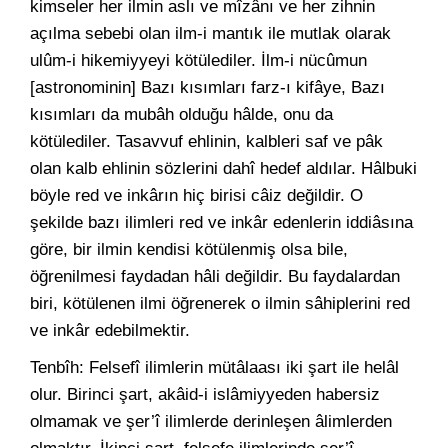
kimseler her ilmin aslı ve mîzânı ve her zihnin
açılma sebebi olan ilm-i mantık ile mutlak olarak
ulûm-i hikemiyyeyi kötülediler. İlm-i nücûmun
[astronominin] Bazı kısımları farz-ı kifâye, Bazı
kısımları da mubâh olduğu hâlde, onu da
kötülediler. Tasavvuf ehlinin, kalbleri saf ve pâk
olan kalb ehlinin sözlerini dahî hedef aldılar. Hâlbuki
böyle red ve inkârın hiç birisi câiz değildir. O
şekilde bazı ilimleri red ve inkâr edenlerin iddiâsına
göre, bir ilmin kendisi kötülenmiş olsa bile,
öğrenilmesi faydadan hâli değildir. Bu faydalardan
biri, kötülenen ilmi öğrenerek o ilmin sâhiplerini red
ve inkâr edebilmektir.
Tenbîh: Felsefî ilimlerin mütâlaası iki şart ile helâl
olur. Birinci şart, akâid-i islâmiyyeden habersiz
olmamak ve şer’î ilimlerde derinleşen âlimlerden