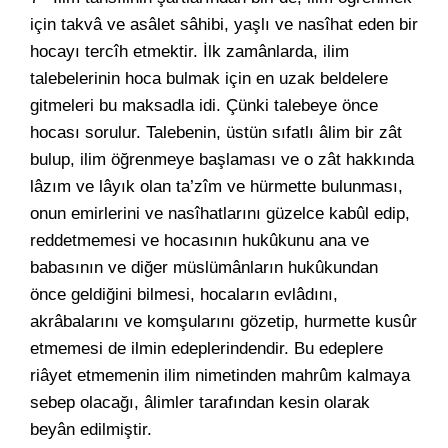
için takvâ ve asâlet sâhibi, yaşlı ve nasîhat eden bir
hocayı tercîh etmektir. İlk zamânlarda, ilim
talebelerinin hoca bulmak için en uzak beldelere
gitmeleri bu maksadla idi. Çünki talebeye önce
hocası sorulur. Talebenin, üstün sıfatlı âlim bir zât
bulup, ilim öğrenmeye başlaması ve o zât hakkında
lâzım ve lâyık olan ta’zîm ve hürmette bulunması,
onun emirlerini ve nasîhatlarını güzelce kabûl edip,
reddetmemesi ve hocasının hukûkunu ana ve
babasının ve diğer müslümânların hukûkundan
önce geldiğini bilmesi, hocaların evlâdını,
akrâbalarını ve komşularını gözetip, hurmette kusûr
etmemesi de ilmin edeplerindendir. Bu edeplere
riâyet etmemenin ilim nimetinden mahrûm kalmaya
sebep olacağı, âlimler tarafından kesin olarak
beyân edilmiştir.