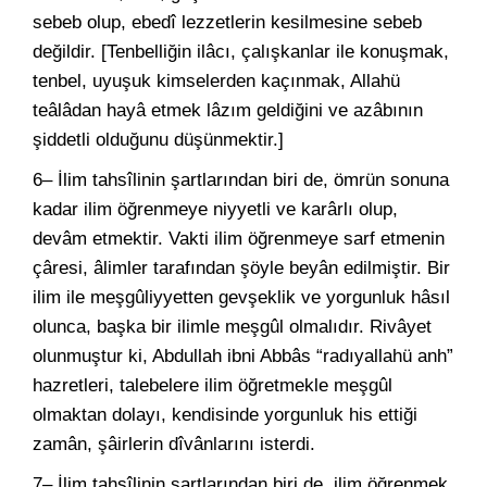
sebeb olup, ebedî lezzetlerin kesilmesine sebeb
değildir. [Tenbelliğin ilâcı, çalışkanlar ile konuşmak,
tenbel, uyuşuk kimselerden kaçınmak, Allahü
teâlâdan hayâ etmek lâzım geldiğini ve azâbının
şiddetli olduğunu düşünmektir.]
6– İlim tahsîlinin şartlarından biri de, ömrün sonuna
kadar ilim öğrenmeye niyyetli ve karârlı olup,
devâm etmektir. Vakti ilim öğrenmeye sarf etmenin
çâresi, âlimler tarafından şöyle beyân edilmiştir. Bir
ilim ile meşgûliyyetten gevşeklik ve yorgunluk hâsıl
olunca, başka bir ilimle meşgûl olmalıdır. Rivâyet
olunmuştur ki, Abdullah ibni Abbâs “radıyallahü anh”
hazretleri, talebelere ilim öğretmekle meşgûl
olmaktan dolayı, kendisinde yorgunluk his ettiği
zamân, şâirlerin dîvânlarını isterdi.
7– İlim tahsîlinin şartlarından biri de, ilim öğrenmek