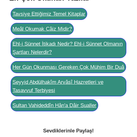
Tavsiye Ettiğimiz Temel Kitaplar
Meâl Okumak Câiz Midir?
Ehl-i Sünnet İtikadı Nedir? Ehl-i Sünnet Olmanın
Şartları Nelerdir?
Her Gün Okunması Gereken Çok Mühim Bir Duâ
Seyyid Abdülhakîm Arvâsî Hazretleri ve
Tasavvuf Terbiyesi
Sultan Vahideddîn Hân'a Dâir Sualler
Sevdiklerinle Paylaş!