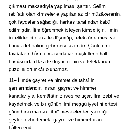
çıkması maksadıyla yapılması şarttır. Selîm
tabi’atlı olan kimselerle yapılan az bir müzâkerenin,
çok faydalar sağladığı, herkes tarafından kabûl
edilmişdir. İlim öğrenmek isteyen kimse için, ilmin
inceliklerini dikkatle düşünüp, tefekkür etmesi ve
bunu âdet hâline getirmesi lâzımdır. Çünki ilmî
faydaların hâsıl olmasında ve müşkillerin halli
husûsunda dikkatle düşünmenin ve tefekkürün
güzellikleri inkâr olunamaz.
11– İlimde gayret ve himmet de tahsîlin
şartlarındandır. İnsan, gayret ve himmet
kanatlarıyla, kemâlâtın zirvesine uçar. İlmi zabt ve
kaydetmek ve bir günün ilmî meşgûliyyetini ertesi
güne bırakmamak, ilmî meselelerden yazdığı
şeyleri ezberlemek, gayret ve himmet olan
hâllerdendir.