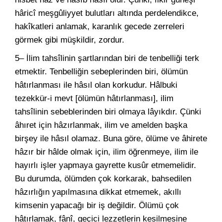
hâricî meşgûliyyet bulutları altında perdelendikce,
hakîkatleri anlamak, karanlık gecede zerreleri
görmek gibi müşkildir, zordur.
5– İlim tahsîlinin şartlarından biri de tenbelliği terk
etmektir. Tenbelliğin sebeplerinden biri, ölümün
hâtırlanması ile hâsıl olan korkudur. Hâlbuki
tezekkür-i mevt [ölümün hâtırlanması], ilim
tahsîlinin sebeblerinden biri olmaya lâyıkdır. Çünki
âhıret için hâzırlanmak, ilim ve amelden başka
birşey ile hâsıl olamaz. Buna göre, ölüme ve âhirete
hâzır bir hâlde olmak için, ilim öğrenmeye, ilim ile
hayırlı işler yapmaya gayrette kusûr etmemelidir.
Bu durumda, ölümden çok korkarak, bahsedilen
hâzırlığın yapılmasına dikkat etmemek, akıllı
kimsenin yapacağı bir iş değildir. Ölümü çok
hâtırlamak, fânî, geçici lezzetlerin kesilmesine