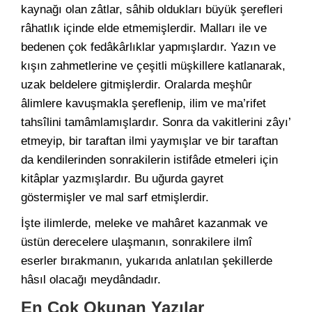
kaynağı olan zâtlar, sâhib oldukları büyük şerefleri
râhatlık içinde elde etmemişlerdir. Malları ile ve
bedenen çok fedâkârlıklar yapmışlardır. Yazın ve
kışın zahmetlerine ve çeşitli müşkillere katlanarak,
uzak beldelere gitmişlerdir. Oralarda meşhûr
âlimlere kavuşmakla şereflenip, ilim ve ma’rifet
tahsîlini tamâmlamışlardır. Sonra da vakitlerini zâyı’
etmeyip, bir taraftan ilmi yaymışlar ve bir taraftan
da kendilerinden sonrakilerin istifâde etmeleri için
kitâplar yazmışlardır. Bu uğurda gayret
göstermişler ve mal sarf etmişlerdir.
İşte ilimlerde, meleke ve mahâret kazanmak ve
üstün derecelere ulaşmanın, sonrakilere ilmî
eserler bırakmanın, yukarıda anlatılan şekillerde
hâsıl olacağı meydândadır.
En Çok Okunan Yazılar