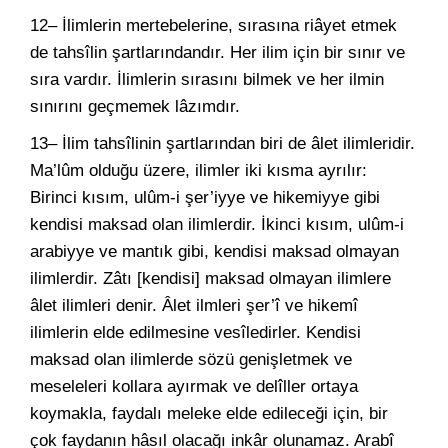
12– İlimlerin mertebelerine, sırasına riâyet etmek
de tahsîlin şartlarındandır. Her ilim için bir sınır ve
sıra vardır. İlimlerin sırasını bilmek ve her ilmin
sınırını geçmemek lâzımdır.
13– İlim tahsîlinin şartlarından biri de âlet ilimleridir.
Ma’lûm olduğu üzere, ilimler iki kısma ayrılır:
Birinci kısım, ulûm-i şer’iyye ve hikemiyye gibi
kendisi maksad olan ilimlerdir. İkinci kısım, ulûm-i
arabiyye ve mantık gibi, kendisi maksad olmayan
ilimlerdir. Zâtı [kendisi] maksad olmayan ilimlere
âlet ilimleri denir. Âlet ilmleri şer’î ve hikemî
ilimlerin elde edilmesine vesîledirler. Kendisi
maksad olan ilimlerde sözü genişletmek ve
meseleleri kollara ayırmak ve delîller ortaya
koymakla, faydalı meleke elde edileceği için, bir
çok faydanın hâsıl olacağı inkâr olunamaz. Arabî