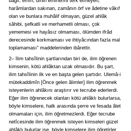
bağlı, emîn, dînin emirlerini terk etmeyen,
harâmlardan sakınan, zamânın örf ve âdetine vâkıf
olan ve bunlara muhâlif olmayan, güzel ahlâk
sâhibi, şefkatli ve merhametli olması, çok
yememesi ve hayâsız olmaması, ölümden ifrâd
derecesinde korkmaması ve ihtiyâcından fazla mal
toplamaması” maddelerinden ibârettir.
2– İlim tahsîlinin şartlarından biri de, ilim öğrenen
kimsenin, kötü ahlâktan uzak olmasıdır. Bu şart,
ilim tahsîlinin ilk ve en başta gelen şartıdır. Ulemâ-i
mütekaddimîn [Önce gelen âlimler] ilim öğrenmek
isteyenlerin ahlâkını araştırır ve tecrube ederlerdi.
Eğer ilim öğrenecek olanları kötü ahlâklı bulurlarsa,
böyle kimselere, halk arasında şerre ve fesada âlet
olmamaları için, ilim öğretmezlerdi. Eğer tecrube
netîcesinde ilim öğrenmek isteyen kimseleri güzel
ahlâklı bulurlar ise, böyle kimselere ilim öğretirler