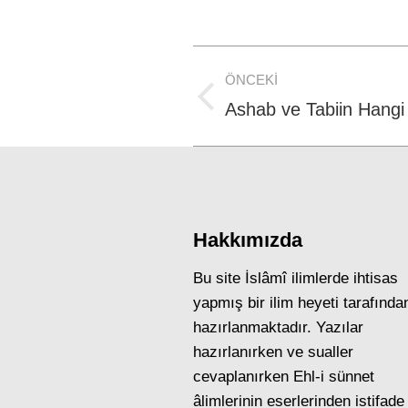
Post
ÖNCEKI
navigation
Previous
Ashab ve Tabiin Hang
post:
Hakkımızda
Bu site İslâmî ilimlerde ihtisas
yapmış bir ilim heyeti tarafında
hazırlanmaktadır. Yazılar
hazırlanırken ve sualler
cevaplanırken Ehl-i sünnet
âlimlerinin eserlerinden istifade