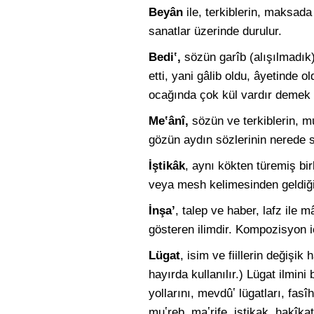
Beyân
ile, terkiblerin, maksada 
sanatlar üzerinde durulur.
Bediʽ,
sözün garîb (alışılmadık)
etti, yani gâlib oldu, âyetinde 
ocağında çok kül vardır demek g
Meʽânî,
sözün ve terkiblerin, m
gözün aydın sözlerinin nerede s
İştikâk
, aynı kökten türemiş bi
veya mesh kelimesinden geldiğine
İnşa’
, talep ve haber, lafz ile 
gösteren ilimdir. Kompozisyon iç
Lügat
, isim ve fiillerin değişik
hayırda kullanılır.) Lügat ilmini
yollarını, mevdûʽ lügatları, fa
muʽreb, maʽrife, iştikak, hakîka