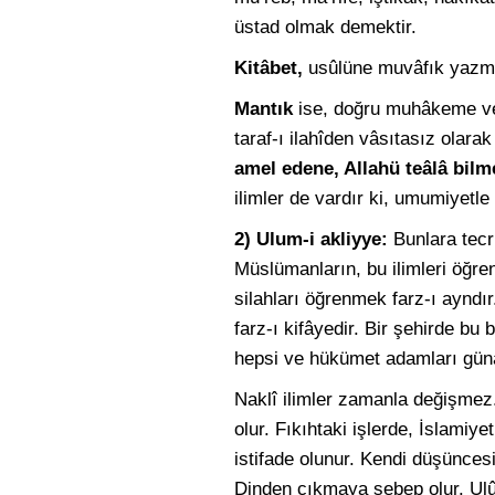
üstad olmak demektir.
Kitâbet,
usûlüne muvâfık yazm
Mantık
ise, doğru muhâkeme ve 
taraf-ı ilahîden vâsıtasız olara
amel edene, Allahü teâlâ bilme
ilimler de vardır ki, umumiyetle 
2) Ulum-i akliyye:
Bunlara tecrib
Müslümanların, bu ilimleri öğren
silahları öğrenmek farz-ı ayndı
farz-ı kifâyedir. Bir şehirde bu
hepsi ve hükümet adamları güna
Naklî ilimler zamanla değişmez.
olur. Fıkıhtaki işlerde, İslamiyet
istifade olunur. Kendi düşüncesi
Dinden çıkmaya sebep olur. Ulûm-