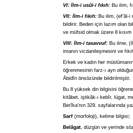
VI: İlm-i usûl-i fıkıh:
Bu ilim, fı
VII: İlm-i fıkıh:
Bu ilim, (ef’âl-i
bildirir. Beden için lazım olan 
ve müfsid olmak üzere 8 kısım is
VIII: İlm-i tasavvuf:
Bu ilme, (İl
imanın vicdanileşmesini ve fıkı
Erkek ve kadın her müslümanın bu
öğrenmesinin farz-ı ayn olduğu
Âbidîn önsözünde bildirilmiştir.
Bu 8 yüksek din bilgisini öğreneb
kitâbet,
iştikâk
-ı kebîr, lügat, m
Berîka’nın 329. sayfalarında yazı
Sarf
(morfoloji), kelime bilgisi;
Belâgat
, düzgün ve yerinde söz