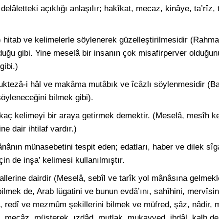
delâletteki açıklığı anlaşılır; hakîkat, mecaz, kinâye, taʽrîz, t
 hitab ve kelimelerle söylenerek güzelleştirilmesidir (Rahman
olduğu gibi. Yine meselâ bir insanın çok misafirperver olduğun
ibi.)
uktezâ-i hâl ve makâma mutâbık ve îcâzlı söylenmesidir (Ba
öyleneceğini bilmek gibi).
rkaç kelimeyi bir araya getirmek demektir. (Meselâ, mesîh k
 dair ihtilaf vardır.)
mânânın münasebetini tespit eden; edatları, haber ve dilek sîgal
in de inşa’ kelimesi kullanılmıştır.
 hallerine dairdir (Meselâ, sebîl ve tarîk yol mânâsına gelmekl
 bilmek de, Arab lügatini ve bunun evdâʽını, sahîhini, mervîsin
sîh, redî ve mezmûm şekillerini bilmek ve müfred, şâz, nâdir
t, mecâz, müşterek, ızdâd, mutlak, mukayyed, ibdâl, kalb deni