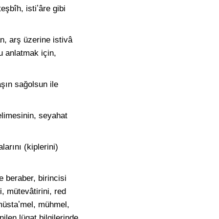
eşbîh, istiʽâre gibi
, arş üzerine istivâ
u anlatmak için,
şın sağolsun ile
elimesinin, seyahat
arını (kiplerini)
e beraber, birincisi
i, mütevâtirini, red
, müstaʽmel, mühmel,
len lügat bilgilerinde