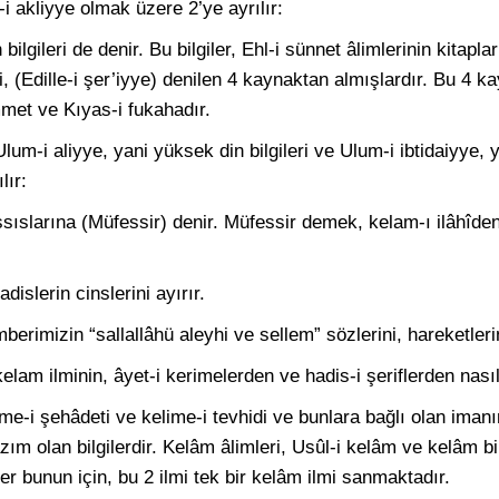
-i akliyye olmak üzere 2’ye ayrılır:
bilgileri de denir. Bu bilgiler, Ehl-i sünnet âlimlerinin kitap
leri, (Edille-i şer’iyye) denilen 4 kaynaktan almışlardır. Bu 4 
mmet ve Kıyas-i fukahadır.
Ulum-i aliyye, yani yüksek din bilgileri ve Ulum-i ibtidaiyye, ya
lır:
ıslarına (Müfessir) denir. Müfessir demek, kelam-ı ilâhîden,
dislerin cinslerini ayırır.
erimizin “sallallâhü aleyhi ve sellem” sözlerini, hareketlerini
elam ilminin, âyet-i kerimelerden ve hadis-i şeriflerden nasıl
me-i şehâdeti ve kelime-i tevhidi ve bunlara bağlı olan imanın
zım olan bilgilerdir. Kelâm âlimleri, Usûl-i kelâm ve kelâm bilg
er bunun için, bu 2 ilmi tek bir kelâm ilmi sanmaktadır.