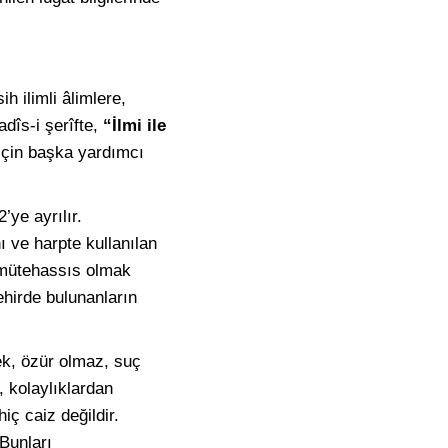
 ilimli âlimlere,
adîs-i şerîfte,
“İlmi ile
için başka yardımcı
2’ye ayrılır.
ı ve harpte kullanılan
, mütehassıs olmak
şehirde bulunanların
ek, özür olmaz, suç
n, kolaylıklardan
iç caiz değildir.
 Bunları