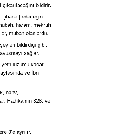
 çıkarılacağını bildirir.
et [ibadet] edeceğini
b, mubah, haram, mekruh
ler, mubah olanlardır.
yleri bildirdiği gibi,
 kavuşmayı sağlar.
miyet’i lüzumu kadar
ayfasında ve İbni
âk
, nahv,
nlar, Hadîka’nın 328. ve
e 3’e ayrılır.