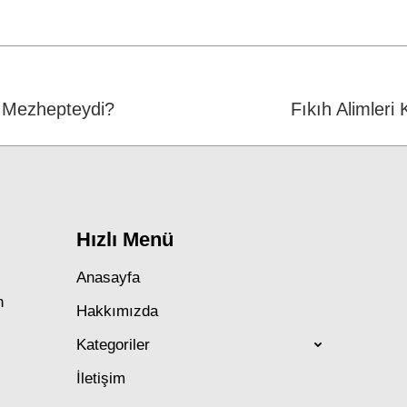
on
on
on
Facebook
WhatsApp
Twitter
i Mezhepteydi?
Next
Fıkıh Alimleri
post:
Hızlı Menü
Anasayfa
n
Hakkımızda
Kategoriler
İletişim