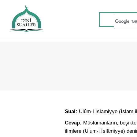
Sual:
Ulûm-i İslamiyye (İslam il
Cevap:
Müslümanların, beşikte
ilimlere (Ulum-i İslâmiyye) deni