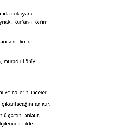
larından okuyarak
kaynak, Kur’ân-ı Kerîm
ni alet ilimleri.
 murad-ı ilâhîyi
 ve hallerini inceler.
 çıkarılacağını anlatır.
 6 şartını anlatır.
ilerini birlikte