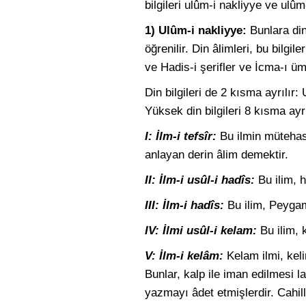
bilgileri ulûm-i nakliyye ve ulûm
1) Ulûm-i nakliyye:
Bunlara din 
öğrenilir. Din âlimleri, bu bilgi
ve Hadis-i şerifler ve İcma-ı ü
Din bilgileri de 2 kısma ayrılır: 
Yüksek din bilgileri 8 kısma ayrı
I: İlm-i tefsîr:
Bu ilmin mütehass
anlayan derin âlim demektir.
II: İlm-i usûl-i hadîs:
Bu ilim, ha
III: İlm-i hadîs:
Bu ilim, Peygamb
IV: İlmi usûl-i kelam:
Bu ilim, k
V: İlm-i kelâm:
Kelam ilmi, keli
Bunlar, kalp ile iman edilmesi la
yazmayı âdet etmişlerdir. Cahill