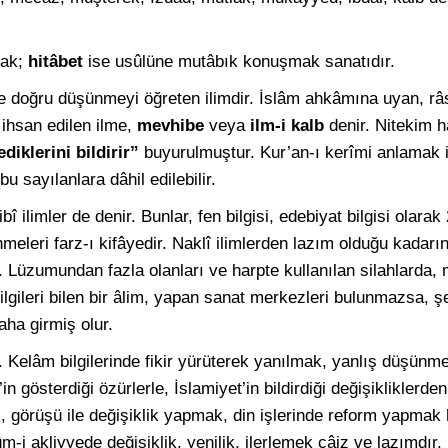
ak;
hitâbet
ise usûlüne mutâbık konuşmak sanatıdır.
doğru düşünmeyi öğreten ilimdir. İslâm ahkâmına uyan, râsih
k ihsan edilen ilme,
mevhibe
veya
ilm-i kalb
denir. Nitekim h
diklerini bildirir”
buyurulmuştur. Kur’an-ı kerîmi anlamak 
bu sayılanlara dâhil edilebilir.
î ilimler de denir. Bunlar, fen bilgisi, edebiyat bilgisi olarak 
meleri farz-ı kifâyedir. Naklî ilimlerden lazım olduğu kadarın
r. Lüzumundan fazla olanları ve harpte kullanılan silahlarda
 bilgileri bilen bir âlim, yapan sanat merkezleri bulunmazsa, 
ha girmiş olur.
 Kelâm bilgilerinde fikir yürüterek yanılmak, yanlış düşünm
’in gösterdiği özürlerle, İslamiyet’in bildirdiği değişikliklerde
, görüşü ile değişiklik yapmak, din işlerinde reform yapmak h
i akliyyede değişiklik, yenilik, ilerlemek câiz ve lazımdır.