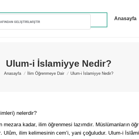
Anasayfa
Ulum-i İslamiyye Nedir?
You are here:
Anasayfa
İlim Öğrenmeye Dair
Ulum-i İslamiyye Nedir?
imleri) nelerdir?
n mezara kadar, ilim öğrenmesi lazımdır. Müslümanların öğ
r. Ulûm, ilim kelimesinin cem’i, yani çoğuludur. Ulum-i İslâm