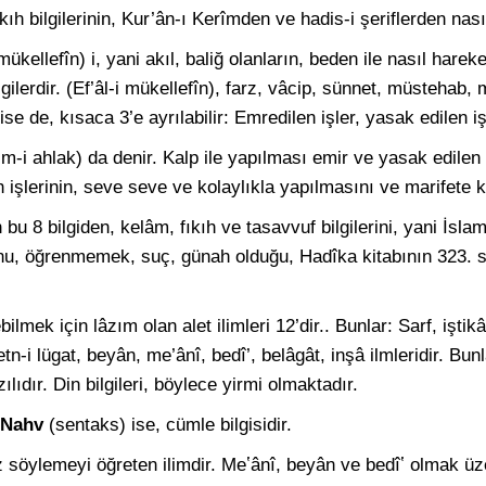
kıh bilgilerinin, Kur’ân-ı Kerîmden ve hadis-i şeriflerden nasıl
 mükellefîn) i, yani akıl, baliğ olanların, beden ile nasıl harek
bilgilerdir. (Ef’âl-i mükellefîn), farz, vâcip, sünnet, müsteha
e de, kısaca 3’e ayrılabilir: Emredilen işler, yasak edilen iş
m-i ahlak) da denir. Kalp ile yapılması emir ve yasak edilen şe
h işlerinin, seve seve ve kolaylıkla yapılmasını ve marifete
 8 bilgiden, kelâm, fıkıh ve tasavvuf bilgilerini, yani İsla
nu, öğrenmemek, suç, günah olduğu, Hadîka kitabının 323. s
ilmek için lâzım olan alet ilimleri 12’dir.. Bunlar: Sarf,
iştik
etn-i lügat, beyân, me’ânî, bedî’, belâgât, inşâ ilmleridir. Bu
lıdır. Din bilgileri, böylece yirmi olmaktadır.
Nahv
(sentaks) ise, cümle bilgisidir.
 söylemeyi öğreten ilimdir. Meʽânî, beyân ve bedîʽ olmak üzer