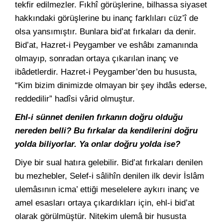
tekfir edilmezler. Fıkhî görüşlerine, bilhassa siyaset
hakkındaki görüşlerine bu inanç farklıları cüz’î de
olsa yansımıştır. Bunlara bid’at fırkaları da denir.
Bid’at, Hazret-i Peygamber ve eshâbı zamanında
olmayıp, sonradan ortaya çıkarılan inanç ve
ibâdetlerdir. Hazret-i Peygamber’den bu hususta,
“Kim bizim dinimizde olmayan bir şey ihdâs ederse,
reddedilir” hadîsi vârid olmuştur.
Ehl-i sünnet denilen fırkanın doğru olduğu
nereden belli? Bu fırkalar da kendilerini doğru
yolda biliyorlar. Ya onlar doğru yolda ise?
Diye bir sual hatıra gelebilir. Bid’at fırkaları denilen
bu mezhebler, Selef-i sâlihîn denilen ilk devir İslâm
ulemâsının icma’ ettiği meselelere aykırı inanç ve
amel esasları ortaya çıkardıkları için, ehl-i bid’at
olarak görülmüştür. Nitekim ulemâ bir hususta