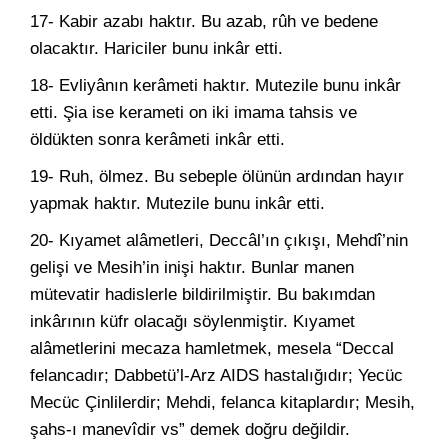
17- Kabir azabı haktır. Bu azab, rûh ve bedene
olacaktır. Hariciler bunu inkâr etti.
18- Evliyânın kerâmeti haktır. Mutezile bunu inkâr
etti. Şia ise kerameti on iki imama tahsis ve
öldükten sonra kerâmeti inkâr etti.
19- Ruh, ölmez. Bu sebeple ölünün ardından hayır
yapmak haktır. Mutezile bunu inkâr etti.
20- Kıyamet alâmetleri, Deccâl’ın çıkışı, Mehdî’nin
gelişi ve Mesih’in inişi haktır. Bunlar manen
mütevatir hadislerle bildirilmiştir. Bu bakımdan
inkârının küfr olacağı söylenmiştir. Kıyamet
alâmetlerini mecaza hamletmek, mesela “Deccal
felancadır; Dabbetü’l-Arz AIDS hastalığıdır; Yecüc
Mecüc Çinlilerdir; Mehdi, felanca kitaplardır; Mesih,
şahs-ı manevîdir vs” demek doğru değildir.