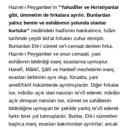
Hazret-i Peygamber’in
“Yahudîler ve Hıristiyanlar
gibi, ümmetim de fırkalara ayrılır. Bunlardan
yalnız benim ve eshâbımın yolunda olanlar
kurtulur”
meâlindeki hadîsinin hakikatince, İslâm
tarihinde çeşitli bid’at fırkaları zuhur etmiştir.
Bunlardan Ehl-i sünnet ve’l-cemaat denilen fırka,
Hazret-i Peygamber ve onun cemaati, yani
eshâbının bildirdiği inanç esaslarına uymuştur.
Hanefî, Mâlikî, Şâfiî ve Hanbelî mezhebinin inanç
esasları birbirinin aynı olup, füruatta, yani
amelî/fıkhî hükümlerde ayrılmışlardır. Diğer fırkalar
ise, mânâsı açık olan nassları te’vîl ederek; mânâsı
açık olmayan nassları ise, sünnet ve sahâbenin
bildirdiğine uymayan bir şekilde yanlış te’vîl ederek
farklı birer yol tutmuşlardır. Bunlar, Ehl-i sünnetten
başlıca inanç esasları bakımından ayrılırlar; ancak