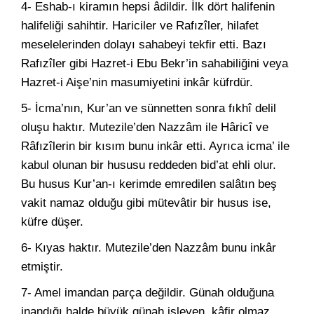
4- Eshab-ı kiramın hepsi âdildir. İlk dört halifenin
halifeliği sahihtir. Hariciler ve Rafızîler, hilafet
meselelerinden dolayı sahabeyi tekfir etti. Bazı
Rafızîler gibi Hazret-i Ebu Bekr’in sahabiliğini veya
Hazret-i Aişe’nin masumiyetini inkâr küfrdür.
5- İcma’nın, Kur’an ve sünnetten sonra fıkhî delil
oluşu haktır. Mutezile’den Nazzâm ile Hâricî ve
Râfızîlerin bir kısım bunu inkâr etti. Ayrıca icma’ ile
kabul olunan bir hususu reddeden bid’at ehli olur.
Bu husus Kur’an-ı kerimde emredilen salâtın beş
vakit namaz olduğu gibi mütevâtir bir husus ise,
küfre düşer.
6- Kıyas haktır. Mutezile’den Nazzâm bunu inkâr
etmiştir.
7- Amel imandan parça değildir. Günah olduğuna
inandığı halde büyük günah işleyen, kâfir olmaz.