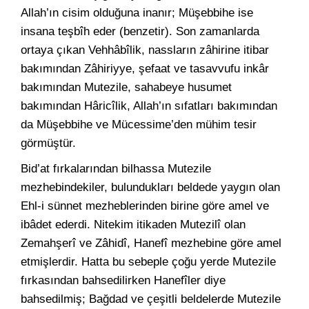
Allah’ın cisim olduğuna inanır; Müşebbihe ise
insana teşbîh eder (benzetir). Son zamanlarda
ortaya çıkan Vehhâbîlik, nassların zâhirine itibar
bakımından Zâhiriyye, şefaat ve tasavvufu inkâr
bakımından Mutezile, sahabeye husumet
bakımından Hâricîlik, Allah’ın sıfatları bakımından
da Müşebbihe ve Mücessime’den mühim tesir
görmüştür.
Bid’at fırkalarından bilhassa Mutezile
mezhebindekiler, bulundukları beldede yaygın olan
Ehl-i sünnet mezheblerinden birine göre amel ve
ibâdet ederdi. Nitekim itikaden Mutezilî olan
Zemahşerî ve Zâhidî, Hanefî mezhebine göre amel
etmişlerdir. Hatta bu sebeple çoğu yerde Mutezile
fırkasından bahsedilirken Hanefîler diye
bahsedilmiş; Bağdad ve çeşitli beldelerde Mutezile