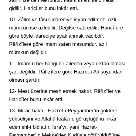
sahih ise de mekruhtur. Fâsık imam ile cihada
gidilir. Hariciler bunu inkâr etti.
10- Zâlim ve fâsık idareciye isyan edilmez. Azli
mümkün ise azledilir. Değilse sabredilir. Haricîlere
göre böyle idareciye ayaklanmak vacibdir.
Râfızîlere göre imam zaten masumdur, azli
mümkün değildir.
11- İmamın her hangi bir aileden veya ırktan olması
şart değildir. Râfızîlere göre Hazret-i Ali soyundan
olması şarttır.
12- Mest üzerine mesh etmek haktır. Râfızîler ve
Haricîler bunu inkâr etti.
13- Mirac haktır. Hazret-i Peygamber’in göklere
yükselişini ve Allahü teâlâ ile görüştüğünü inkâr
eden ehl-i bid’attir. İsra’yı, yani Hazret-i
Peygamber’in Mekke’den Kudüs’e götürüldüğüne