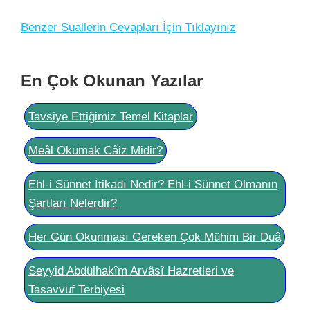
Benzer Suallerin Cevapları İçin Tıklayınız
En Çok Okunan Yazılar
Tavsiye Ettiğimiz Temel Kitaplar
Meâl Okumak Câiz Midir?
Ehl-i Sünnet İtikadı Nedir? Ehl-i Sünnet Olmanın
Şartları Nelerdir?
Her Gün Okunması Gereken Çok Mühim Bir Duâ
Seyyid Abdülhakîm Arvâsî Hazretleri ve
Tasavvuf Terbiyesi