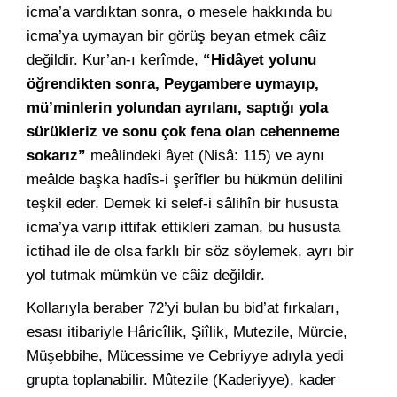
icma’a vardıktan sonra, o mesele hakkında bu
icma’ya uymayan bir görüş beyan etmek câiz
değildir. Kur’an-ı kerîmde,
“Hidâyet yolunu
öğrendikten sonra, Peygambere uymayıp,
mü’minlerin yolundan ayrılanı, saptığı yola
sürükleriz ve sonu çok fena olan cehenneme
sokarız”
meâlindeki âyet (Nisâ: 115) ve aynı
meâlde başka hadîs-i şerîfler bu hükmün delilini
teşkil eder. Demek ki selef-i sâlihîn bir hususta
icma’ya varıp ittifak ettikleri zaman, bu hususta
ictihad ile de olsa farklı bir söz söylemek, ayrı bir
yol tutmak mümkün ve câiz değildir.
Kollarıyla beraber 72’yi bulan bu bid’at fırkaları,
esası itibariyle Hâricîlik, Şiîlik, Mutezile, Mürcie,
Müşebbihe, Mücessime ve Cebriyye adıyla yedi
grupta toplanabilir. Mûtezile (Kaderiyye), kader