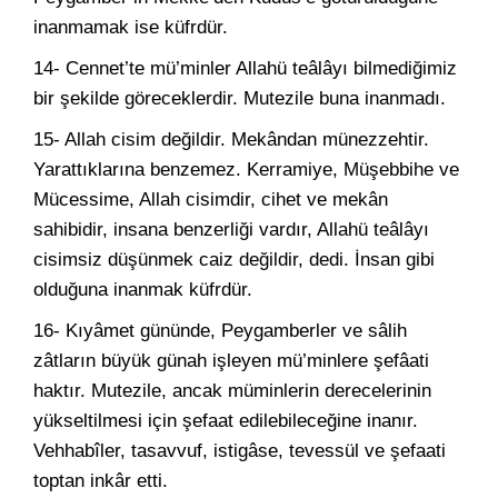
inanmamak ise küfrdür.
14- Cennet’te mü’minler Allahü teâlâyı bilmediğimiz
bir şekilde göreceklerdir. Mutezile buna inanmadı.
15- Allah cisim değildir. Mekândan münezzehtir.
Yarattıklarına benzemez. Kerramiye, Müşebbihe ve
Mücessime, Allah cisimdir, cihet ve mekân
sahibidir, insana benzerliği vardır, Allahü teâlâyı
cisimsiz düşünmek caiz değildir, dedi. İnsan gibi
olduğuna inanmak küfrdür.
16- Kıyâmet gününde, Peygamberler ve sâlih
zâtların büyük günah işleyen mü’minlere şefâati
haktır. Mutezile, ancak müminlerin derecelerinin
yükseltilmesi için şefaat edilebileceğine inanır.
Vehhabîler, tasavvuf, istigâse, tevessül ve şefaati
toptan inkâr etti.