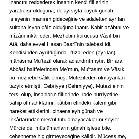
inancını reddederek insanın kendi fiillerinin
yaratıcısı olduğuna; dolayısıyla büyük günah
işleyenin imanının gideceğine ve adaletten ayrılan
sultana isyan câiz olduğuna inanır. Kabir azâbını ve
mîzânı inkâr eder. Mezhebin kurucusu Vâsıl bin
Atâ, daha evvel Hasan Basrî’nin talebesi idi.
Kendisinden ayrıldığında, i’tizal eden (ayrılan)
mânâsına Mu’tezil olarak adlandırılmıştır. Bir ara
Abbâsî halîfelerinden Me’mun, Mu’tasım ve Vâsık
bu mezhebe sâlik olmuş; Mutezileden olmayanları
tazyik etmişti. Cebriyye (Cehmiyye), Mutezile’nin
tersi olup, insanların fiillerinde irade hürriyetine
sahip olmadıklarını, kâtibin elindeki kalem gibi
hareket ettiklerini, binaenaleyh günah ve
inkârlarından mes’ul tutulamayacaklarını söyler.
Mürcie de, müslümanların günah işlese bile,
cehenneme hiç girmeyeceğine kâildir. Mücessime,