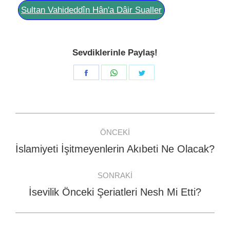
Sultan Vahideddîn Hân'a Dâir Sualler
Sevdiklerinle Paylaş!
Share
Share
Share
on
on
on
Facebook
WhatsApp
Twitter
Post
ÖNCEKI
navigation
İslamiyeti İşitmeyenlerin Akıbeti Ne Olacak?
Previous
post:
SONRAKI
İsevilik Önceki Şeriatleri Nesh Mi Etti?
Next
post: