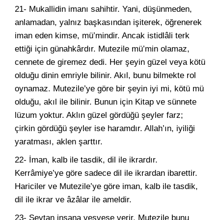
21- Mukallidin imanı sahihtir. Yani, düşünmeden,
anlamadan, yalnız başkasından işiterek, öğrenerek
iman eden kimse, mü’mindir. Ancak istidlâli terk
ettiği için günahkârdır. Mutezile mü’min olamaz,
cennete de giremez dedi. Her şeyin güzel veya kötü
olduğu dinin emriyle bilinir. Akıl, bunu bilmekte rol
oynamaz. Mutezile’ye göre bir şeyin iyi mi, kötü mü
olduğu, akıl ile bilinir. Bunun için Kitap ve sünnete
lüzum yoktur. Aklın güzel gördüğü şeyler farz;
çirkin gördüğü şeyler ise haramdır. Allah’ın, iyiliği
yaratması, aklen şarttır.
22- İman, kalb ile tasdik, dil ile ikrardır.
Kerrâmiye’ye göre sadece dil ile ikrardan ibarettir.
Hariciler ve Mutezile’ye göre iman, kalb ile tasdik,
dil ile ikrar ve âzâlar ile ameldir.
23- Şeytan insana vesvese verir. Mutezile bunu