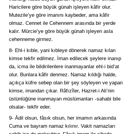
Haricilere göre büyük günah işleyen kâfir olur.
Mutezile’ye göre imanını kaybeder, ama kâfir
olmaz. Cennet ile Cehennem arasında bir yerde
kalır. Mürcie’ye göre büyük günah işleyen asla
cehenneme girmez.
8- Ehl-i kıble, yani kıbleye dönerek namaz kılan
kimse tekfir edilmez. İman edilecek şeylere inanıp
da, icma ile bildirilenlere inanmayanlar ehl-i bid’at
olur. Bunlara kâfir denmez. Namaz kıldığı halde,
açıkça küfre sebep olan bir şey söyleyen ve yapan
kimse, imandan çıkar. Râfızîler, Hazret-i Ali’nin
üstünlüğüne inanmayan müslümanları -sahabi bile
olsalar- tekfir eder.
9- Âdil olsun, fâsık olsun, her imamın arkasında
Cuma ve bayram namaz kılınır. Vakit namazları