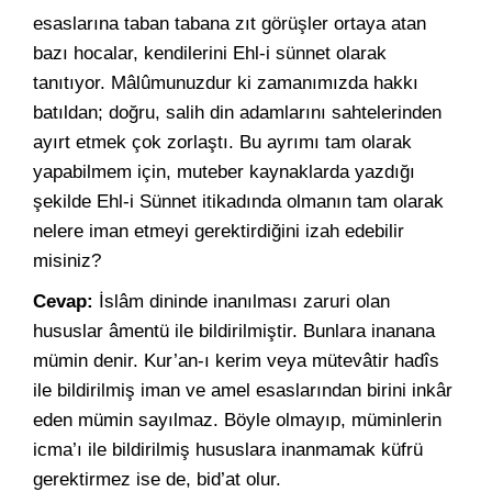
esaslarına taban tabana zıt görüşler ortaya atan
bazı hocalar, kendilerini Ehl-i sünnet olarak
tanıtıyor. Mâlûmunuzdur ki zamanımızda hakkı
batıldan; doğru, salih din adamlarını sahtelerinden
ayırt etmek çok zorlaştı. Bu ayrımı tam olarak
yapabilmem için, muteber kaynaklarda yazdığı
şekilde Ehl-i Sünnet itikadında olmanın tam olarak
nelere iman etmeyi gerektirdiğini izah edebilir
misiniz?
Cevap:
İslâm dininde inanılması zaruri olan
hususlar âmentü ile bildirilmiştir. Bunlara inanana
mümin denir. Kur’an-ı kerim veya mütevâtir hadîs
ile bildirilmiş iman ve amel esaslarından birini inkâr
eden mümin sayılmaz. Böyle olmayıp, müminlerin
icma’ı ile bildirilmiş hususlara inanmamak küfrü
gerektirmez ise de, bid’at olur.