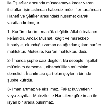
ile Eş’arîler arasında müsademeye kadar varan
ihtilaflar, işin aslından habersiz müellifler tarafından
Hanefî ve Şâfiîler arasındaki husumet olarak
vasıflandırılmıştır.
1- Kur’ân-ı kerîm, mahlûk değildir. Allahü tealanın
kelâmıdır. Ancak Mushaf, kâğıt ve mürekkep
itibariyle, okunduğu zaman da ağızdan çıkan harfler
mahlûktur. Mutezile, Kur’an mahlûktur, dedi.
2- İmanda şüphe caiz değildir. Bu sebeple inşallah
mü’minim dememeli, elhamdülillah mü’minim
demelidir. İnanılması şart olan şeylerin birinde
şüphe küfrdür.
3- İman artmaz ve eksilmez. Fakat kuvvetlenir
veya zayıflar. Mutezile ile Haricilere göre iman ile
isyan bir arada bulunmaz.