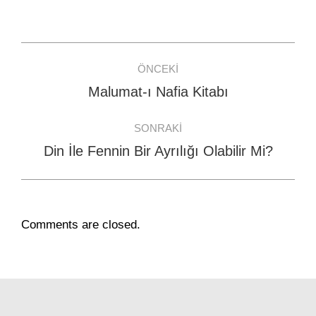
on
on
on
Facebook
WhatsApp
Twitter
Post
ÖNCEKI
navigation
Malumat-ı Nafia Kitabı
Previous
post:
SONRAKI
Din İle Fennin Bir Ayrılığı Olabilir Mi?
Next
post:
Comments are closed.