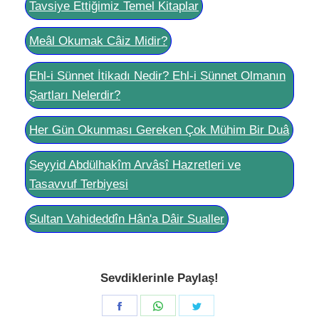
Tavsiye Ettiğimiz Temel Kitaplar
Meâl Okumak Câiz Midir?
Ehl-i Sünnet İtikadı Nedir? Ehl-i Sünnet Olmanın
Şartları Nelerdir?
Her Gün Okunması Gereken Çok Mühim Bir Duâ
Seyyid Abdülhakîm Arvâsî Hazretleri ve
Tasavvuf Terbiyesi
Sultan Vahideddîn Hân'a Dâir Sualler
Sevdiklerinle Paylaş!
Share
Share
Share