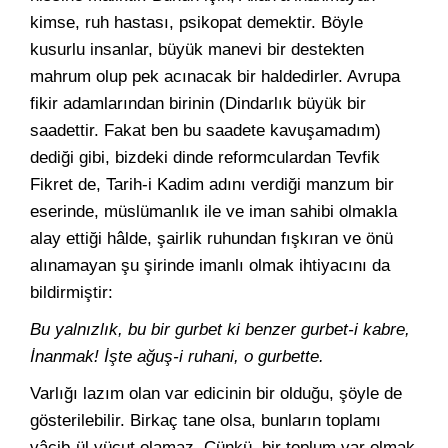
kimse, ruh hastası, psikopat demektir. Böyle
kusurlu insanlar, büyük manevi bir destekten
mahrum olup pek acınacak bir haldedirler. Avrupa
fikir adamlarından birinin (Dindarlık büyük bir
saadettir. Fakat ben bu saadete kavuşamadım)
dediği gibi, bizdeki dinde reformculardan Tevfik
Fikret de, Tarih-i Kadim adını verdiği manzum bir
eserinde, müslümanlık ile ve iman sahibi olmakla
alay ettiği hâlde, şairlik ruhundan fışkıran ve önü
alınamayan şu şirinde imanlı olmak ihtiyacını da
bildirmiştir:
Bu yalnızlık, bu bir gurbet ki benzer gurbet-i kabre,
İnanmak! İşte ağuş-i ruhani, o gurbette.
Varlığı lazım olan var edicinin bir olduğu, şöyle de
gösterilebilir. Birkaç tane olsa, bunların toplamı
vâcib-ül vücut olamaz. Çünkü, bir toplum var olmak