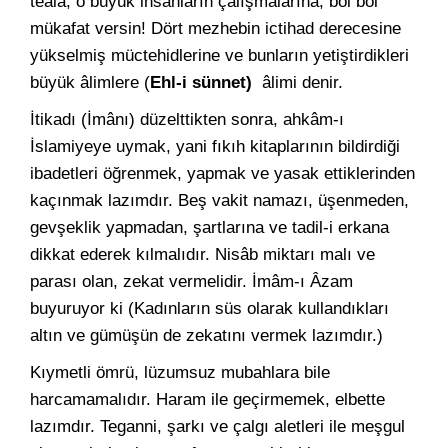
teâlâ, o büyük insanların çalışmalarına, bol bol
mükafat versin! Dört mezhebin ictihad derecesine
yükselmiş müctehidlerine ve bunların yetiştirdikleri
büyük âlimlere (
Ehl-i sünnet)
âlimi denir.
İtikadı (İmânı) düzelttikten sonra, ahkâm-ı
İslamiyeye uymak, yani fıkıh kitaplarının bildirdiği
ibadetleri öğrenmek, yapmak ve yasak ettiklerinden
kaçınmak lazımdır. Beş vakit namazı, üşenmeden,
gevşeklik yapmadan, şartlarına ve tadil-i erkana
dikkat ederek kılmalıdır. Nisâb miktarı malı ve
parası olan, zekat vermelidir. İmâm-ı Âzam
buyuruyor ki (Kadınların süs olarak kullandıkları
altın ve gümüşün de zekatını vermek lazımdır.)
Kıymetli ömrü, lüzumsuz mubahlara bile
harcamamalıdır. Haram ile geçirmemek, elbette
lazımdır. Teganni, şarkı ve çalgı aletleri ile meşgul