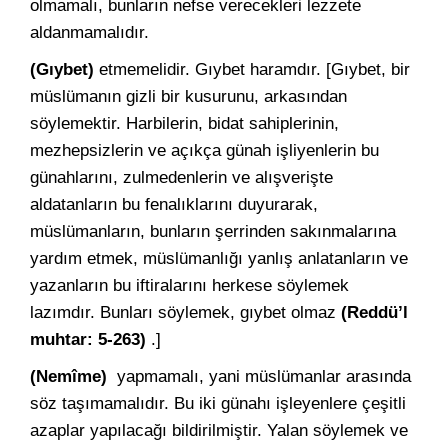
olmamalı, bunların nefse verecekleri lezzete
aldanmamalıdır.
(Gıybet)
etmemelidir. Gıybet haramdır. [Gıybet, bir
müslümanın gizli bir kusurunu, arkasından
söylemektir. Harbilerin, bidat sahiplerinin,
mezhepsizlerin ve açıkça günah işliyenlerin bu
günahlarını, zulmedenlerin ve alışverişte
aldatanların bu fenalıklarını duyurarak,
müslümanların, bunların şerrinden sakınmalarına
yardım etmek, müslümanlığı yanlış anlatanların ve
yazanların bu iftiralarını herkese söylemek
lazımdır. Bunları söylemek, gıybet olmaz
(Reddü’l
muhtar: 5-263)
.]
(Nemîme)
yapmamalı, yani müslümanlar arasında
söz taşımamalıdır. Bu iki günahı işleyenlere çeşitli
azaplar yapılacağı bildirilmiştir. Yalan söylemek ve