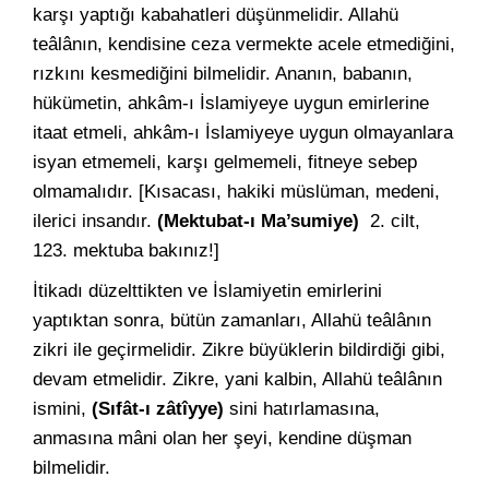
karşı yaptığı kabahatleri düşünmelidir. Allahü
teâlânın, kendisine ceza vermekte acele etmediğini,
rızkını kesmediğini bilmelidir. Ananın, babanın,
hükümetin, ahkâm-ı İslamiyeye uygun emirlerine
itaat etmeli, ahkâm-ı İslamiyeye uygun olmayanlara
isyan etmemeli, karşı gelmemeli, fitneye sebep
olmamalıdır. [Kısacası, hakiki müslüman, medeni,
ilerici insandır.
(Mektubat-ı Ma’sumiye)
2. cilt,
123. mektuba bakınız!]
İtikadı düzelttikten ve İslamiyetin emirlerini
yaptıktan sonra, bütün zamanları, Allahü teâlânın
zikri ile geçirmelidir. Zikre büyüklerin bildirdiği gibi,
devam etmelidir. Zikre, yani kalbin, Allahü teâlânın
ismini,
(Sıfât-ı zâtîyye)
sini hatırlamasına,
anmasına mâni olan her şeyi, kendine düşman
bilmelidir.