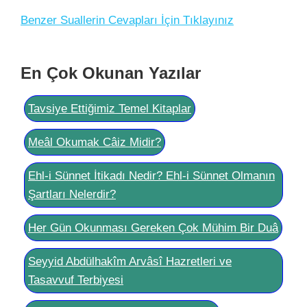
Benzer Suallerin Cevapları İçin Tıklayınız
En Çok Okunan Yazılar
Tavsiye Ettiğimiz Temel Kitaplar
Meâl Okumak Câiz Midir?
Ehl-i Sünnet İtikadı Nedir? Ehl-i Sünnet Olmanın
Şartları Nelerdir?
Her Gün Okunması Gereken Çok Mühim Bir Duâ
Seyyid Abdülhakîm Arvâsî Hazretleri ve
Tasavvuf Terbiyesi