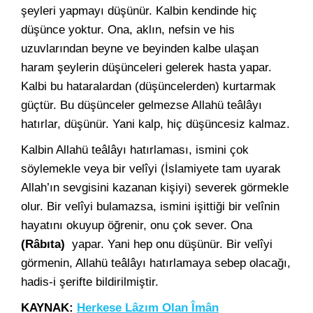
şeyleri yapmayı düşünür. Kalbin kendinde hiç
düşünce yoktur. Ona, aklın, nefsin ve his
uzuvlarından beyne ve beyinden kalbe ulaşan
haram şeylerin düşünceleri gelerek hasta yapar.
Kalbi bu hataralardan (düşüncelerden) kurtarmak
güçtür. Bu düşünceler gelmezse Allahü teâlâyı
hatırlar, düşünür. Yani kalp, hiç düşüncesiz kalmaz.
Kalbin Allahü teâlâyı hatırlaması, ismini çok
söylemekle veya bir velîyi (İslamiyete tam uyarak
Allah’ın sevgisini kazanan kişiyi) severek görmekle
olur. Bir velîyi bulamazsa, ismini işittiği bir velînin
hayatını okuyup öğrenir, onu çok sever. Ona
(Râbıta)
yapar. Yani hep onu düşünür. Bir velîyi
görmenin, Allahü teâlâyı hatırlamaya sebep olacağı,
hadis-i şerifte bildirilmiştir.
KAYNAK:
Herkese Lâzım Olan Îmân