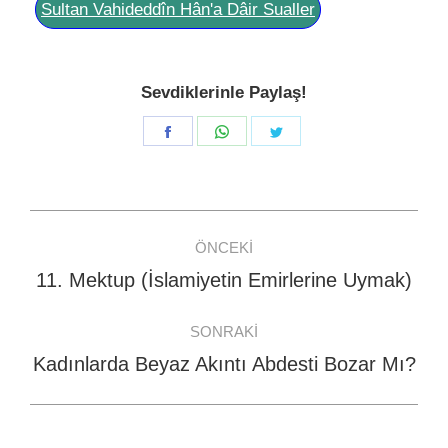
Sultan Vahideddîn Hân'a Dâir Sualler
Sevdiklerinle Paylaş!
Share
Share
Share
on
on
on
Facebook
WhatsApp
Twitter
Post
ÖNCEKI
navigation
11. Mektup (İslamiyetin Emirlerine Uymak)
Previous
post:
SONRAKI
Kadınlarda Beyaz Akıntı Abdesti Bozar Mı?
Next
post: