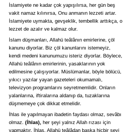
İslamiyete ne kadar çok yapışılırsa, her gün beş
vakit namaz kılınırsa, Onu anmanın lezzeti artar.
İslamiyete uymakta, gevşeklik, tembellik arttıkça, o
lezzet de azalır ve kalmaz olur.
İslam düşmanları, Allahü teâlânın emirlerine, çöl
kanunu diyorlar. Biz çöl kanunlarını istemeyiz,
kendi medeni kanunumuzu isteriz diyorlar. Böylece,
Allahü teâlânın emirlerinin, yasaklarının yok
edilmesine çalışıyorlar. Müslümanlar, böyle bölücü,
yıkıcı yazılar yayan gazeteleri okumamalı,
televizyon programlarını seyretmemlidir. Onların
yalanlarına, iftiralarına aldanıp da, tuzaklarına
düşmemeye çok dikkat etmelidir.
İhlas ile yapılmayan ibadetin faydası olmaz, sevâbı
olmaz.
(İhlas),
her şeyi yalnız Allah rızası için
yapmaktır. İhlas, Allahü teâlâdan başka hiçbir şeyi