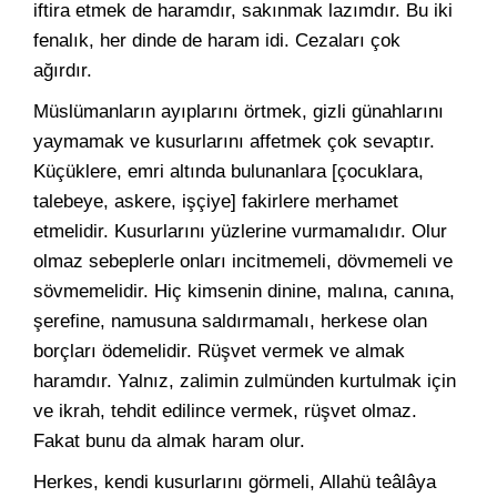
iftira etmek de haramdır, sakınmak lazımdır. Bu iki
fenalık, her dinde de haram idi. Cezaları çok
ağırdır.
Müslümanların ayıplarını örtmek, gizli günahlarını
yaymamak ve kusurlarını affetmek çok sevaptır.
Küçüklere, emri altında bulunanlara [çocuklara,
talebeye, askere, işçiye] fakirlere merhamet
etmelidir. Kusurlarını yüzlerine vurmamalıdır. Olur
olmaz sebeplerle onları incitmemeli, dövmemeli ve
sövmemelidir. Hiç kimsenin dinine, malına, canına,
şerefine, namusuna saldırmamalı, herkese olan
borçları ödemelidir. Rüşvet vermek ve almak
haramdır. Yalnız, zalimin zulmünden kurtulmak için
ve ikrah, tehdit edilince vermek, rüşvet olmaz.
Fakat bunu da almak haram olur.
Herkes, kendi kusurlarını görmeli, Allahü teâlâya