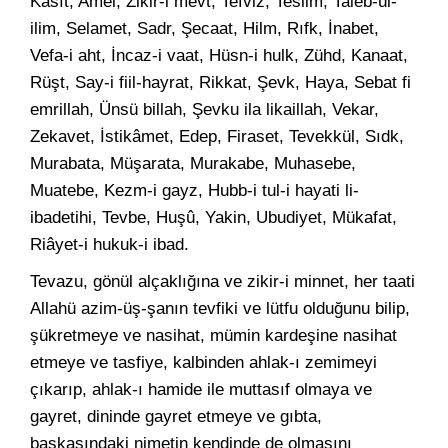
Kasıt, Amel, Zikir-i mevt, Tefviz, Teslim, Taleb-ül-
ilim, Selamet, Sadr, Şecaat, Hilm, Rıfk, İnabet,
Vefa-i aht, İncaz-i vaat, Hüsn-i hulk, Zühd, Kanaat,
Rüşt, Say-i fiil-hayrat, Rikkat, Şevk, Haya, Sebat fi
emrillah, Ünsü billah, Şevku ila likaillah, Vekar,
Zekavet, İstikâmet, Edep, Firaset, Tevekkül, Sıdk,
Murabata, Müşarata, Murakabe, Muhasebe,
Muatebe, Kezm-i gayz, Hubb-i tul-i hayati li-
ibadetihi, Tevbe, Huşû, Yakin, Ubudiyet, Mükafat,
Riâyet-i hukuk-i ibad.
Tevazu, gönül alçaklığına ve zikir-i minnet, her taati
Allahü azim-üş-şanın tevfiki ve lütfu olduğunu bilip,
şükretmeye ve nasihat, mümin kardeşine nasihat
etmeye ve tasfiye, kalbinden ahlak-ı zemimeyi
çıkarıp, ahlak-ı hamide ile muttasıf olmaya ve
gayret, dininde gayret etmeye ve gıbta,
başkasındaki nimetin kendinde de olmasını