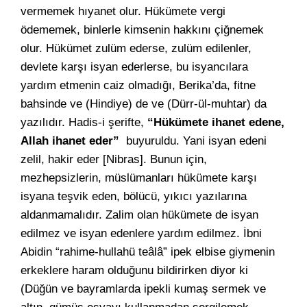
vermemek hıyanet olur. Hükümete vergi
ödememek, binlerle kimsenin hakkını çiğnemek
olur. Hükümet zulüm ederse, zulüm edilenler,
devlete karşı isyan ederlerse, bu isyancılara
yardım etmenin caiz olmadığı, Berika’da, fitne
bahsinde ve (Hindiye) de ve (Dürr-ül-muhtar) da
yazılıdır. Hadis-i şerifte,
“Hükümete ihanet edene,
Allah ihanet eder”
buyuruldu. Yani isyan edeni
zelil, hakir eder [Nibras]. Bunun için,
mezhepsizlerin, müslümanları hükümete karşı
isyana teşvik eden, bölücü, yıkıcı yazılarına
aldanmamalıdır. Zalim olan hükümete de isyan
edilmez ve isyan edenlere yardım edilmez. İbni
Abidin “rahime-hullahü teâlâ” ipek elbise giymenin
erkeklere haram olduğunu bildirirken diyor ki
(Düğün ve bayramlarda ipekli kumaş sermek ve