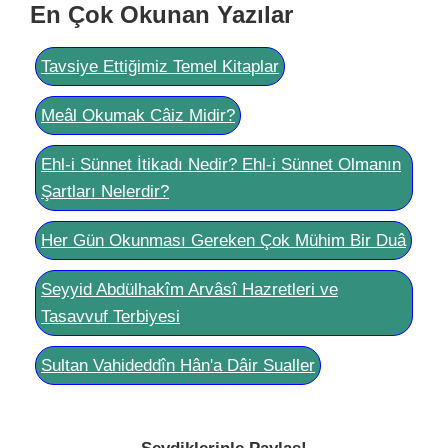
En Çok Okunan Yazılar
Tavsiye Ettiğimiz Temel Kitaplar
Meâl Okumak Câiz Midir?
Ehl-i Sünnet İtikadı Nedir? Ehl-i Sünnet Olmanın
Şartları Nelerdir?
Her Gün Okunması Gereken Çok Mühim Bir Duâ
Seyyid Abdülhakîm Arvâsî Hazretleri ve
Tasavvuf Terbiyesi
Sultan Vahideddîn Hân'a Dâir Sualler