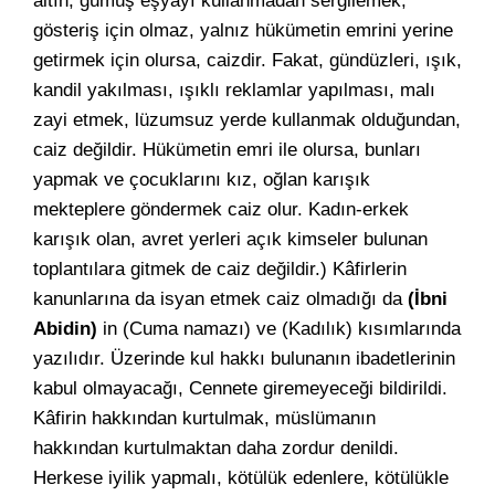
altın, gümüş eşyayı kullanmadan sergilemek,
gösteriş için olmaz, yalnız hükümetin emrini yerine
getirmek için olursa, caizdir. Fakat, gündüzleri, ışık,
kandil yakılması, ışıklı reklamlar yapılması, malı
zayi etmek, lüzumsuz yerde kullanmak olduğundan,
caiz değildir. Hükümetin emri ile olursa, bunları
yapmak ve çocuklarını kız, oğlan karışık
mekteplere göndermek caiz olur. Kadın-erkek
karışık olan, avret yerleri açık kimseler bulunan
toplantılara gitmek de caiz değildir.) Kâfirlerin
kanunlarına da isyan etmek caiz olmadığı da
(İbni
Abidin)
in (Cuma namazı) ve (Kadılık) kısımlarında
yazılıdır. Üzerinde kul hakkı bulunanın ibadetlerinin
kabul olmayacağı, Cennete giremeyeceği bildirildi.
Kâfirin hakkından kurtulmak, müslümanın
hakkından kurtulmaktan daha zordur denildi.
Herkese iyilik yapmalı, kötülük edenlere, kötülükle