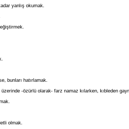
kadar yanlış okumak.
.
değiştirmek.
k.
se, bunları hatırlamak.
üzerinde -özürlü olarak- farz namaz kılarken, kıbleden gayr
pmak.
tli olmak.