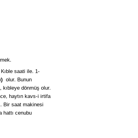
emek.
Kıble saati ile. 1-
ı)
olur. Bunun
, kıbleye dönmüş olur.
e, haytın kavs-i irtifa
). Bir saat makinesi
a hattı cenubu