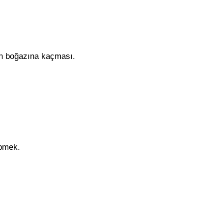
in boğazına kaçması.
epmek.