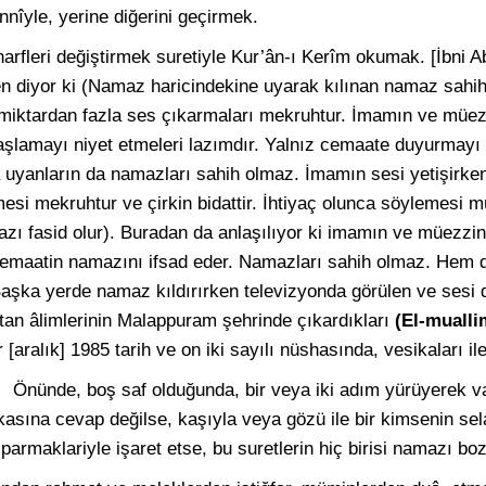
nîyle, yerine diğerini geçirmek.
rfleri değiştirmek suretiyle Kur’ân-ı Kerîm okumak. [İbni A
en diyor ki (Namaz haricindekine uyarak kılınan namaz sah
iktardan fazla ses çıkarmaları mekruhtur. İmamın ve müe
başlamayı niyet etmeleri lazımdır. Yalnız cemaate duyurmayı 
 uyanların da namazları sahih olmaz. İmamın sesi yetişirke
mesi mekruhtur ve çirkin bidattir. İhtiyaç olunca söylemesi m
zı fasid olur). Buradan da anlaşılıyor ki imamın ve müezzi
cemaatin namazını ifsad eder. Namazları sahih olmaz. Hem de,
aşka yerde namaz kıldırırken televizyonda görülen ve sesi d
tan âlimlerinin Malappuram şehrinde çıkardıkları
(El-muall
ralık] 1985 tarih ve on iki sayılı nüshasında, vesikaları ile 
r:
Önünde, boş saf olduğunda, bir veya iki adım yürüyerek v
asına cevap değilse, kaşıyla veya gözü ile bir kimsenin selam
parmaklariyle işaret etse, bu suretlerin hiç birisi namazı b