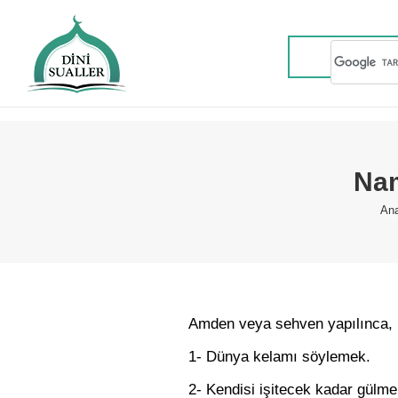
Nam
Yo
An
Amden veya sehven yapılınca, 
1- Dünya kelamı söylemek.
2- Kendisi işitecek kadar gülme