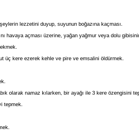
 şeylerin lezzetini duyup, suyunun boğazına kaçması.
ını havaya açması üzerine, yağan yağmur veya dolu gibisin
çekmek.
ut üç kere ezerek kehle ve pire ve emsalini öldürmek.
ek.
bık olarak namaz kılarken, bir ayağı ile 3 kere özengisini t
iyi tepmek.
mek.