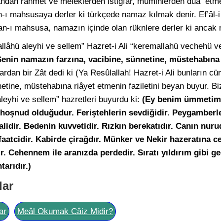
andan rahmet ve meleklerden istiğfar, müminlerden duâ etmey
n-ı mahsusaya derler ki türkçede namaz kılmak denir. Ef’âl
erkan-ı mahsusa, namazın içinde olan rüknlere derler ki anc
lallâhü aleyhi ve sellem” Hazret-i Ali “keremallahü vechehü v
 Senin namazın farzına, vacibine, sünnetine, müstehabına
dan bir Zât dedi ki (Ya Resûlallah! Hazret-i Ali bunların cüml
etine, müstehabına riâyet etmenin faziletini beyan buyur. Bi
aleyhi ve sellem” hazretleri buyurdu ki:
(Ey benim ümmetim
hoşnud olduğudur. Feriştehlerin sevdiğidir. Peygamberle
alidir. Bedenin kuvvetidir. Rızkın berekatıdır. Canın nur
aatcidir. Kabirde çirağdır. Münker ve Nekir hazeratına c
 Cehennem ile aranızda perdedir. Sıratı yıldırım gibi geç
tarıdır.)
lar
ar
Meâl Okumak Câiz Midir?