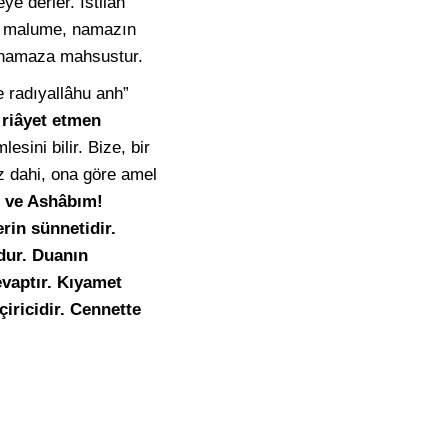
e derler. Istilah
-i malume, namazın
ak namaza mahsustur.
e radıyallâhu anh”
 riâyet etmen
esini bilir. Bize, bir
z dahi, ona göre amel
 ve Ashâbım!
rin sünnetidir.
udur. Duanın
evaptır. Kıyamet
iricidir. Cennette