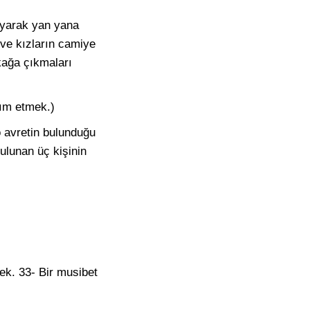
uyarak yan yana
 ve kızların camiye
okağa çıkmaları
dım etmek.)
 o avretin bulunduğu
lunan üç kişinin
ek. 33- Bir musibet