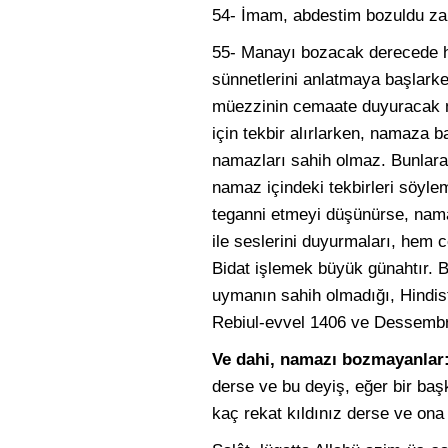
54- İmam, abdestim bozuldu zan
55- Manayı bozacak derecede ha
sünnetlerini anlatmaya başlark
müezzinin cemaate duyuracak m
için tekbir alırlarken, namaza 
namazları sahih olmaz. Bunlara
namaz içindeki tekbirleri söyle
teganni etmeyi düşünürse, nama
ile seslerini duyurmaları, hem 
Bidat işlemek büyük günahtır. B
uymanın sahih olmadığı, Hindis
Rebiul-evvel 1406 ve Dessembr [a
Ve dahi, namazı bozmayanla
derse ve bu deyiş, eğer bir başk
kaç rekat kıldınız derse ve ona 