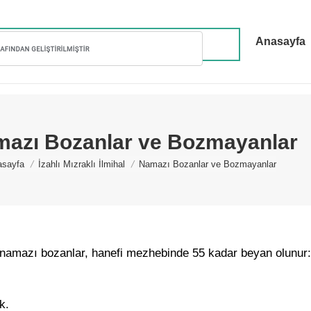
Anasayfa
azı Bozanlar ve Bozmayanlar
u are here:
asayfa
İzahlı Mızraklı İlmihal
Namazı Bozanlar ve Bozmayanlar
namazı bozanlar, hanefi mezhebinde 55 kadar beyan olunur:
k.