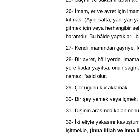
26- İmam, er ve avret için imam
kılmak. (Aynı safta, yani yan y
gitmek için veya herhangibir seb
haramdır. Bu hâlde yaptıkları ib
27- Kendi imamından gayriye, f
28- Bir avret, hâli yerde, imama
yere kadar yayılsa, onun sağın
namazı fasid olur.
29- Çocuğunu kucaklamak.
30- Bir şey yemek veya içmek.
31- Dişinin arasında kalan noh
32- İki eliyle yakasını kavuştu
işitmekle,
(İnna lillah ve inna 