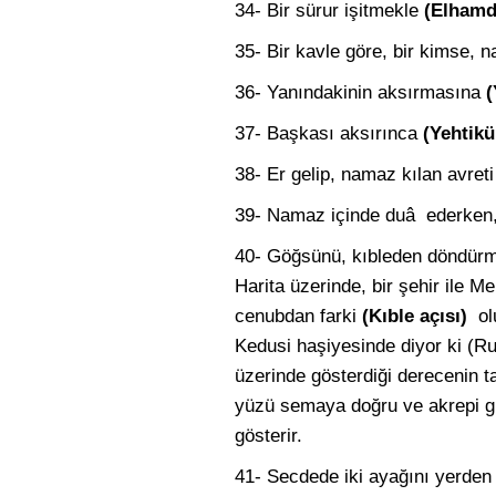
34- Bir sürur işitmekle
(Elhamd
35- Bir kavle göre, bir kimse, 
36- Yanındakinin aksırmasına
(
37- Başkası aksırınca
(Yehtik
38- Er gelip, namaz kılan avret
39- Namaz içinde duâ ederken, 
40- Göğsünü, kıbleden döndürmek. 
Harita üzerinde, bir şehir ile M
cenubdan farki
(Kıble açısı)
ol
Kedusi haşiyesinde diyor ki (Rub
üzerinde gösterdiği derecenin ta
yüzü semaya doğru ve akrepi gü
gösterir.
41- Secdede iki ayağını yerden