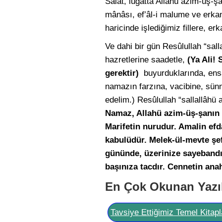
Salât, lügatta Allahü azim-üş-ş
mânâsı, ef’âl-i malume ve erka
haricinde işlediğimiz fillere, 
Ve dahi bir gün Resûlullah “sal
hazretlerine saadetle,
(Ya Ali!
gerektir)
buyurduklarında, ensar
namazın farzına, vacibine, sünn
edelim.) Resûlullah “sallallâhü 
Namaz, Allahü azim-üş-şanın 
Marifetin nurudur. Amalin efd
kabulüdür. Melek-ül-mevte şef
gününde, üzerinize sayebandır.
başınıza tacdır. Cennetin anah
En Çok Okunan Yazı
Tavsiye Ettiğimiz Temel Kitapl