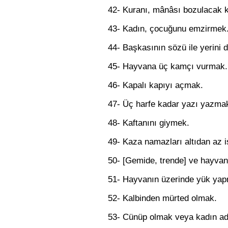
42- Kuranı, mânâsı bozulacak 
43- Kadın, çocuğunu emzirmek
44- Başkasının sözü ile yerini 
45- Hayvana üç kamçı vurmak.
46- Kapalı kapıyı açmak.
47- Üç harfe kadar yazı yazma
48- Kaftanını giymek.
49- Kaza namazları altıdan az i
50- [Gemide, trende] ve hayvan 
51- Hayvanın üzerinde yük ya
52- Kalbinden mürted olmak.
53- Cünüp olmak veya kadın ade