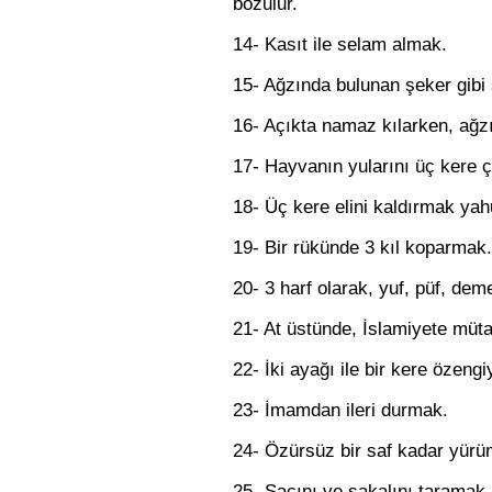
bozulur.
14- Kasıt ile selam almak.
15- Ağzında bulunan şeker gibi
16- Açıkta namaz kılarken, ağz
17- Hayvanın yularını üç kere 
18- Üç kere elini kaldırmak yah
19- Bir rükünde 3 kıl koparmak.
20- 3 harf olarak, yuf, püf, dem
21- At üstünde, İslamiyete müta
22- İki ayağı ile bir kere özeng
23- İmamdan ileri durmak.
24- Özürsüz bir saf kadar yürü
25- Saçını ve sakalını taramak.