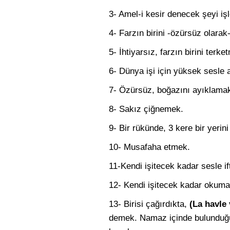
3- Amel-i kesir denecek şeyi iş
4- Farzın birini -özürsüz olarak
5- İhtiyarsız, farzın birini terke
6- Dünya işi için yüksek sesle
7- Özürsüz, boğazını ayıklama
8- Sakız çiğnemek.
9- Bir rükünde, 3 kere bir yerin
10- Musafaha etmek.
11-Kendi işitecek kadar sesle if
12- Kendi işitecek kadar okum
13- Birisi çağırdıkta,
(La havle 
demek. Namaz içinde bulunduğun