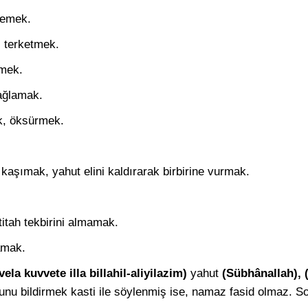
lemek.
- terketmek.
tmek.
 ağlamak.
k, öksürmek.
i kaşımak, yahut elini kaldırarak birbirine vurmak.
titah tekbirini almamak.
amak.
vela kuvvete illa billahil-aliyilazim)
yahut
(Sübhânallah), (
u bildirmek kasti ile söylenmiş ise, namaz fasid olmaz. S