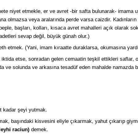
ete niyet etmekle, er ve avret -bir safta bulunarak- imama 
ana olmazsa veya aralarında perde varsa caizdir. Kadınların
eple, başları, kolları, kısaca avret mahalleri açık olarak s
adetleri sevap değil, büyük günah olur.)
eth etmek. (Yani, imam kıraatte duraklarsa, okumasına yar
 iktida etse, sonradan gelen cemaatin teşkil ettikleri saflar,
da ve solunda ve arkasına tesadüf eden mahalde namazda bu
ut kadar şeyi yutmak.
rmak, başındaki kisvesini eliyle çıkarmak, yahut çıkarıp giym
ileyhi raciun)
demek.