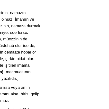
bidin, namazın
ih olmaz. İmamın ve
zzinin, namaza durmak
niyet ederlerse,
n, müezzinin de
üstehab olur ise de,
nin cemaate hoparlör
 çirkin bidat olur.
e işitilen imama
im)
mecmuasının
yazılıdır.]
arırsa veya âmin
ını alsa, birisi gelip,
ozmaz.