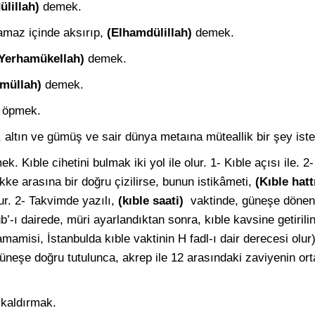
ülillah)
demek.
namaz içinde aksırıp,
(Elhamdülillah)
demek.
Yerhamükellah)
demek.
ümüllah)
demek.
i öpmek.
altın ve gümüş ve sair dünya metaına müteallik bir şey ist
Kıble cihetini bulmak iki yol ile olur. 1- Kıble açısı ile. 2- 
ekke arasına bir doğru çizilirse, bunun istikâmeti,
(Kıble hatt
ur. 2- Takvimde yazılı,
(kıble saati)
vaktinde, güneşe dönen
’-ı dairede, müri ayarlandıktan sonra, kıble kavsine getirilinc
mamisi, İstanbulda kıble vaktinin H fadl-ı dair derecesi olur
neşe doğru tutulunca, akrep ile 12 arasındaki zaviyenin ort
 kaldırmak.