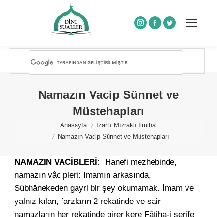
Instagram
Facebook
Twitter
Namazın Vacip Sünnet ve
Müstehapları
You are here:
Anasayfa
İzahlı Mızraklı İlmihal
Namazın Vacip Sünnet ve Müstehapları
NAMAZIN VACİBLERİ:
Hanefi mezhebinde,
namazın vâcipleri: İmamın arkasında,
Sübhânekeden gayri bir şey okumamak. İmam ve
yalnız kılan, farzların 2 rekatinde ve sair
namazların her rekatinde birer kere Fâtiha-i şerife