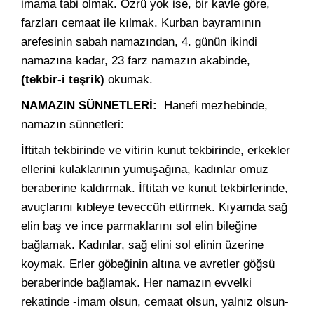
imama tabi olmak. Özrü yok ise, bir kavle göre,
farzları cemaat ile kılmak. Kurban bayramının
arefesinin sabah namazından, 4. günün ikindi
namazına kadar, 23 farz namazın akabinde,
(tekbir-i teşrik)
okumak.
NAMAZIN SÜNNETLERİ:
Hanefi mezhebinde,
namazın sünnetleri:
İftitah tekbirinde ve vitirin kunut tekbirinde, erkekler
ellerini kulaklarının yumuşağına, kadınlar omuz
beraberine kaldırmak. İftitah ve kunut tekbirlerinde,
avuçlarını kıbleye teveccüh ettirmek. Kıyamda sağ
elin baş ve ince parmaklarını sol elin bileğine
bağlamak. Kadınlar, sağ elini sol elinin üzerine
koymak. Erler göbeğinin altına ve avretler göğsü
beraberinde bağlamak. Her namazın evvelki
rekatinde -imam olsun, cemaat olsun, yalnız olsun-