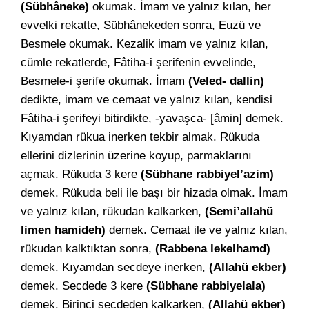
(Sübhâneke)
okumak. İmam ve yalnız kılan, her
evvelki rekatte, Sübhânekeden sonra, Euzü ve
Besmele okumak. Kezalik imam ve yalnız kılan,
cümle rekatlerde, Fâtiha-i şerifenin evvelinde,
Besmele-i şerife okumak. İmam
(Veled- dallin)
dedikte, imam ve cemaat ve yalnız kılan, kendisi
Fâtiha-i şerifeyi bitirdikte, -yavaşca- [âmin] demek.
Kıyamdan rükua inerken tekbir almak. Rükuda
ellerini dizlerinin üzerine koyup, parmaklarını
açmak. Rükuda 3 kere
(Sübhane rabbiyel’azim)
demek. Rükuda beli ile başı bir hizada olmak. İmam
ve yalnız kılan, rükudan kalkarken,
(Semi’allahü
limen hamideh)
demek. Cemaat ile ve yalnız kılan,
rükudan kalktıktan sonra,
(Rabbena lekelhamd)
demek. Kıyamdan secdeye inerken,
(Allahü ekber)
demek. Secdede 3 kere
(Sübhane rabbiyelala)
demek. Birinci secdeden kalkarken,
(Allahü ekber)