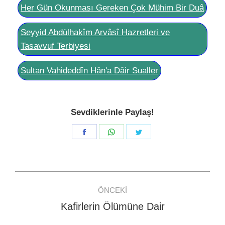
Her Gün Okunması Gereken Çok Mühim Bir Duâ
Seyyid Abdülhakîm Arvâsî Hazretleri ve
Tasavvuf Terbiyesi
Sultan Vahideddîn Hân'a Dâir Sualler
Sevdiklerinle Paylaş!
Share
Share
Share
on
on
on
Facebook
WhatsApp
Twitter
Post
ÖNCEKI
navigation
Kafirlerin Ölümüne Dair
Previous
post: