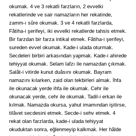
okumak. 4 ve 3 rekatli farzların, 2 evvelki
rekatlerinde ve sair namazların her rekatinde,
zamm-ı sûre okumak. 3 ve 4 rekatli farzlarda,
Fâtiha-i şerifeyi, iki evvelki rekatlerde tahsis etmek.
Bir farzdan bir farza intikal etmek. Fâtiha-i şerifeyi,
sureden evvel okumak. Kade-i ulada oturmak.
Secdeleri birbiri arkasından yapmak. Kade-i ahirede
tehiyyat okumak. Selam lafzı ile namazdan çıkmak.
Salât-i vitirde kunut duâsını okumak. Bayram
namazını kılarken, zaid olan tekbirleri almak. İhfa
ile okunacak yerde ihfa ile okumak. Cehr ile
okunacak yerde, cehr ile okumak. Tadil-i erkan ile
kılmak. Namazda okursa, yahut imamından işitirse,
tilâvet secdesini etmek. Secde-i sehv etmek. 4
rekat olan farzlarda, kade-i ulada tehiyyat
okuduktan sonra, eğlenmeyip kalkmak. Her hâlde