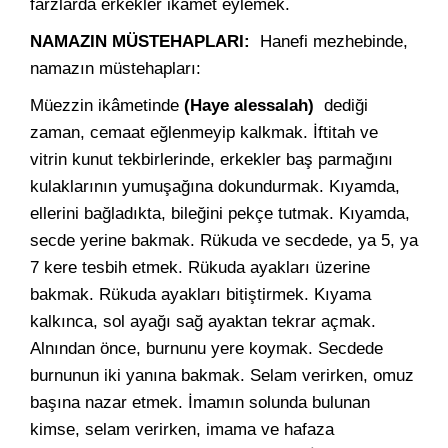
farzlarda erkekler ikâmet eylemek.
NAMAZIN MÜSTEHAPLARI:
Hanefi mezhebinde,
namazın müstehapları:
Müezzin ikâmetinde
(Haye alessalah)
dediği
zaman, cemaat eğlenmeyip kalkmak. İftitah ve
vitrin kunut tekbirlerinde, erkekler baş parmağını
kulaklarının yumuşağına dokundurmak. Kıyamda,
ellerini bağladıkta, bileğini pekçe tutmak. Kıyamda,
secde yerine bakmak. Rükuda ve secdede, ya 5, ya
7 kere tesbih etmek. Rükuda ayakları üzerine
bakmak. Rükuda ayakları bitiştirmek. Kıyama
kalkınca, sol ayağı sağ ayaktan tekrar açmak.
Alnından önce, burnunu yere koymak. Secdede
burnunun iki yanına bakmak. Selam verirken, omuz
başına nazar etmek. İmamın solunda bulunan
kimse, selam verirken, imama ve hafaza