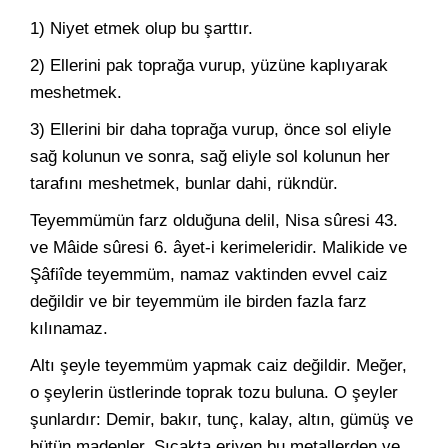
1) Niyet etmek olup bu şarttır.
2) Ellerini pak toprağa vurup, yüzüne kaplıyarak
meshetmek.
3) Ellerini bir daha toprağa vurup, önce sol eliyle
sağ kolunun ve sonra, sağ eliyle sol kolunun her
tarafını meshetmek, bunlar dahi, rükndür.
Teyemmümün farz olduğuna delil, Nisa sûresi 43.
ve Mâide sûresi 6. âyet-i kerimeleridir. Malikide ve
Şâfiîde teyemmüm, namaz vaktinden evvel caiz
değildir ve bir teyemmüm ile birden fazla farz
kılınamaz.
Altı şeyle teyemmüm yapmak caiz değildir. Meğer,
o şeylerin üstlerinde toprak tozu buluna. O şeyler
şunlardır: Demir, bakır, tunç, kalay, altın, gümüş ve
bütün madenler. Sıcakta eriyen bu metallerden ve