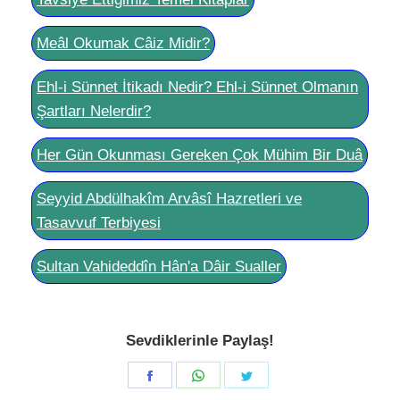
Meâl Okumak Câiz Midir?
Ehl-i Sünnet İtikadı Nedir? Ehl-i Sünnet Olmanın
Şartları Nelerdir?
Her Gün Okunması Gereken Çok Mühim Bir Duâ
Seyyid Abdülhakîm Arvâsî Hazretleri ve
Tasavvuf Terbiyesi
Sultan Vahideddîn Hân'a Dâir Sualler
Sevdiklerinle Paylaş!
Share
Share
Share