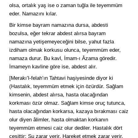
olsa, ortalık yaş ise o zaman tuğla ile teyemmüm
eder. Namazını kılar.
Bir kimse bayram namazına dursa, abdesti
bozulsa, eğer tekrar abdest alırsa bayram
namazına yetişemeyeceğini bilse, yahut fazla
izdiham olmak korkusu olunca, teyemmüm eder,
namaza durur. Bu kavl, İmam-ı Âzama göredir.
İmameyn kavline göre ise, abdest alır.
[Merakı’l-felah’ın Tahtavi haşiyesinde diyor ki
(Hastalık, teyemmüm etmek için özürdür. Sağlam
kimsenin, abdest alırsa, hasta olacağından
korkması özür olmaz. Sağlam kimse oruç tutunca,
hasta olacağından korkarsa, kazaya bırakması caiz
olur diyen âlimler, hasta olmaktan korkanın
teyemmüm etmesi caiz olur dediler. Hastalık dört
çeşittir: Su zarar verir. Hareket etmek zarar verir.