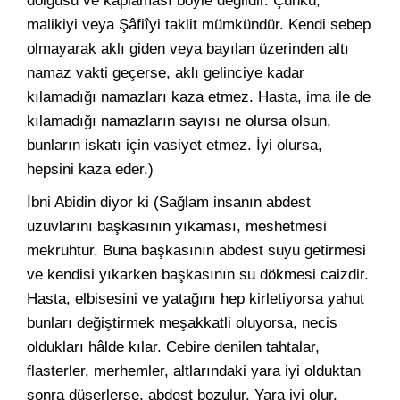
dolgusu ve kaplaması böyle değildir. Çünkü,
malikiyi veya Şâfiîyi taklit mümkündür. Kendi sebep
olmayarak aklı giden veya bayılan üzerinden altı
namaz vakti geçerse, aklı gelinciye kadar
kılamadığı namazları kaza etmez. Hasta, ima ile de
kılamadığı namazların sayısı ne olursa olsun,
bunların iskatı için vasiyet etmez. İyi olursa,
hepsini kaza eder.)
İbni Abidin diyor ki (Sağlam insanın abdest
uzuvlarını başkasının yıkaması, meshetmesi
mekruhtur. Buna başkasının abdest suyu getirmesi
ve kendisi yıkarken başkasının su dökmesi caizdir.
Hasta, elbisesini ve yatağını hep kirletiyorsa yahut
bunları değiştirmek meşakkatli oluyorsa, necis
oldukları hâlde kılar. Cebire denilen tahtalar,
flasterler, merhemler, altlarındaki yara iyi olduktan
sonra düşerlerse, abdest bozulur. Yara iyi olur,