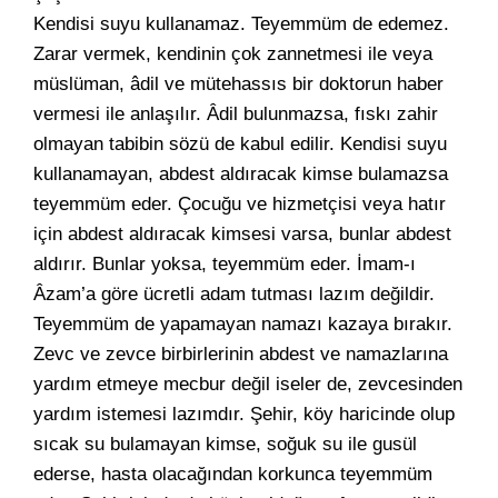
Kendisi suyu kullanamaz. Teyemmüm de edemez.
Zarar vermek, kendinin çok zannetmesi ile veya
müslüman, âdil ve mütehassıs bir doktorun haber
vermesi ile anlaşılır. Âdil bulunmazsa, fıskı zahir
olmayan tabibin sözü de kabul edilir. Kendisi suyu
kullanamayan, abdest aldıracak kimse bulamazsa
teyemmüm eder. Çocuğu ve hizmetçisi veya hatır
için abdest aldıracak kimsesi varsa, bunlar abdest
aldırır. Bunlar yoksa, teyemmüm eder. İmam-ı
Âzam’a göre ücretli adam tutması lazım değildir.
Teyemmüm de yapamayan namazı kazaya bırakır.
Zevc ve zevce birbirlerinin abdest ve namazlarına
yardım etmeye mecbur değil iseler de, zevcesinden
yardım istemesi lazımdır. Şehir, köy haricinde olup
sıcak su bulamayan kimse, soğuk su ile gusül
ederse, hasta olacağından korkunca teyemmüm