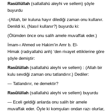
Rasüllüllah
(sallallahü aleyhi ve sellem) şöyle
buyurdu
-(Allah, bir kuluna hayır dilediği zaman onu kullanır.
Denildi ki, (Nasıl kullanır?) buyurdu ki:
(Ölümden önce onu salih amele muvaffak eder.)
İmam-ı Ahmed ve Hakim’in Amr b. El-
Himak (radıyallahü anh) ‘den rivayet ettiklerine göre
şöyle demiştir:
Rasûlüllah
(sallallahü aleyhi ve sellem) : (Allah bir
kulu sevdiği zaman onu tatlandırır.) Dediler:
— Tatlandırır, ne demektir?
Rasûlüllah
(sallallahü aleyhi ve sellem) buyurdu
— Eceli geldiği anlarda onu salih bir amele
muvaffak eder. Öy­le ki komşuları ondan razı olurlar,