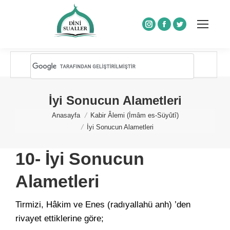
Instagram
Facebook
Twitter
İyi Sonucun Alametleri
You are here:
Anasayfa
Kabir Âlemi (İmâm es-Süyûtî)
İyi Sonucun Alametleri
10- İyi Sonucun
Alametleri
Tirmizi, Hâkim ve Enes (radıyallahü anh) ’den
rivayet ettikleri­ne göre;