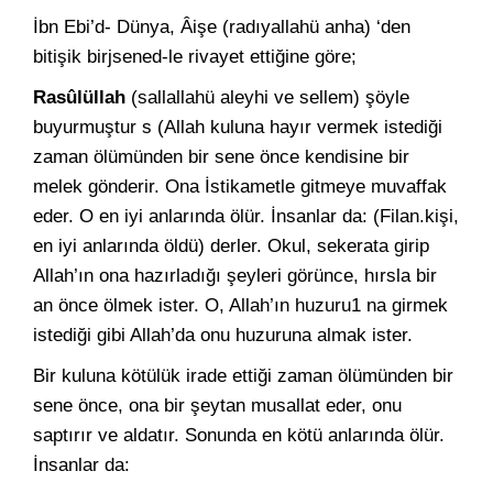
İbn Ebi’d- Dünya, Âişe (radıyallahü anha) ‘den
bitişik birjsened-le rivayet ettiğine göre;
Rasûlüllah
(sallallahü aleyhi ve sellem) şöyle
buyurmuştur s (Allah kuluna hayır vermek istediği
zaman ölümünden bir se­ne önce kendisine bir
melek gönderir. Ona İstikametle gitmeye mu­vaffak
eder. O en iyi anlarında ölür. İnsanlar da: (Filan.kişi,
en iyi anlarında öldü) derler. Okul, sekerata girip
Allah’ın ona hazırladığı şeyleri görünce, hırsla bir
an önce ölmek ister. O, Allah’ın huzuru1 na girmek
istediği gibi Allah’da onu huzuruna almak ister.
Bir kuluna kötülük irade ettiği zaman ölümünden bir
sene önce, ona bir şeytan musallat eder, onu
saptırır ve aldatır. Sonunda en kö­tü anlarında ölür.
İnsanlar da: