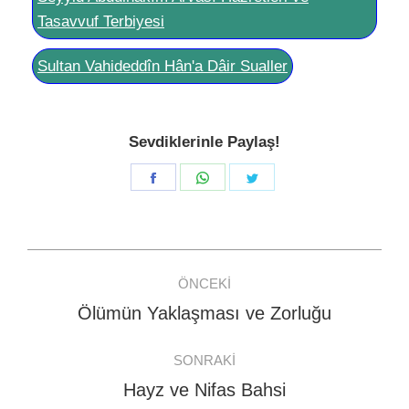
Tasavvuf Terbiyesi
Sultan Vahideddîn Hân'a Dâir Sualler
Sevdiklerinle Paylaş!
Share
Share
Share
on
on
on
Facebook
WhatsApp
Twitter
Post
ÖNCEKI
navigation
Ölümün Yaklaşması ve Zorluğu
Previous
post:
SONRAKI
Hayz ve Nifas Bahsi
Next