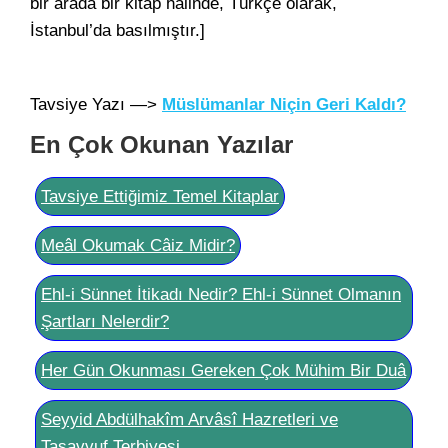
bir arada bir kitâp hâlinde, Türkçe olarak,
İstanbul’da basılmıştır.]
Tavsiye Yazı —>
Müslümanlar Niçin Geri Kaldı?
En Çok Okunan Yazılar
Tavsiye Ettiğimiz Temel Kitaplar
Meâl Okumak Câiz Midir?
Ehl-i Sünnet İtikadı Nedir? Ehl-i Sünnet Olmanın
Şartları Nelerdir?
Her Gün Okunması Gereken Çok Mühim Bir Duâ
Seyyid Abdülhakîm Arvâsî Hazretleri ve
Tasavvuf Terbiyesi