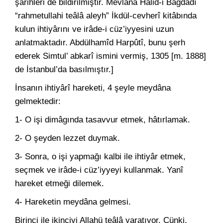
şârihleri de bildirilmiştir. Mevlânâ Hâlid-i Bağdâdî
“rahmetullahi teâlâ aleyh” İkdül-cevherî kitâbında
kulun ihtiyârını ve irâde-i cüz’iyyesini uzun
anlatmaktadır. Abdülhamîd Harpûtî, bunu şerh
ederek Simtul’ abkarî ismini vermiş, 1305 [m. 1888]
de İstanbul’da basılmıştır.]
İnsanın ihtiyârî hareketi, 4 şeyle meydâna
gelmektedir:
1- O işi dimâgında tasavvur etmek, hâtırlamak.
2- O şeyden lezzet duymak.
3- Sonra, o işi yapmağı kalbi ile ihtiyâr etmek,
seçmek ve irâde-i cüz’iyyeyi kullanmak. Yanî
hareket etmeği dilemek.
4- Hareketin meydâna gelmesi.
Birinci ile ikinciyi Allahü teâlâ yaratıyor. Çünki,