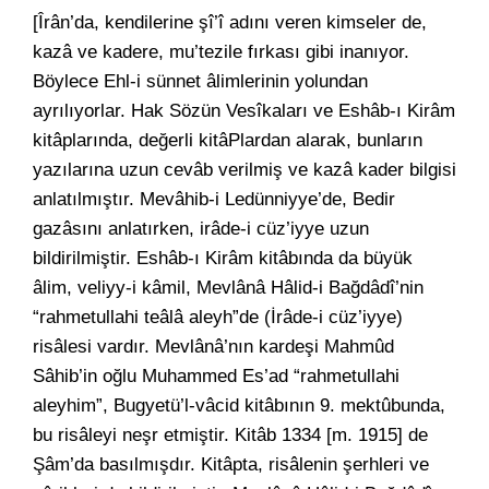
[Îrân’da, kendilerine şî’î adını veren kimseler de,
kazâ ve kadere, mu’tezile fırkası gibi inanıyor.
Böylece Ehl-i sünnet âlimlerinin yolundan
ayrılıyorlar. Hak Sözün Vesîkaları ve Eshâb-ı Kirâm
kitâplarında, değerli kitâPlardan alarak, bunların
yazılarına uzun cevâb verilmiş ve kazâ kader bilgisi
anlatılmıştır. Mevâhib-i Ledünniyye’de, Bedir
gazâsını anlatırken, irâde-i cüz’iyye uzun
bildirilmiştir. Eshâb-ı Kirâm kitâbında da büyük
âlim, veliyy-i kâmil, Mevlânâ Hâlid-i Bağdâdî’nin
“rahmetullahi teâlâ aleyh”de (İrâde-i cüz’iyye)
risâlesi vardır. Mevlânâ’nın kardeşi Mahmûd
Sâhib’in oğlu Muhammed Es’ad “rahmetullahi
aleyhim”, Bugyetü’l-vâcid kitâbının 9. mektûbunda,
bu risâleyi neşr etmiştir. Kitâb 1334 [m. 1915] de
Şâm’da basılmışdır. Kitâpta, risâlenin şerhleri ve