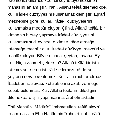
istemenizi dilemedikce, birşey isteyemezsiniz!”
manâsını anlamıştır. Yanî, Allahü teâlâ dilemedikce,
kul, irâde-i cüz’iyyesini kullanamaz demiştir. Eş’arî
mezhebine göre, kullar, irâde-i cüz’iyyelerini
kullanmakta mecbûr oluyor. Çünki, Allahü teâlâ, bir
kimsenin birşey yapmaya irâde-i cüz’iyyesini
kullanmasını dileyince, o kimse irâde etmeğe,
istemeğe mecbûr olur. İrâde-i cüz’iyye, mevcûd ve
mahlûk oluyor. Böyle olunca, şeytân, insana: Ey
kul! Niçin zahmet çekersin? Allahü teâlâ bir işini
istemezse, sen o işi irâde edemezsin! derse,
şeytâna cevâb verilemez. Kul fâil-i muhtâr olmaz.
İbâdetlerine sevâb, kötülüklerine azâb vermeğe
sebeb bulunmaz. Kul, Allahü teâlânın dilediğini
dilemekte, o işin yapılmasına, âlet olmaktadır.
Ebû Mensûr-i Mâtürîdî “rahmetullahi teâlâ aleyh”
imâm-ı a’zam Ebû Hanîfe’nin “rahmetullahi teâlâ