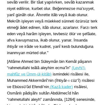
sevâb verilir. Bir tâat yapılırken, sevâb kazanmak
niyet edilirse, kurbet olur. Beğenmezse ma’sıyyet,
yanî günâh olur. Âhırette itâb veyâ ikab olunur.
Mekrûh işleyen veyâ müekked sünneti özürsüz terk
etmeği âdet edinen, itâb olunur, azarlanır. Farzı terk
eden veyâ harâm işleyen, tevbesiz ölür ve şefâate,
afva kavuşmazsa, ikab olunur, yanar. İnsanda
ihtiyâr ve irâde ve kudret, yanî kesb bulunduğuna
inanmıyan mürted olur.”
[Allâme Ahmed bin Süleymân bin Kemâl pâşanın
“rahmetullahi teâlâ aleyhim ecma’în”
(Levhi’l-
mahfûz ve Ümm-ül-kitâb)
ismindeki risâlesi ile,
Muhammed Akkermânî’nin (İhtiyâr-ı cüz’î) risâlesi
ve Ebüssü’ûd Efendi’nin
(Kazâ kader)
risâlesi,
Osmânlı pâdişâhı sultân Abdülmecîd hân
“rahmetullahi aleyh” zamânında, [1264] senesinde,