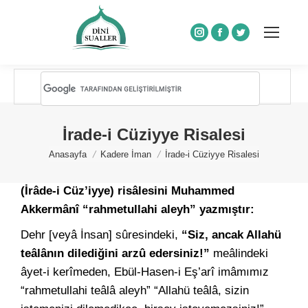
Instagram
Facebook
Twitter
İrade-i Cüziyye Risalesi
You are here:
Anasayfa
Kadere İman
İrade-i Cüziyye Risalesi
(İrâde-i Cüz’iyye) risâlesini Muhammed
Akkermânî “rahmetullahi aleyh” yazmıştır:
Dehr [veyâ İnsan] sûresindeki,
“Siz, ancak Allahü
teâlânın dilediğini arzû edersiniz!”
meâlindeki
âyet-i kerîmeden, Ebül-Hasen-i Eş’arî imâmımız
“rahmetullahi teâlâ aleyh” “Allahü teâlâ, sizin