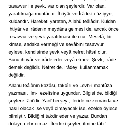
tasavvur ile şevk, var olan şeylerdir. Var olan,
yaratılmağa muhtâctır. İhtiyâr ve İrâde-i cüz’iyye,
kuldandır. Hareketi yaratan, Allahü teâlâdır. Kuldan
ihtiyâr ve irâdenin meydâna gelmesi de, ancak önce
tesavvur ve şevk yaratılması ile olur. Meselâ, bir
kimse, sadaka vermeği ve sevâbını tesavvur
eylese, kendisinde şevk veyâ nefret hâsıl olur.
Bunu ihtiyâr ve irâde eder veyâ etmez. Şevk, irâde
demek değildir. Nefret de, irâdeyi kullanmamak
değildir.
Allahü teâlânın kazâsı, takdîri ve Levh-i mahfûza
yazması, ilm-i ezelîsine uygundur. Bilgisi de, bildiği
şeylere tâbi’dir. Yanî herşeyi, ileride ne zemânda ve
nasıl olacak ise veyâ olmayacak ise, ezelde öylece
bilmiştir. Bildiğini takdîr eder ve yazar. Bundan
dolayı, cebr olmaz. İlerdeki şeyler, ilmine tâbi’