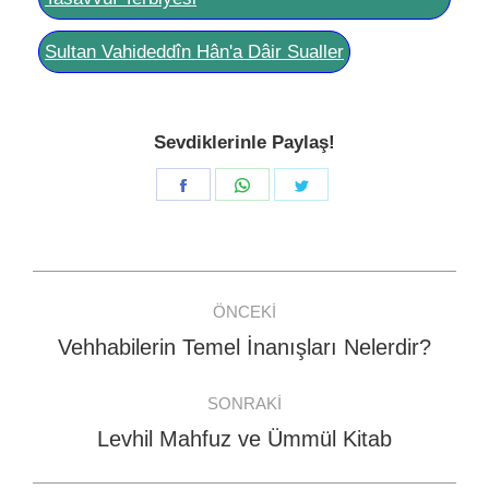
Sultan Vahideddîn Hân'a Dâir Sualler
Sevdiklerinle Paylaş!
Share
Share
Share
on
on
on
Facebook
WhatsApp
Twitter
Post
ÖNCEKI
navigation
Vehhabilerin Temel İnanışları Nelerdir?
Previous
post:
SONRAKI
Levhil Mahfuz ve Ümmül Kitab
Next
post: