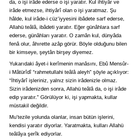
da, o işi irâde ederse o işi yaratır. Kul ihtiyâr ve
irâde etmezse, ihtiyârî olan o işi yaratmaz. Şu
hâlde, kul irâde-i cüz’iyyesini ibâdete sarf ederse,
Allahü teâlâ, ibâdeti yaratır. Eğer günâhlara sarf
ederse, günâhları yaratır. O zamân kul, dünyâda
fenâ olur, âhırette azâp görür. Böyle olduğunu bilen
bir kimseye, şeytân birşey diyemez.
Yukarıdaki âyet-i kerîmenin manâsını, Ebû Mensûr-
i Mâtürîdî “rahmetullahi teâlâ aleyh” şöyle açıklıyor:
“İhtiyârî işleriniz, yalnız sizin irâdenizle olmaz.
Sizin irâdenizden sonra, Allahü teâlâ da, o işi irâde
edip yaratır.” Görülüyor ki, işi yapmakta, kullar
müstakil değildir.
Mu’tezile yolunda olanlar, insan bütün işlerini,
kendisi yaratır diyorlar. Yaratmakta, kulları Allahü
teâlâya şerîk ediyorlar.