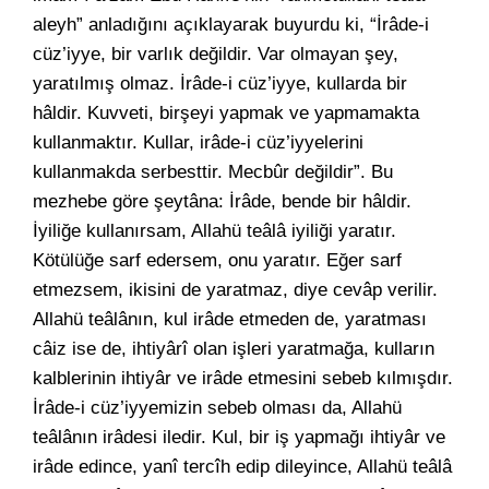
aleyh” anladığını açıklayarak buyurdu ki, “İrâde-i
cüz’iyye, bir varlık değildir. Var olmayan şey,
yaratılmış olmaz. İrâde-i cüz’iyye, kullarda bir
hâldir. Kuvveti, birşeyi yapmak ve yapmamakta
kullanmaktır. Kullar, irâde-i cüz’iyyelerini
kullanmakda serbesttir. Mecbûr değildir”. Bu
mezhebe göre şeytâna: İrâde, bende bir hâldir.
İyiliğe kullanırsam, Allahü teâlâ iyiliği yaratır.
Kötülüğe sarf edersem, onu yaratır. Eğer sarf
etmezsem, ikisini de yaratmaz, diye cevâp verilir.
Allahü teâlânın, kul irâde etmeden de, yaratması
câiz ise de, ihtiyârî olan işleri yaratmağa, kulların
kalblerinin ihtiyâr ve irâde etmesini sebeb kılmışdır.
İrâde-i cüz’iyyemizin sebeb olması da, Allahü
teâlânın irâdesi iledir. Kul, bir iş yapmağı ihtiyâr ve
irâde edince, yanî tercîh edip dileyince, Allahü teâlâ