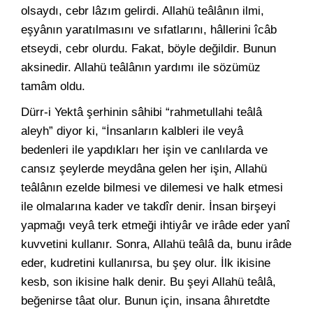
olsaydı, cebr lâzım gelirdi. Allahü teâlânın ilmi,
eşyânın yaratılmasını ve sıfatlarını, hâllerini îcâb
etseydi, cebr olurdu. Fakat, böyle değildir. Bunun
aksinedir. Allahü teâlânın yardımı ile sözümüz
tamâm oldu.
Dürr-i Yektâ şerhinin sâhibi “rahmetullahi teâlâ
aleyh” diyor ki, “İnsanların kalbleri ile veyâ
bedenleri ile yapdıkları her işin ve canlılarda ve
cansız şeylerde meydâna gelen her işin, Allahü
teâlânın ezelde bilmesi ve dilemesi ve halk etmesi
ile olmalarına kader ve takdîr denir. İnsan birşeyi
yapmağı veyâ terk etmeği ihtiyâr ve irâde eder yanî
kuvvetini kullanır. Sonra, Allahü teâlâ da, bunu irâde
eder, kudretini kullanırsa, bu şey olur. İlk ikisine
kesb, son ikisine halk denir. Bu şeyi Allahü teâlâ,
beğenirse tâat olur. Bunun için, insana âhıretdte