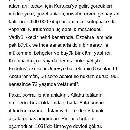
adamları, tedâvi için Kurtuba’ya gelir, gördükleri
medeniyete, güzel ahlaka, misafirperverliğe hayran
kalırlardı. 600.000 kitap bulunan bir kütüphane de
yaptırdı. Kurtuba’dan üç saatlik mesafedeki
Vadiyü’l-kebir nehri kenarında, Ezzehra isminde
pek büyük ve ince sanatlarla dolu bir saray ile
mükemmel bahçeler ve büyük bir câmi yaptırdı.
Kurtuba’da çok sayıda derin âlimler yetişti.
Endülüs’teki Beni Ümeyye halifelerinin 8.si olan III.
Abdurrahmân, 50 sene adalet ile hüküm sürüp, 961
senesinde 72 yaşında vefât etti”.
Fakat sonra, İslam ahlakını, Allahü teâlânın
emirlerini bıraktıklarından, hatta Ehl-i sünnet
îtikadını bozarak, İslamiyeti içerden yıkmak
alçaklığı başladığından, Pirene dağlarını
aşamadılar. 1031’de Ümeyye devleti çöktü.