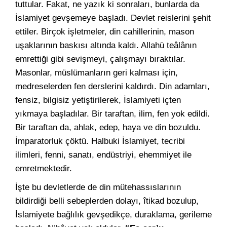
tuttular. Fakat, ne yazık ki sonraları, bunlarda da
İslamiyet gevşemeye başladı. Devlet reislerini şehit
ettiler. Birçok işletmeler, din cahillerinin, mason
uşaklarının baskısı altında kaldı. Allahü teâlânın
emrettiği gibi sevişmeyi, çalışmayı bıraktılar.
Masonlar, müslümanların geri kalması için,
medreselerden fen derslerini kaldırdı. Din adamları,
fensiz, bilgisiz yetiştirilerek, İslamiyeti içten
yıkmaya başladılar. Bir taraftan, ilim, fen yok edildi.
Bir taraftan da, ahlak, edep, haya ve din bozuldu.
İmparatorluk çöktü. Halbuki İslamiyet, tecribi
ilimleri, fenni, sanatı, endüstriyi, ehemmiyet ile
emretmektedir.
İşte bu devletlerde de din mütehassıslarının
bildirdiği belli sebeplerden dolayı, îtikad bozulup,
İslamiyete bağlılık gevşedikçe, duraklama, gerileme