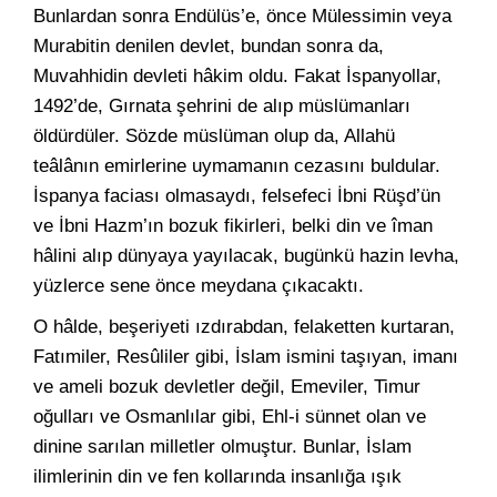
Bunlardan sonra Endülüs’e, önce Mülessimin veya
Murabitin denilen devlet, bundan sonra da,
Muvahhidin devleti hâkim oldu. Fakat İspanyollar,
1492’de, Gırnata şehrini de alıp müslümanları
öldürdüler. Sözde müslüman olup da, Allahü
teâlânın emirlerine uymamanın cezasını buldular.
İspanya faciası olmasaydı, felsefeci İbni Rüşd’ün
ve İbni Hazm’ın bozuk fikirleri, belki din ve îman
hâlini alıp dünyaya yayılacak, bugünkü hazin levha,
yüzlerce sene önce meydana çıkacaktı.
O hâlde, beşeriyeti ızdırabdan, felaketten kurtaran,
Fatımiler, Resûliler gibi, İslam ismini taşıyan, imanı
ve ameli bozuk devletler değil, Emeviler, Timur
oğulları ve Osmanlılar gibi, Ehl-i sünnet olan ve
dinine sarılan milletler olmuştur. Bunlar, İslam
ilimlerinin din ve fen kollarında insanlığa ışık