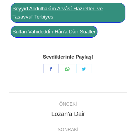
Seyyid Abdülhakîm Arvâsî Hazretleri ve
Tasavvuf Terbiyesi
Sultan Vahideddîn Hân'a Dâir Sualler
Sevdiklerinle Paylaş!
Share
Share
Share
on
on
on
Facebook
WhatsApp
Twitter
Post
ÖNCEKI
navigation
Lozan’a Dair
Previous
post:
SONRAKI