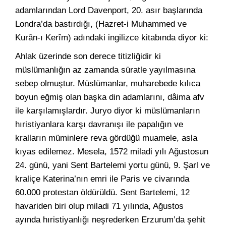
adamlarından Lord Davenport, 20. asır başlarında
Londra’da bastırdığı, (Hazret-i Muhammed ve
Kurân-ı Kerîm) adındaki ingilizce kitabında diyor ki:
Ahlak üzerinde son derece titizliğidir ki
müslümanlığın az zamanda süratle yayılmasına
sebep olmuştur. Müslümanlar, muharebede kılıca
boyun eğmiş olan başka din adamlarını, dâima afv
ile karşılamışlardır. Juryo diyor ki müslümanların
hıristiyanlara karşı davranışı ile papalığın ve
kralların müminlere reva gördüğü muamele, asla
kıyas edilemez. Mesela, 1572 miladi yılı Ağustosun
24. günü, yani Sent Bartelemi yortu günü, 9. Şarl ve
kraliçe Katerina’nın emri ile Paris ve civarında
60.000 protestan öldürüldü. Sent Bartelemi, 12
havariden biri olup miladi 71 yılında, Ağustos
ayında hıristiyanlığı neşrederken Erzurum’da şehit