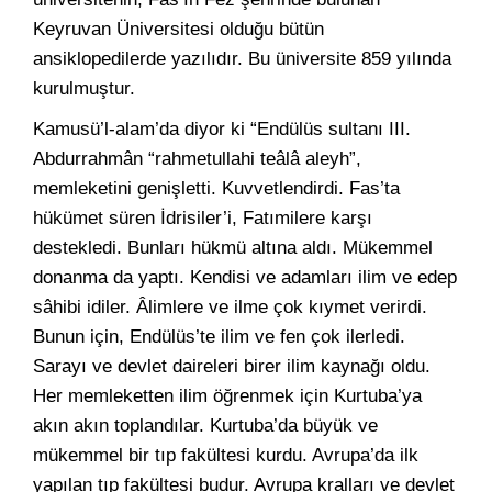
Keyruvan Üniversitesi olduğu bütün
ansiklopedilerde yazılıdır. Bu üniversite 859 yılında
kurulmuştur.
Kamusü’l-alam’da diyor ki “Endülüs sultanı III.
Abdurrahmân “rahmetullahi teâlâ aleyh”,
memleketini genişletti. Kuvvetlendirdi. Fas’ta
hükümet süren İdrisiler’i, Fatımilere karşı
destekledi. Bunları hükmü altına aldı. Mükemmel
donanma da yaptı. Kendisi ve adamları ilim ve edep
sâhibi idiler. Âlimlere ve ilme çok kıymet verirdi.
Bunun için, Endülüs’te ilim ve fen çok ilerledi.
Sarayı ve devlet daireleri birer ilim kaynağı oldu.
Her memleketten ilim öğrenmek için Kurtuba’ya
akın akın toplandılar. Kurtuba’da büyük ve
mükemmel bir tıp fakültesi kurdu. Avrupa’da ilk
yapılan tıp fakültesi budur. Avrupa kralları ve devlet