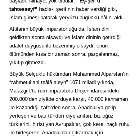
başladı. Nihâyet yok oldular.
“Eş-şer’u
tahtesseyf”
hadis-i şerifinin haber verdiği gibi,
İslam güneşi batarak yeryüzü bugünkü hâlini aldı.
Attilanın büyük imparatorluğu da, İslam dini
geldikten sonra olsaydı ve İslam dininin getirdiği
adalet duygusu ile bezenmiş olsaydı, onun
ölümünden kısa bir zaman sonra, parçalanmaz,
yıkılıp gitmezdi.
Büyük Selçuklu hükümdarı Muhammed Alparslan’ın
“rahmetullahi teâlâ aleyh” 1071 miladi yılında,
Malazgirt’te rum imparatoru Diojen idaresindeki
200.000’den ziyâde orduya karşı, 40.000 kahraman
ile kazandığı zaferden sonra, Anadolu’ya gelip
yerleşen ve batı türkleri diye anılan, biz oğuz
türklerini, hıristiyan Avrupalılar, çok kere, haçlı ruhu
ile birleşerek, Anadolu’dan çıkarmak için