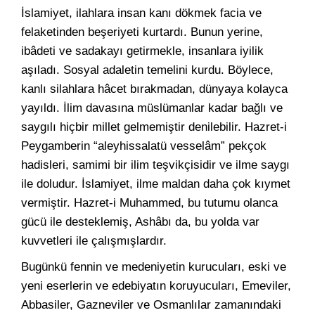
İslamiyet, ilahlara insan kanı dökmek facia ve
felaketinden beşeriyeti kurtardı. Bunun yerine,
ibâdeti ve sadakayı getirmekle, insanlara iyilik
aşıladı. Sosyal adaletin temelini kurdu. Böylece,
kanlı silahlara hâcet bırakmadan, dünyaya kolayca
yayıldı. İlim davasına müslümanlar kadar bağlı ve
saygılı hiçbir millet gelmemiştir denilebilir. Hazret-i
Peygamberin “aleyhissalatü vesselâm” pekçok
hadisleri, samimi bir ilim teşvikçisidir ve ilme saygı
ile doludur. İslamiyet, ilme maldan daha çok kıymet
vermiştir. Hazret-i Muhammed, bu tutumu olanca
gücü ile desteklemiş, Ashâbı da, bu yolda var
kuvvetleri ile çalışmışlardır.
Bugünkü fennin ve medeniyetin kurucuları, eski ve
yeni eserlerin ve edebiyatın koruyucuları, Emeviler,
Abbasiler, Gazneviler ve Osmanlılar zamanındaki