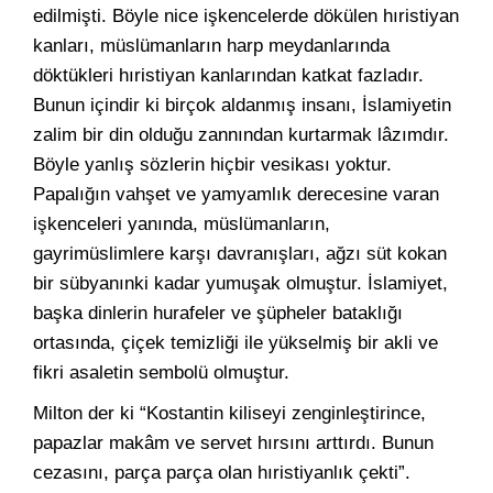
edilmişti. Böyle nice işkencelerde dökülen hıristiyan
kanları, müslümanların harp meydanlarında
döktükleri hıristiyan kanlarından katkat fazladır.
Bunun içindir ki birçok aldanmış insanı, İslamiyetin
zalim bir din olduğu zannından kurtarmak lâzımdır.
Böyle yanlış sözlerin hiçbir vesikası yoktur.
Papalığın vahşet ve yamyamlık derecesine varan
işkenceleri yanında, müslümanların,
gayrimüslimlere karşı davranışları, ağzı süt kokan
bir sübyanınki kadar yumuşak olmuştur. İslamiyet,
başka dinlerin hurafeler ve şüpheler bataklığı
ortasında, çiçek temizliği ile yükselmiş bir akli ve
fikri asaletin sembolü olmuştur.
Milton der ki “Kostantin kiliseyi zenginleştirince,
papazlar makâm ve servet hırsını arttırdı. Bunun
cezasını, parça parça olan hıristiyanlık çekti”.