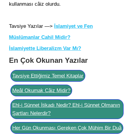
kullanması câiz olurdu.
Tavsiye Yazılar —>
İslamiyet ve Fen
Müslümanlar Cahil Midir?
İslamiyette Liberalizm Var Mı?
En Çok Okunan Yazılar
Tavsiye Ettiğimiz Temel Kitaplar
Meâl Okumak Câiz Midir?
Ehl-i Sünnet İtikadı Nedir? Ehl-i Sünnet Olmanın
Şartları Nelerdir?
Her Gün Okunması Gereken Çok Mühim Bir Duâ