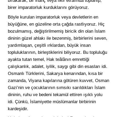
bırakarak, bir inanç veya fikir etrafında toplanıp,
birer imparatorluk kurduklarını görüyoruz.
Böyle kurulan imparatorluk veya devletlerin en
büyüğüne, en güzeline orta çağda rastlıyoruz. Hiç
bozulmamış, değiştirilmemiş biricik din olan İslam
dininin güzel ahlakı ile bezenmiş, birbirlerini seven,
yardımlaşan, çeşitli ırklardan, büyük insan
topluluklarının, birleştiklerini biliyoruz. Bu topluluğu
ayakta tutan temel, Hak teâlânın emrettiği
çalışkanlık, adalet, iyilik, saygı gibi din esasları idi.
Osmanlı Türklerini, Sakarya kenarından, kısa bir
zamanda, Viyana kapılarına götüren kuvvet, Osman
Gazi’nin ve çocuklarının sımsıkı sarıldıkları İslam
dininin, ruhu ve bedeni tekamül ettiren ışıklı yolu
idi. Çünkü, İslamiyette müslümanlar birbirinin
kardeşidir.