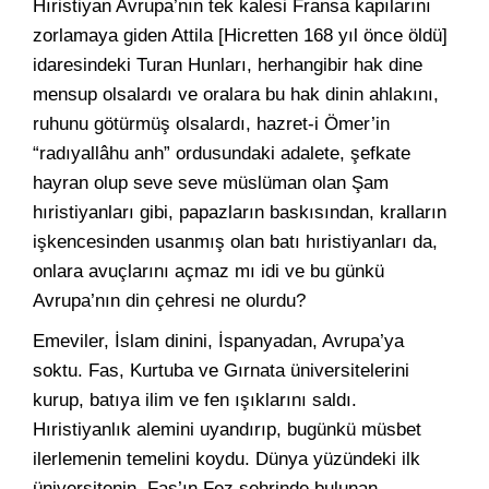
Hıristiyan Avrupa’nın tek kalesi Fransa kapılarını
zorlamaya giden Attila [Hicretten 168 yıl önce öldü]
idaresindeki Turan Hunları, herhangibir hak dine
mensup olsalardı ve oralara bu hak dinin ahlakını,
ruhunu götürmüş olsalardı, hazret-i Ömer’in
“radıyallâhu anh” ordusundaki adalete, şefkate
hayran olup seve seve müslüman olan Şam
hıristiyanları gibi, papazların baskısından, kralların
işkencesinden usanmış olan batı hıristiyanları da,
onlara avuçlarını açmaz mı idi ve bu günkü
Avrupa’nın din çehresi ne olurdu?
Emeviler, İslam dinini, İspanyadan, Avrupa’ya
soktu. Fas, Kurtuba ve Gırnata üniversitelerini
kurup, batıya ilim ve fen ışıklarını saldı.
Hıristiyanlık alemini uyandırıp, bugünkü müsbet
ilerlemenin temelini koydu. Dünya yüzündeki ilk
üniversitenin, Fas’ın Fez şehrinde bulunan