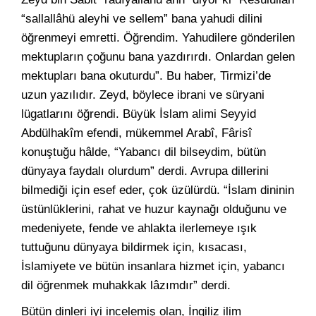
“sallallâhü aleyhi ve sellem” bana yahudi dilini
öğrenmeyi emretti. Öğrendim. Yahudilere gönderilen
mektupların çoğunu bana yazdırırdı. Onlardan gelen
mektupları bana okuturdu”. Bu haber, Tirmizi’de
uzun yazılıdır. Zeyd, böylece ibrani ve süryani
lügatlarını öğrendi. Büyük İslam alimi Seyyid
Abdülhakîm efendi, mükemmel Arabî, Fârisî
konuştuğu hâlde, “Yabancı dil bilseydim, bütün
dünyaya faydalı olurdum” derdi. Avrupa dillerini
bilmediği için esef eder, çok üzülürdü. “İslam dininin
üstünlüklerini, rahat ve huzur kaynağı olduğunu ve
medeniyete, fende ve ahlakta ilerlemeye ışık
tuttuğunu dünyaya bildirmek için, kısacası,
İslamiyete ve bütün insanlara hizmet için, yabancı
dil öğrenmek muhakkak lâzımdır” derdi.
Bütün dinleri iyi incelemiş olan, İngiliz ilim