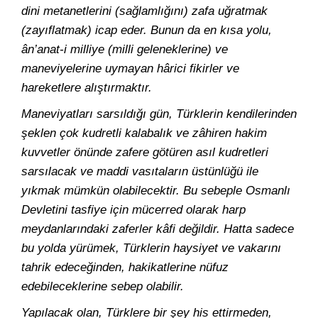
dini metanetlerini (sağlamlığını) zafa uğratmak
(zayıflatmak) icap eder. Bunun da en kısa yolu,
ân’anat-i milliye (milli geleneklerine) ve
maneviyelerine uymayan hârici fikirler ve
hareketlere alıştırmaktır.
Maneviyatları sarsıldığı gün, Türklerin kendilerinden
şeklen çok kudretli kalabalık ve zâhiren hakim
kuvvetler önünde zafere götüren asıl kudretleri
sarsılacak ve maddi vasıtaların üstünlüğü ile
yıkmak mümkün olabilecektir. Bu sebeple Osmanlı
Devletini tasfiye için mücerred olarak harp
meydanlarındaki zaferler kâfi değildir. Hatta sadece
bu yolda yürümek, Türklerin haysiyet ve vakarını
tahrik edeceğinden, hakikatlerine nüfuz
edebileceklerine sebep olabilir.
Yapılacak olan, Türklere bir şey his ettirmeden,