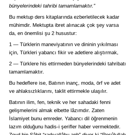
bünyelerindeki tahribi tamamlamaktır.”
Bu mektup ders kitaplarında ezberletilecek kadar
mühimdir. Mektupta ibret alınacak çok şey varsa
da, en önemlisi şu 2 husustur:
1 — Türklerin maneviyatının ve dininin yıkılması
için, Türkleri yabancı fikir ve adetlere alıştırmak,
2 — Türklere his ettirmeden bünyelerindeki tahribatı
tamamlamaktır.
Bu hedeflere ise, Batının inanç, moda, örf ve adet
ve ahlaksızlıklarını, taklit ettirmekle ulaşılır.
Batının ilim, fen, teknik ve her sahadaki fenni
gelişmelerini almak elbette lâzımdır. Zaten
İslamiyet bunu emreder. Yabancı dil öğrenmenin
lazım olduğunu hadis-i şerifler haber vermektedir.
Zeyd bin Sâbit “radıyallâhu anh” diyor ki “Resûlullah