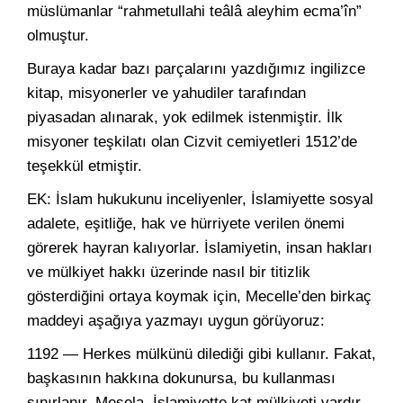
müslümanlar “rahmetullahi teâlâ aleyhim ecma’în”
olmuştur.
Buraya kadar bazı parçalarını yazdığımız ingilizce
kitap, misyonerler ve yahudiler tarafından
piyasadan alınarak, yok edilmek istenmiştir. İlk
misyoner teşkilatı olan Cizvit cemiyetleri 1512’de
teşekkül etmiştir.
EK: İslam hukukunu inceliyenler, İslamiyette sosyal
adalete, eşitliğe, hak ve hürriyete verilen önemi
görerek hayran kalıyorlar. İslamiyetin, insan hakları
ve mülkiyet hakkı üzerinde nasıl bir titizlik
gösterdiğini ortaya koymak için, Mecelle’den birkaç
maddeyi aşağıya yazmayı uygun görüyoruz:
1192 — Herkes mülkünü dilediği gibi kullanır. Fakat,
başkasının hakkına dokunursa, bu kullanması
sınırlanır. Mesela, İslamiyette kat mülkiyeti vardır.