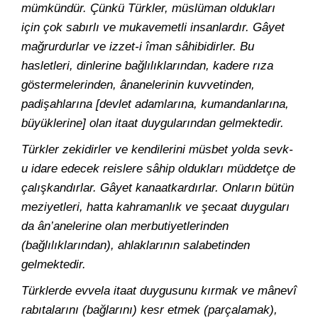
mümkündür. Çünkü Türkler, müslüman oldukları
için çok sabırlı ve mukavemetli insanlardır. Gâyet
mağrurdurlar ve izzet-i îman sâhibidirler. Bu
hasletleri, dinlerine bağlılıklarından, kadere rıza
göstermelerinden, ânanelerinin kuvvetinden,
padişahlarına [devlet adamlarına, kumandanlarına,
büyüklerine] olan itaat duygularından gelmektedir.
Türkler zekidirler ve kendilerini müsbet yolda sevk-
u idare edecek reislere sâhip oldukları müddetçe de
çalışkandırlar. Gâyet kanaatkardırlar. Onların bütün
meziyetleri, hatta kahramanlık ve şecaat duyguları
da ân’anelerine olan merbutiyetlerinden
(bağlılıklarından), ahlaklarının salabetinden
gelmektedir.
Türklerde evvela itaat duygusunu kırmak ve mânevî
rabıtalarını (bağlarını) kesr etmek (parçalamak),