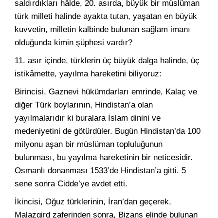
saldırdıkları hâlde, 20. asırda, büyük bir müslüman
türk milleti halinde ayakta tutan, yaşatan en büyük
kuvvetin, milletin kalbinde bulunan sağlam imanı
olduğunda kimin şüphesi vardır?
11. asır içinde, türklerin üç büyük dalga halinde, üç
istikâmette, yayılma hareketini biliyoruz:
Birincisi, Gaznevi hükümdarları emrinde, Kalaç ve
diğer Türk boylarının, Hindistan’a olan
yayılmalarıdır ki buralara İslam dinini ve
medeniyetini de götürdüler. Bugün Hindistan’da 100
milyonu aşan bir müslüman topluluğunun
bulunması, bu yayılma hareketinin bir neticesidir.
Osmanlı donanması 1533’de Hindistan’a gitti. 5
sene sonra Cidde’ye avdet etti.
İkincisi, Oğuz türklerinin, İran’dan geçerek,
Malazgird zaferinden sonra, Bizans elinde bulunan