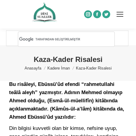
Instagram
Facebook
Twitter
Kaza-Kader Risalesi
You are here:
Anasayfa
Kadere İman
Kaza-Kader Risalesi
Bu risâleyi, Ebüssü’ûd efendi “rahmetullahi
teâlâ aleyh” yazmıştır. Adının Mehmed olmayıp
Ahmed olduğu, (Esmâ-ül-müellifîn) kitâbında
açıklanmaktadır. (Kâmûs-ül-a’lâm) kitâbında da,
Ahmed Ebüssü’ûd yazılıdır:
Din bilgisi kuvvetli olan bir kimse, nefsine uyup,