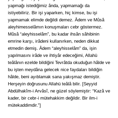
yapmağı istediğimiz ânda, yapmamağı da
istiyebiliriz. Bir işi yaparken, hiç kimse, bu işi
yapmamak elimde değildi demez. Âdem ve Mûsâ
aleyhimesselâmın konuşmaları cebr göstermez.
Mûsâ “aleyhisselâm”, bu kadar ihsân sâhibinin
emrine karşı, irâdeni kullanırken, neden dikkat
etmedin demiş. Âdem “aleyhisselâm” da, işin
yapılmasını irâde ve ihtiyâr edeceğimi, Allahü
teâlânın ezelde bildiğini Tevrâtda okuduğun hâlde ve
bu işten meydâna gelecek nice faydaları bildiğin
hâlde, beni ayıblamak sana yakışmaz demiştir.
Herşeyin doğrusunu Allahü teâlâ bilir. [Seyyid
Abdülhakîm-i Arvâsî, ne güzel söylemiştir: “Kazâ ve
kader, bir cebr-i mütehakkim değildir. Bir ilm-i
mütekaddimdir.”]