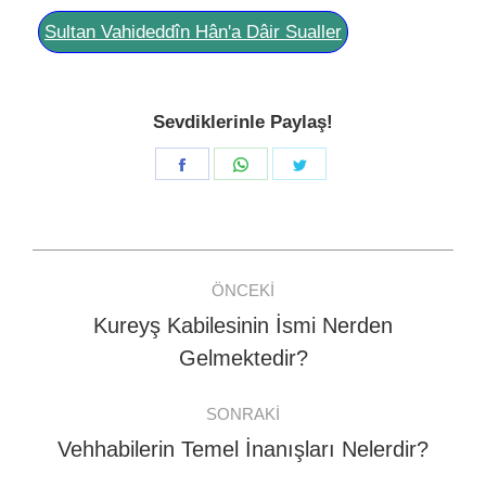
Sultan Vahideddîn Hân'a Dâir Sualler
Sevdiklerinle Paylaş!
Share
Share
Share
on
on
on
Facebook
WhatsApp
Twitter
Post
ÖNCEKI
navigation
Kureyş Kabilesinin İsmi Nerden
Previous
Gelmektedir?
post:
SONRAKI
Vehhabilerin Temel İnanışları Nelerdir?
Next
post: