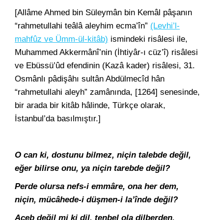
[Allâme Ahmed bin Süleymân bin Kemâl pâşanın
“rahmetullahi teâlâ aleyhim ecma’în”
(Levhi’l-
mahfûz ve Ümm-ül-kitâb)
ismindeki risâlesi ile,
Muhammed Akkermânî’nin (İhtiyâr-ı cüz’î) risâlesi
ve Ebüssü’ûd efendinin (Kazâ kader) risâlesi, 31.
Osmânlı pâdişâhı sultân Abdülmecîd hân
“rahmetullahi aleyh” zamânında, [1264] senesinde,
bir arada bir kitâb hâlinde, Türkçe olarak,
İstanbul’da basılmıştır.]
O can ki, dostunu bilmez, niçin talebde değil,
eğer bilirse onu, ya niçin tarebde değil?
Perde olursa nefs-i emmâre, ona her dem,
niçin, mücâhede-i düşmen-i la’înde değil?
Aceb değil mi ki dil, tenbel ola dilberden,