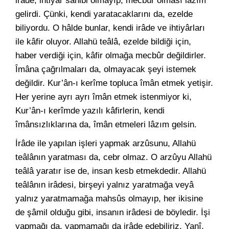
irâde, ihtiyâr sâhibi olmayıp, mecbûr olması lâzım
gelirdi. Çünki, kendi yaratacaklarını da, ezelde
biliyordu. O hâlde bunlar, kendi irâde ve ihtiyârları
ile kâfir oluyor. Allahü teâlâ, ezelde bildiği için,
haber verdiği için, kâfir olmağa mecbûr değildirler.
Îmâna çağrılmaları da, olmayacak şeyi istemek
değildir. Kur’ân-ı kerîme topluca îmân etmek yetişir.
Her yerine ayrı ayrı îmân etmek istenmiyor ki,
Kur’ân-ı kerîmde yazılı kâfirlerin, kendi
îmânsızlıklarına da, îmân etmeleri lâzım gelsin.
İrâde ile yapılan işleri yapmak arzûsunu, Allahü
teâlânın yaratması da, cebr olmaz. O arzûyu Allahü
teâlâ yaratır ise de, insan kesb etmekdedir. Allahü
teâlânın irâdesi, birşeyi yalnız yaratmağa veyâ
yalnız yaratmamağa mahsûs olmayıp, her ikisine
de şâmil olduğu gibi, insanın irâdesi de böyledir. İşi
yapmağı da, yapmamağı da irâde edebiliriz. Yanî,