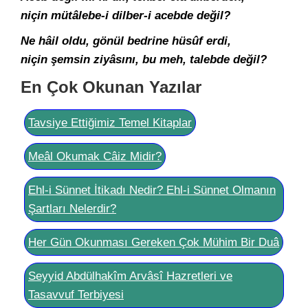
niçin mütâlebe-i dilber-i acebde değil?
Ne hâil oldu, gönül bedrine hüsûf erdi,
niçin şemsin ziyâsını, bu meh, talebde değil?
En Çok Okunan Yazılar
Tavsiye Ettiğimiz Temel Kitaplar
Meâl Okumak Câiz Midir?
Ehl-i Sünnet İtikadı Nedir? Ehl-i Sünnet Olmanın
Şartları Nelerdir?
Her Gün Okunması Gereken Çok Mühim Bir Duâ
Seyyid Abdülhakîm Arvâsî Hazretleri ve
Tasavvuf Terbiyesi