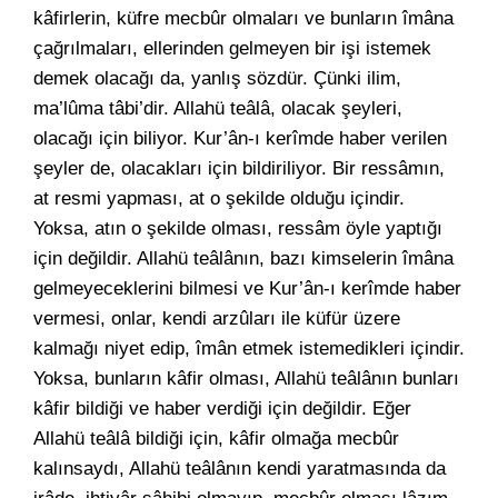
kâfirlerin, küfre mecbûr olmaları ve bunların îmâna
çağrılmaları, ellerinden gelmeyen bir işi istemek
demek olacağı da, yanlış sözdür. Çünki ilim,
ma’lûma tâbi’dir. Allahü teâlâ, olacak şeyleri,
olacağı için biliyor. Kur’ân-ı kerîmde haber verilen
şeyler de, olacakları için bildiriliyor. Bir ressâmın,
at resmi yapması, at o şekilde olduğu içindir.
Yoksa, atın o şekilde olması, ressâm öyle yaptığı
için değildir. Allahü teâlânın, bazı kimselerin îmâna
gelmeyeceklerini bilmesi ve Kur’ân-ı kerîmde haber
vermesi, onlar, kendi arzûları ile küfür üzere
kalmağı niyet edip, îmân etmek istemedikleri içindir.
Yoksa, bunların kâfir olması, Allahü teâlânın bunları
kâfir bildiği ve haber verdiği için değildir. Eğer
Allahü teâlâ bildiği için, kâfir olmağa mecbûr
kalınsaydı, Allahü teâlânın kendi yaratmasında da