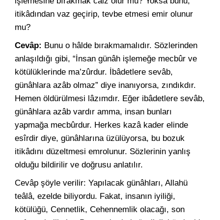
işlemesine bırakmak câiz olur mu? Yoksa bunu,
itikâdından vaz geçirip, tevbe etmesi emir olunur
mu?
Cevâp:
Bunu o hâlde bırakmamalıdır. Sözlerinden
anlaşıldığı gibi, “İnsan günâh işlemeğe mecbûr ve
kötülüklerinde ma’zûrdur. İbâdetlere sevâb,
günâhlara azâb olmaz” diye inanıyorsa, zındıkdır.
Hemen öldürülmesi lâzımdır. Eğer ibâdetlere sevâb,
günâhlara azâb vardır amma, insan bunları
yapmağa mecbûrdur. Herkes kazâ kader elinde
esîrdir diye, günâhlarına üzülüyorsa, bu bozuk
itikâdını düzeltmesi emrolunur. Sözlerinin yanlış
olduğu bildirilir ve doğrusu anlatılır.
Cevâp şöyle verilir: Yapılacak günâhları, Allahü
teâlâ, ezelde biliyordu. Fakat, insanın iyiliği,
kötülüğü, Cennetlik, Cehennemlik olacağı, son