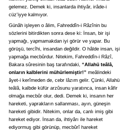
gelemez. Demek ki, insanlarda ihtiyâr, irâde-i
cüz’iyye kalmıyor.
Günâh işleyen o âlim, Fahreddîn-i Râzînin bu
sözlerini bitirdikten sonra dese ki: İnsan, bir işi
yapmağı, yapmamakdan iyi görür ve yapar. Bu
görüşü, tercîhi, insandan değildir. O hâlde insan, işi
yapmağa mecbûrdur. Nitekim, Fahreddîn-i Râzî,
Bakara sûresinin baş tarafındaki,
“Allahü teâlâ,
onların kalblerini mühürlemiştir!”
meâlindeki
âyet-i kerîmeden de, cebr lâzım gelir. Çünki, Allahü
teâlâ, kalbde küfür arzûsunu yaratınca, insan kâfir
olmağa mecbûr olur, dedi. Demek ki, insanın her
hareketi, yaprakların sallanması, ayın, güneşin
hareketi gibidir. Nitekim, onlar da, canlı imiş gibi
hareket ediyor. İnsan da, ihtiyârı ile hareket
ediyormuş gibi görünüp, mecbûrî hareket