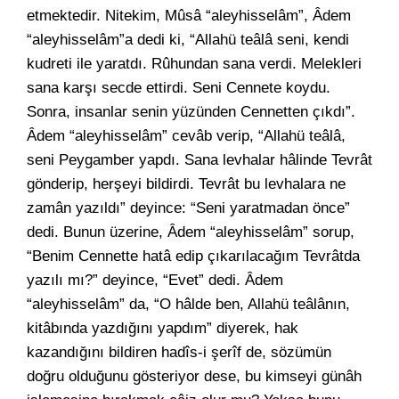
etmektedir. Nitekim, Mûsâ “aleyhisselâm”, Âdem
“aleyhisselâm”a dedi ki, “Allahü teâlâ seni, kendi
kudreti ile yaratdı. Rûhundan sana verdi. Melekleri
sana karşı secde ettirdi. Seni Cennete koydu.
Sonra, insanlar senin yüzünden Cennetten çıkdı”.
Âdem “aleyhisselâm” cevâb verip, “Allahü teâlâ,
seni Peygamber yapdı. Sana levhalar hâlinde Tevrât
gönderip, herşeyi bildirdi. Tevrât bu levhalara ne
zamân yazıldı” deyince: “Seni yaratmadan önce”
dedi. Bunun üzerine, Âdem “aleyhisselâm” sorup,
“Benim Cennette hatâ edip çıkarılacağım Tevrâtda
yazılı mı?” deyince, “Evet” dedi. Âdem
“aleyhisselâm” da, “O hâlde ben, Allahü teâlânın,
kitâbında yazdığını yapdım” diyerek, hak
kazandığını bildiren hadîs-i şerîf de, sözümün
doğru olduğunu gösteriyor dese, bu kimseyi günâh