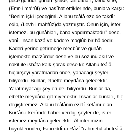
gece gündüz günâh işlese, tanıdıkları, kendisine,
(Emr-i ma’rûf) ve nasîhat ettiklerinde, bunlara karşı:
“Benim içki içeceğimi, Allahü teâlâ ezelde takdîr
edip, (Levh-i mahfûz)da yazmıştır. Onun için, ister
istemez, bu günâhları, bana yapdırmaktadır” dese,
yanî, insan kazâ ve kadere mağlûb bir hâldedir.
Kaderi yerine getirmeğe mecbûr ve günâh
işlemekte ma’zûrdur dese ve bu sözünü akıl ve
nakil ile isbâta kalkışarak dese ki: Allahü teâlâ,
hiçbirşeyi yaratmadan önce, yapacağı şeyleri
biliyordu. Bunlar, elbette meydâna gelecektir.
Yaratmıyacağı şeyleri de, biliyordu. Bunlar da,
elbette meydâna gelmiyecektir. İnsanlar bunları, hiç
değiştiremez. Allahü teâlânın ezelî kelâmı olan
Kur’ân-ı kerîmde haber verdiği şeyler de, ister
istemez meydâna gelecektir. Âlimlerimizin
büyüklerinden, Fahreddîn-i Râzî “rahmetullahi teâlâ