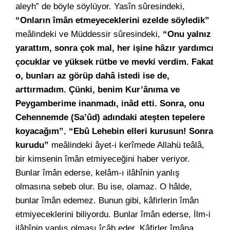
aleyh” de böyle söylüyor. Yasîn sûresindeki,
“Onların îmân etmeyeceklerini ezelde söyledik”
meâlindeki ve Müddessir sûresindeki,
“Onu yalnız
yarattım, sonra çok mal, her işine hâzır yardımcı
çocuklar ve yüksek rütbe ve mevki verdim. Fakat
o, bunları az görüp dahâ istedi ise de,
arttırmadım. Çünki, benim Kur’ânıma ve
Peygamberime inanmadı, inâd etti. Sonra, onu
Cehennemde (Sa’ûd) adındaki ateşten tepelere
koyacağım”
,
“Ebû Lehebin elleri kurusun! Sonra
kurudu”
meâlindeki âyet-i kerîmede Allahü teâlâ,
bir kimsenin îmân etmiyeceğini haber veriyor.
Bunlar îmân ederse, kelâm-ı ilâhînin yanlış
olmasına sebeb olur. Bu ise, olamaz. O hâlde,
bunlar îmân edemez. Bunun gibi, kâfirlerin îmân
etmiyeceklerini biliyordu. Bunlar îmân ederse, İlm-i
ilâhînin yanlış olması îcâb eder. Kâfirler îmâna