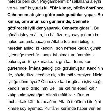
nefeste belli olur. Peygamberimiz “sallallahü aleyhi
ve sellem” buyurdu ki,
“Bir kimse, bütün ömrünce
Cehennem ateşine götürecek günâhlar yapar. Bu
kimse, ömrünün son günlerinde, Cennete
götürecek iyilikler yaparak, Cennete gider”
. Bu
günâh işleyen âlim, bu hâl üzere yaşayıp ömrü bu
hâlde temâmlanacağını Allahü teâlânın bildiğini
nereden anladı ki kendini, son nefese kadar, günâh
işlemeğe mecbûr sanıp, iyi olmaktan ümmîdsiz
bulunuyor. Birçok inâdcı, azgın kâfirlerin, son
günlerinde, îmâna geldiği çok görülmüştür. Kendinin
de, böyle düzeleceğine niçin ihtimâl vermiyor. Niçin
iyiliğe dönmüyor? Ölünceye kadar günâh işliyeceği,
kendisine bildirildi mi? Belli bir kâfirin ebedî kâfir
kalıp kalmayacağını Allahü teâlâ bilir. Bunun
muhakkak kâfir kalacağını, Allahü teâlânın bildiğini
kimse söyleyemez. Kur’ân-ı kerîmde haber verilen