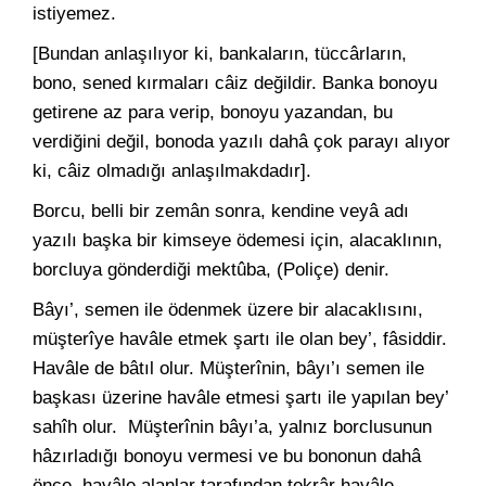
istiyemez.
[Bundan anlaşılıyor ki, bankaların, tüccârların,
bono, sened kırmaları câiz değildir. Banka bonoyu
getirene az para verip, bonoyu yazandan, bu
verdiğini değil, bonoda yazılı dahâ çok parayı alıyor
ki, câiz olmadığı anlaşılmakdadır].
Borcu, belli bir zemân sonra, kendine veyâ adı
yazılı başka bir kimseye ödemesi için, alacaklının,
borcluya gönderdiği mektûba, (Poliçe) denir.
Bâyı’, semen ile ödenmek üzere bir alacaklısını,
müşterîye havâle etmek şartı ile olan bey’, fâsiddir.
Havâle de bâtıl olur. Müşterînin, bâyı’ı semen ile
başkası üzerine havâle etmesi şartı ile yapılan bey’
sahîh olur. Müşterînin bâyı’a, yalnız borclusunun
hâzırladığı bonoyu vermesi ve bu bononun dahâ
önce, havâle alanlar tarafından tekrâr havâle