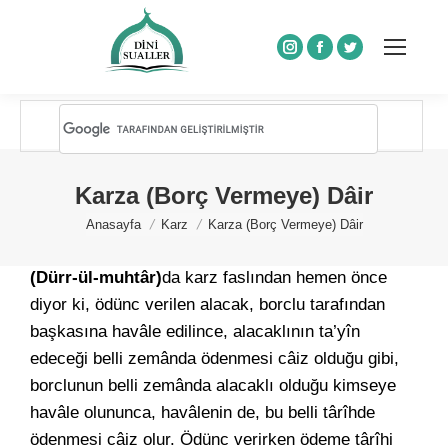
Instagram
Facebook
Twitter
Karza (Borç Vermeye) Dâir
You are here:
Anasayfa
Karz
Karza (Borç Vermeye) Dâir
(Dürr-ül-muhtâr)
da
karz
faslından hemen önce
diyor ki, ödünc verilen alacak, borclu tarafından
başkasına havâle edilince, alacaklının ta’yîn
edeceği belli zemânda ödenmesi câiz olduğu gibi,
borclunun belli zemânda alacaklı olduğu kimseye
havâle olununca, havâlenin de, bu belli târîhde
ödenmesi câiz olur. Ödünc verirken ödeme târîhi