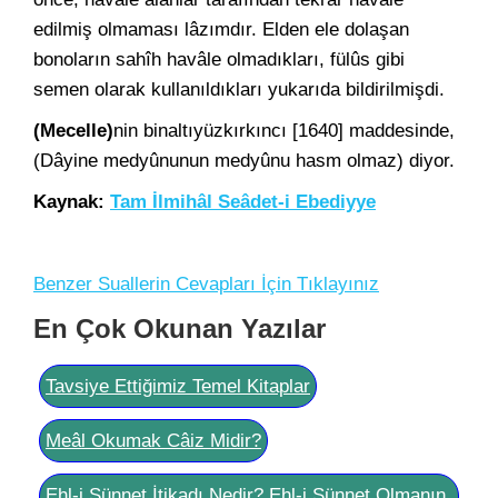
edilmiş olmaması lâzımdır. Elden ele dolaşan
bonoların sahîh havâle olmadıkları, fülûs gibi
semen olarak kullanıldıkları yukarıda bildirilmişdi.
(Mecelle)
nin binaltıyüzkırkıncı [1640] maddesinde,
(Dâyine medyûnunun medyûnu hasm olmaz) diyor.
Kaynak:
Tam İlmihâl Seâdet-i Ebediyye
Benzer Suallerin Cevapları İçin Tıklayınız
En Çok Okunan Yazılar
Tavsiye Ettiğimiz Temel Kitaplar
Meâl Okumak Câiz Midir?
Ehl-i Sünnet İtikadı Nedir? Ehl-i Sünnet Olmanın