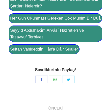
Şartları Nelerdir?
Her Gün Okunması Gereken Çok Mühim Bir Duâ
Seyyid Abdülhakîm Arvâsî Hazretleri ve
Tasavvuf Terbiyesi
Sultan Vahideddîn Hân'a Dâir Sualler
Sevdiklerinle Paylaş!
Share
Share
Share
on
on
on
Facebook
WhatsApp
Twitter
Post
ÖNCEKI