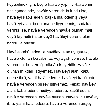
koyabilmek için, böyle havâle yapılır. Havâlenin
sözleşmesinde, havâle veren de bulundu ise,
havâleyi kabûl eden, başka mal ödemiş veyâ
havâleyi alan, bunu ona hediyye etmiş, sadaka
vermiş ise, havâle verenden havâle olunan malı
veyâ kıymetini ister veyâ havâleyi verene olan
borcu ile ödeşir.
Havâle kabûl eden ile havâleyi alan uyuşarak,
havâle olunan borcdan az veyâ çok verirse, havâle
verenden, bu verdiği mikdârı istiyebilir. Havâle
olunan mikdârı istiyemez. Havâleyi alan, kabûl
edene ibrâ, ya’nî halâl ederse, havâleyi kabûl eden,
havâle verenden birşey istiyemez. Fekat, havâleyi
alan, kabûl edene hediyye ederse, kabûl eden,
havâle verenden, havâle olunanı istiyebilir. Havâleyi
ibrâ, ya’nî halâl ederse, havâle verenden birşey