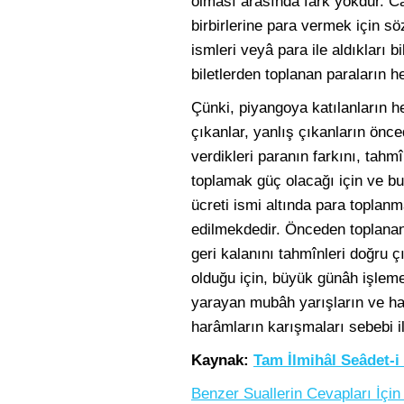
olması arasında fark yokdur. C
birbirlerine para vermek için s
ismleri veyâ para ile aldıkları 
biletlerden toplanan paraların 
Çünki, piyangoya katılanların 
çıkanlar, yanlış çıkanların önce
verdikleri paranın farkını, tahm
toplamak güç olacağı için ve bu
ücreti ismi altında para toplan
edilmekdedir. Önceden toplanan
geri kalanını tahmînleri doğru 
olduğu için, büyük günâh işlem
yarayan mubâh yarışların ve ha
harâmların karışmaları sebebi 
Kaynak:
Tam İlmihâl Seâdet-i
Benzer Suallerin Cevapları İçin