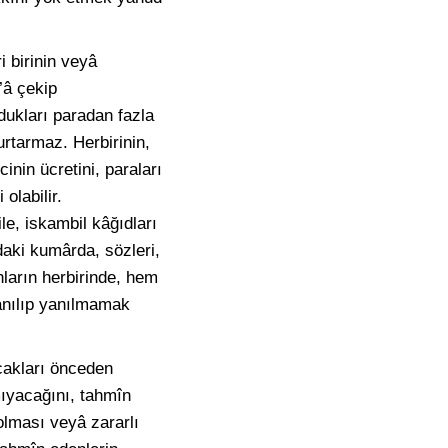
i birinin veyâ
’â çekip
dukları paradan fazla
rtarmaz. Herbirinin,
inin ücretini, paraları
labilir.
ile, iskambil kâğıdları
daki kumârda, sözleri,
nların herbirinde, hem
anılıp yanılmamak
cakları önceden
mıyacağını, tahmîn
olması veyâ zararlı