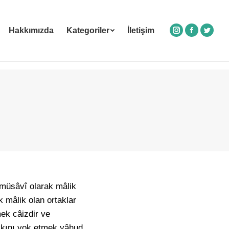
Hakkımızda
Kategoriler
İletişim
Instagram
Facebook
Twitte
 müsâvî olarak mâlik
k mâlik olan ortaklar
ek câizdir ve
akkını yok etmek yâhud