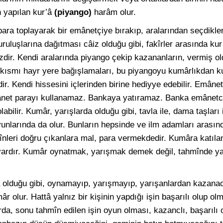
 yapılan kur’â
(piyango)
harâm olur.
ara toplayarak bir emânetçiye bırakıp, aralarından seçdikler
kuruluşlarına dağıtması câiz olduğu gibi, fakîrler arasında kur
dir. Kendi aralarında piyango çekip kazananların, vermiş ol
 kısmı hayr yere bağışlamaları, bu piyangoyu kumârlıkdan ku
ir. Kendi hissesini içlerinden birine hediyye edebilir. Emânetc
net parayı kullanamaz. Bankaya yatıramaz. Banka emânetci o
abilir. Kumâr, yarışlarda olduğu gibi, tavla ile, dama taşları 
oyunlarında da olur. Bunların hepsinde ve ilm adamları arasın
mînleri doğru çıkanlara mal, para vermekdedir. Kumâra katıla
vardır. Kumâr oynatmak, yarışmak demek değil, tahmînde y
a olduğu gibi, oynamayıp, yarışmayıp, yarışanlardan kazana
 olur. Hattâ yalnız bir kişinin yapdığı işin başarılı olup ol
da, sonu tahmîn edilen işin oyun olması, kazanclı, başarılı 