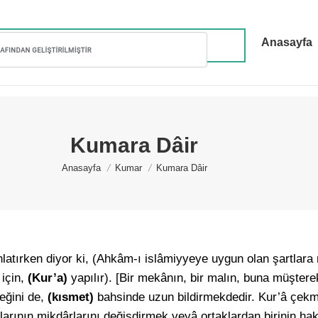
Anasayfa
Kumara Dâir
You are here:
Anasayfa
Kumar
Kumara Dâir
latırken diyor ki, (Ahkâm-ı islâmiyyeye uygun olan şartlara
 için,
(Kur’a)
yapılır). [Bir mekânın, bir malın, buna müştere
ceğini de,
(kısmet)
bahsinde uzun bildirmekdedir. Kur’â çekm
klarının mikdârlarını değişdirmek veyâ ortaklardan birinin h