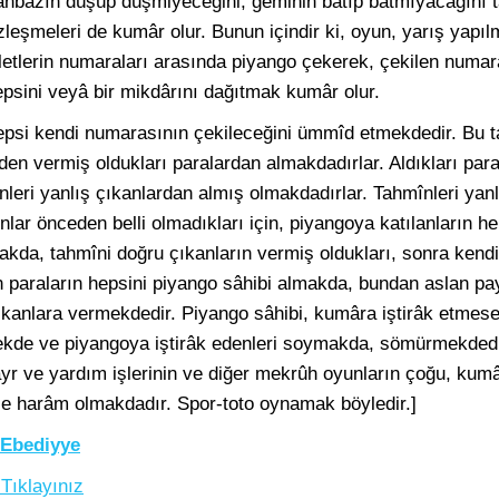
anbazın düşüp düşmiyeceğini, geminin batıp batmıyacağını t
özleşmeleri de kumâr olur. Bunun içindir ki, oyun, yarış yapı
biletlerin numaraları arasında piyango çekerek, çekilen numar
hepsini veyâ bir mikdârını dağıtmak kumâr olur.
hepsi kendi numarasının çekileceğini ümmîd etmekdedir. Bu t
den vermiş oldukları paralardan almakdadırlar. Aldıkları para
înleri yanlış çıkanlardan almış olmakdadırlar. Tahmînleri ya
nlar önceden belli olmadıkları için, piyangoya katılanların h
makda, tahmîni doğru çıkanların vermiş oldukları, sonra kendi
 paraların hepsini piyango sâhibi almakda, bundan aslan pay
çıkanlara vermekdedir. Piyango sâhibi, kumâra iştirâk etmes
ekde ve piyangoya iştirâk edenleri soymakda, sömürmekdedi
yr ve yardım işlerinin ve diğer mekrûh oyunların çoğu, kum
ile harâm olmakdadır. Spor-toto oynamak böyledir.]
 Ebediyye
 Tıklayınız