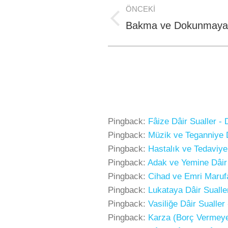
Post
ÖNCEKI
navigation
Previous
Bakma ve Dokunmaya 
post:
Pingback:
Fâize Dâir Sualler - 
Pingback:
Müzik ve Teganniye D
Pingback:
Hastalık ve Tedaviye 
Pingback:
Adak ve Yemine Dâir S
Pingback:
Cihad ve Emri Marufa 
Pingback:
Lukataya Dâir Sualler
Pingback:
Vasiliğe Dâir Sualler
Pingback:
Karza (Borç Vermeye)