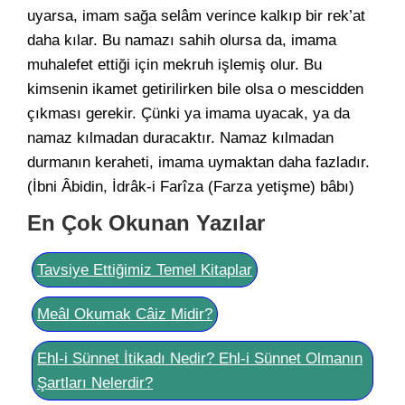
uyarsa, imam sağa selâm verince kalkıp bir rek’at
daha kılar. Bu namazı sahih olursa da, imama
muhalefet ettiği için mekruh işlemiş olur. Bu
kimsenin ikamet getirilirken bile olsa o mescidden
çıkması gerekir. Çünki ya imama uyacak, ya da
namaz kılmadan duracaktır. Namaz kılmadan
durmanın keraheti, imama uymaktan daha fazladır.
(İbni Âbidin, İdrâk-i Farîza (Farza yetişme) bâbı)
En Çok Okunan Yazılar
Tavsiye Ettiğimiz Temel Kitaplar
Meâl Okumak Câiz Midir?
Ehl-i Sünnet İtikadı Nedir? Ehl-i Sünnet Olmanın
Şartları Nelerdir?