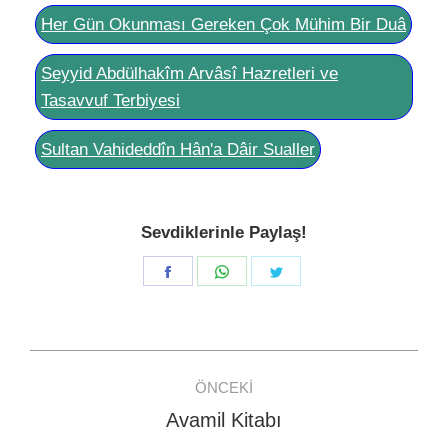
Her Gün Okunması Gereken Çok Mühim Bir Duâ
Seyyid Abdülhakîm Arvâsî Hazretleri ve
Tasavvuf Terbiyesi
Sultan Vahideddîn Hân'a Dâir Sualler
Sevdiklerinle Paylaş!
Share
Share
Share
on
on
on
Facebook
WhatsApp
Twitter
Post
ÖNCEKI
navigation
Avamil Kitabı
Previous
post: