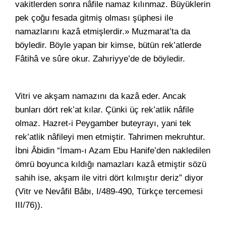
vakitlerden sonra nâfile namaz kılınmaz. Büyüklerin
pek çoğu fesada gitmiş olması şüphesi ile
namazlarını kazâ etmişlerdir.» Muzmarat’ta da
böyledir. Böyle yapan bir kimse, bütün rek’atlerde
Fâtihâ ve sûre okur. Zahıriyye’de de böyledir.
Vitri ve akşam namazını da kazâ eder. Ancak
bunları dört rek’at kılar. Çünki üç rek’atlik nâfile
olmaz. Hazret-i Peygamber buteyrayı, yani tek
rek’atlik nâfileyi men etmiştir. Tahrimen mekruhtur.
İbni Âbidin “İmam-ı Azam Ebu Hanife’den nakledilen
ömrü boyunca kıldığı namazları kazâ etmiştir sözü
sahih ise, akşam ile vitri dört kılmıştır deriz” diyor
(Vitr ve Nevâfil Bâbı, I/489-490, Türkçe tercemesi
III/76)).