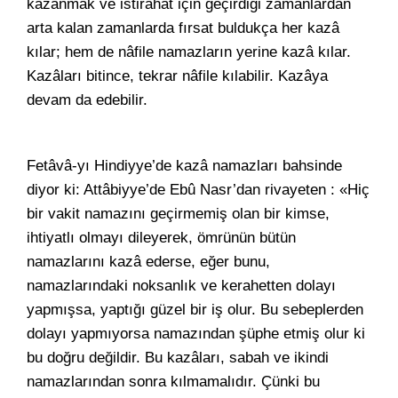
kazanmak ve istirahat için geçirdiği zamanlardan
arta kalan zamanlarda fırsat buldukça her kazâ
kılar; hem de nâfile namazların yerine kazâ kılar.
Kazâları bitince, tekrar nâfile kılabilir. Kazâya
devam da edebilir.
Fetâvâ-yı Hindiyye’de kazâ namazları bahsinde
diyor ki: Attâbiyye’de Ebû Nasr’dan rivayeten : «Hiç
bir vakit namazını geçirmemiş olan bir kimse,
ihtiyatlı olmayı dileyerek, ömrünün bütün
namazlarını kazâ ederse, eğer bunu,
namazlarındaki noksanlık ve kerahetten dolayı
yapmışsa, yaptığı güzel bir iş olur. Bu sebeplerden
dolayı yapmıyorsa namazından şüphe etmiş olur ki
bu doğru değildir. Bu kazâları, sabah ve ikindi
namazlarından sonra kılmamalıdır. Çünki bu