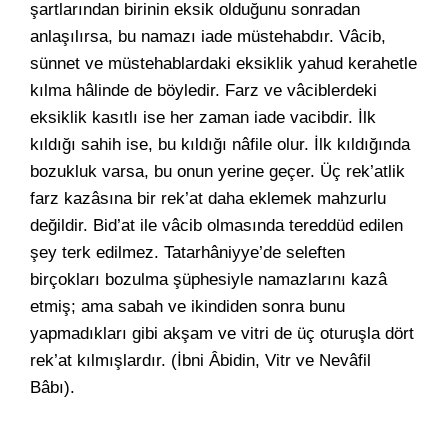
şartlarından birinin eksik olduğunu sonradan
anlaşılırsa, bu namazı iade müstehabdır. Vâcib,
sünnet ve müstehablardaki eksiklik yahud kerahetle
kılma hâlinde de böyledir. Farz ve vâciblerdeki
eksiklik kasıtlı ise her zaman iade vacibdir. İlk
kıldığı sahih ise, bu kıldığı nâfile olur. İlk kıldığında
bozukluk varsa, bu onun yerine geçer. Üç rek’atlik
farz kazâsına bir rek’at daha eklemek mahzurlu
değildir. Bid’at ile vâcib olmasında tereddüd edilen
şey terk edilmez. Tatarhâniyye’de seleften
birçokları bozulma şüphesiyle namazlarını kazâ
etmiş; ama sabah ve ikindiden sonra bunu
yapmadıkları gibi akşam ve vitri de üç oturuşla dört
rek’at kılmışlardır. (İbni Âbidin, Vitr ve Nevâfil
Bâbı).