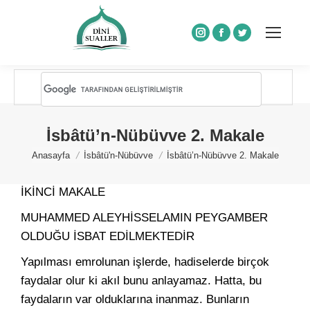
Instagram
Facebook
Twitter
İsbâtü’n-Nübüvve 2. Makale
You are here:
Anasayfa
İsbâtü'n-Nübüvve
İsbâtü’n-Nübüvve 2. Makale
İKİNCİ MAKALE
MUHAMMED ALEYHİSSELAMIN PEYGAMBER
OLDUĞU İSBAT EDİLMEKTEDİR
Yapılması emrolunan işlerde, hadiselerde birçok
faydalar olur ki akıl bunu anlayamaz. Hatta, bu
faydaların var olduklarına inanmaz. Bunların