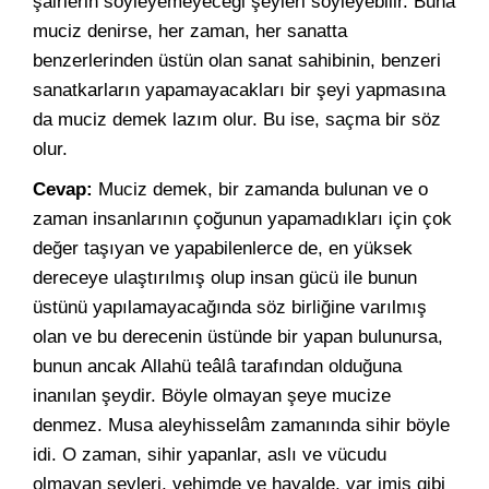
şairlerin söyleyemeyeceği şeyleri söyleyebilir. Buna
muciz denirse, her zaman, her sanatta
benzerlerinden üstün olan sanat sahibinin, benzeri
sanatkarların yapamayacakları bir şeyi yapmasına
da muciz demek lazım olur. Bu ise, saçma bir söz
olur.
Cevap:
Muciz demek, bir zamanda bulunan ve o
zaman insanlarının çoğunun yapamadıkları için çok
değer taşıyan ve yapabilenlerce de, en yüksek
dereceye ulaştırılmış olup insan gücü ile bunun
üstünü yapılamayacağında söz birliğine varılmış
olan ve bu derecenin üstünde bir yapan bulunursa,
bunun ancak Allahü teâlâ tarafından olduğuna
inanılan şeydir. Böyle olmayan şeye mucize
denmez. Musa aleyhisselâm zamanında sihir böyle
idi. O zaman, sihir yapanlar, aslı ve vücudu
olmayan şeyleri, vehimde ve hayalde, var imiş gibi