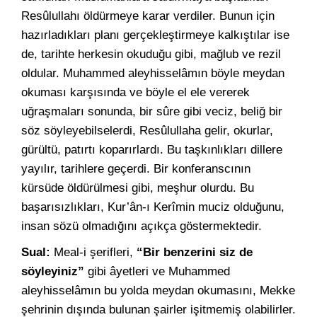
Resûlullahı öldürmeye karar verdiler. Bunun için
hazırladıkları planı gerçekleştirmeye kalkıştılar ise
de, tarihte herkesin okuduğu gibi, mağlub ve rezil
oldular. Muhammed aleyhisselâmın böyle meydan
okuması karşısında ve böyle el ele vererek
uğraşmaları sonunda, bir sûre gibi veciz, beliğ bir
söz söyleyebilselerdi, Resûlullaha gelir, okurlar,
gürültü, patırtı koparırlardı. Bu taşkınlıkları dillere
yayılır, tarihlere geçerdi. Bir konferanscının
kürsüde öldürülmesi gibi, meşhur olurdu. Bu
başarısızlıkları, Kur’ân-ı Kerîmin muciz olduğunu,
insan sözü olmadığını açıkça göstermektedir.
Sual:
Meal-i şerifleri,
“Bir benzerini siz de
söyleyiniz”
gibi âyetleri ve Muhammed
aleyhisselâmın bu yolda meydan okumasını, Mekke
şehrinin dışında bulunan şairler işitmemiş olabilirler.