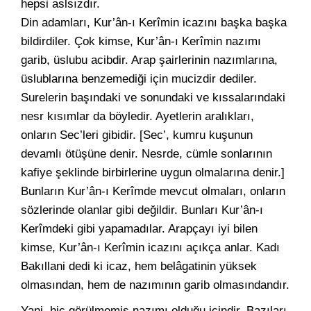
hepsi aslsızdır.
Din adamları, Kur’ân-ı Kerîmin icazını başka başka
bildirdiler. Çok kimse, Kur’ân-ı Kerîmin nazımı
garib, üslubu acibdir. Arap şairlerinin nazımlarına,
üslublarına benzemediği için mucizdir dediler.
Surelerin başındaki ve sonundaki ve kıssalarındaki
nesr kısımlar da böyledir. Ayetlerin aralıkları,
onların Sec’leri gibidir. [Sec’, kumru kuşunun
devamlı ötüşüne denir. Nesrde, cümle sonlarının
kafiye şeklinde birbirlerine uygun olmalarına denir.]
Bunların Kur’ân-ı Kerîmde mevcut olmaları, onların
sözlerinde olanlar gibi değildir. Bunları Kur’ân-ı
Kerîmdeki gibi yapamadılar. Arapçayı iyi bilen
kimse, Kur’ân-ı Kerîmin icazını açıkça anlar. Kadı
Bakıllani dedi ki icaz, hem belâgatinin yüksek
olmasından, hem de nazımının garib olmasındandır.
Yani, hiç görülmemiş nazımı olduğu içindir. Bazıları,