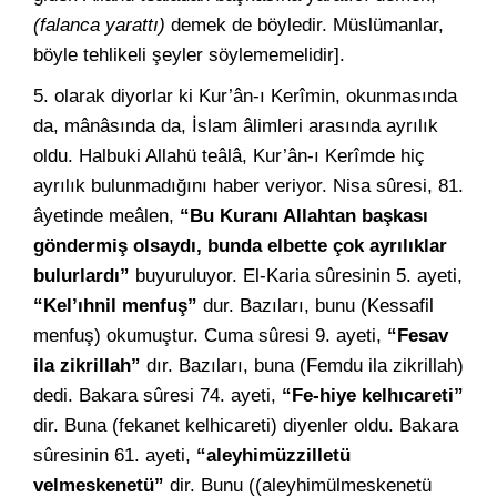
(falanca yarattı)
demek de böyledir. Müslümanlar,
böyle tehlikeli şeyler söylememelidir].
5. olarak diyorlar ki Kur’ân-ı Kerîmin, okunmasında
da, mânâsında da, İslam âlimleri arasında ayrılık
oldu. Halbuki Allahü teâlâ, Kur’ân-ı Kerîmde hiç
ayrılık bulunmadığını haber veriyor. Nisa sûresi, 81.
âyetinde meâlen,
“Bu Kuranı Allahtan başkası
göndermiş olsaydı, bunda elbette çok ayrılıklar
bulurlardı”
buyuruluyor. El-Karia sûresinin 5. ayeti,
“Kel’ıhnil menfuş”
dur. Bazıları, bunu (Kessafil
menfuş) okumuştur. Cuma sûresi 9. ayeti,
“Fesav
ila zikrillah”
dır. Bazıları, buna (Femdu ila zikrillah)
dedi. Bakara sûresi 74. ayeti,
“Fe-hiye kelhıcareti”
dir. Buna (fekanet kelhicareti) diyenler oldu. Bakara
sûresinin 61. ayeti,
“aleyhimüzzilletü
velmeskenetü”
dir. Bunu ((aleyhimülmeskenetü