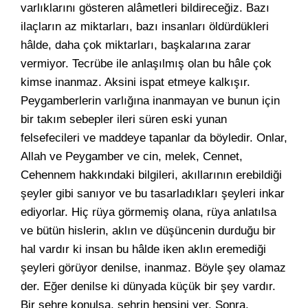
varlıklarını gösteren alâmetleri bildireceğiz. Bazı
ilaçların az miktarları, bazı insanları öldürdükleri
hâlde, daha çok miktarları, başkalarına zarar
vermiyor. Tecrübe ile anlaşılmış olan bu hâle çok
kimse inanmaz. Aksini ispat etmeye kalkışır.
Peygamberlerin varlığına inanmayan ve bunun için
bir takım sebepler ileri süren eski yunan
felsefecileri ve maddeye tapanlar da böyledir. Onlar,
Allah ve Peygamber ve cin, melek, Cennet,
Cehennem hakkındaki bilgileri, akıllarının erebildiği
şeyler gibi sanıyor ve bu tasarladıkları şeyleri inkar
ediyorlar. Hiç rüya görmemiş olana, rüya anlatılsa
ve bütün hislerin, aklın ve düşüncenin durduğu bir
hal vardır ki insan bu hâlde iken aklın eremediği
şeyleri görüyor denilse, inanmaz. Böyle şey olamaz
der. Eğer denilse ki dünyada küçük bir şey vardır.
Bir şehre konulsa, şehrin hepsini yer. Sonra,