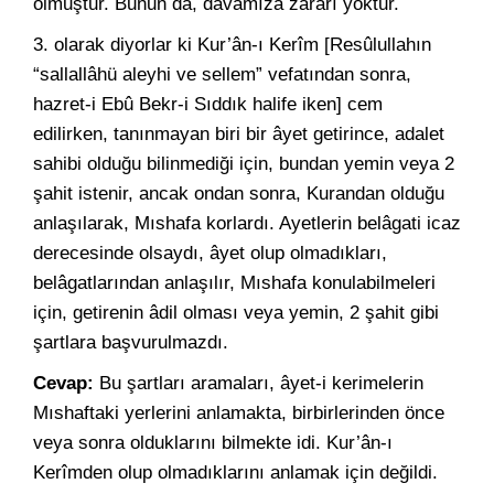
olmuştur. Bunun da, davamıza zararı yoktur.
3. olarak diyorlar ki Kur’ân-ı Kerîm [Resûlullahın
“sallallâhü aleyhi ve sellem” vefatından sonra,
hazret-i Ebû Bekr-i Sıddık halife iken] cem
edilirken, tanınmayan biri bir âyet getirince, adalet
sahibi olduğu bilinmediği için, bundan yemin veya 2
şahit istenir, ancak ondan sonra, Kurandan olduğu
anlaşılarak, Mıshafa korlardı. Ayetlerin belâgati icaz
derecesinde olsaydı, âyet olup olmadıkları,
belâgatlarından anlaşılır, Mıshafa konulabilmeleri
için, getirenin âdil olması veya yemin, 2 şahit gibi
şartlara başvurulmazdı.
Cevap:
Bu şartları aramaları, âyet-i kerimelerin
Mıshaftaki yerlerini anlamakta, birbirlerinden önce
veya sonra olduklarını bilmekte idi. Kur’ân-ı
Kerîmden olup olmadıklarını anlamak için değildi.