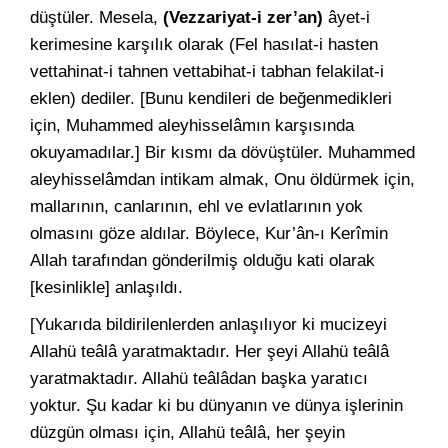
düştüler. Mesela,
(Vezzariyat-i zer’an)
âyet-i
kerimesine karşılık olarak (Fel hasılat-i hasten
vettahinat-i tahnen vettabihat-i tabhan felakilat-i
eklen) dediler. [Bunu kendileri de beğenmedikleri
için, Muhammed aleyhisselâmın karşısında
okuyamadılar.] Bir kısmı da dövüştüler. Muhammed
aleyhisselâmdan intikam almak, Onu öldürmek için,
mallarının, canlarının, ehl ve evlatlarının yok
olmasını göze aldılar. Böylece, Kur’ân-ı Kerîmin
Allah tarafından gönderilmiş olduğu kati olarak
[kesinlikle] anlaşıldı.
[Yukarıda bildirilenlerden anlaşılıyor ki mucizeyi
Allahü teâlâ yaratmaktadır. Her şeyi Allahü teâlâ
yaratmaktadır. Allahü teâlâdan başka yaratıcı
yoktur. Şu kadar ki bu dünyanın ve dünya işlerinin
düzgün olması için, Allahü teâlâ, her şeyin