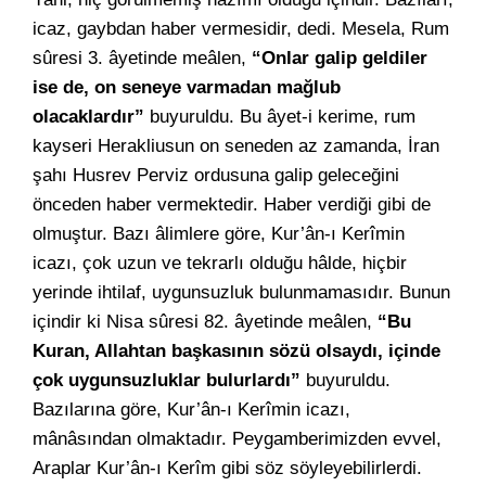
icaz, gaybdan haber vermesidir, dedi. Mesela, Rum
sûresi 3. âyetinde meâlen,
“Onlar galip geldiler
ise de, on seneye varmadan mağlub
olacaklardır”
buyuruldu. Bu âyet-i kerime, rum
kayseri Herakliusun on seneden az zamanda, İran
şahı Husrev Perviz ordusuna galip geleceğini
önceden haber vermektedir. Haber verdiği gibi de
olmuştur. Bazı âlimlere göre, Kur’ân-ı Kerîmin
icazı, çok uzun ve tekrarlı olduğu hâlde, hiçbir
yerinde ihtilaf, uygunsuzluk bulunmamasıdır. Bunun
içindir ki Nisa sûresi 82. âyetinde meâlen,
“Bu
Kuran, Allahtan başkasının sözü olsaydı, içinde
çok uygunsuzluklar bulurlardı”
buyuruldu.
Bazılarına göre, Kur’ân-ı Kerîmin icazı,
mânâsından olmaktadır. Peygamberimizden evvel,
Araplar Kur’ân-ı Kerîm gibi söz söyleyebilirlerdi.