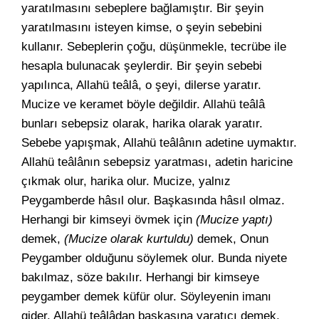
yaratılmasını sebeplere bağlamıştır. Bir şeyin
yaratılmasını isteyen kimse, o şeyin sebebini
kullanır. Sebeplerin çoğu, düşünmekle, tecrübe ile
hesapla bulunacak şeylerdir. Bir şeyin sebebi
yapılınca, Allahü teâlâ, o şeyi, dilerse yaratır.
Mucize ve keramet böyle değildir. Allahü teâlâ
bunları sebepsiz olarak, harika olarak yaratır.
Sebebe yapışmak, Allahü teâlânın adetine uymaktır.
Allahü teâlânın sebepsiz yaratması, adetin haricine
çıkmak olur, harika olur. Mucize, yalnız
Peygamberde hâsıl olur. Başkasında hâsıl olmaz.
Herhangi bir kimseyi övmek için
(Mucize yaptı)
demek,
(Mucize olarak kurtuldu)
demek, Onun
Peygamber olduğunu söylemek olur. Bunda niyete
bakılmaz, söze bakılır. Herhangi bir kimseye
peygamber demek küfür olur. Söyleyenin imanı
gider. Allahü teâlâdan başkasına yaratıcı demek,