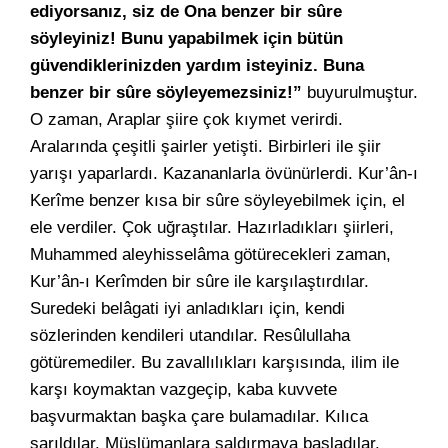
ediyorsanız, siz de Ona benzer bir sûre
söyleyiniz! Bunu yapabilmek için bütün
güvendiklerinizden yardım isteyiniz. Buna
benzer bir sûre söyleyemezsiniz!”
buyurulmuştur.
O zaman, Araplar şiire çok kıymet verirdi.
Aralarında çeşitli şairler yetişti. Birbirleri ile şiir
yarışı yaparlardı. Kazananlarla övünürlerdi. Kur’ân-ı
Kerîme benzer kısa bir sûre söyleyebilmek için, el
ele verdiler. Çok uğraştılar. Hazırladıkları şiirleri,
Muhammed aleyhisselâma götürecekleri zaman,
Kur’ân-ı Kerîmden bir sûre ile karşılaştırdılar.
Suredeki belâgati iyi anladıkları için, kendi
sözlerinden kendileri utandılar. Resûlullaha
götüremediler. Bu zavallılıkları karşısında, ilim ile
karşı koymaktan vazgeçip, kaba kuvvete
başvurmaktan başka çare bulamadılar. Kılıca
sarıldılar. Müslümanlara saldırmaya başladılar.