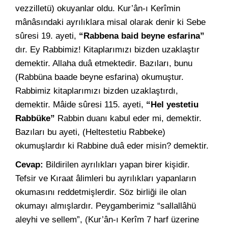
vezzilletü) okuyanlar oldu. Kur’ân-ı Kerîmin
mânâsındaki ayrılıklara misal olarak denir ki Sebe
sûresi 19. ayeti,
“Rabbena baid beyne esfarina”
dır. Ey Rabbimiz! Kitaplarımızı bizden uzaklaştır
demektir. Allaha duâ etmektedir. Bazıları, bunu
(Rabbüna baade beyne esfarina) okumuştur.
Rabbimiz kitaplarımızı bizden uzaklaştırdı,
demektir. Mâide sûresi 115. ayeti,
“Hel yestetiu
Rabbüke”
Rabbin duanı kabul eder mi, demektir.
Bazıları bu ayeti, (Heltestetiu Rabbeke)
okumuşlardır ki Rabbine duâ eder misin? demektir.
Cevap:
Bildirilen ayrılıkları yapan birer kişidir.
Tefsir ve Kıraat âlimleri bu ayrılıkları yapanların
okumasını reddetmişlerdir. Söz birliği ile olan
okumayı almışlardır. Peygamberimiz “sallallâhü
aleyhi ve sellem”, (Kur’ân-ı Kerîm 7 harf üzerine