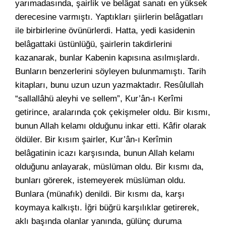
yarımadasında, şairlik ve belâgat sanatı en yüksek
derecesine varmıştı. Yaptıkları şiirlerin belâgatları
ile birbirlerine övünürlerdi. Hatta, yedi kasidenin
belâgattaki üstünlüğü, şairlerin takdirlerini
kazanarak, bunlar Kabenin kapısına asılmışlardı.
Bunların benzerlerini söyleyen bulunmamıştı. Tarih
kitapları, bunu uzun uzun yazmaktadır. Resûlullah
“sallallâhü aleyhi ve sellem”, Kur’ân-ı Kerîmi
getirince, aralarında çok çekişmeler oldu. Bir kısmı,
bunun Allah kelamı olduğunu inkar etti. Kâfir olarak
öldüler. Bir kısım şairler, Kur’ân-ı Kerîmin
belâgatinin icazı karşısında, bunun Allah kelamı
olduğunu anlayarak, müslüman oldu. Bir kısmı da,
bunları görerek, istemeyerek müslüman oldu.
Bunlara (münafık) denildi. Bir kısmı da, karşı
koymaya kalkıştı. İğri büğrü karşılıklar getirerek,
aklı başında olanlar yanında, gülünç duruma