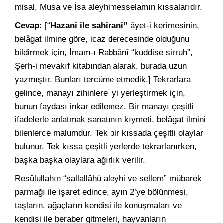
misal, Musa ve İsa aleyhimesselamın kıssalarıdır.
Cevap:
[“
Hazani ile sahirani”
âyet-i kerimesinin,
belâgat ilmine göre, icaz derecesinde olduğunu
bildirmek için, İmam-ı Rabbânî “kuddise sirruh”,
Şerh-i mevakıf kitabından alarak, burada uzun
yazmıştır. Bunları tercüme etmedik.] Tekrarlara
gelince, manayı zihinlere iyi yerleştirmek için,
bunun faydası inkar edilemez. Bir manayı çeşitli
ifadelerle anlatmak sanatının kıymeti, belâgat ilmini
bilenlerce malumdur. Tek bir kıssada çeşitli olaylar
bulunur. Tek kıssa çeşitli yerlerde tekrarlanırken,
başka başka olaylara ağırlık verilir.
Resûlullahın “sallallâhü aleyhi ve sellem” mübarek
parmağı ile işaret edince, ayın 2’ye bölünmesi,
taşların, ağaçların kendisi ile konuşmaları ve
kendisi ile beraber gitmeleri, hayvanların