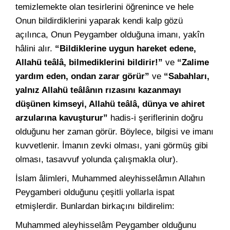
temizlemekte olan tesirlerini öğrenince ve hele
Onun bildirdiklerini yaparak kendi kalp gözü
açılınca, Onun Peygamber olduğuna imanı, yakîn
hâlini alır.
“Bildiklerine uygun hareket edene,
Allahü teâlâ, bilmediklerini bildirir!”
ve
“Zalime
yardım eden, ondan zarar görür”
ve
“Sabahları,
yalnız Allahü teâlânın rızasını kazanmayı
düşünen kimseyi, Allahü teâlâ, dünya ve ahiret
arzularına kavuşturur”
hadis-i şeriflerinin doğru
olduğunu her zaman görür. Böylece, bilgisi ve imanı
kuvvetlenir. İmanın zevki olması, yani görmüş gibi
olması, tasavvuf yolunda çalışmakla olur).
İslam âlimleri, Muhammed aleyhisselâmın Allahın
Peygamberi olduğunu çeşitli yollarla ispat
etmişlerdir. Bunlardan birkaçını bildirelim:
Muhammed aleyhisselâm Peygamber olduğunu