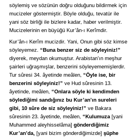
söylemiş ve sözünün doğru olduğunu bildirmek için
mucizeler göstermiştir. Böyle olduğu, tevatür ile
yani söz birliği ile bizlere kadar, haber verilmiştir.
Mucizelerinin en büyüğü Kur’ân-ı Kerîmdir.
Kur’ân-ı Kerîm mucizdir. Yani, Onun gibi söz kimse
söyleyemez.
“Buna benzer siz de söyleyiniz!”
diyerek, meydan okumuştur. Arabistan’ın meşhur
şairleri uğraşmışlar, benzerini söyleyememişlerdir.
Tur sûresi 34. âyetinde meâlen,
“Öyle ise, bir
benzerini söyleyiniz!”
ve Hud sûresinin 13.
âyetinde, meâlen,
“Onlara söyle ki kendimden
söylediğimi sandığınız bu Kur’an’ın sureleri
gibi, 10 sûre de siz söyleyiniz!”
ve Bakara
sûresinin 23. âyetinde, meâlen,
“Kulumuza
[yani
Muhammed aleyhisselâma]
gönderdiğimiz
Kur’an’da,
[yani bizim gönderdiğimizde]
şüphe