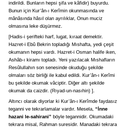
indirildi. Bunların hepsi şifa ve kâfidir) buyurdu.
Bunun için Kur’ân-ı Kerîmin okunmasında ve
mânâsında hâsıl olan ayrılıklar, Onun muciz
olmasına leke düşürmez.
[Hadis-i şerifteki harf, lugat, kıraat demektir.
Hazret-i Ebû Bekrin topladığı Mıshafta, yedi çeşit
okumanın hepsi vardı. Hazret-i Osman halife iken,
Ashâb-ı kiramı topladı. Yeni yazılacak Mıshafların
Resûlullahın son senesinde okuduğu şekilde
olmaları söz birliği ile kabul edildi. Kur’ân-ı Kerîmi
bu şekilde okumak vâciptir. Diğer altı şekilde
okumak da caizdir. (Rıyad-un-nasıhin) ].
Altıncı olarak diyorlar ki Kur’ân-ı Kerîmde faydasız
teganni ve tekrarlamalar vardır. Mesela,
“İnne
hazani le-sahirani”
böyle tegannidir. Okumadaki
tekrara misal, Rahman suresidir. Manadaki tekrara