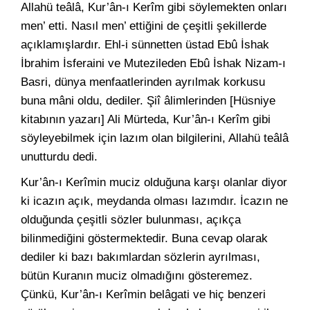
Allahü teâlâ, Kur’ân-ı Kerîm gibi söylemekten onları
men’ etti. Nasıl men’ ettiğini de çeşitli şekillerde
açıklamışlardır. Ehl-i sünnetten üstad Ebû İshak
İbrahim İsferaini ve Mutezileden Ebû İshak Nizam-ı
Basri, dünya menfaatlerinden ayrılmak korkusu
buna mâni oldu, dediler. Şiî âlimlerinden [Hüsniye
kitabının yazarı] Ali Mürteda, Kur’ân-ı Kerîm gibi
söyleyebilmek için lazım olan bilgilerini, Allahü teâlâ
unutturdu dedi.
Kur’ân-ı Kerîmin muciz olduğuna karşı olanlar diyor
ki icazın açık, meydanda olması lazımdır. İcazın ne
olduğunda çeşitli sözler bulunması, açıkça
bilinmediğini göstermektedir. Buna cevap olarak
dediler ki bazı bakımlardan sözlerin ayrılması,
bütün Kuranın muciz olmadığını gösteremez.
Çünkü, Kur’ân-ı Kerîmin belâgati ve hiç benzeri