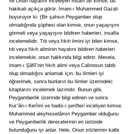
ve Onun hayatını inceleyen insaflı bir kimse, bu
hakikati açıkça görür. İmam-ı Muhammed Gazali
buyuruyor ki: (Bir şahsın Peygamber olup
olmadığında şüphesi olan kimse, onun yaşayışını
görmeli veya yaşayışını bildiren haberleri, insafla
incelemelidir. Tıb veya fıkıh ilmini iyi bilen kimse,
tıb veya fıkıh aliminin hayatını bildiren haberleri
incelemekle, onun hakkında bilgi edinir. Mesela,
imam-ı Şâfiî’nin fıkıh alimi veya Calinosun tabib
olup olmadığını anlamak için, bu ilimleri iyi
öğrenmek, sonra bunların bu ilimler üzerindeki
kitaplarını incelemek lazımdır. Bunun gibi,
Peygamberlik üzerinde bilgi edinen ve sonra
Kur’ân-ı Kerîmi ve hadis-i şerifleri inceliyen kimse,
Muhammed aleyhisselâmın Peygamber olduğunu
ve Peygamberlik derecelerinin en üstünde
bulunduğunu iyi anlar. Hele, Onun sözlerinin kalbi