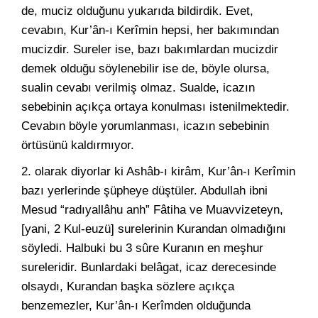
de, muciz olduğunu yukarıda bildirdik. Evet,
cevabın, Kur’ân-ı Kerîmin hepsi, her bakımından
mucizdir. Sureler ise, bazı bakımlardan mucizdir
demek olduğu söylenebilir ise de, böyle olursa,
sualin cevabı verilmiş olmaz. Sualde, icazın
sebebinin açıkça ortaya konulması istenilmektedir.
Cevabın böyle yorumlanması, icazın sebebinin
örtüsünü kaldırmıyor.
2. olarak diyorlar ki Ashâb-ı kirâm, Kur’ân-ı Kerîmin
bazı yerlerinde şüpheye düştüler. Abdullah ibni
Mesud “radıyallâhu anh” Fâtiha ve Muavvizeteyn,
[yani, 2 Kul-euzü] surelerinin Kurandan olmadığını
söyledi. Halbuki bu 3 sûre Kuranın en meşhur
sureleridir. Bunlardaki belâgat, icaz derecesinde
olsaydı, Kurandan başka sözlere açıkça
benzemezler, Kur’ân-ı Kerîmden olduğunda