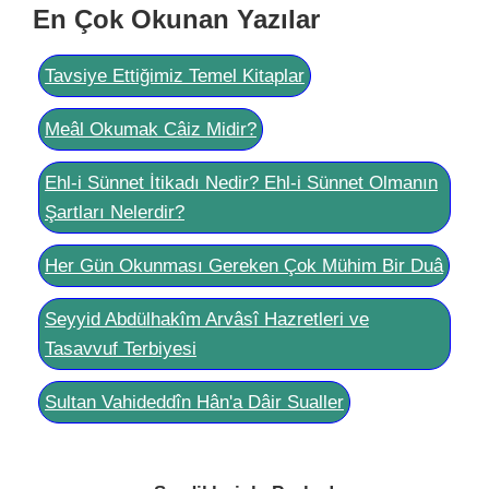
En Çok Okunan Yazılar
Tavsiye Ettiğimiz Temel Kitaplar
Meâl Okumak Câiz Midir?
Ehl-i Sünnet İtikadı Nedir? Ehl-i Sünnet Olmanın
Şartları Nelerdir?
Her Gün Okunması Gereken Çok Mühim Bir Duâ
Seyyid Abdülhakîm Arvâsî Hazretleri ve
Tasavvuf Terbiyesi
Sultan Vahideddîn Hân'a Dâir Sualler