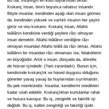
Bu hâl, insanlığın en kötü huylarından biridir.
Kıskanç insan, ömrü boyunca rahatsız insandır.
Böyle insanlar, kendinden aşağı olan insanı görmez
de, kendinden yüksek ve varlıklı insanın her şeyini
görür ve onu kıskanır. Kıskanç insan, Allahü
teâlânın kendisine verdiği şeylere râzı olmayan
insan demektir. Allahü teâlânın verdiğine râzı
olmayan insandan Allahü teâlâ da râzı olmaz. Allahü
teâlânın bir insandan râzı olmaması ise, felaketlerin
en büyüğüdür. Artık o insan, dünyada da, ahirette
de hüsran içindedir. (Yani zarardadır). Bunun için,
kendisinde kıskançlık ve hased duygusu olduğunu
görenler yavaş yavaş bu huylarından sıyrılmalıdır.
Bu pek mümkündür. İnsanlar, kendilerini istedikleri
kadar ıslah edebilir. Kıskançlıktan kurtulanlar rahat
ve huzura kavuşur. Bu iş, zenginlik ve fakirlik işi
değildir. Bu iş, kalbin zenginliği ve fakirliği işidir.