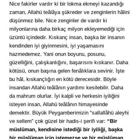
Nice fakirler vardır ki bir lokma ekmeyi kazandığı
zaman, Allahü teâlâya şükreder ve zenginlerin hâlini
düşünmez bile. Nice zenginler de vardır ki
milyonlarına daha birkaç milyon ekleyemediği için
üzüntü içindedir. Kıskanç insan, başka bir insanın
kendinden iyi giyinmesini, iyi yaşamasını
hazmedemez. Yani onun boyunu, posunu,
güzelliğini, çalışkanlığını, başarısını kıskanır. Daha
kötüsü, onun başına gelen fenâlıklara sevinir. İşte
bu hâl, kıskançlığın en kötü derecesidir. Böyle
insandan Allahü teâlânın yardımı kesilebilir. Daha
da mahrum olurlar. İyi kalpli ve herkesin iyiliğini
isteyen insan, Allahü teâlânın himayesinde
demektir. Büyük Peygamberimizin “sallallâhü aleyhi
ve sellem” çok güzel bir hadis-i şerifi var:
“Bir
müslüman, kendisine istediği bir iyiliği, başka
bir müslüman için istemezse ve bir müslüman,