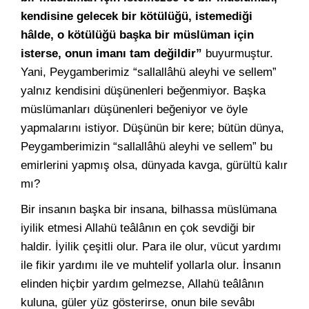
kendisine gelecek bir kötülüğü, istemediği
hâlde, o kötülüğü başka bir müslüman için
isterse, onun imanı tam değildir”
buyurmuştur.
Yani, Peygamberimiz “sallallâhü aleyhi ve sellem”
yalnız kendisini düşünenleri beğenmiyor. Başka
müslümanları düşünenleri beğeniyor ve öyle
yapmalarını istiyor. Düşünün bir kere; bütün dünya,
Peygamberimizin “sallallâhü aleyhi ve sellem” bu
emirlerini yapmış olsa, dünyada kavga, gürültü kalır
mı?
Bir insanın başka bir insana, bilhassa müslümana
iyilik etmesi Allahü teâlânın en çok sevdiği bir
haldir. İyilik çeşitli olur. Para ile olur, vücut yardımı
ile fikir yardımı ile ve muhtelif yollarla olur. İnsanın
elinden hiçbir yardım gelmezse, Allahü teâlânın
kuluna, güler yüz gösterirse, onun bile sevâbı