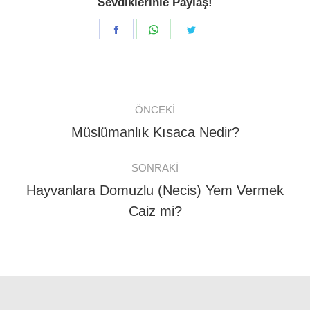
Sevdiklerinle Paylaş!
Share
Share
Share
on
on
on
Facebook
WhatsApp
Twitter
Post
ÖNCEKI
navigation
Müslümanlık Kısaca Nedir?
Previous
post:
SONRAKI
Hayvanlara Domuzlu (Necis) Yem Vermek
Next
Caiz mi?
post: