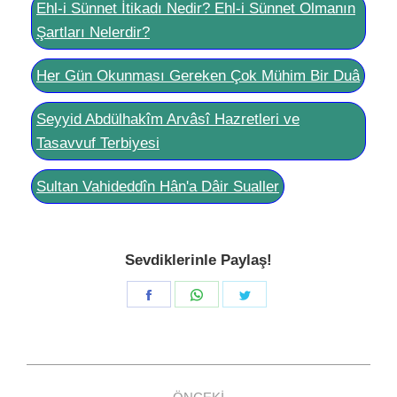
Ehl-i Sünnet İtikadı Nedir? Ehl-i Sünnet Olmanın
Şartları Nelerdir?
Her Gün Okunması Gereken Çok Mühim Bir Duâ
Seyyid Abdülhakîm Arvâsî Hazretleri ve
Tasavvuf Terbiyesi
Sultan Vahideddîn Hân'a Dâir Sualler
Sevdiklerinle Paylaş!
Share
Share
Share
on
on
on
Facebook
WhatsApp
Twitter
Post