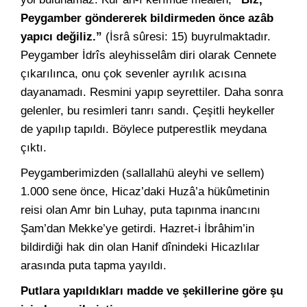
Peygamber göndererek bildirmeden önce azâb
yapıcı değiliz.”
(İsrâ sûresi: 15) buyrulmaktadır.
Peygamber İdrîs aleyhisselâm diri olarak Cennete
çıkarılınca, onu çok sevenler ayrılık acısına
dayanamadı. Resmini yapıp seyrettiler. Daha sonra
gelenler, bu resimleri tanrı sandı. Çeşitli heykeller
de yapılıp tapıldı. Böylece putperestlik meydana
çıktı.
Peygamberimizden (sallallahü aleyhi ve sellem)
1.000 sene önce, Hicaz’daki Huzâ’a hükûmetinin
reisi olan Amr bin Luhay, puta tapınma inancını
Şam’dan Mekke’ye getirdi. Hazret-i İbrâhim’in
bildirdiği hak din olan Hanif dînindeki Hicazlılar
arasında puta tapma yayıldı.
Putlara yapıldıkları madde ve şekillerine göre şu