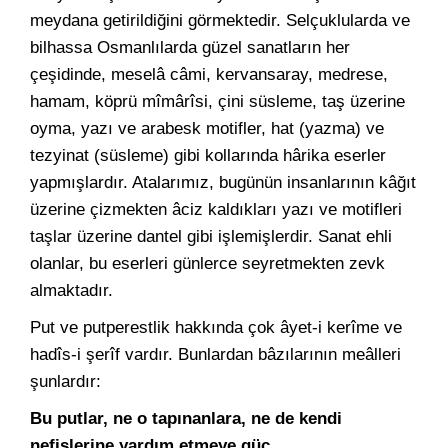
meydana getirildiğini görmektedir. Selçuklularda ve
bilhassa Osmanlılarda güzel sanatların her
çeşidinde, meselâ câmi, kervansaray, medrese,
hamam, köprü mîmârîsi, çini süsleme, taş üzerine
oyma, yazı ve arabesk motifler, hat (yazma) ve
tezyinat (süsleme) gibi kollarında hârika eserler
yapmışlardır. Atalarımız, bugünün insanlarının kâğıt
üzerine çizmekten âciz kaldıkları yazı ve motifleri
taşlar üzerine dantel gibi işlemişlerdir. Sanat ehli
olanlar, bu eserleri günlerce seyretmekten zevk
almaktadır.
Put ve putperestlik hakkında çok âyet-i kerîme ve
hadîs-i şerîf vardır. Bunlardan bâzılarının meâlleri
şunlardır:
Bu putlar, ne o tapınanlara, ne de kendi
nefislerine yardım etmeye güç