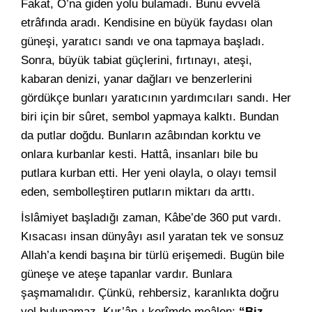
Fakat, O’na giden yolu bulamadı. Bunu evvelâ
etrâfında aradı. Kendisine en büyük faydası olan
güneşi, yaratıcı sandı ve ona tapmaya başladı.
Sonra, büyük tabiat güçlerini, fırtınayı, ateşi,
kabaran denizi, yanar dağları ve benzerlerini
gördükçe bunları yaratıcının yardımcıları sandı. Her
biri için bir sûret, sembol yapmaya kalktı. Bundan
da putlar doğdu. Bunların azâbından korktu ve
onlara kurbanlar kesti. Hattâ, insanları bile bu
putlara kurban etti. Her yeni olayla, o olayı temsil
eden, sembolleştiren putların miktarı da arttı.
İslâmiyet başladığı zaman, Kâbe’de 360 put vardı.
Kısacası insan dünyâyı asıl yaratan tek ve sonsuz
Allah’a kendi başına bir türlü erişemedi. Bugün bile
güneşe ve ateşe tapanlar vardır. Bunlara
şaşmamalıdır. Çünkü, rehbersiz, karanlıkta doğru
yol bulunamaz. Kur’ân-ı kerîmde meâlen;
“Biz,