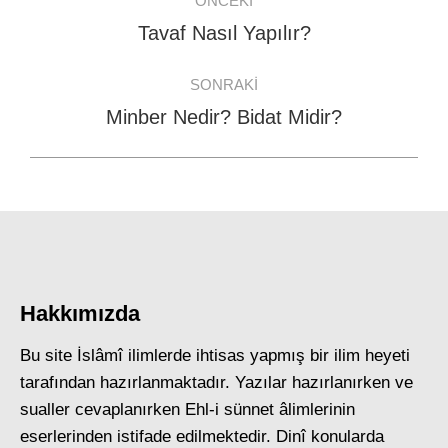
ÖNCEKI
navigation
Tavaf Nasıl Yapılır?
Previous
post:
SONRAKI
Minber Nedir? Bidat Midir?
Next
post:
Hakkımızda
Bu site İslâmî ilimlerde ihtisas yapmış bir ilim heyeti
tarafından hazırlanmaktadır. Yazılar hazırlanırken ve
sualler cevaplanırken Ehl-i sünnet âlimlerinin
eserlerinden istifade edilmektedir. Dinî konularda