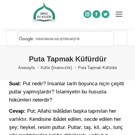
Instagram
Facebook
Twitter
Puta Tapmak Küfürdür
You are here:
Anasayfa
Küfür (İmansızlık)
Puta Tapmak Küfürdür
Sual:
Put nedir? İnsanlar tarih boyunca niçin çeşitli
putlar yapmışlardır? İslamiyetin bu hususta
hükümleri nelerdir?
Cevap:
Put; Allahü teâlâdan başka tapınılan her
varlıktır. Kendisine ibâdet edilen, secde edilen her
şey; heykel, resim puttur. Putlar; taş, kil, alçı, tunç