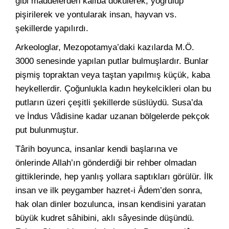
gibi maddelerden kalıba dökülerek, yoğrulup
pişirilerek ve yontularak insan, hayvan vs.
şekillerde yapılırdı.
Arkeologlar, Mezopotamya’daki kazılarda M.Ö.
3000 senesinde yapılan putlar bulmuşlardır. Bunlar
pişmiş topraktan veya taştan yapılmış küçük, kaba
heykellerdir. Çoğunlukla kadın heykelcikleri olan bu
putların üzeri çeşitli şekillerde süslüydü. Susa’da
ve İndus Vâdisine kadar uzanan bölgelerde pekçok
put bulunmuştur.
Târih boyunca, insanlar kendi başlarına ve
önlerinde Allah’ın gönderdiği bir rehber olmadan
gittiklerinde, hep yanlış yollara saptıkları görülür. İlk
insan ve ilk peygamber hazret-i Âdem’den sonra,
hak olan dinler bozulunca, insan kendisini yaratan
büyük kudret sâhibini, aklı sâyesinde düşündü.