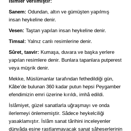
isimler verilmiştir:
Sanem:
Odundan, altın ve gümüşten yapılmış
insan heykeline denir.
Vesen:
Taştan yapılan insan heykeline denir.
Timsal:
Yalnız canlı resimlerine denir.
Sûret, tasvir:
Kumaşa, duvara ve başka yerlere
yapılan resimlere denir. Bunlara tapanlara putperest
veya müşrik denir.
Mekke, Müslümanlar tarafından fethedildiği gün,
Kâbe’de bulunan 360 kadar putun hepsi Peygamber
efendimizin emri üzerine kırıldı, imhâ edildi.
İslâmiyet, güzel sanatlarla uğraşmayı ve onda
ilerlemeyi önlememiştir. Sâdece heykelciliği
yasaklamıştır. İslâm sanat târihini inceleyenler
dünyâda eşine rastlanmayacak sanat şâheserlerinin