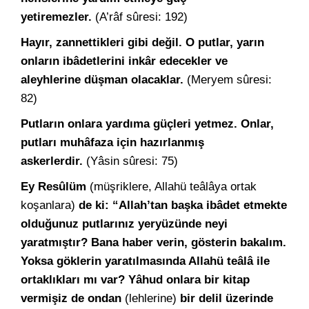
yetiremezler.
(A’râf sûresi: 192)
Hayır, zannettikleri gibi değil. O putlar, yarın
onların ibâdetlerini inkâr edecekler ve
aleyhlerine düşman olacaklar.
(Meryem sûresi:
82)
Putların onlara yardıma güçleri yetmez. Onlar,
putları muhâfaza için hazırlanmış
askerlerdir.
(Yâsin sûresi: 75)
Ey Resûlüm
(müşriklere, Allahü teâlâya ortak
koşanlara)
d
e ki: “Allah’tan başka ibâdet etmekte
olduğunuz putlarınız yeryüzünde neyi
yaratmıştır? Bana haber verin, gösterin bakalım.
Yoksa göklerin yaratılmasında Allahü teâlâ ile
ortaklıkları mı var? Yâhud onlara bir kitap
vermişiz de ondan
(lehlerine)
bir delil üzerinde