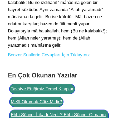
kalabalık! Bu ne izdiham!” mânâsına gelen bir
hayret sözüdür. Aynı zamanda “Allah yaratmadı”
mânâsına da gelir. Bu ise küfrdür. Mâ, bazen ne
edatını karşılar; bazen de fiili menfi yapar.
Dolayısıyla mâ halakallah, hem (Bu ne kalabalık!);
hem (Allah neler yaratmış); hem de (Allah
yaratmadı) ma’nâsına gelir.
Benzer Suallerin Cevapları İçin Tıklayınız
En Çok Okunan Yazılar
Tavsiye Ettiğimiz Temel Kitaplar
Meâl Okumak Câiz Midir?
Ehl-i Sünnet İtikadı Nedir? Ehl-i Sünnet Olmanın