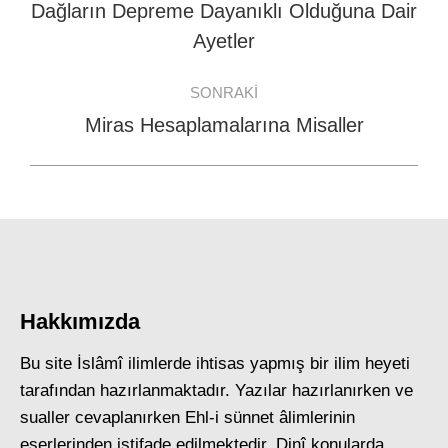
navigation
Dağların Depreme Dayanıklı Olduğuna Dair
Previous
Ayetler
post:
SONRAKI
Miras Hesaplamalarına Misaller
Next
post:
Hakkımızda
Bu site İslâmî ilimlerde ihtisas yapmış bir ilim heyeti
tarafından hazırlanmaktadır. Yazılar hazırlanırken ve
sualler cevaplanırken Ehl-i sünnet âlimlerinin
eserlerinden istifade edilmektedir. Dinî konularda