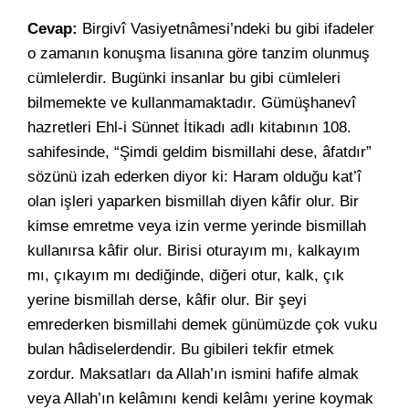
Cevap:
Birgivî Vasiyetnâmesi’ndeki bu gibi ifadeler
o zamanın konuşma lisanına göre tanzim olunmuş
cümlelerdir. Bugünki insanlar bu gibi cümleleri
bilmemekte ve kullanmamaktadır. Gümüşhanevî
hazretleri Ehl-i Sünnet İtikadı adlı kitabının 108.
sahifesinde, “Şimdi geldim bismillahi dese, âfatdır”
sözünü izah ederken diyor ki: Haram olduğu kat’î
olan işleri yaparken bismillah diyen kâfir olur. Bir
kimse emretme veya izin verme yerinde bismillah
kullanırsa kâfir olur. Birisi oturayım mı, kalkayım
mı, çıkayım mı dediğinde, diğeri otur, kalk, çık
yerine bismillah derse, kâfir olur. Bir şeyi
emrederken bismillahi demek günümüzde çok vuku
bulan hâdiselerdendir. Bu gibileri tekfir etmek
zordur. Maksatları da Allah’ın ismini hafife almak
veya Allah’ın kelâmını kendi kelâmı yerine koymak