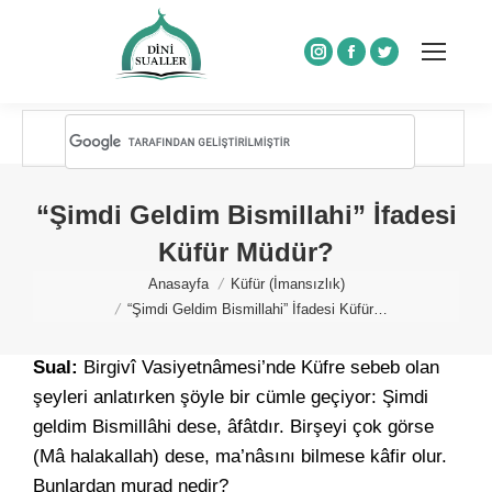
Instagram
Facebook
Twitter
“Şimdi Geldim Bismillahi” İfadesi
Küfür Müdür?
You are here:
Anasayfa
Küfür (İmansızlık)
“Şimdi Geldim Bismillahi” İfadesi Küfür…
Sual:
Birgivî Vasiyetnâmesi’nde Küfre sebeb olan
şeyleri anlatırken şöyle bir cümle geçiyor: Şimdi
geldim Bismillâhi dese, âfâtdır. Birşeyi çok görse
(Mâ halakallah) dese, ma’nâsını bilmese kâfir olur.
Bunlardan murad nedir?