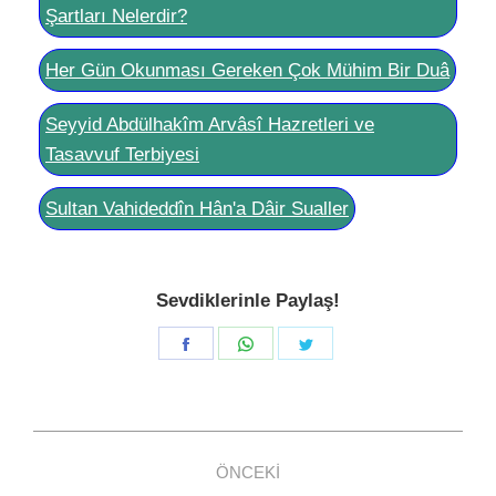
Şartları Nelerdir?
Her Gün Okunması Gereken Çok Mühim Bir Duâ
Seyyid Abdülhakîm Arvâsî Hazretleri ve
Tasavvuf Terbiyesi
Sultan Vahideddîn Hân'a Dâir Sualler
Sevdiklerinle Paylaş!
Share
Share
Share
on
on
on
Facebook
WhatsApp
Twitter
Post
ÖNCEKI