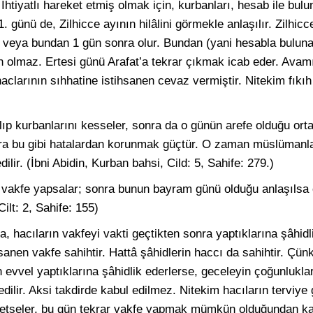
tiyatlı hareket etmiş olmak için, kurbanları, hesab ile bul
 günü de, Zilhicce ayının hilâlini görmekle anlaşılır. Zilhicc
n veya bundan 1 gün sonra olur. Bundan (yani hesabla bulun
ih olmaz. Ertesi günü Arafat’a tekrar çıkmak icab eder. Ava
clarının sıhhatine istihsanen cevaz vermiştir. Nitekim fıkıh
ıp kurbanlarını kesseler, sonra da o günün arefe olduğu ort
 Zira bu gibi hatalardan korunmak güçtür. O zaman müslümanla
ir. (İbni Abidin, Kurban bahsi, Cild: 5, Sahife: 279.)
vakfe yapsalar; sonra bunun bayram günü olduğu anlaşılsa ca
ilt: 2, Sahife: 155)
a, hacıların vakfeyi vakti geçtikten sonra yaptıklarına şâhidl
sanen vakfe sahihtir. Hattâ şâhidlerin haccı da sahihtir. Çün
 evvel yaptıklarına şâhidlik ederlerse, geceleyin çoğunluklarıy
ilir. Aksi takdirde kabul edilmez. Nitekim hacıların terviye
ik etseler, bu gün tekrar vakfe yapmak mümkün olduğundan ka