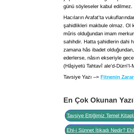
günü söyleseler kabul edilmez. 
Hacıların Arafat’ta vukuflarınd
şahidlikleri makbule olmaz. Ol k
mûris olduğundan imam merkumla
sahihdir. Hatta şahidlerin dahi
zamana hâs ibadet olduğundan,
ederlerse, nâsın ekseriyle gec
(Hâşiyetü Tahtavî ale’d-Dürri’l-
Tavsiye Yazı –>
Fitnenin Zarar
En Çok Okunan Yazı
Tavsiye Ettiğimiz Temel Kitapl
Ehl-i Sünnet İtikadı Nedir? Eh