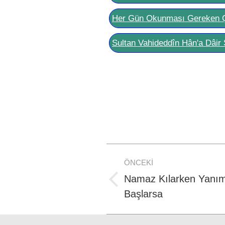
Her Gün Okunması Gereken 
Sultan Vahideddîn Hân'a Dâir 
Post
ÖNCEKI
navigation
Namaz Kılarken Yanı
Previous
Başlarsa
post: