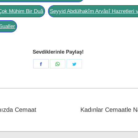
Çok Mühim Bir Duâ
Seyyid Abdülhakîm Arvâsî Hazretleri 
Sualler
Sevdiklerinle Paylaş!
Share
Share
Share
on
on
on
Facebook
WhatsApp
Twitter
mızda Cemaat
Kadınlar Cemaatle 
Next
post: