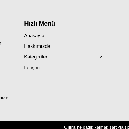
Hızlı Menü
Anasayfa
n
Hakkımızda
Kategoriler
İletişim
 bize
Orjinaline sadık kalmak şartıyla si