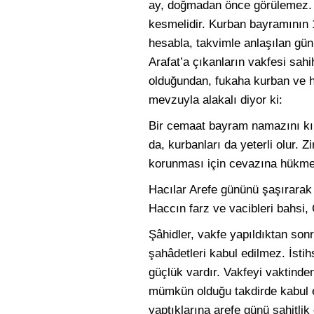
ay, doğmadan önce görülemez. İh
kesmelidir. Kurban bayramının 1.
hesabla, takvimle anlaşılan gü
Arafat’a çıkanların vakfesi sah
olduğundan, fukaha kurban ve ha
mevzuyla alakalı diyor ki:
Bir cemaat bayram namazını kıl
da, kurbanları da yeterli olur.
korunması için cevazına hükmedil
Hacılar Arefe gününü şaşırarak 
Haccın farz ve vacibleri bahsi, C
Şâhidler, vakfe yapıldıktan sonr
şahâdetleri kabul edilmez. İstih
güçlük vardır. Vakfeyi vaktinden
mümkün olduğu takdirde kabul ed
yaptıklarına arefe günü şahitl