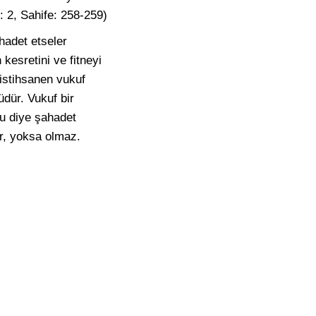
: 2, Sahife: 258-259)
hadet etseler
kesretini ve fitneyi
istihsanen vukuf
üdür. Vukuf bir
u diye şahadet
r, yoksa olmaz.