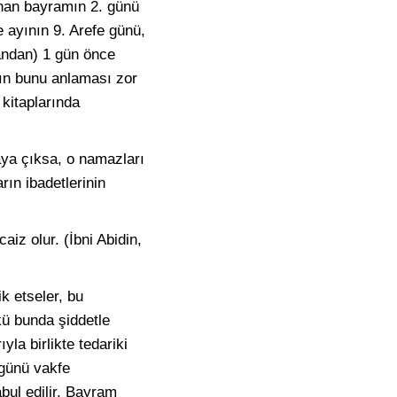
unan bayramın 2. günü
e ayının 9. Arefe günü,
andan) 1 gün önce
mın bunu anlaması zor
 kitaplarında
aya çıksa, o namazları
rın ibadetlerinin
iz olur. (İbni Abidin,
ik etseler, bu
kü bunda şiddetle
la birlikte tedariki
 günü vakfe
bul edilir. Bayram