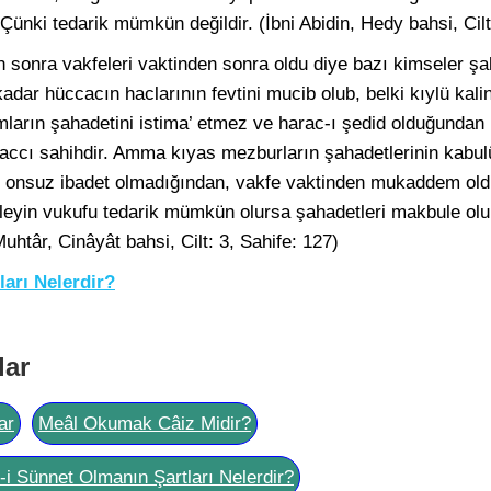
Çünki tedarik mümkün değildir. (İbni Abidin, Hedy bahsi, Cilt
an sonra vakfeleri vaktinden sonra oldu diye bazı kimseler şa
adar hüccacın haclarının fevtini mucib olub, belki kıylü kalin 
rın şahadetini istima’ etmez ve harac-ı şedid olduğundan 
 haccı sahihdir. Amma kıyas mezburların şahadetlerinin kabul
 onsuz ibadet olmadığından, vakfe vaktinden mukaddem old
eleyin vukufu tedarik mümkün olursa şahadetleri makbule olu
Muhtâr, Cinâyât bahsi, Cilt: 3, Sahife: 127)
ları Nelerdir?
lar
ar
Meâl Okumak Câiz Midir?
l-i Sünnet Olmanın Şartları Nelerdir?