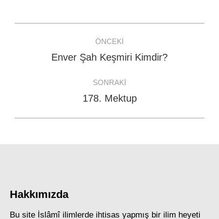
Facebook
WhatsApp
Twitter
Post
ÖNCEKI
navigation
Enver Şah Keşmiri Kimdir?
Previous
post:
SONRAKI
178. Mektup
Next
post:
Hakkımızda
Bu site İslâmî ilimlerde ihtisas yapmış bir ilim heyeti