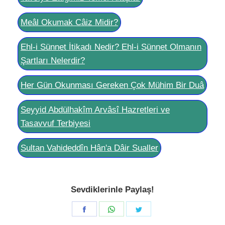
Meâl Okumak Câiz Midir?
Ehl-i Sünnet İtikadı Nedir? Ehl-i Sünnet Olmanın
Şartları Nelerdir?
Her Gün Okunması Gereken Çok Mühim Bir Duâ
Seyyid Abdülhakîm Arvâsî Hazretleri ve
Tasavvuf Terbiyesi
Sultan Vahideddîn Hân'a Dâir Sualler
Sevdiklerinle Paylaş!
Share
Share
Share
on
on
on