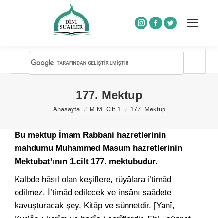
Instagram
Facebook
Twitter
177. Mektup
You are here:
Anasayfa
M.M. Cilt 1
177. Mektup
Bu mektup İmam Rabbani hazretlerinin
mahdumu Muhammed Masum hazretlerinin
Mektubat’ının 1.cilt 177. mektubudur.
Kalbde hâsıl olan keşiflere, rüyâlara i’timâd
edilmez. İ’timâd edilecek ve insânı saâdete
kavuşturacak şey, Kitâp ve sünnetdir. [Yanî,