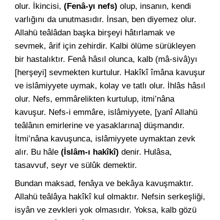
olur. İkincisi,
(Fenâ-yı nefs)
olup, insanın, kendi
varlığını da unutmasıdır. İnsan, ben diyemez olur.
Allahü teâlâdan başka birşeyi hâtırlamak ve
sevmek, ârif için zehirdir. Kalbi ölüme sürükleyen
bir hastalıktır. Fenâ hâsıl olunca, kalb (mâ-sivâ)yı
[herşeyi] sevmekten kurtulur. Hakîkî îmâna kavuşur
ve islâmiyyete uymak, kolay ve tatlı olur. İhlâs hâsıl
olur. Nefs, emmârelikten kurtulup, itmi’nâna
kavuşur. Nefs-i emmâre, islâmiyyete, [yanî Allahü
teâlânın emirlerine ve yasaklarına] düşmandır.
İtmi’nâna kavuşunca, islâmiyyete uymaktan zevk
alır. Bu hâle
(İslâm-ı hakîkî)
denir. Hulâsa,
tasavvuf, seyr ve sülûk demektir.
Bundan maksad, fenâya ve bekâya kavuşmaktır.
Allahü teâlâya hakîkî kul olmaktır. Nefsin serkeşliği,
isyân ve zevkleri yok olmasıdır. Yoksa, kalb gözü