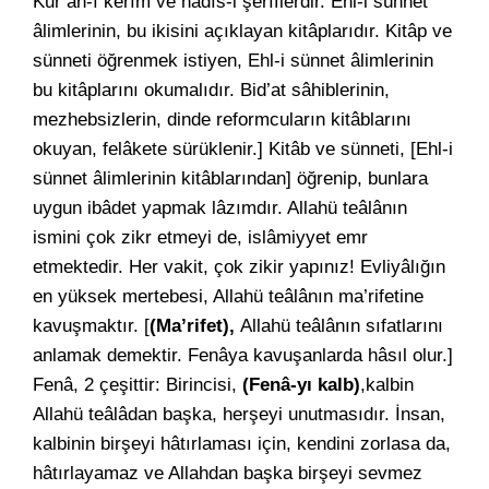
Kur’ân-ı kerîm ve hadîs-i şerîflerdir. Ehl-i sünnet
âlimlerinin, bu ikisini açıklayan kitâplarıdır. Kitâp ve
sünneti öğrenmek istiyen, Ehl-i sünnet âlimlerinin
bu kitâplarını okumalıdır. Bid’at sâhiblerinin,
mezhebsizlerin, dinde reformcuların kitâblarını
okuyan, felâkete sürüklenir.] Kitâb ve sünneti, [Ehl-i
sünnet âlimlerinin kitâblarından] öğrenip, bunlara
uygun ibâdet yapmak lâzımdır. Allahü teâlânın
ismini çok zikr etmeyi de, islâmiyyet emr
etmektedir. Her vakit, çok zikir yapınız! Evliyâlığın
en yüksek mertebesi, Allahü teâlânın ma’rifetine
kavuşmaktır. [
(Ma’rifet),
Allahü teâlânın sıfatlarını
anlamak demektir. Fenâya kavuşanlarda hâsıl olur.]
Fenâ, 2 çeşittir: Birincisi,
(Fenâ-yı kalb)
,kalbin
Allahü teâlâdan başka, herşeyi unutmasıdır. İnsan,
kalbinin birşeyi hâtırlaması için, kendini zorlasa da,
hâtırlayamaz ve Allahdan başka birşeyi sevmez