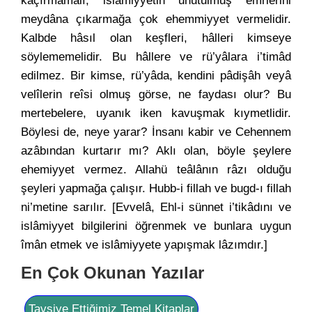
kaçırmamalı, islâmiyyetin unutulmuş emrlerini
meydâna çıkarmağa çok ehemmiyyet vermelidir.
Kalbde hâsıl olan keşfleri, hâlleri kimseye
söylememelidir. Bu hâllere ve rü’yâlara i’timâd
edilmez. Bir kimse, rü’yâda, kendini pâdişâh veyâ
velîlerin reîsi olmuş görse, ne faydası olur? Bu
mertebelere, uyanık iken kavuşmak kıymetlidir.
Böylesi de, neye yarar? İnsanı kabir ve Cehennem
azâbından kurtarır mı? Aklı olan, böyle şeylere
ehemiyyet vermez. Allahü teâlânın râzı olduğu
şeyleri yapmağa çalışır. Hubb-i fillah ve bugd-ı fillah
ni’metine sarılır. [Evvelâ, Ehl-i sünnet i’tikâdını ve
islâmiyyet bilgilerini öğrenmek ve bunlara uygun
îmân etmek ve islâmiyyete yapışmak lâzımdır.]
En Çok Okunan Yazılar
Tavsiye Ettiğimiz Temel Kitaplar