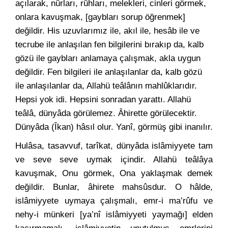
açılarak, nûrları, rûhları, melekleri, cinleri görmek,
onlara kavuşmak, [gaybları sorup öğrenmek]
değildir. His uzuvlarımız ile, akıl ile, hesâb ile ve
tecrube ile anlaşılan fen bilgilerini bırakıp da, kalb
gözü ile gaybları anlamaya çalışmak, akla uygun
değildir. Fen bilgileri ile anlaşılanlar da, kalb gözü
ile anlaşılanlar da, Allahü teâlânın mahlûklarıdır.
Hepsi yok idi. Hepsini sonradan yarattı. Allahü
teâlâ, dünyâda görülemez. Âhirette görülecektir.
Dünyâda (Îkan) hâsıl olur. Yanî, görmüş gibi inanılır.
Hulâsa, tasavvuf, tarîkat, dünyâda islâmiyyete tam
ve seve seve uymak içindir. Allahü teâlâya
kavuşmak, Onu görmek, Ona yaklaşmak demek
değildir. Bunlar, âhirete mahsûsdur. O hâlde,
islâmiyyete uymaya çalışmalı, emr-i ma’rûfu ve
nehy-i münkeri [ya’nî islâmiyyeti yaymağı] elden