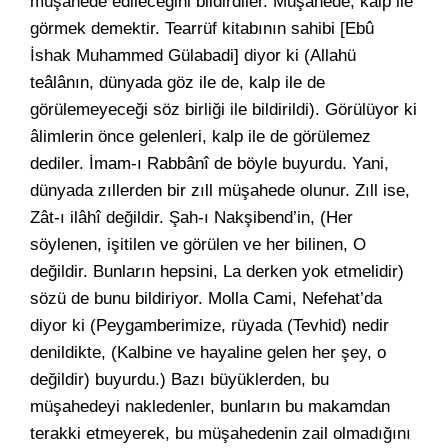
müşahede edileceğini bildirdiler. Müşahede, kalp ile
görmek demektir. Tearrüf kitabının sahibi [Ebû
İshak Muhammed Gülabadi] diyor ki (Allahü
teâlânın, dünyada göz ile de, kalp ile de
görülemeyeceği söz birliği ile bildirildi). Görülüyor ki
âlimlerin önce gelenleri, kalp ile de görülemez
dediler. İmam-ı Rabbânî de böyle buyurdu. Yani,
dünyada zıllerden bir zıll müşahede olunur. Zıll ise,
Zât-ı ilâhî değildir. Şah-ı Nakşibend’in, (Her
söylenen, işitilen ve görülen ve her bilinen, O
değildir. Bunların hepsini, La derken yok etmelidir)
sözü de bunu bildiriyor. Molla Cami, Nefehat’da
diyor ki (Peygamberimize, rüyada (Tevhid) nedir
denildikte, (Kalbine ve hayaline gelen her şey, o
değildir) buyurdu.) Bazı büyüklerden, bu
müşahedeyi nakledenler, bunların bu makamdan
terakki etmeyerek, bu müşahedenin zail olmadığını