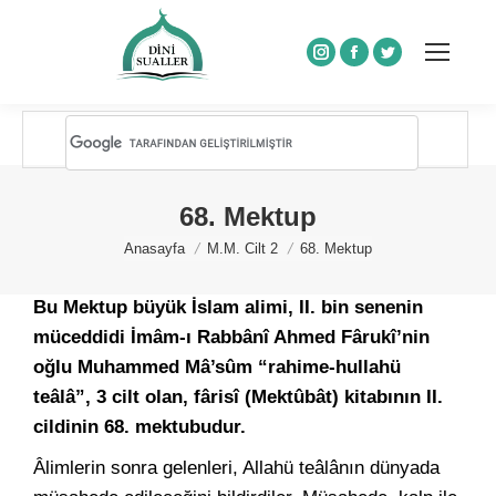
Instagram
Facebook
Twitter
68. Mektup
You are here:
Anasayfa
M.M. Cilt 2
68. Mektup
Bu Mektup büyük İslam alimi, II. bin senenin
müceddidi İmâm-ı Rabbânî Ahmed Fârukî’nin
oğlu Muhammed Mâ’sûm “rahime-hullahü
teâlâ”, 3 cilt olan, fârisî (Mektûbât) kitabının II.
cildinin 68. mektubudur.
Âlimlerin sonra gelenleri, Allahü teâlânın dünyada