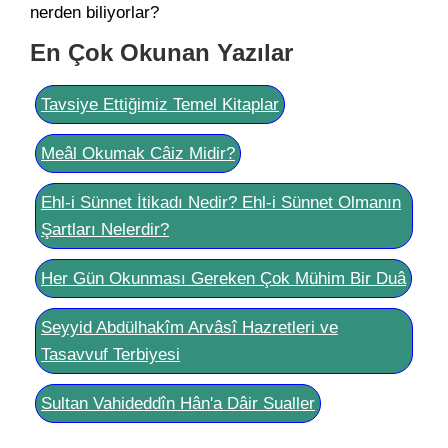
nerden biliyorlar?
En Çok Okunan Yazılar
Tavsiye Ettiğimiz Temel Kitaplar
Meâl Okumak Câiz Midir?
Ehl-i Sünnet İtikadı Nedir? Ehl-i Sünnet Olmanın
Şartları Nelerdir?
Her Gün Okunması Gereken Çok Mühim Bir Duâ
Seyyid Abdülhakîm Arvâsî Hazretleri ve
Tasavvuf Terbiyesi
Sultan Vahideddîn Hân'a Dâir Sualler