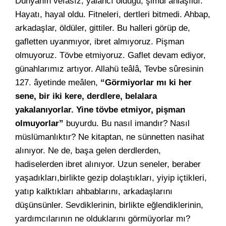
Dünyanın vefasız, yalancı olduğu, şimdi anlaşıldı.
Hayatı, hayal oldu. Fitneleri, dertleri bitmedi. Ahbap,
arkadaşlar, öldüler, gittiler. Bu halleri görüp de,
gafletten uyanmıyor, ibret almıyoruz. Pişman
olmuyoruz. Tövbe etmiyoruz. Gaflet devam ediyor,
günahlarımız artıyor. Allahü teâlâ, Tevbe sûresinin
127. âyetinde meâlen,
“Görmiyorlar mı ki her
sene, bir iki kere, derdlere, belalara
yakalanıyorlar. Yine tövbe etmiyor, pişman
olmuyorlar”
buyurdu. Bu nasıl imandır? Nasıl
müslümanlıktır? Ne kitaptan, ne sünnetten nasihat
alınıyor. Ne de, başa gelen derdlerden,
hadiselerden ibret alınıyor. Uzun seneler, beraber
yaşadıkları,birlikte gezip dolaştıkları, yiyip içtikleri,
yatıp kalktıkları ahbablarını, arkadaşlarını
düşünsünler. Sevdiklerinin, birlikte eğlendiklerinin,
yardımcılarının ne olduklarını görmüyorlar mı?