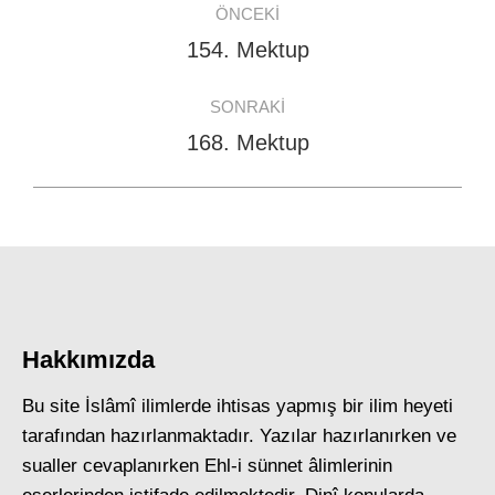
ÖNCEKI
navigation
154. Mektup
Previous
post:
SONRAKI
168. Mektup
Next
post:
Hakkımızda
Bu site İslâmî ilimlerde ihtisas yapmış bir ilim heyeti
tarafından hazırlanmaktadır. Yazılar hazırlanırken ve
sualler cevaplanırken Ehl-i sünnet âlimlerinin