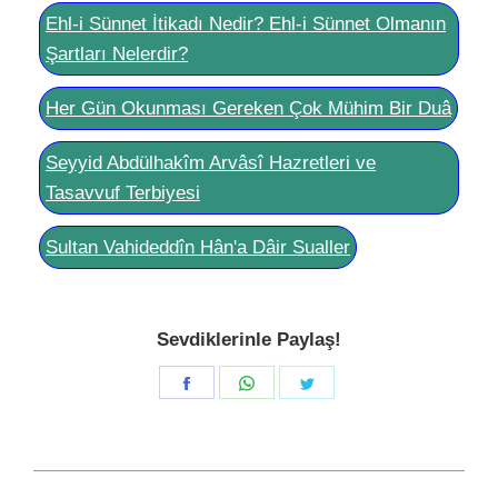
Ehl-i Sünnet İtikadı Nedir? Ehl-i Sünnet Olmanın
Şartları Nelerdir?
Her Gün Okunması Gereken Çok Mühim Bir Duâ
Seyyid Abdülhakîm Arvâsî Hazretleri ve
Tasavvuf Terbiyesi
Sultan Vahideddîn Hân'a Dâir Sualler
Sevdiklerinle Paylaş!
Share
Share
Share
on
on
on
Facebook
WhatsApp
Twitter
Post