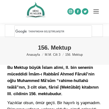
Instagram
Facebook
Twitter
156. Mektup
You are here:
Anasayfa
M.M. Cilt 3
156. Mektup
Bu Mektup büyük İslam alimi, II. bin senenin
müceddidi İmâm-ı Rabbânî Ahmed Fârukî’nin
oğlu Muhammed Mâ’sûm “rahime-hullahü
teâlâ”nın, 3 cilt olan, fârisî (Mektûbât) kitabının
III. cildinin 156. mektubudur.
Yazıklar olsun, ömür geçti. Bir hayırlı iş yapmadım.