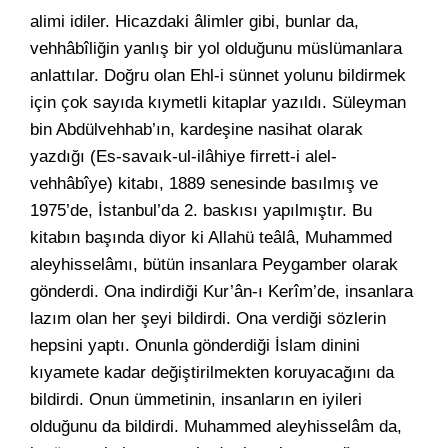
alimi idiler. Hicazdaki âlimler gibi, bunlar da,
vehhâbîliğin yanlış bir yol olduğunu müslümanlara
anlattılar. Doğru olan Ehl-i sünnet yolunu bildirmek
için çok sayıda kıymetli kitaplar yazıldı. Süleyman
bin Abdülvehhab’ın, kardeşine nasihat olarak
yazdığı (Es-savaık-ul-ilâhiye firrett-i alel-
vehhâbîye) kitabı, 1889 senesinde basılmış ve
1975’de, İstanbul’da 2. baskısı yapılmıştır. Bu
kitabın başında diyor ki Allahü teâlâ, Muhammed
aleyhisselâmı, bütün insanlara Peygamber olarak
gönderdi. Ona indirdiği Kur’ân-ı Kerîm’de, insanlara
lazım olan her şeyi bildirdi. Ona verdiği sözlerin
hepsini yaptı. Onunla gönderdiği İslam dinini
kıyamete kadar değiştirilmekten koruyacağını da
bildirdi. Onun ümmetinin, insanların en iyileri
olduğunu da bildirdi. Muhammed aleyhisselâm da,