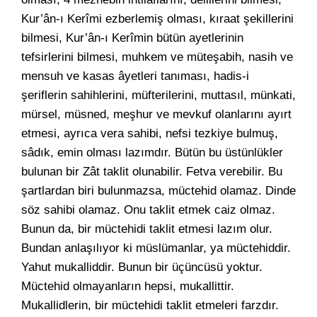
Kur’ân-ı Kerîmi ezberlemiş olması, kıraat şekillerini
bilmesi, Kur’ân-ı Kerîmin bütün ayetlerinin
tefsirlerini bilmesi, muhkem ve müteşabih, nasih ve
mensuh ve kasas âyetleri tanıması, hadis-i
şeriflerin sahihlerini, müfterilerini, muttasıl, münkati,
mürsel, müsned, meşhur ve mevkuf olanlarını ayırt
etmesi, ayrıca vera sahibi, nefsi tezkiye bulmuş,
sâdık, emin olması lazımdır. Bütün bu üstünlükler
bulunan bir Zât taklit olunabilir. Fetva verebilir. Bu
şartlardan biri bulunmazsa, müctehid olamaz. Dinde
söz sahibi olamaz. Onu taklit etmek caiz olmaz.
Bunun da, bir müctehidi taklit etmesi lazım olur.
Bundan anlaşılıyor ki müslümanlar, ya müctehiddir.
Yahut mukalliddir. Bunun bir üçüncüsü yoktur.
Müctehid olmayanların hepsi, mukallittir.
Mukallidlerin, bir müctehidi taklit etmeleri farzdır.