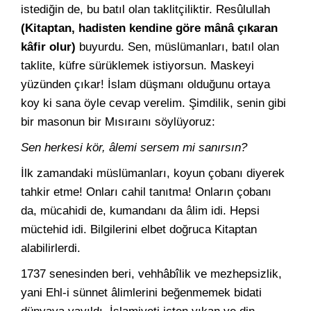
istediğin de, bu batıl olan taklitçiliktir. Resûlullah
(Kitaptan, hadisten kendine göre mânâ çıkaran
kâfir olur)
buyurdu. Sen, müslümanları, batıl olan
taklite, küfre sürüklemek istiyorsun. Maskeyi
yüzünden çıkar! İslam düşmanı olduğunu ortaya
koy ki sana öyle cevap verelim. Şimdilik, senin gibi
bir masonun bir Mısıraını söylüyoruz:
Sen herkesi kör, âlemi sersem mi sanırsın?
İlk zamandaki müslümanları, koyun çobanı diyerek
tahkir etme! Onları cahil tanıtma! Onların çobanı
da, mücahidi de, kumandanı da âlim idi. Hepsi
müctehid idi. Bilgilerini elbet doğruca Kitaptan
alabilirlerdi.
1737 senesinden beri, vehhâbîlik ve mezhepsizlik,
yani Ehl-i sünnet âlimlerini beğenmemek bidati