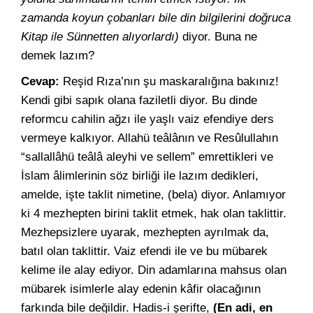
zamanda koyun çobanları bile din bilgilerini doğruca
Kitap ile Sünnetten alıyorlardı)
diyor. Buna ne
demek lazım?
Cevap:
Reşid Rıza’nın şu maskaralığına bakınız!
Kendi gibi sapık olana faziletli diyor. Bu dinde
reformcu cahilin ağzı ile yaşlı vaiz efendiye ders
vermeye kalkıyor. Allahü teâlânın ve Resûlullahın
“sallallâhü teâlâ aleyhi ve sellem” emrettikleri ve
İslam âlimlerinin söz birliği ile lazım dedikleri,
amelde, işte taklit nimetine, (bela) diyor. Anlamıyor
ki 4 mezhepten birini taklit etmek, hak olan taklittir.
Mezhepsizlere uyarak, mezhepten ayrılmak da,
batıl olan taklittir. Vaiz efendi ile ve bu mübarek
kelime ile alay ediyor. Din adamlarına mahsus olan
mübarek isimlerle alay edenin kâfir olacağının
farkında bile değildir. Hadis-i şerifte,
(En adi, en