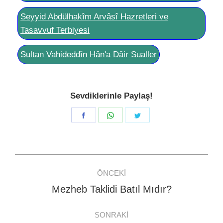
Seyyid Abdülhakîm Arvâsî Hazretleri ve
Tasavvuf Terbiyesi
Sultan Vahideddîn Hân'a Dâir Sualler
Sevdiklerinle Paylaş!
Share
Share
Share
on
on
on
Facebook
WhatsApp
Twitter
Post
ÖNCEKI
navigation
Mezheb Taklidi Batıl Mıdır?
Previous
post:
SONRAKI