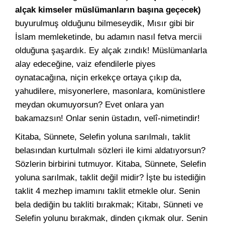
alçak kimseler müslümanların başına geçecek)
buyurulmuş olduğunu bilmeseydik, Mısır gibi bir
İslam memleketinde, bu adamın nasıl fetva mercii
olduğuna şaşardık. Ey alçak zındık! Müslümanlarla
alay edeceğine, vaiz efendilerle piyes
oynatacağına, niçin erkekçe ortaya çıkıp da,
yahudilere, misyonerlere, masonlara, komünistlere
meydan okumuyorsun? Evet onlara yan
bakamazsın! Onlar senin üstadın, velî-nimetindir!
Kitaba, Sünnete, Selefin yoluna sarılmalı, taklit
belasından kurtulmalı sözleri ile kimi aldatıyorsun?
Sözlerin birbirini tutmuyor. Kitaba, Sünnete, Selefin
yoluna sarılmak, taklit değil midir? İşte bu istediğin
taklit 4 mezhep imamını taklit etmekle olur. Senin
bela dediğin bu takliti bırakmak; Kitabı, Sünneti ve
Selefin yolunu bırakmak, dinden çıkmak olur. Senin