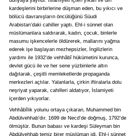
dünyaya yayıldı. İslamiyeti içten yıkan ve din
kardeşlerini birbirlerine düşman eden, bu yıkıcı ve
bölücü davranışların öncülüğünü Süudi
Arabistan’daki cahiller yaptı. Ehl-i sünnet olan
müslümanlara saldırarak, kadın, çocuk, binlerle
masumu işkencelerle öldürerek, mallarını yağma
ederek işe başlayan mezhepsizler, İngilizlerin
yardımı ile 1932’de vehhâbî hükümetini kurunca,
devlet gücü ile ve her sene yüzbinlerle altın
dağıtarak, çeşitli memleketlerde propaganda
merkezleri açtılar. Yalanlarla, çirkin iftiralarla dolu
neşriyat yaparak, cahilleri aldatıyor, İslamiyeti
içerden yıkıyorlar.
Vehhâbîlik yolunu ortaya çıkaran, Muhammed bin
Abdülvehhab’dır. 1699 de Necd’de doğmuş, 1792’de
ölmüştür. Bunun babası ve kardeşi Süleyman bin
Abdülvehhab temiz birer müslüman idi. Ehl-i sünnet