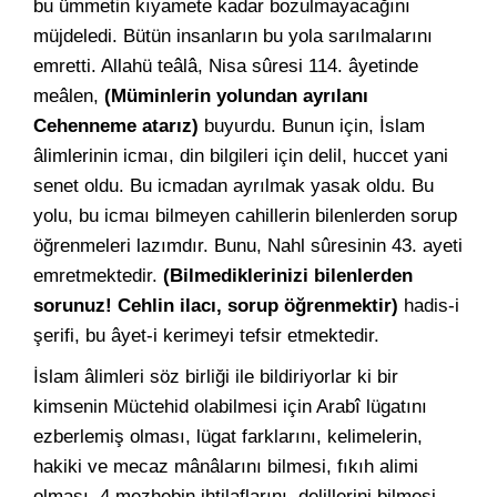
bu ümmetin kıyamete kadar bozulmayacağını
müjdeledi. Bütün insanların bu yola sarılmalarını
emretti. Allahü teâlâ, Nisa sûresi 114. âyetinde
meâlen,
(Müminlerin yolundan ayrılanı
Cehenneme atarız)
buyurdu. Bunun için, İslam
âlimlerinin icmaı, din bilgileri için delil, huccet yani
senet oldu. Bu icmadan ayrılmak yasak oldu. Bu
yolu, bu icmaı bilmeyen cahillerin bilenlerden sorup
öğrenmeleri lazımdır. Bunu, Nahl sûresinin 43. ayeti
emretmektedir.
(Bilmediklerinizi bilenlerden
sorunuz! Cehlin ilacı, sorup öğrenmektir)
hadis-i
şerifi, bu âyet-i kerimeyi tefsir etmektedir.
İslam âlimleri söz birliği ile bildiriyorlar ki bir
kimsenin Müctehid olabilmesi için Arabî lügatını
ezberlemiş olması, lügat farklarını, kelimelerin,
hakiki ve mecaz mânâlarını bilmesi, fıkıh alimi
olması, 4 mezhebin ihtilaflarını, delillerini bilmesi,