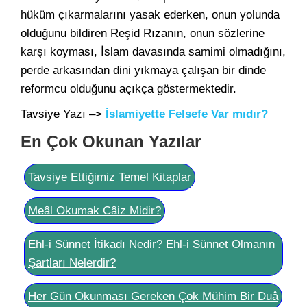
hüküm çıkarmalarını yasak ederken, onun yolunda
olduğunu bildiren Reşid Rızanın, onun sözlerine
karşı koyması, İslam davasında samimi olmadığını,
perde arkasından dini yıkmaya çalışan bir dinde
reformcu olduğunu açıkça göstermektedir.
Tavsiye Yazı –>
İslamiyette Felsefe Var mıdır?
En Çok Okunan Yazılar
Tavsiye Ettiğimiz Temel Kitaplar
Meâl Okumak Câiz Midir?
Ehl-i Sünnet İtikadı Nedir? Ehl-i Sünnet Olmanın
Şartları Nelerdir?
Her Gün Okunması Gereken Çok Mühim Bir Duâ