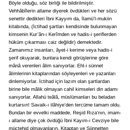
Böyle olduğu, söz birliği ile bildirilmiştir.
Vehhâbîlerin allame diyerek övdükleri ve her sözü
senettir dedikleri İbni Kayyım da, İlamü’l-mukiin
kitabında, (İctihad şartları kendisinde bulunmayan
kimsenin Kur’ân-ı Kerîmden ve hadis-i şeriflerden
hüküm çıkarması caiz değildir) demektedir.
Zamanımız insanları, âyet-i kerime veya hadis-i
şerif okuyarak, bunlara kendi görüşlerine göre
mânâ verenleri âlim sanıyorlar. Ehl-i sünnet
âlimlerinin kitaplarından söyleyenleri ve yazanları
dinlemiyorlar. İctihad için lazım olan şartlardan
birine bile mâlik olmayan cahil kimseleri din adamı
sanıyorlar. Allahü teâlâ, müslümanları bu beladan
kurtarsın! Savaik-ı ilâhiye’den tercüme tamam oldu.
Bundan bir evvelki maddede, Reşid Rıza’nın, imam-
ı allame diye çok övdüğü İbni Kayım-ı Cevziye bile
müctehid olmayanların, Kitaptan ve Sünnetten