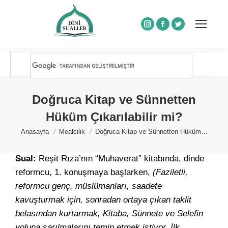
Instagram
Facebook
Twitter
Doğruca Kitap ve Sünnetten
Hüküm Çıkarılabilir mi?
You are here:
Anasayfa
Mealcilik
Doğruca Kitap ve Sünnetten Hüküm…
Sual:
Reşit Rıza’nın “Muhaverat” kitabında, dinde
reformcu, 1. konuşmaya başlarken,
(Faziletli,
reformcu genç, müslümanları, saadete
kavuşturmak için, sonradan ortaya çıkan taklit
belasından kurtarmak, Kitaba, Sünnete ve Selefin
yoluna sarılmalarını temin etmek istiyor. İlk