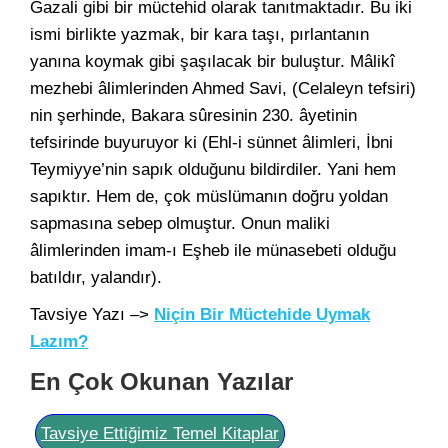
Gazali gibi bir müctehid olarak tanıtmaktadır. Bu iki
ismi birlikte yazmak, bir kara taşı, pırlantanın
yanına koymak gibi şaşılacak bir buluştur. Mâlikî
mezhebi âlimlerinden Ahmed Savi, (Celaleyn tefsiri)
nin şerhinde, Bakara sûresinin 230. âyetinin
tefsirinde buyuruyor ki (Ehl-i sünnet âlimleri, İbni
Teymiyye’nin sapık olduğunu bildirdiler. Yani hem
sapıktır. Hem de, çok müslümanın doğru yoldan
sapmasına sebep olmuştur. Onun maliki
âlimlerinden imam-ı Eşheb ile münasebeti olduğu
batıldır, yalandır).
Tavsiye Yazı –>
Niçin Bir Müctehide Uymak
Lazım?
En Çok Okunan Yazılar
Tavsiye Ettiğimiz Temel Kitaplar