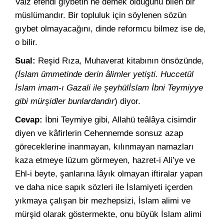
Vaiz efendi gıybetin ne demek olduğunu bilen bir
müslümandır. Bir topluluk için söylenen sözün
gıybet olmayacağını, dinde reformcu bilmez ise de,
o bilir.
Sual:
Reşid Rıza, Muhaverat kitabının önsözünde,
(İslam ümmetinde derin âlimler yetişti. Huccetül
İslam imam-ı Gazali ile şeyhülİslam İbni Teymiyye
gibi mürşidler bunlardandır
) diyor.
Cevap:
İbni Teymiye gibi, Allahü teâlâya cisimdir
diyen ve kâfirlerin Cehennemde sonsuz azap
göreceklerine inanmayan, kılınmayan namazları
kaza etmeye lüzum görmeyen, hazret-i Ali’ye ve
Ehl-i beyte, şanlarına lâyık olmayan iftiralar yapan
ve daha nice sapık sözleri ile İslamiyeti içerden
yıkmaya çalışan bir mezhepsizi, İslam alimi ve
mürşid olarak göstermekte, onu büyük İslam alimi