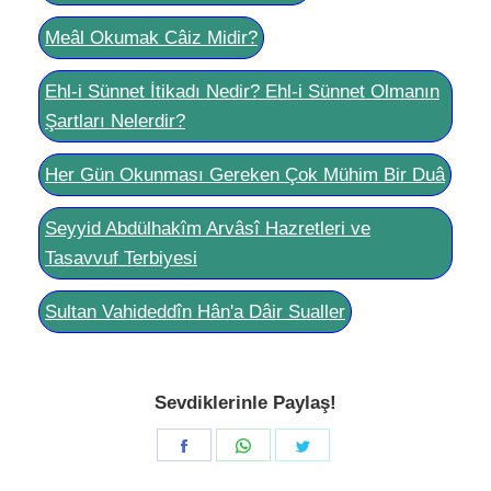
Meâl Okumak Câiz Midir?
Ehl-i Sünnet İtikadı Nedir? Ehl-i Sünnet Olmanın
Şartları Nelerdir?
Her Gün Okunması Gereken Çok Mühim Bir Duâ
Seyyid Abdülhakîm Arvâsî Hazretleri ve
Tasavvuf Terbiyesi
Sultan Vahideddîn Hân'a Dâir Sualler
Sevdiklerinle Paylaş!
Share
Share
Share
on
on
on