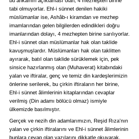
bu ahkamın açıklaması olan, 4 mezhepten birine
tabi olmuyorlar. Ehl-i sünnet denilen hakiki
müslümanlar ise, Ashâb-ı kiramdan ve mezhep
imamlarından gelen bilgilerden edindikleri doğru
imanlarından dolayı, 4 mezhepten birine sarılıyorlar.
Ehl-i sünnet olan müslümanlar hak olan taklide
kavuşmuşlardır. Müslümanları hak olan taklitten
ayırarak, batıl olan taklide sürüklemek için, pek
sinsice hazırlanmış olan (Muhaverat) kitabındaki
yalan ve iftiralar, genç ve temiz din kardeşlerimizin
önlerine serilerek, bu çirkin iftiraların her birine,
Ehl-i sünnet âlimlerinin kitaplarından cevaplar
verilmiş (Din adamı bölücü olmaz) ismiyle
ülkemizde basılmıştır.
Gerçek ve nezih din adamlarımızın, Reşid Rıza’nın
yalan ve çirkin iftiralarını ve Ehl-i sünnet âlimlerinin
bunlara cevap olan yazılarını dikkatle okuyarak,