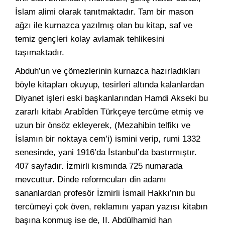
İslam alimi olarak tanıtmaktadır. Tam bir mason
ağzı ile kurnazca yazılmış olan bu kitap, saf ve
temiz gençleri kolay avlamak tehlikesini
taşımaktadır.
Abduh’un ve çömezlerinin kurnazca hazırladıkları
böyle kitapları okuyup, tesirleri altında kalanlardan
Diyanet işleri eski başkanlarından Hamdi Akseki bu
zararlı kitabı Arabîden Türkçeye tercüme etmiş ve
uzun bir önsöz ekleyerek, (Mezahibin telfikı ve
İslamın bir noktaya cem’i) ismini verip, rumi 1332
senesinde, yani 1916’da İstanbul’da bastırmıştır.
407 sayfadır. İzmirli kısmında 725 numarada
mevcuttur. Dinde reformcuları din adamı
sananlardan profesör İzmirli İsmail Hakkı’nın bu
tercümeyi çok öven, reklamını yapan yazısı kitabın
başına konmuş ise de, II. Abdülhamid han