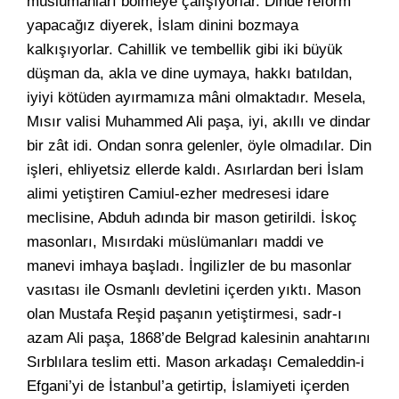
müslümanları bölmeye çalışıyorlar. Dinde reform
yapacağız diyerek, İslam dinini bozmaya
kalkışıyorlar. Cahillik ve tembellik gibi iki büyük
düşman da, akla ve dine uymaya, hakkı batıldan,
iyiyi kötüden ayırmamıza mâni olmaktadır. Mesela,
Mısır valisi Muhammed Ali paşa, iyi, akıllı ve dindar
bir zât idi. Ondan sonra gelenler, öyle olmadılar. Din
işleri, ehliyetsiz ellerde kaldı. Asırlardan beri İslam
alimi yetiştiren Camiul-ezher medresesi idare
meclisine, Abduh adında bir mason getirildi. İskoç
masonları, Mısırdaki müslümanları maddi ve
manevi imhaya başladı. İngilizler de bu masonlar
vasıtası ile Osmanlı devletini içerden yıktı. Mason
olan Mustafa Reşid paşanın yetiştirmesi, sadr-ı
azam Ali paşa, 1868’de Belgrad kalesinin anahtarını
Sırblılara teslim etti. Mason arkadaşı Cemaleddin-i
Efgani’yi de İstanbul’a getirtip, İslamiyeti içerden