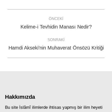
Facebook
WhatsApp
Twitter
Post
ÖNCEKI
navigation
Kelime-i Tevhidin Manası Nedir?
Previous
post:
SONRAKI
Hamdi Akseki’nin Muhaverat Önsözü Kritiği
Next
post:
Hakkımızda
Bu site İslâmî ilimlerde ihtisas yapmış bir ilim heyeti