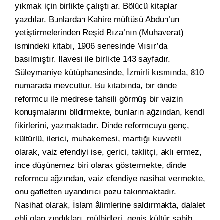
yıkmak için birlikte çalıştılar. Bölücü kitaplar
yazdılar. Bunlardan Kahire müftüsü Abduh’un
yetiştirmelerinden Reşid Rıza’nın (Muhaverat)
ismindeki kitabı, 1906 senesinde Mısır’da
basılmıştır. İlavesi ile birlikte 143 sayfadır.
Süleymaniye kütüphanesinde, İzmirli kısmında, 810
numarada mevcuttur. Bu kitabında, bir dinde
reformcu ile medrese tahsili görmüş bir vaizin
konuşmalarını bildirmekte, bunların ağzından, kendi
fikirlerini, yazmaktadır. Dinde reformcuyu genç,
kültürlü, ilerici, muhakemesi, mantığı kuvvetli
olarak, vaiz efendiyi ise, gerici, taklitçi, aklı ermez,
ince düşünemez biri olarak göstermekte, dinde
reformcu ağzından, vaiz efendiye nasihat vermekte,
onu gafletten uyandırıcı pozu takınmaktadır.
Nasihat olarak, İslam âlimlerine saldırmakta, dalalet
ehli olan zındıkları, mülhidleri, geniş kültür sahibi,