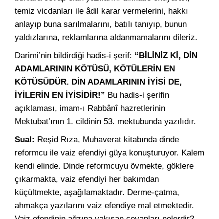
temiz vicdanları ile âdil karar vermelerini, hakkı
anlayıp buna sarılmalarını, batılı tanıyıp, bunun
yaldızlarına, reklamlarına aldanmamalarını dileriz.
Darimi’nin bildirdiği hadis-i şerif:
“BİLİNİZ Kİ, DİN
ADAMLARININ KÖTÜSÜ, KÖTÜLERİN EN
KÖTÜSÜDÜR. DİN ADAMLARININ İYİSİ DE,
İYİLERİN EN İYİSİDİR!”
Bu hadis-i şerifin
açıklaması, imam-ı Rabbânî hazretlerinin
Mektubat’ının 1. cildinin 53. mektubunda yazılıdır.
Sual:
Reşid Rıza, Muhaverat kitabında dinde
reformcu ile vaiz efendiyi güya konuşturuyor. Kalem
kendi elinde. Dinde reformcuyu övmekte, göklere
çıkarmakta, vaiz efendiyi her bakımdan
küçültmekte, aşağılamaktadır. Derme-çatma,
ahmakça yazılarını vaiz efendiye mal etmektedir.
Vaiz efendinin ağzına yakışan cevapları nelerdir?