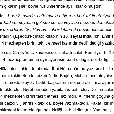
üm çıkarmışlar, böyle hükümlerinde ayrılıklar olmuştur.
de,
“1. ve 2. asırda, halk muayen bir mezhebi taklit etmiyor. 
bir hadise meydana gelince de, şu veya bu mezhep demeksiz
ini çözerlerdi. İbni Hümam Tahrir kitabında böyle demektedir”
ktadır. (Eşeddü’l-cihad) kitabının 16. sayfasında, İbni Emir
mezhepten birini taklit etmesi lazımdır dedi” dediği yazılıd
ında, 2. nev’in 1. kaidesinde, ictihadı anlatırken diyor ki “
, 4 mezhepten birine uymayan işin batıl olduğu, söz birliği ile 
ülasatü’t-tahkik kitabında, İbni Hümam’ın bu yazısını bildi
kasını taklit etmek caiz değildir. Bugün, Muhammed aleyhis
lit etmekle oluyor. Taklit, başkasının sözünü delilini araşt
etmekle olur. Niyet etmeden yapılan iş batıl olur. Delilini an
, 4 mezhepten birini taklit etmesi lazımdır. Âlimlerin çoğuna gö
si caizdir. (Tahrir) kitabı da, böyle yazmaktadır. Fakat, bi
tirmesi lazım olduğu, söz birliği ile bildirilmiştir. Yani bu iş