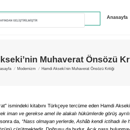
Anasayfa
kseki’nin Muhaverat Önsözü Kri
u are here:
asayfa
Modernizm
Hamdi Akseki’nin Muhaverat Önsözü Kritiği
rat” ismindeki kitabını Türkçeye tercüme eden Hamdi Aksek
rek iman ve gerekse amel ile alakalı hükümlerde görüş ayrıl
 sonra da,
“Nass olmayan yerlerde, Ashâb kendi ictihadı ile
özünü çürütmektedir. Doğrusu da budur. Açık nass bulunmay