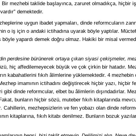
 Bir mezhebi taklide başlayınca, zaruret olmadıkça, hiçbir 
 vardır” demektedir.
zheplerine uygun ibadet yapmaları, dinde reformcuların zannet
n o iş için o andaki ictihadına uyarak böyle yaptılar. Mücteh
rkes böyle yapardı demek doğru olmaz. Hakiki bir misal verm
in perdesine bürünerek ortaya çıkan siyasi çekişmeler, mez
zü, hiç affedilemeyecek büyük ve çok çirkin bir hatadır. Me
ın kabahatlerini fıkıh âlimlerine yüklemektedir. 4 mezhebin
ezhep imamının ictihadını değiştirecek hiçbir yazı, hiçbir fet
gibi dinde reformcular, elbet bu âlimlerin dışındadırlar. Me
Fakat, bunların hiçbir sözü, muteber fıkıh kitaplarında mevcut 
nir. Cahillerin, mezhepsizlerin ve fen yobazı olan dinde reform
nın kitaplarına, fıkıh kitabı denilmez. Bunların bozuk yazıları
mlarının hepsi, bizi taklit etmeyin. Delilimizi alın. Neye da