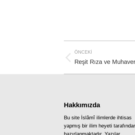
Post
ÖNCEKI
navigation
Previous
Reşit Rıza ve Muhaver
post:
Hakkımızda
Bu site İslâmî ilimlerde ihtisas
yapmış bir ilim heyeti tarafında
hazırlanmaktadır. Yazılar