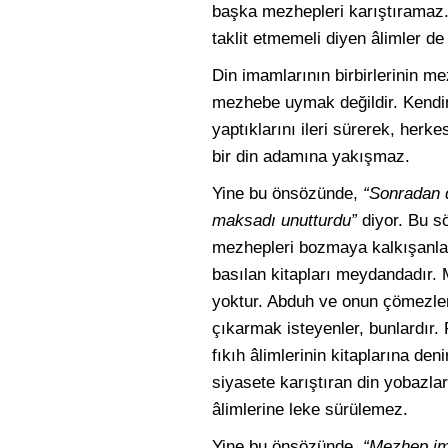
başka mezhepleri karıştıramaz.
taklit etmemeli diyen âlimler de
Din imamlarının birbirlerinin me
mezhebe uymak değildir. Kendini
yaptıklarını ileri sürerek, he
bir din adamına yakışmaz.
Yine bu önsözünde,
“Sonradan d
maksadı unutturdu”
diyor. Bu sö
mezhepleri bozmaya kalkışanlar
basılan kitapları meydandadır. M
yoktur. Abduh ve onun çömezleri 
çıkarmak isteyenler, bunlardır. 
fıkıh âlimlerinin kitaplarına de
siyasete karıştıran din yobazları
âlimlerine leke sürülemez.
Yine bu önsözünde,
“Mezhep ima