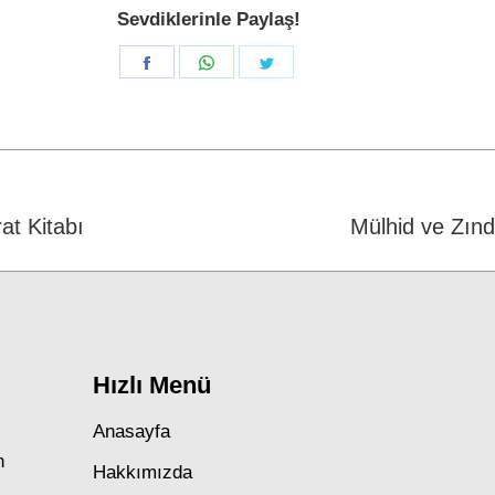
Sevdiklerinle Paylaş!
Share
Share
Share
on
on
on
Facebook
WhatsApp
Twitter
at Kitabı
Next
Mülhid ve Zınd
post:
Hızlı Menü
Anasayfa
n
Hakkımızda