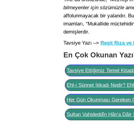
bilmeyenler için sözümüzle amel
affolunmayacak bir yalandır. B
imamları, “Mukallide müctehidin 
demişlerdir.
Tavsiye Yazı –>
Reşit Rıza ve
En Çok Okunan Yazı
Tavsiye Ettiğimiz Temel Kitapl
Ehl-i Sünnet İtikadı Nedir? Eh
Her Gün Okunması Gereken 
Sultan Vahideddîn Hân'a Dâir 