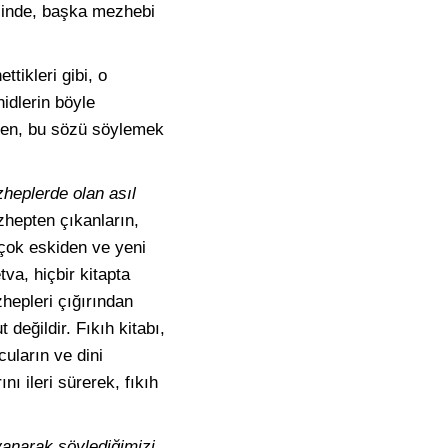
işinde, başka mezhebi
tikleri gibi, o
idlerin böyle
eden, bu sözü söylemek
heplerde olan asıl
zhepten çıkanların,
 çok eskiden ve yeni
va, hiçbir kitapta
zhepleri çığırından
değildir. Fıkıh kitabı,
cuların ve dini
nı ileri sürerek, fıkıh
yanarak söylediğimizi