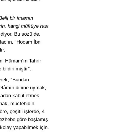
Belli bir imamın
in, hangi müftüye rast
diyor. Bu sözü de,
 Hac’ın, “Hocam İbni
ır.
İbni Hümam’ın Tahrir
bildirilmiştir”.
rerek, “Bundan
selâmın dinine uymak,
ırmadan kabul etmek
lamak, müctehidin
re, çeşitli işlerde, 4
r mezhebe göre başlamış
i kolay yapabilmek için,