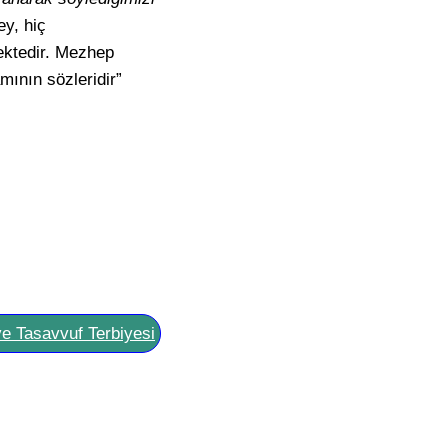
y, hiç
ektedir. Mezhep
mının sözleridir”
ve Tasavvuf Terbiyesi