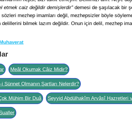
 etmek caiz değildir demişlerdir”
demesi de şaşılacak bir şe
u sözleri mezhep imamları değil, mezhepsizler böyle söylem
delillerini bilmek lazım değildir. Onun için delil, mezhep ima
 Muhaverat
lar
ar
Meâl Okumak Câiz Midir?
l-i Sünnet Olmanın Şartları Nelerdir?
Çok Mühim Bir Duâ
Seyyid Abdülhakîm Arvâsî Hazretleri 
Sualler