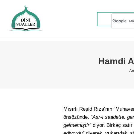
Hamdi A
Yo
An
Mısırlı Reşid Rıza’nın “Muhave
önsözünde,
“Asr-ı saadette, ge
gelmemiştir”
diyor. Birkaç satır
ediyordu”
diyerek, yukarıdaki s