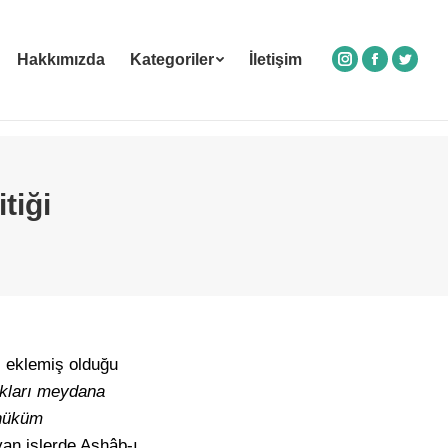
Hakkımızda
Kategoriler
İletişim
Instagram
Facebook
Twitte
tiği
i eklemiş olduğu
ıkları meydana
 hüküm
an işlerde Ashâb-ı