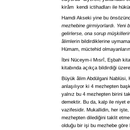
kirâm kendi ictihadları ile hük
Hamdi Akseki yine bu önsözün
mezhebine girmiyorlardı. Yeni 
gelirlerse, ona sorup müşkiller
âlimlerin bildirdiklerine uymama
Hümam, müctehid olmayanların 4 
İbni Nüceym-i Mısrî, Eşbah kitab
kitabında açıkça bildirdiği üzere
Büyük âlim Abdülgani Nablüsi, H
anlaşılıyor ki 4 mezhepten baş
yalnız bu 4 mezhepten birini tak
demektir. Bu da, kalp ile niyet 
vazifesidir. Mukallidin, her işte
mezhepten dilediğini taklit etme
olduğu bir işi bu mezhebe göre bi