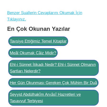
Benzer Suallerin Cevaplarını Okumak İçin
Tıklayınız.
En Çok Okunan Yazılar
Tavsiye Ettiğimiz Temel Kitaplar
Meâl Okumak Câiz Midir?
Ehl-i Sünnet İtikadı Nedir? Ehl-i Sünnet Olmanın
Şartları Nelerdir?
Her Gün Okunması Gereken Çok Mühim Bir Duâ
Seyyid Abdülhakîm Arvâsî Hazretleri ve
Tasavvuf Terbiyesi