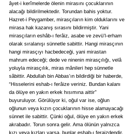
âyet-i kerîmelerde ölenin mirasını çocuklarının
alacağı bildirilmektedir. Torundan bahis yoktur.
Hazret-i Peygamber, mirasçıların kim olduklarını ve
mirasa hak kazanış sırasını bildirmiştir. Yani
mirasçıların eshâb-ı ferâiz, asabe ve zevü’l-erham
olarak sıralanışı sünnetle sabittir. Hangi mirasçının
hangi mirasçıyı hacbedeceği, yani mirastan
mahrum edeceği; dede ve ninenin mirasçılığı, velâ
yoluyla mirasçılık, miras mânileri hep sünnetle
sâbittir. Abdullah bin Abbas’ın bildirdiği bir haberde,
“Hisselerini eshab-ı ferâize veriniz. Bundan kalanı
da ölüye en yakın erkek hısımına aittir”
buyuruluyor. Görülüyor ki, oğul var ise, oğlun
oğlunun veya kızın çocuklarının hisse alamayacağı
sünnet ile sabittir. Çünki oğul, ölüye en yakın erkek
akrabadır. Torun sonra gelir. Ama ölünün yalnızca
kızı veya kızları varsa, bunlar eshab-ı feraizdendir.