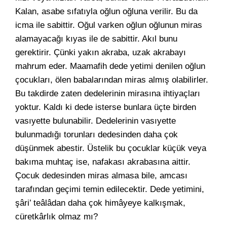
Kalan, asabe sıfatıyla oğlun oğluna verilir. Bu da
icma ile sabittir. Oğul varken oğlun oğlunun miras
alamayacağı kıyas ile de sabittir. Akıl bunu
gerektirir. Çünki yakın akraba, uzak akrabayı
mahrum eder. Maamafih dede yetimi denilen oğlun
çocukları, ölen babalarından miras almış olabilirler.
Bu takdirde zaten dedelerinin mirasına ihtiyaçları
yoktur. Kaldı ki dede isterse bunlara üçte birden
vasıyette bulunabilir. Dedelerinin vasıyette
bulunmadığı torunları dedesinden daha çok
düşünmek abestir. Üstelik bu çocuklar küçük veya
bakıma muhtaç ise, nafakası akrabasına aittir.
Çocuk dedesinden miras almasa bile, amcası
tarafından geçimi temin edilecektir. Dede yetimini,
şâri’ teâlâdan daha çok himâyeye kalkışmak,
cüretkârlık olmaz mı?