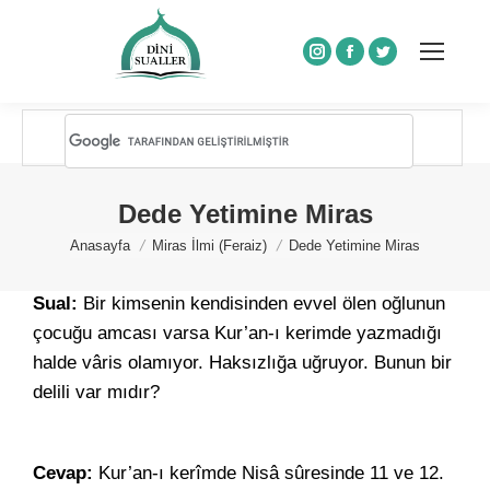
Instagram
Facebook
Twitter
Dede Yetimine Miras
You are here:
Anasayfa
Miras İlmi (Feraiz)
Dede Yetimine Miras
Sual:
Bir kimsenin kendisinden evvel ölen oğlunun
çocuğu amcası varsa Kur’an-ı kerimde yazmadığı
halde vâris olamıyor. Haksızlığa uğruyor. Bunun bir
delili var mıdır?
Cevap:
Kur’an-ı kerîmde Nisâ sûresinde 11 ve 12.