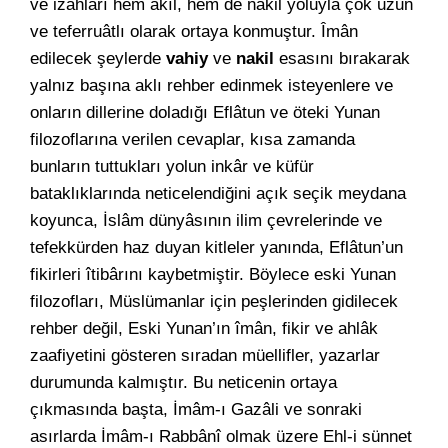
ve izahları hem akıl, hem de nakil yoluyla çok uzun
ve teferruâtlı olarak ortaya konmuştur. Îmân
edilecek şeylerde
vahiy
ve
nakil
esasını bırakarak
yalnız başına aklı rehber edinmek isteyenlere ve
onların dillerine doladığı Eflâtun ve öteki Yunan
filozoflarına verilen cevaplar, kısa zamanda
bunların tuttukları yolun inkâr ve küfür
bataklıklarında neticelendiğini açık seçik meydana
koyunca, İslâm dünyâsının ilim çevrelerinde ve
tefekkürden haz duyan kitleler yanında, Eflâtun’un
fikirleri îtibârını kaybetmiştir. Böylece eski Yunan
filozofları, Müslümanlar için peşlerinden gidilecek
rehber değil, Eski Yunan’ın îmân, fikir ve ahlâk
zaafiyetini gösteren sıradan müellifler, yazarlar
durumunda kalmıştır. Bu neticenin ortaya
çıkmasında başta, İmâm-ı Gazâli ve sonraki
asırlarda İmâm-ı Rabbânî olmak üzere Ehl-i sünnet