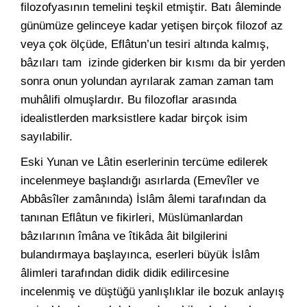
filozofyasının temelini teşkil etmiştir. Batı âleminde
günümüze gelinceye kadar yetişen birçok filozof az
veya çok ölçüde, Eflâtun’un tesiri altında kalmış,
bâzıları tam izinde giderken bir kısmı da bir yerden
sonra onun yolundan ayrılarak zaman zaman tam
muhâlifi olmuşlardır. Bu filozoflar arasında
idealistlerden marksistlere kadar birçok isim
sayılabilir.
Eski Yunan ve Lâtin eserlerinin tercüme edilerek
incelenmeye başlandığı asırlarda (Emevîler ve
Abbâsîler zamânında) İslâm âlemi tarafından da
tanınan Eflâtun ve fikirleri, Müslümanlardan
bâzılarının îmâna ve îtikâda âit bilgilerini
bulandırmaya başlayınca, eserleri büyük İslâm
âlimleri tarafından didik didik edilircesine
incelenmiş ve düştüğü yanlışlıklar ile bozuk anlayış