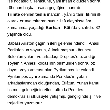
ise hocasıdır. Tenâsühe, yâni insan öldükten sonra
rûhunun başka insana geçtiğine inanırdı.
Trinite
denilen
teslis
inancını, yâni 3 tanrı fikrini ilk
olarak ortaya çıkaran budur. Îsâ aleyhisselâm
zamanında yaşadığı
Burhân-ı Kâtı
’da yazılıdır. 82
yaşında öldü.
Babası Ariston çağının ileri gelenlerindendi. Anası
Periktion’un soyunun, Atinalı meşhur kânuncu
Solon’un yakını ve arkadaşı Dropites’e uzandığı
söylenir. Annesi kocasının ölümünden sonra, öz
dayısı veya amcası olan Pyrilampos ile evlendi.
Pyrilampos aynı zamanda Perikles’in yakın
arkadaşlarından olduğundan, Eflâtun, Yunan kamu
hizmeti geleneğinin etkisi altında Perikles
demokrasisi ülküsüyle yetişmiş, gençliğinde şiir ve
trajediler yazmıştır.