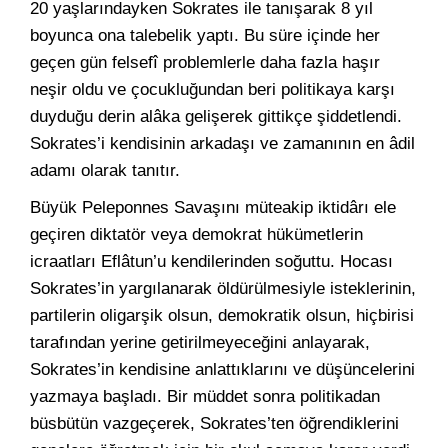
20 yaşlarındayken Sokrates ile tanışarak 8 yıl
boyunca ona talebelik yaptı. Bu süre içinde her
geçen gün felsefî problemlerle daha fazla haşır
neşir oldu ve çocukluğundan beri politikaya karşı
duyduğu derin alâka gelişerek gittikçe şiddetlendi.
Sokrates’i kendisinin arkadaşı ve zamanının en âdil
adamı olarak tanıtır.
Büyük Peleponnes Savaşını müteakip iktidârı ele
geçiren diktatör veya demokrat hükümetlerin
icraatları Eflâtun’u kendilerinden soğuttu. Hocası
Sokrates’in yargılanarak öldürülmesiyle isteklerinin,
partilerin oligarşik olsun, demokratik olsun, hiçbirisi
tarafından yerine getirilmeyeceğini anlayarak,
Sokrates’in kendisine anlattıklarını ve düşüncelerini
yazmaya başladı. Bir müddet sonra politikadan
büsbütün vazgeçerek, Sokrates’ten öğrendiklerini