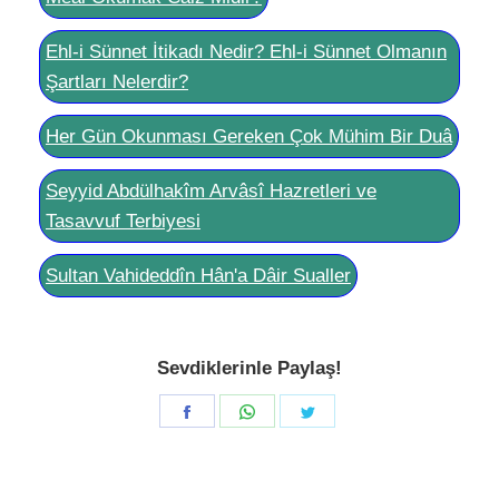
Ehl-i Sünnet İtikadı Nedir? Ehl-i Sünnet Olmanın
Şartları Nelerdir?
Her Gün Okunması Gereken Çok Mühim Bir Duâ
Seyyid Abdülhakîm Arvâsî Hazretleri ve
Tasavvuf Terbiyesi
Sultan Vahideddîn Hân'a Dâir Sualler
Sevdiklerinle Paylaş!
Share
Share
Share
on
on
on
Facebook
WhatsApp
Twitter