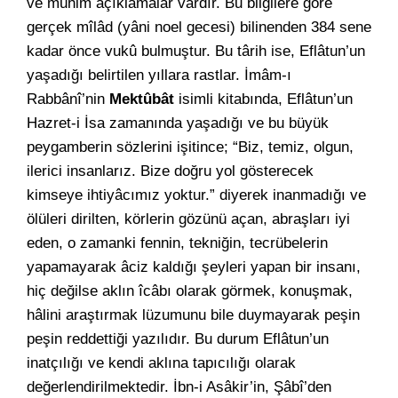
ve mühim açıklamalar vardır. Bu bilgilere göre
gerçek mîlâd (yâni noel gecesi) bilinenden 384 sene
kadar önce vukû bulmuştur. Bu târih ise, Eflâtun’un
yaşadığı belirtilen yıllara rastlar. İmâm-ı
Rabbânî’nin
Mektûbât
isimli kitabında, Eflâtun’un
Hazret-i İsa zamanında yaşadığı ve bu büyük
peygamberin sözlerini işitince; “Biz, temiz, olgun,
ilerici insanlarız. Bize doğru yol gösterecek
kimseye ihtiyâcımız yoktur.” diyerek inanmadığı ve
ölüleri dirilten, körlerin gözünü açan, abraşları iyi
eden, o zamanki fennin, tekniğin, tecrübelerin
yapamayarak âciz kaldığı şeyleri yapan bir insanı,
hiç değilse aklın îcâbı olarak görmek, konuşmak,
hâlini araştırmak lüzumunu bile duymayarak peşin
peşin reddettiği yazılıdır. Bu durum Eflâtun’un
inatçılığı ve kendi aklına tapıcılığı olarak
değerlendirilmektedir. İbn-i Asâkir’in, Şâbî’den