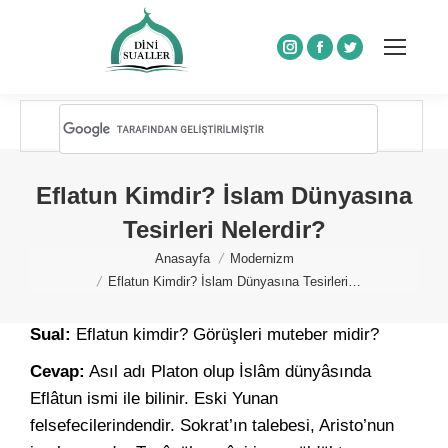
Instagram
Facebook
Twitter
Eflatun Kimdir? İslam Dünyasına
Tesirleri Nelerdir?
You are here:
Anasayfa
Modernizm
Eflatun Kimdir? İslam Dünyasına Tesirleri…
Sual:
Eflatun kimdir? Görüşleri muteber midir?
Cevap:
Asıl adı Platon olup İslâm dünyâsında
Eflâtun ismi ile bilinir. Eski Yunan
felsefecilerindendir. Sokrat’ın talebesi, Aristo’nun