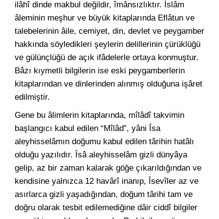
ilâhî dinde makbul değildir, îmânsızlıktır. İslâm
âleminin meşhur ve büyük kitaplarında Eflâtun ve
talebelerinin âile, cemiyet, din, devlet ve peygamber
hakkında söyledikleri şeylerin delillerinin çürüklüğü
ve gülünçlüğü de açık ifâdelerle ortaya konmuştur.
Bâzı kıymetli bilgilerin ise eski peygamberlerin
kitaplarından ve dinlerinden alınmış olduğuna işâret
edilmiştir.
Gene bu âlimlerin kitaplarında, mîlâdî takvimin
başlangıcı kabul edilen “Mîlâd”, yâni Îsa
aleyhisselâmın doğumu kabul edilen târihin hatâlı
olduğu yazılıdır. Îsâ aleyhisselâm gizli dünyâya
gelip, az bir zaman kalarak göğe çıkarıldığından ve
kendisine yalnızca 12 havârî inanıp, Îsevîler az ve
asırlarca gizli yaşadığından, doğum târihi tam ve
doğru olarak tesbit edilemediğine dâir ciddî bilgiler