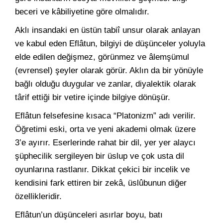
beceri ve kâbiliyetine göre olmalıdır.
Aklı insandaki en üstün tabiî unsur olarak anlayan
ve kabul eden Eflâtun, bilgiyi de düşünceler yoluyla
elde edilen değişmez, görünmez ve âlemşümul
(evrensel) şeyler olarak görür. Aklın da bir yönüyle
bağlı olduğu duygular ve zanlar, diyalektik olarak
târif ettiği bir vetire içinde bilgiye dönüşür.
Eflâtun felsefesine kısaca “Platonizm” adı verilir.
Öğretimi eski, orta ve yeni akademi olmak üzere
3’e ayırır. Eserlerinde rahat bir dil, yer yer alaycı
şüphecilik sergileyen bir üslup ve çok usta dil
oyunlarına rastlanır. Dikkat çekici bir incelik ve
kendisini fark ettiren bir zekâ, üslûbunun diğer
özellikleridir.
Eflâtun’un düşünceleri asırlar boyu, batı