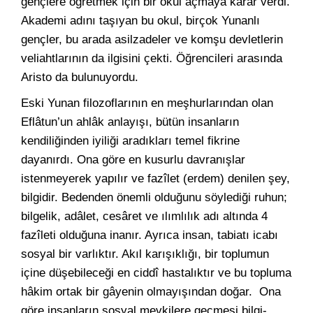
gençlere öğretmek için bir okul açmaya karar verdi.
Akademi adını taşıyan bu okul, birçok Yunanlı
gençler, bu arada asilzadeler ve komşu devletlerin
veliahtlarının da ilgisini çekti. Öğrencileri arasında
Aristo da bulunuyordu.
Eski Yunan filozoflarının en meşhurlarından olan
Eflâtun’un ahlâk anlayışı, bütün insanların
kendiliğinden iyiliği aradıkları temel fikrine
dayanırdı. Ona göre en kusurlu davranışlar
istenmeyerek yapılır ve fazîlet (erdem) denilen şey,
bilgidir. Bedenden önemli olduğunu söylediği ruhun;
bilgelik, adâlet, cesâret ve ılımlılık adı altında 4
fazîleti olduğuna inanır. Ayrıca insan, tabiatı icabı
sosyal bir varlıktır. Akıl karışıklığı, bir toplumun
içine düşebileceği en ciddî hastalıktır ve bu topluma
hâkim ortak bir gâyenin olmayışından doğar. Ona
göre insanların sosyal mevkilere geçmesi bilgi-