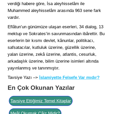
verdiği habere göre, İsa aleyhisselâm ile
Muhammed aleyhisselâm arasında 963 sene fark
vardır.
Eflâtun’un günümüze ulaşan eserleri, 34 dialog, 13
mektup ve Sokrates’in savunmasından ibârettir. Bu
eserlerin bir kısmı devlet, kânunlar, politikacı,
safsatacılar, kutluluk üzerine, güzellik üzerine,
yalan üzerine, zekâ üzerine, atlantis, cesurluk,
arkadaşlık üzerine, bilim üzerine isimleri altında
yayınlanmış ve tanınmıştır.
Tavsiye Yazı –>
İslamiyette Felsefe Var mıdır?
En Çok Okunan Yazılar
Tavsiye Ettiğimiz Temel Kitaplar
Meâl Okumak Câiz Midir?