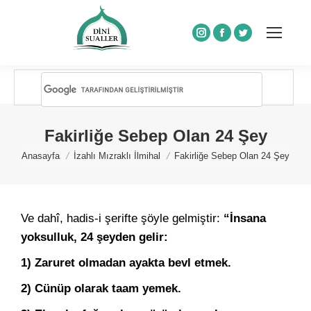
Instagram
Facebook
Twitter
Fakirliğe Sebep Olan 24 Şey
You are here:
Anasayfa
İzahlı Mızraklı İlmihal
Fakirliğe Sebep Olan 24 Şey
Ve dahî, hadis-i şerifte şöyle gelmiştir:
“İnsana
yoksulluk, 24 şeyden gelir:
1) Zaruret olmadan ayakta bevl etmek.
2) Cünüp olarak taam yemek.