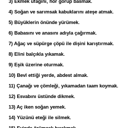
3) Ekmek ufağını, hor görüp basmak.
4) Soğan ve sarımsak kabuklarını ateşe atmak.
5) Büyüklerin önünde yürümek.
6) Babasını ve anasını adıyla çağırmak.
7) Ağaç ve süpürge çöpü ile dişini karıştırmak.
8) Elini balçıkla yıkamak.
9) Eşik üzerine oturmak.
10) Bevl ettiği yerde, abdest almak.
11) Çanağı ve çömleği, yıkamadan taam koymak.
12) Esvabını üstünde dikmek.
13) Aç iken soğan yemek.
14) Yüzünü eteği ile silmek.