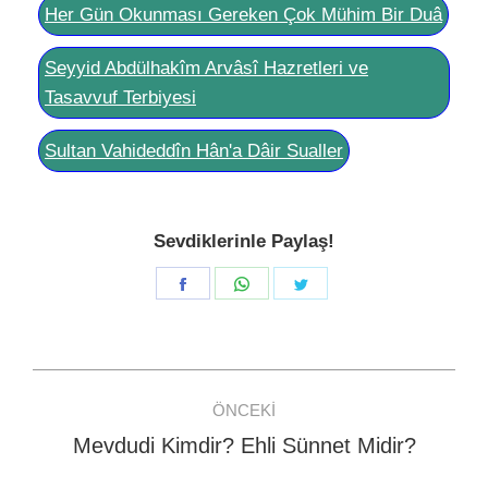
Her Gün Okunması Gereken Çok Mühim Bir Duâ
Seyyid Abdülhakîm Arvâsî Hazretleri ve
Tasavvuf Terbiyesi
Sultan Vahideddîn Hân'a Dâir Sualler
Sevdiklerinle Paylaş!
Share
Share
Share
on
on
on
Facebook
WhatsApp
Twitter
Post
ÖNCEKI
navigation
Mevdudi Kimdir? Ehli Sünnet Midir?
Previous
post: