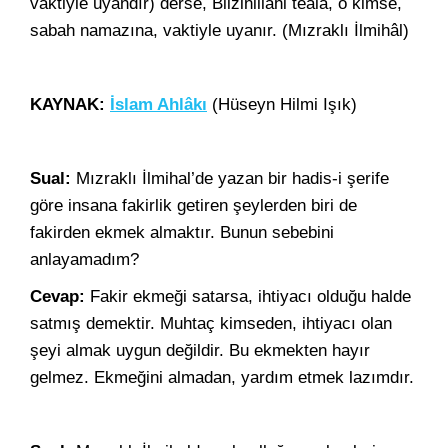
vaktiyle uyandır) derse, Biizinillahi teâlâ, o kimse,
sabah namazına, vaktiyle uyanır. (Mızraklı İlmihâl)
KAYNAK:
İslam Ahlâkı
(Hüseyn Hilmi Işık)
Sual:
Mızraklı İlmihal’de yazan bir hadis-i şerife
göre insana fakirlik getiren şeylerden biri de
fakirden ekmek almaktır. Bunun sebebini
anlayamadım?
Cevap:
Fakir ekmeği satarsa, ihtiyacı olduğu halde
satmış demektir. Muhtaç kimseden, ihtiyacı olan
şeyi almak uygun değildir. Bu ekmekten hayır
gelmez. Ekmeğini almadan, yardım etmek lazımdır.