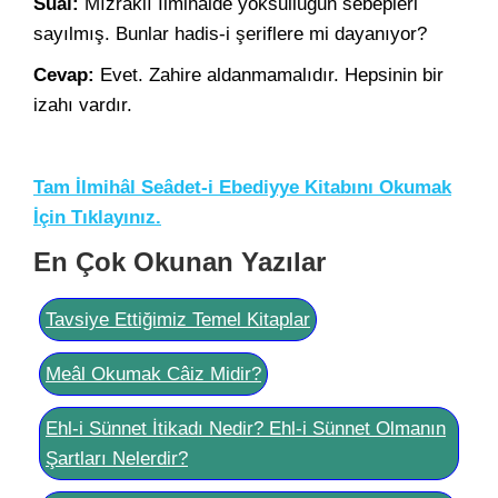
Sual:
Mızraklı İlmihalde yoksulluğun sebepleri
sayılmış. Bunlar hadis-i şeriflere mi dayanıyor?
Cevap:
Evet. Zahire aldanmamalıdır. Hepsinin bir
izahı vardır.
Tam İlmihâl Seâdet-i Ebediyye Kitabını Okumak
İçin Tıklayınız.
En Çok Okunan Yazılar
Tavsiye Ettiğimiz Temel Kitaplar
Meâl Okumak Câiz Midir?
Ehl-i Sünnet İtikadı Nedir? Ehl-i Sünnet Olmanın
Şartları Nelerdir?