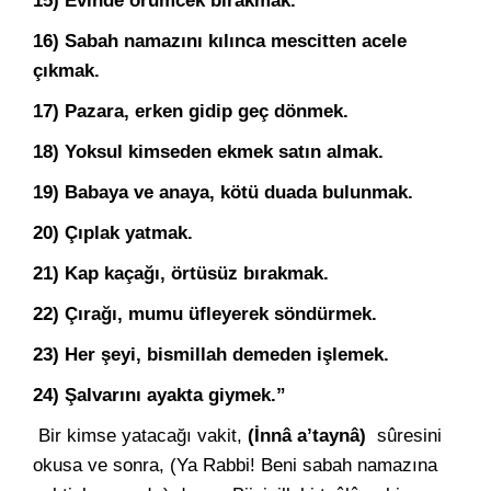
15) Evinde örümcek bırakmak.
16) Sabah namazını kılınca mescitten acele
çıkmak.
17) Pazara, erken gidip geç dönmek.
18) Yoksul kimseden ekmek satın almak.
19) Babaya ve anaya, kötü duada bulunmak.
20) Çıplak yatmak.
21) Kap kaçağı, örtüsüz bırakmak.
22) Çırağı, mumu üfleyerek söndürmek.
23) Her şeyi, bismillah demeden işlemek.
24) Şalvarını ayakta giymek.”
Bir kimse yatacağı vakit,
(İnnâ a’taynâ)
sûresini
okusa ve sonra, (Ya Rabbi! Beni sabah namazına