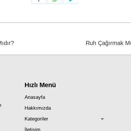
on
on
on
Facebook
WhatsApp
Twitter
ıdır?
Next
Ruh Çağırmak M
post:
Hızlı Menü
Anasayfa
n
Hakkımızda
Kategoriler
İletişim