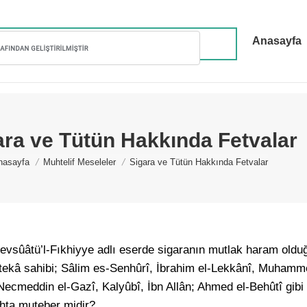
Anasayfa
ara ve Tütün Hakkında Fetvalar
ou are here:
nasayfa
Muhtelif Meseleler
Sigara ve Tütün Hakkında Fetvalar
Mevsûâtü’l-Fıkhiyye adlı eserde sigaranın mutlak haram oldu
üntekâ sahibi; Sâlim es-Senhûrî, İbrahim el-Lekkânî, Muhamm
cmeddin el-Gazî, Kalyûbî, İbn Allân; Ahmed el-Behûtî gibi is
ıhta muteber midir?