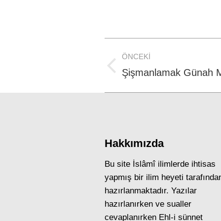
Post
ÖNCEKI
navigation
Previous
Şişmanlamak Günah M
post:
Hakkımızda
Bu site İslâmî ilimlerde ihtisas
yapmış bir ilim heyeti tarafında
hazırlanmaktadır. Yazılar
hazırlanırken ve sualler
cevaplanırken Ehl-i sünnet