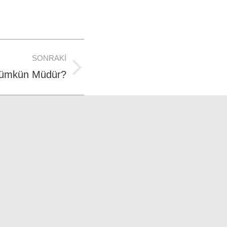
SONRAKI
ümkün Müdür?