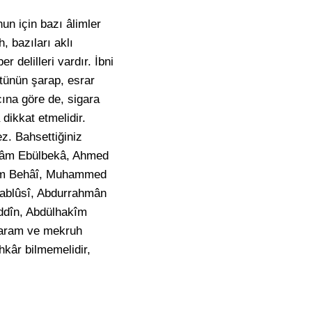
un için bazı âlimler
, bazıları aklı
 delilleri vardır. İbni
ütünün şarap, esrar
cına göre de, sigara
 dikkat etmelidir.
z. Bahsettiğiniz
islâm Ebülbekâ, Ahmed
slâm Behâî, Muhammed
ablûsî, Abdurrahmân
ddîn, Abdülhakîm
 haram ve mekruh
kâr bilmemelidir,