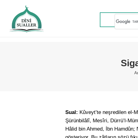
Sig
Y
A
Sual:
Kûveyt’te neşredilen el-
Şürünbilâlî, Mesîri, Dürrü’l-M
Hâlid bin Ahmed, İbn Hamdûn; Ne
gösteriyor. Bu zâtların sözü fık