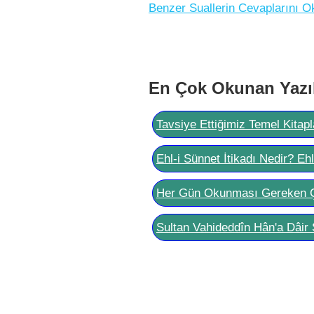
Benzer Suallerin Cevaplarını O
En Çok Okunan Yazı
Tavsiye Ettiğimiz Temel Kitapl
Ehl-i Sünnet İtikadı Nedir? Eh
Her Gün Okunması Gereken 
Sultan Vahideddîn Hân'a Dâir 