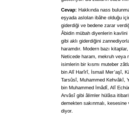
Cevap:
Hakkında nass bulunmaya
eşyada aslolan ibâhe olduğu için
giderdiği ve bedene zarar verdiğ
Âbidin mübah diyenlerin kavlini
gibi aklı giderdiğini zannediyor
haramdır. Modern bazı kitaplar, f
Neticede haram, mekruh veya mü
isimlerin bir kısmı muteber zât
bin Alî Harîrî, İsmail Mer’aş
Tarsûsî, Muhammed Kehvâkî, Y
bin Muhammed İmâdî, Alî Echü
Arvâsî gibi âlimler hülâsa itib
demekten sakınmalı, kesesine v
diyor.