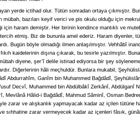
n yerde ictihad olur. Tütün sonradan ortaya çıkmıştır. Bun
 mübah, bazıları keyif verici ve pis okulu olduğu için mekruh
i için haram demiştir. Her birinin kendince mantıklı ve muteber
 tercih etmiş. Biz de bununla amel ederiz. Haram diyenler, t
lardı. Bugün böyle olmadığı ilmen anlaşılmıştır. Vehhâbî inan
ıkıh kaidelerinin dışına çıkarak, bu tesirle yazılmıştır. Buna
bah diyene, şer’î delile istinad ediyorsa bir şey söyleneme
lardır. Diğerlerinin hâli meçhuldür. Bunlara mukabil, Şeyhül
î, Kâdî Abdurrahîm, Ganîm bin Muhammed Bağdâdî, Şeyhüli
usuf Decvî, Muhammed bin Abdülbâkî Zerkânî, Abdülganî N
rî, Mevlânâ Hâlid-i Bağdâdî, Mahmud Sâminî, Osman Bedre
ariyle zarar ve alışkanlık yapmayacak kadar az içilen tütüne
e sıhhatine zarar vermeyecek kadar az içenleri fâsık, günâh