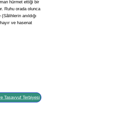
man hürmet ettiği bir
lur. Ruhu orada olunca
 (Sâlihlerin anıldığı
n hayır ve hasenat
ve Tasavvuf Terbiyesi