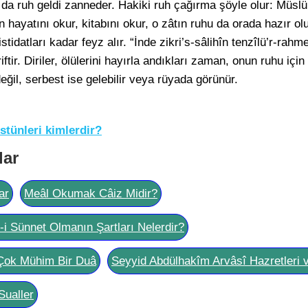
 da ruh geldi zanneder. Hakiki ruh çağırma şöyle olur: Müslü
n hayatını okur, kitabını okur, o zâtın ruhu da orada hazır o
tidatları kadar feyz alır. “İnde zikri’s-sâlihîn tenzîlü’r-rahme
ftir. Diriler, ölülerini hayırla andıkları zaman, onun ruhu içi
ğil, serbest ise gelebilir veya rüyada görünür.
stünleri kimlerdir?
lar
ar
Meâl Okumak Câiz Midir?
l-i Sünnet Olmanın Şartları Nelerdir?
Çok Mühim Bir Duâ
Seyyid Abdülhakîm Arvâsî Hazretleri 
Sualler