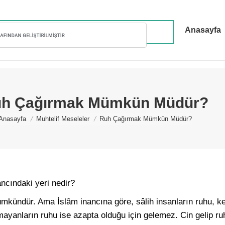
Anasayfa
h Çağırmak Mümkün Müdür?
You are here:
Anasayfa
Muhtelif Meseleler
Ruh Çağırmak Mümkün Müdür?
ncındaki yeri nedir?
kündür. Ama İslâm inancına göre, sâlih insanların ruhu, ken
ayanların ruhu ise azapta olduğu için gelemez. Cin gelip ru