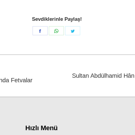
Sevdiklerinle Paylaş!
Share
Share
Share
on
on
on
Facebook
WhatsApp
Twitter
Sultan Abdülhamid Hân 
nda Fetvalar
Next
post:
Hızlı Menü