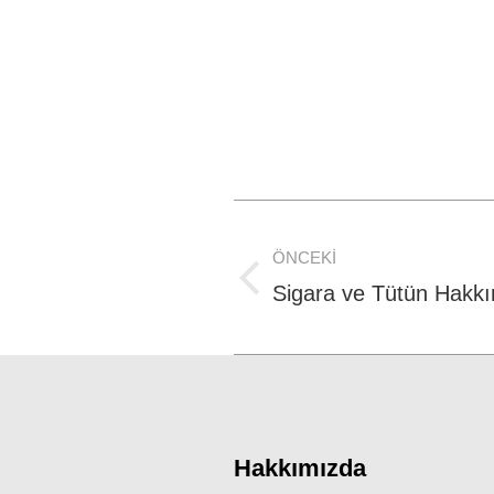
Post
ÖNCEKI
navigation
Previous
Sigara ve Tütün Hakkı
post:
Hakkımızda