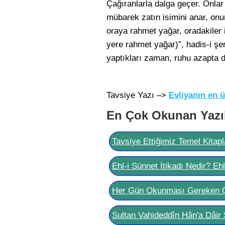
Çağıranlarla dalga geçer. Onlar
mübarek zatın isimini anar, onu
oraya rahmet yağar, oradakiler is
yere rahmet yağar)”, hadis-i şeri
yaptıkları zaman, ruhu azapta de
Tavsiye Yazı –>
Evliyanın en ü
En Çok Okunan Yazı
Tavsiye Ettiğimiz Temel Kitapl
Ehl-i Sünnet İtikadı Nedir? Eh
Her Gün Okunması Gereken 
Sultan Vahideddîn Hân'a Dâir 