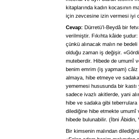
kitaplarında kadın kocasının m
için zevcesine izin vermesi iyi 
Cevap:
Dürretü’l-Beydâ bir fe
verilmiştir. Fıkıhta kâide şudur
çünkü alınacak malın ne bedeli 
olduğu zaman iş değişir. «Gördü
muteberdir. Hibede de umumî v
benim emrim (iş yapmam) câiz o
almaya, hibe etmeye ve sadaka 
yememesi hususunda bir kastı 
sadece ivazlı akitlerde, yani a
hibe ve sadaka gibi teberrulara
dilediğine hibe etmekte umumî v
hibede bulunabilir. (İbni Âbidin,
Bir kimsenin malından dilediğini