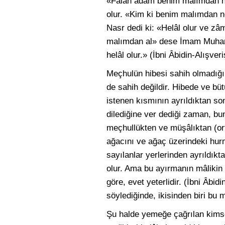
«Falan adam benim malımdan neyi
olur. «Kim ki benim malımdan ne 
Nasr dedi ki: «Helâl olur ve zâ
malımdan al» dese İmam Muhamm
helâl olur.» (İbni Âbidin-Alışveri
Meçhulün hibesi sahih olmadığı 
de sahih değildir. Hibede ve bü
istenen kısmının ayrıldıktan so
dilediğine ver dediği zaman, b
meçhullükten ve müşâlıktan (or
ağacını ve ağaç üzerindeki hurm
sayılanlar yerlerinden ayrıldıkta
olur. Ama bu ayırmanın mâlikin i
göre, evet yeterlidir. (İbni Âbi
söylediğinde, ikisinden biri bu 
Şu halde yemeğe çağrılan kimsey