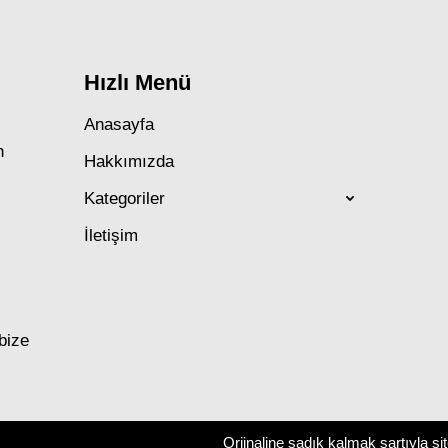
Hızlı Menü
Anasayfa
n
Hakkımızda
Kategoriler
İletişim
 bize
Orjinaline sadık kalmak şartıyla si