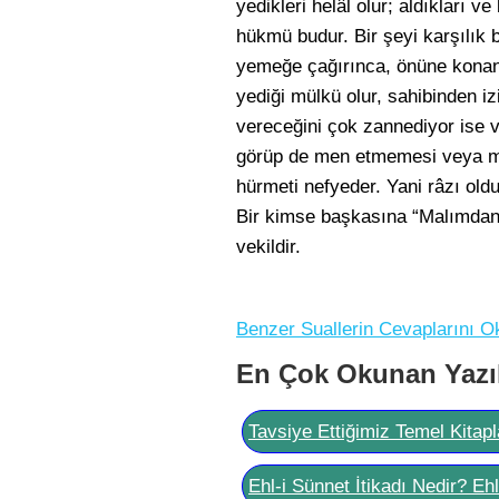
yedikleri helâl olur; aldıkları
hükmü budur. Bir şeyi karşılık 
yemeğe çağırınca, önüne konan 
yediği mülkü olur, sahibinden 
vereceğini çok zannediyor ise ver
görüp de men etmemesi veya men
hürmeti nefyeder. Yani râzı old
Bir kimse başkasına “Malımdan di
vekildir.
Benzer Suallerin Cevaplarını O
En Çok Okunan Yazı
Tavsiye Ettiğimiz Temel Kitapl
Ehl-i Sünnet İtikadı Nedir? Eh