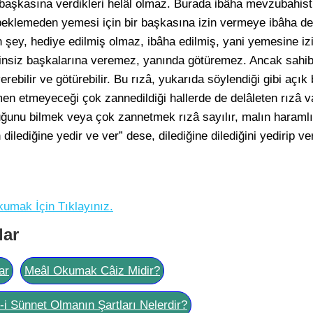
 ve başkasına verdikleri helâl olmaz. Burada ibâha mevzubahis
beklemeden yemesi için bir başkasına izin vermeye ibâha den
şey, hediye edilmiş olmaz, ibâha edilmiş, yani yemesine izi
izinsiz başkalarına veremez, yanında götüremez. Ancak sahib
ebilir ve götürebilir. Bu rızâ, yukarıda söylendiği gibi açık bi
 etmeyeceği çok zannedildiği hallerde de delâleten rızâ var
uğunu bilmek veya çok zannetmek rızâ sayılır, malın haramlığ
lediğine yedir ve ver” dese, dilediğine dilediğini yedirip ve
kumak İçin Tıklayınız.
lar
ar
Meâl Okumak Câiz Midir?
l-i Sünnet Olmanın Şartları Nelerdir?