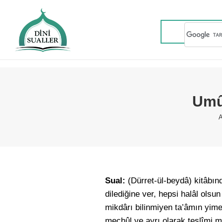
Umûm
A
Sual:
(Dürret-ül-beydâ) kitâbın
dilediğine ver, hepsi halâl olsun
mikdârı bilinmiyen ta’âmın yime
mechûl ve ayrı olarak teslîmi 