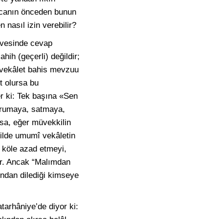
kocanın önceden bunun
 nasıl izin verebilir?
evesinde cevap
hih (geçerli) değildir;
î vekâlet bahis mevzuu
t olursa bu
 ki: Tek başına «Sen
orumaya, satmaya,
sa, eğer müvekkilin
ilde umumî vekâletin
e köle azad etmeyi,
dir. Ancak “Malımdan
ından dilediği kimseye
atarhâniye’de diyor ki: