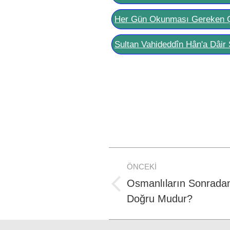
Her Gün Okunması Gereken 
Sultan Vahideddîn Hân'a Dâir 
Post
ÖNCEKI
navigation
Osmanlıların Sonradan
Previous
Doğru Mudur?
post: