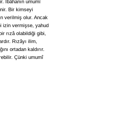
tir. İbâhanın umumî
ir. Bir kimseyi
n verilmiş olur. Ancak
i izin vermişse, yahud
r rızâ olabildiği gibi,
dır. Rızâyı ilim,
ını ortadan kaldırır.
rebilir. Çünki umumî