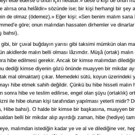
 elde ederse o onun için helâldir.» dese o kişi de onun mal
alırsa ona helâldir» sözünde ise; bir kişi herhangi bir şey 
min de olmaz (ödemez).» Eğer kişi: «Sen benim malım sana hel
ed’e göre; onun malından hassaten dirhemler ve dinarlar 
ş bahsi).
gibi, bir çuval buğdayın yarısı gibi taksimi mümkün olan ma
tün akidlerde malın belli olması lâzımdır. Müşâ (ortak) malın
nra hibe edilmesi gerekir. Ancak bir kimse malımdan dilediği
unu dediği kimse diyenin gözü önünde muayyen bir mikdar ayı
tak mal olmaktan) çıkar. Memedeki sütü, koyun üzerindeki 
ayı hibe etmek sahih değildir. Çünkü bu hibe hisseli malın hi
n sonra hibe ve teslim edilirse, engel olan şüyu (ortaklık) or
zni ile hibe olunan kişi tarafından yapılması yeterli midir? D
din, Hibe bahsi). O halde bir kimse bir başkasına, muayyen b
maldan belli bir mikdar alıp ayırdığı zaman, hibe (hediye) ta
e, malımdan istediğin kadar ye ve al ve dilediğine ver, heps