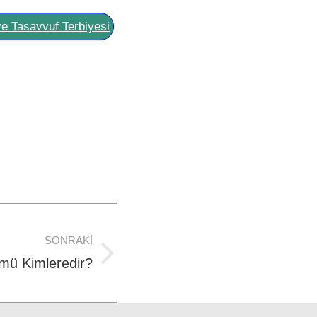
ve Tasavvuf Terbiyesi
SONRAKI
mü Kimleredir?