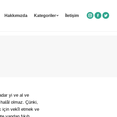
Hakkımızda
Kategoriler
İletişim
Instagram
Facebook
Twitte
dar yi ve al ve
i halâl olmaz. Çünki,
k için vekîl etmek ve
te yandan fıkıh