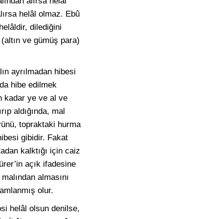
ından alırsa helâl
alırsa helâl olmaz. Ebû
âldir, dilediğini
(altın ve gümüş para)
lın ayrılmadan hibesi
 da hibe edilmek
n kadar ye ve al ve
rıp aldığında, mal
yünü, topraktaki hurma
besi gibidir. Fakat
tadan kalktığı için caiz
ürer’in açık ifadesine
ir malından almasını
mamlanmış olur.
i helâl olsun denilse,