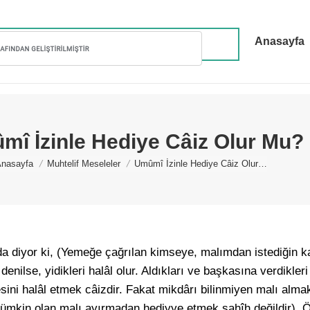
Anasayfa
î İzinle Hediye Câiz Olur Mu?
You are here:
nasayfa
Muhtelif Meseleler
Umûmî İzinle Hediye Câiz Olur…
da diyor ki, (Yemeğe çağrılan kimseye, malımdan istediğin ka
 denilse, yidikleri halâl olur. Aldıkları ve başkasına verdikler
sini halâl etmek câizdir. Fakat mikdârı bilinmiyen malı alma
mümkin olan malı ayırmadan hediyye etmek sahîh değildir). Ö