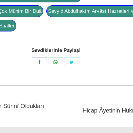
Çok Mühim Bir Duâ
Seyyid Abdülhakîm Arvâsî Hazretleri 
Sualler
Sevdiklerinle Paylaş!
Share
Share
Share
on
on
on
Facebook
WhatsApp
Twitter
 Sünnî Oldukları
Next
Hicap Âyetinin Hük
post: