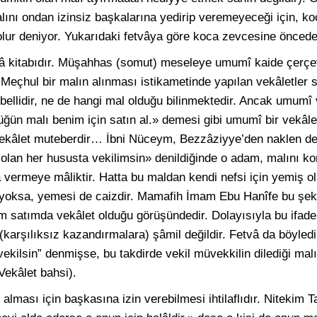
alını ondan izinsiz başkalarına yedirip veremeyeceği için, 
olur deniyor. Yukarıdaki fetvâya göre koca zevcesine önceden
tvâ kitabıdır. Müşahhas (somut) meseleye umumî kaide çerç
: Meçhul bir malın alınması istikametinde yapılan vekâletler sa
bellidir, ne de hangi mal olduğu bilinmektedir. Ancak umum
ğün malı benim için satın al.» demesi gibi umumî bir vekâle
ekâlet muteberdir… İbni Nüceym, Bezzâziyye’den naklen der
lan her hususta vekilimsin» denildiğinde o adam, malını k
vermeye mâliktir. Hatta bu maldan kendi nefsi için yemiş ol
yoksa, yemesi de caizdir. Mamafih İmam Ebu Hanîfe bu şek
lım satımda vekâlet olduğu görüşündedir. Dolayısıyla bu ifad
 (karşılıksız kazandırmalara) şâmil değildir. Fetvâ da böyle
ekilsin” denmişse, bu takdirde vekil müvekkilin dilediği mal
 Vekâlet bahsi).
 alması için başkasına izin verebilmesi ihtilaflıdır. Nitekim T