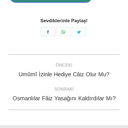
Sevdiklerinle Paylaş!
Share
Share
Share
on
on
on
Facebook
WhatsApp
Twitter
Post
ÖNCEKI
navigation
Umûmî İzinle Hediye Câiz Olur Mu?
Previous
post:
SONRAKI
Osmanlılar Fâiz Yasağını Kaldırdılar Mı?
Next
post: