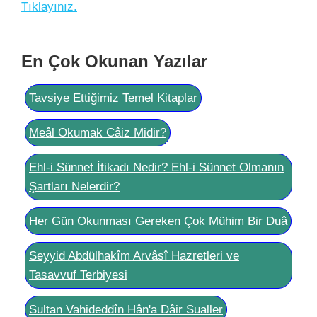
Tıklayınız.
En Çok Okunan Yazılar
Tavsiye Ettiğimiz Temel Kitaplar
Meâl Okumak Câiz Midir?
Ehl-i Sünnet İtikadı Nedir? Ehl-i Sünnet Olmanın
Şartları Nelerdir?
Her Gün Okunması Gereken Çok Mühim Bir Duâ
Seyyid Abdülhakîm Arvâsî Hazretleri ve
Tasavvuf Terbiyesi
Sultan Vahideddîn Hân'a Dâir Sualler