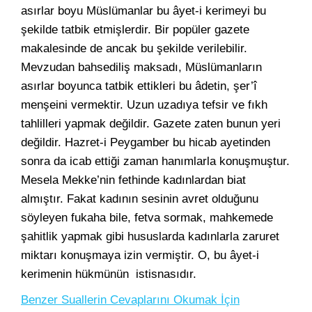
asırlar boyu Müslümanlar bu âyet-i kerimeyi bu
şekilde tatbik etmişlerdir. Bir popüler gazete
makalesinde de ancak bu şekilde verilebilir.
Mevzudan bahsediliş maksadı, Müslümanların
asırlar boyunca tatbik ettikleri bu âdetin, şer’î
menşeini vermektir. Uzun uzadıya tefsir ve fıkh
tahlilleri yapmak değildir. Gazete zaten bunun yeri
değildir. Hazret-i Peygamber bu hicab ayetinden
sonra da icab ettiği zaman hanımlarla konuşmuştur.
Mesela Mekke’nin fethinde kadınlardan biat
almıştır. Fakat kadının sesinin avret olduğunu
söyleyen fukaha bile, fetva sormak, mahkemede
şahitlik yapmak gibi hususlarda kadınlarla zaruret
miktarı konuşmaya izin vermiştir. O, bu âyet-i
kerimenin hükmünün istisnasıdır.
Benzer Suallerin Cevaplarını Okumak İçin