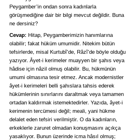
Peygamber’in ondan sonra kadınlarla
görüşmediğine dair bir bilgi mevcut değildir. Buna
ne dersiniz?
Cevap:
Hitap, Peygamberimizin hanımlarına
olabilir; fakat hüküm umumidir. Nitekim bütün
tefsirlerde, misal Kurtubî’de, Râzî’de böyle olduğu
yazıyor. Âyet-i kerimeler muayyen bir şahıs veya
hâdise için nâzil olmuş olabilir. Bu, hükmünün
umumi olmasına tesir etmez. Ancak modernistler
âyet-i kerimeleri belli şahıslara tahsis ederek
hükümlerinin sınırlarını daraltmak veya tamamen
ortadan kaldırmak istemektedirler. Yazıda, âyet-i
kerimenin tercümesi değil; meali, yani hükme
delalet eden tefsiri verilmiştir. O da kadınların,
erkeklerle zaruret olmadan konuşmasını açıkça
yasaklıyor. Bunun üzerinde icma hâsıl olmuş;