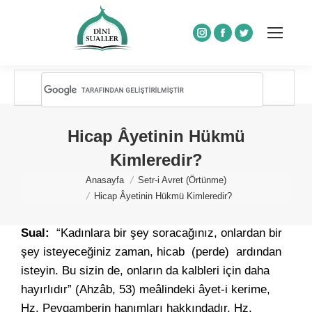
Instagram
Facebook
Twitter
Hicap Âyetinin Hükmü
Kimleredir?
You are here:
Anasayfa
Setr-i Avret (Örtünme)
Hicap Âyetinin Hükmü Kimleredir?
Sual:
“Kadınlara bir şey soracağınız, onlardan bir
şey isteyeceğiniz zaman, hicab (perde) ardından
isteyin. Bu sizin de, onların da kalbleri için daha
hayırlıdır” (Ahzâb, 53) meâlindeki âyet-i kerime,
Hz. Peygamberin hanımları hakkındadır. Hz.