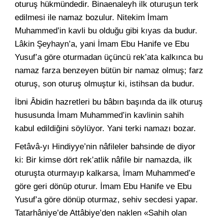
oturuş hükmündedir. Binaenaleyh ilk oturuşun terk
edilmesi ile namaz bozulur. Nitekim İmam
Muhammed’in kavli bu olduğu gibi kıyas da budur.
Lâkin Şeyhayn’a, yani İmam Ebu Hanife ve Ebu
Yusuf’a göre oturmadan üçüncü rek’ata kalkınca bu
namaz farza benzeyen bütün bir namaz olmuş; farz
oturuş, son oturuş olmuştur ki, istihsan da budur.
İbni Âbidin hazretleri bu bâbın başında da ilk oturuş
hususunda İmam Muhammed’in kavlinin sahih
kabul edildiğini söylüyor. Yani terki namazı bozar.
Fetâvâ-yı Hindiyye’nin nâfileler bahsinde de diyor
ki: Bir kimse dört rek’atlik nâfile bir namazda, ilk
oturuşta oturmayıp kalkarsa, İmam Muhammed’e
göre geri dönüp oturur. İmam Ebu Hanife ve Ebu
Yusuf’a göre dönüp oturmaz, sehiv secdesi yapar.
Tatarhâniye’de Attâbiye’den naklen «Sahih olan