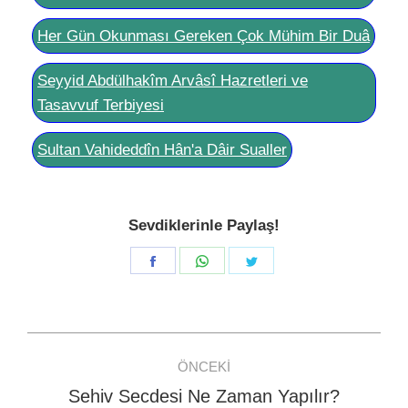
Her Gün Okunması Gereken Çok Mühim Bir Duâ
Seyyid Abdülhakîm Arvâsî Hazretleri ve
Tasavvuf Terbiyesi
Sultan Vahideddîn Hân'a Dâir Sualler
Sevdiklerinle Paylaş!
Share
Share
Share
on
on
on
Facebook
WhatsApp
Twitter
Post
ÖNCEKI
navigation
Sehiv Secdesi Ne Zaman Yapılır?
Previous