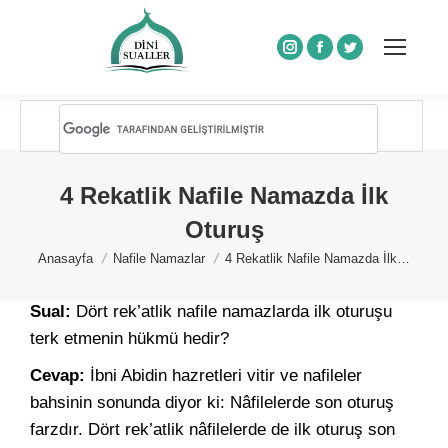
Instagram
Facebook
Twitter
4 Rekatlik Nafile Namazda İlk
Oturuş
You are here:
Anasayfa
Nafile Namazlar
4 Rekatlik Nafile Namazda İlk…
Sual:
Dört rek’atlik nafile namazlarda ilk oturuşu
terk etmenin hükmü hedir?
Cevap:
İbni Abidin hazretleri vitir ve nafileler
bahsinin sonunda diyor ki: Nâfilelerde son oturuş
farzdır. Dört rek’atlik nâfilelerde de ilk oturuş son