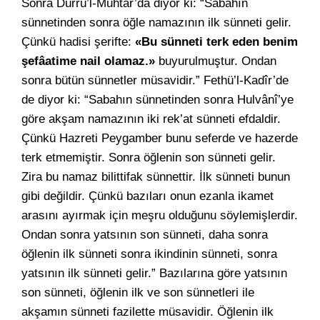
Sonra Dürrü’l-Muhtar’da diyor ki: “Sabahın
sünnetinden sonra öğle namazının ilk sünneti gelir.
Çünkü hadisi şerifte:
«Bu sünneti terk eden benim
şefâatime nail olamaz.»
buyurulmuştur. Ondan
sonra bütün sünnetler müsavidir.” Fethü’l-Kadîr’de
de diyor ki: “Sabahın sünnetinden sonra Hulvânî’ye
göre akşam namazının iki rek’at sünneti efdaldir.
Çünkü Hazreti Peygamber bunu seferde ve hazerde
terk etmemiştir. Sonra öğlenin son sünneti gelir.
Zira bu namaz bilittifak sünnettir. İlk sünneti bunun
gibi değildir. Çünkü bazıları onun ezanla ikamet
arasını ayırmak için meşru olduğunu söylemişlerdir.
Ondan sonra yatsının son sünneti, daha sonra
öğlenin ilk sünneti sonra ikindinin sünneti, sonra
yatsının ilk sünneti gelir.” Bazılarına göre yatsının
son sünneti, öğlenin ilk ve son sünnetleri ile
akşamın sünneti fazilette müsavidir. Öğlenin ilk