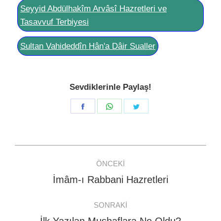
Seyyid Abdülhakîm Arvâsî Hazretleri ve
Tasavvuf Terbiyesi
Sultan Vahideddîn Hân'a Dâir Sualler
Sevdiklerinle Paylaş!
Share
Share
Share
on
on
on
Facebook
WhatsApp
Twitter
Post
ÖNCEKI
navigation
İmâm-ı Rabbani Hazretleri
Previous
post:
SONRAKI
Next