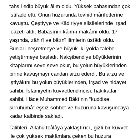
tahsil edip büyük âlim oldu. Yüksek babasından çok
istifade etti. Onun huzurunda tevhid mârifetlerine
kavuştu. Çeştiyye ve Kâdiriyye silsilelerinde irşad
icazeti aldı. Babasının kâim-i makâmı oldu. 17
yaşında, zâhirî ve bâtınî ilimlerin üstâdı oldu.
Bunları neşretmeye ve büyük iki yolda talebe
yetiştirmeye başladı. Nakşibendiye büyüklerinin
kitaplarını seve seve okur, bu yolun büyüklerinden
birine kavuşmayı candan arzu ederdi. Bu arzu ve
iştiyâkını bu yolun büyüklerinden, irşad ve hidayet
sahibi, İslamiyetin kuvvetlendiricisi, hakikatlar
sahibi, Hâce Muhammed Bâkî’nin “kuddise
sirruhümâ” eşsiz sohbet ve huzuruna kavuşuncaya
kadar kalbinde sakladı.
Talibleri, Allahü teâlâya yaklaştırıcı, gizli bir kuvvet
ile çok yüksek makâmlara çeken bu huzura