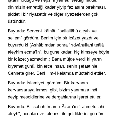
iştahlı olduğu ve hepsini yemek istediği hâlde,
dinimizin emrettiği kadar yiyip fazlasını bırakması,
şiddetli bir riyazettir ve diğer riyazetlerden çok
üstündür.
Buyurdu: Server-i kâinâtı “sallallâhü aleyhi ve
sellem” gördüm. Benim için bir icâzet yazdı ve
buyurdu ki (Ashâbımdan sonra “rıdvânullahi teâlâ
aleyhim ecma’în”, bu güne kadar, hiç kimseye böyle
bir icâzet yazmadım.) Bana müjde verdi ki yarın
kıyamet günü, binlerce insan, senin şefaatinle
Cennete girer. Beni ilim-i kelamda müctehid ettiler.
Buyurdu: İslamiyeti gördüm. Bir kervanın
kervansaraya inmesi gibi, bizim yanımıza indi,
deyip mescidlerine ve dergahlarına işaret ettiler.
Buyurdu: Bir sabah İmâm-ı Âzam’ın “rahmetullâhi
aleyh”, hocaları ve talebesi ile geldiklerini gördüm.