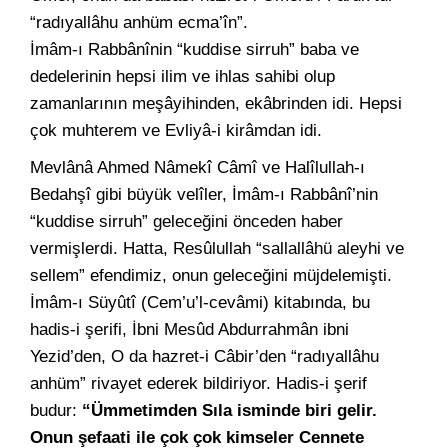
“radıyallâhu anhüm ecma’în”.
İmâm-ı Rabbânînin “kuddise sirruh” baba ve
dedelerinin hepsi ilim ve ihlas sahibi olup
zamanlarının meşâyihinden, ekâbrinden idi. Hepsi
çok muhterem ve Evliyâ-i kirâmdan idi.
Mevlânâ Ahmed Nâmekî Câmî ve Halîlullah-ı
Bedahşî gibi büyük velîler, İmâm-ı Rabbânî’nin
“kuddise sirruh” geleceğini önceden haber
vermişlerdi. Hatta, Resûlullah “sallallâhü aleyhi ve
sellem” efendimiz, onun geleceğini müjdelemişti.
İmâm-ı Süyûtî (Cem’u’l-cevâmi) kitabında, bu
hadis-i şerifi, İbni Mesûd Abdurrahmân ibni
Yezid’den, O da hazret-i Câbir’den “radıyallâhu
anhüm” rivayet ederek bildiriyor. Hadis-i şerif
budur:
“Ümmetimden Sıla isminde biri gelir.
Onun şefaati ile çok çok kimseler Cennete