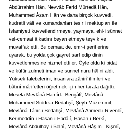
Abdürrahim Hân, Nevvâb Ferid Mürtedâ Hân,
Muhammed Âzam Hân ve daha birçok kuvvetli,
kudretli vâli ve kumandanları tesirli mektupları ile
İslamiyeti kuvvetlendirmeye, yaymaya, ehl-i sünnet
vel-cemaat itikadını beyan etmeye teşvik ve
muvaffak etti. Bu cemaat de, emr-i şeriflerine
uyarak, bu yolda çok gayret sarf edip dinin
kuvvetlenmesine hizmet ettiler. Öyle oldu ki bidat
ve küfür zulmeti iman ve sünnet nuru hâlini aldı.
Yüksek talebelerini, insanlara zâhirî ilimleri ve
bâtınî mârifetleri öğretmek için her tarafa dağıttı.
Mesela Mevlânâ Hamîd-i Bengâlî, Mevlânâ
Muhammed Sıddık-ı Bedahşî, Şeyh Müzemmil,
Mevlânâ Tâhir-i Bedahşî, Mevlânâ Ahmed-i Rivenbî,
Kerimeddîn-i Hasan-ı Ebdâlî, Hasan-ı Berkî,
Mevlânâ Abdülhay-i Belhî, Mevlânâ Hâşim-i Kişmî,