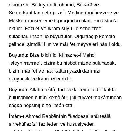
olamazdı. Bu kıymetli tohumu, Buhârâ ve
Semerkant’tan getirip, aslı Medine-i münevvere ve
Mekke-i mükerreme toprağından olan, Hindistan’a
ektiler. Fazilet ve ikram suyu ile senelerce
suladılar. İhsan ile büyüttüler. Olgunlaşıp kemale
gelince, şimdiki ilim ve mârifet meyveleri hâsıl oldu.
Buyurdu: Bize bildirildi ki hazret-i Mehdi
“aleyhirrahme”, bizim bu nisbetimizde bulunacak,
bizim mârifet ve hakikatten yazdıklarımızı
okuyacak ve kabul edecektir.
Buyurdu: Allahü teâlâ, fadl ve keremi ile bir kulda
bulunabilen bütün kemâlâtı, [Nübüvvet makâmından
başka hepsini] bize ihsân etti.
İmâm-ı Ahmed Rabbânînin “kaddesallahü teâlâ
sirrehül’azîz” faziletleri ve hususiyetleri