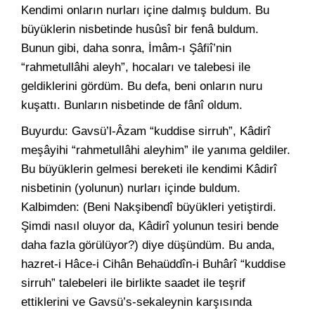
Kendimi onların nurları içine dalmış buldum. Bu
büyüklerin nisbetinde husûsî bir fenâ buldum.
Bunun gibi, daha sonra, İmâm-ı Şâfiî’nin
“rahmetullâhi aleyh”, hocaları ve talebesi ile
geldiklerini gördüm. Bu defa, beni onların nuru
kuşattı. Bunların nisbetinde de fânî oldum.
Buyurdu: Gavsü’l-Âzam “kuddise sirruh”, Kâdirî
meşâyihi “rahmetullâhi aleyhim” ile yanıma geldiler.
Bu büyüklerin gelmesi bereketi ile kendimi Kâdirî
nisbetinin (yolunun) nurları içinde buldum.
Kalbimden: (Beni Nakşibendî büyükleri yetiştirdi.
Şimdi nasıl oluyor da, Kâdirî yolunun tesiri bende
daha fazla görülüyor?) diye düşündüm. Bu anda,
hazret-i Hâce-i Cihân Behaüddîn-i Buhârî “kuddise
sirruh” talebeleri ile birlikte saadet ile teşrif
ettiklerini ve Gavsü’s-sekaleynin karşısında