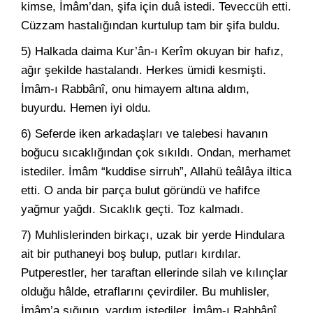
kimse, İmâm’dan, şifa için duâ istedi. Teveccüh etti.
Cüzzam hastalığından kurtulup tam bir şifa buldu.
5) Halkada daima Kur’ân-ı Kerîm okuyan bir hafız,
ağır şekilde hastalandı. Herkes ümidi kesmişti.
İmâm-ı Rabbânî, onu himayem altına aldım,
buyurdu. Hemen iyi oldu.
6) Seferde iken arkadaşları ve talebesi havanın
boğucu sıcaklığından çok sıkıldı. Ondan, merhamet
istediler. İmâm “kuddise sirruh”, Allahü teâlâya iltica
etti. O anda bir parça bulut göründü ve hafifce
yağmur yağdı. Sıcaklık geçti. Toz kalmadı.
7) Muhlislerinden birkaçı, uzak bir yerde Hindulara
ait bir puthaneyi boş bulup, putları kırdılar.
Putperestler, her taraftan ellerinde silah ve kılınçlar
olduğu hâlde, etraflarını çevirdiler. Bu muhlisler,
İmâm’a sığınıp, yardım istediler. İmâm-ı Rabbânî