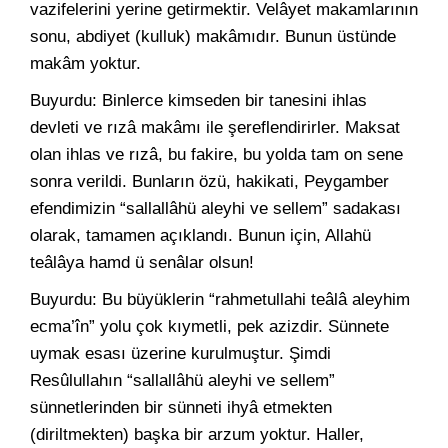
vazifelerini yerine getirmektir. Velâyet makamlarının
sonu, abdiyet (kulluk) makâmıdır. Bunun üstünde
makâm yoktur.
Buyurdu: Binlerce kimseden bir tanesini ihlas
devleti ve rızâ makâmı ile şereflendirirler. Maksat
olan ihlas ve rızâ, bu fakire, bu yolda tam on sene
sonra verildi. Bunların özü, hakikati, Peygamber
efendimizin “sallallâhü aleyhi ve sellem” sadakası
olarak, tamamen açıklandı. Bunun için, Allahü
teâlâya hamd ü senâlar olsun!
Buyurdu: Bu büyüklerin “rahmetullahi teâlâ aleyhim
ecma’în” yolu çok kıymetli, pek azizdir. Sünnete
uymak esası üzerine kurulmuştur. Şimdi
Resûlullahın “sallallâhü aleyhi ve sellem”
sünnetlerinden bir sünneti ihyâ etmekten
(diriltmekten) başka bir arzum yoktur. Haller,