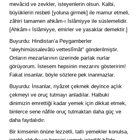
mevâcid ve zevkler, isteyenlerin olsun. Kalbi,
büyüklerin nisbeti [yoluna girmek] ile mamur etmeli,
zâhiri tamamen ahkâm-ı İslâmiyye ile süslemelidir.
[Ahkâm-ı İslâmiyye, emirler ve yasaklar demektir.]
Buyurdu: Hindistan’a Peygamberler
“aleyhimüssalevâtü vetteslîmât” gönderilmiştir.
Onların mezarlarının üzerinde parlak nurlar
görüyorum. İstesem hepsinin mezarını gösteririm!
Fakat insanlar, böyle sözlere pek inanmazlar.
Buyurdu: İnsanlar, riyâzet çekmek deyince açlık
çekmeyi ve oruç tutmayı anladılar. Halbuki
dinimizin emrettiği kadar yemek için dikkat etmek,
binlerce sene nâfile oruç tutmaktan daha güç ve
daha faydalıdır.
Bir kimsenin önüne lezzetli, tatlı yemekler konulsa,