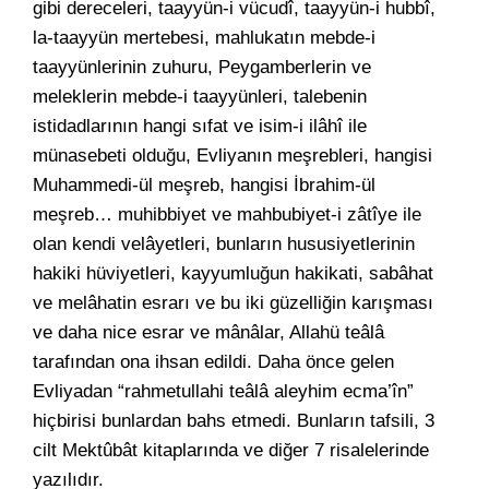
gibi dereceleri, taayyün-i vücudî, taayyün-i hubbî,
la-taayyün mertebesi, mahlukatın mebde-i
taayyünlerinin zuhuru, Peygamberlerin ve
meleklerin mebde-i taayyünleri, talebenin
istidadlarının hangi sıfat ve isim-i ilâhî ile
münasebeti olduğu, Evliyanın meşrebleri, hangisi
Muhammedi-ül meşreb, hangisi İbrahim-ül
meşreb… muhibbiyet ve mahbubiyet-i zâtîye ile
olan kendi velâyetleri, bunların hususiyetlerinin
hakiki hüviyetleri, kayyumluğun hakikati, sabâhat
ve melâhatin esrarı ve bu iki güzelliğin karışması
ve daha nice esrar ve mânâlar, Allahü teâlâ
tarafından ona ihsan edildi. Daha önce gelen
Evliyadan “rahmetullahi teâlâ aleyhim ecma’în”
hiçbirisi bunlardan bahs etmedi. Bunların tafsili, 3
cilt Mektûbât kitaplarında ve diğer 7 risalelerinde
yazılıdır.