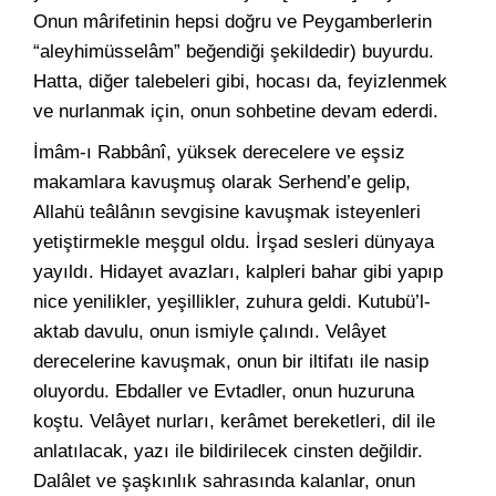
Onun mârifetinin hepsi doğru ve Peygamberlerin
“aleyhimüsselâm” beğendiği şekildedir) buyurdu.
Hatta, diğer talebeleri gibi, hocası da, feyizlenmek
ve nurlanmak için, onun sohbetine devam ederdi.
İmâm-ı Rabbânî, yüksek derecelere ve eşsiz
makamlara kavuşmuş olarak Serhend’e gelip,
Allahü teâlânın sevgisine kavuşmak isteyenleri
yetiştirmekle meşgul oldu. İrşad sesleri dünyaya
yayıldı. Hidayet avazları, kalpleri bahar gibi yapıp
nice yenilikler, yeşillikler, zuhura geldi. Kutubü’l-
aktab davulu, onun ismiyle çalındı. Velâyet
derecelerine kavuşmak, onun bir iltifatı ile nasip
oluyordu. Ebdaller ve Evtadler, onun huzuruna
koştu. Velâyet nurları, kerâmet bereketleri, dil ile
anlatılacak, yazı ile bildirilecek cinsten değildir.
Dalâlet ve şaşkınlık sahrasında kalanlar, onun