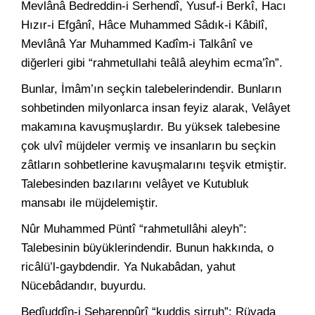
Mevlânâ Bedreddin-i Serhendî, Yusuf-i Berkî, Hacı
Hızır-i Efgânî, Hâce Muhammed Sâdık-i Kâbilî,
Mevlânâ Yar Muhammed Kadîm-i Talkânî ve
diğerleri gibi “rahmetullahi teâlâ aleyhim ecma’în”.
Bunlar, İmâm’ın seçkin talebelerindendir. Bunların
sohbetinden milyonlarca insan feyiz alarak, Velâyet
makamına kavuşmuşlardır. Bu yüksek talebesine
çok ulvî müjdeler vermiş ve insanların bu seçkin
zâtların sohbetlerine kavuşmalarını teşvik etmiştir.
Talebesinden bazılarını velâyet ve Kutubluk
mansabı ile müjdelemiştir.
Nûr Muhammed Püntî “rahmetullâhi aleyh”:
Talebesinin büyüklerindendir. Bunun hakkında, o
ricâlü’l-gaybdendir. Ya Nukabâdan, yahut
Nücebâdandır, buyurdu.
Bedîuddîn-i Seharenpûrî “kuddis sirruh”: Rüyada