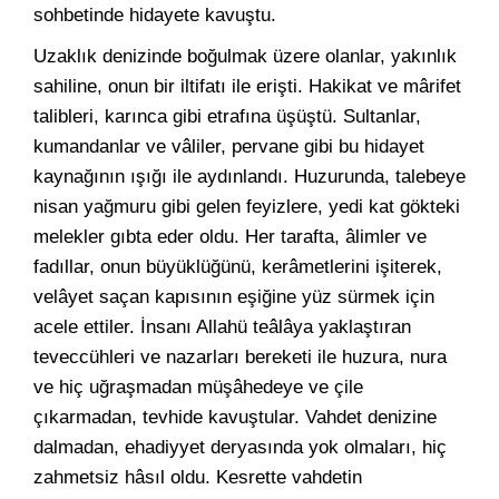
sohbetinde hidayete kavuştu.
Uzaklık denizinde boğulmak üzere olanlar, yakınlık
sahiline, onun bir iltifatı ile erişti. Hakikat ve mârifet
talibleri, karınca gibi etrafına üşüştü. Sultanlar,
kumandanlar ve vâliler, pervane gibi bu hidayet
kaynağının ışığı ile aydınlandı. Huzurunda, talebeye
nisan yağmuru gibi gelen feyizlere, yedi kat gökteki
melekler gıbta eder oldu. Her tarafta, âlimler ve
fadıllar, onun büyüklüğünü, kerâmetlerini işiterek,
velâyet saçan kapısının eşiğine yüz sürmek için
acele ettiler. İnsanı Allahü teâlâya yaklaştıran
teveccühleri ve nazarları bereketi ile huzura, nura
ve hiç uğraşmadan müşâhedeye ve çile
çıkarmadan, tevhide kavuştular. Vahdet denizine
dalmadan, ehadiyyet deryasında yok olmaları, hiç
zahmetsiz hâsıl oldu. Kesrette vahdetin