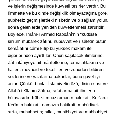
ve işlerin değişmesinde kuvvetli tesirler vardır. Bu
ümmette ve bu dinde değişiklik olmayacağına göre,
şüphesiz geçmişlerdeki nisbetin ve o sağlam yolun,
sonra gelenlerde yeniden kuvvetlenmesi zaruridir.
Böylece, İmâm-ı Ahmed Rabbânî’nin “kuddise
sirruh” mübarek zâtını, nübüvvet ve risâletin bütün
kemâlatını câmi kılıp bu yüksek makam ile
diğerlerinden ayırttılar. Onun şaşılacak ilimlerine,
Zât-i ilâhiyeye ait mârifetlerine, temiz ahlakına ve
halleri, mevâcid ve tecellileri ve zuhurları bildiren
sözlerine ve yazılarına bakanlar, bunu gayet iyi
anlar. Çünkü, bunlar İslamiyetin özü, dinin esası ve
Allahü teâlânın Zâtına, sıfatlarına ait ilimlerin
hülasasıdır. Kâbe-i muazzamanın hakikati, Kur’ân-ı
Kerîmin hakikati, namazın hakikati, mabüdiyet-i
sırfa, muhabbetin; hıllet, muhibbiyet ve mahbubiyet