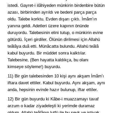
istedi. Gayret-i ilâhiyeden münkirin birdenbire bütün
azası, birbirinden ayrıldı ve bedeni parça parça
oldu. Talebe korktu. Evden dışarı çıktı. İmâm’ın
yanına geldi. Adetleri üzere kapının önünde
duruyordu. Talebesinin elini tutup, o münkirin evine
götürdü. İçeri girdiler. Ölünün dirilmesi için Allahü
teâlâya duâ etti. Münâcatta bulundu. Allahü teâlâ
kabul buyurdu. Bir müddet sonra kalktılar.
Talebesine, (Ben hayatta kaldıkça, bu olanı
kimseye söyleme!) buyurdu.
11) Bir gün talebesinden 10 kişi aynı akşam İmâm’ı
iftara davet ettiler. Kabul buyurdu. Aynı akşam, aynı
anda, hepsinin evinde hazır bulunup, iftar ettiler.
12) Bir gün buyurdu ki Kâbe-i muazzamayı tavaf
arzum o kadar ziyadeleşti ki yerimde duramaz
oldum. Allahü teâlânın lutfü ile bu şevk ve iştiyak