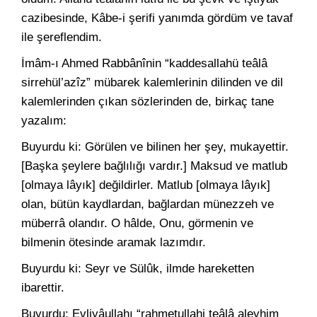
cazibesinde, Kâbe-i şerifi yanımda gördüm ve tavaf
ile şereflendim.
İmâm-ı Ahmed Rabbânînin “kaddesallahü teâlâ
sirrehül’azîz” mübarek kalemlerinin dilinden ve dil
kalemlerinden çıkan sözlerinden de, birkaç tane
yazalım:
Buyurdu ki: Görülen ve bilinen her şey, mukayettir.
[Başka şeylere bağlılığı vardır.] Maksud ve matlub
[olmaya lâyık] değildirler. Matlub [olmaya lâyık]
olan, bütün kaydlardan, bağlardan münezzeh ve
müberrâ olandır. O hâlde, Onu, görmenin ve
bilmenin ötesinde aramak lazımdır.
Buyurdu ki: Seyr ve Sülûk, ilmde hareketten
ibarettir.
Buyurdu: Evliyâullahı “rahmetullahi teâlâ aleyhim