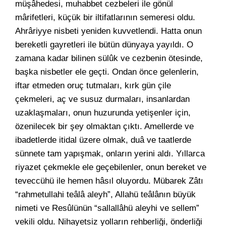
müşâhedesi, muhabbet cezbeleri ile gönül
mârifetleri, küçük bir iltifatlarının semeresi oldu.
Ahrâriyye nisbeti yeniden kuvvetlendi. Hatta onun
bereketli gayretleri ile bütün dünyaya yayıldı. O
zamana kadar bilinen sülûk ve cezbenin ötesinde,
başka nisbetler ele geçti. Ondan önce gelenlerin,
iftar etmeden oruç tutmaları, kırk gün çile
çekmeleri, aç ve susuz durmaları, insanlardan
uzaklaşmaları, onun huzurunda yetişenler için,
özenilecek bir şey olmaktan çıktı. Amellerde ve
ibadetlerde itidal üzere olmak, duâ ve taatlerde
sünnete tam yapışmak, onların yerini aldı. Yıllarca
riyazet çekmekle ele geçebilenler, onun bereket ve
teveccühü ile hemen hâsıl oluyordu. Mübarek Zâtı
“rahmetullahi teâlâ aleyh”, Allahü teâlânın büyük
nimeti ve Resûlünün “sallallâhü aleyhi ve sellem”
vekili oldu. Nihayetsiz yolların rehberliği, önderliği