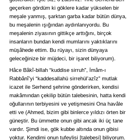
geçerken gördüm ki göklere kadar yükselen bir
meşale yanmış, şarktan garba kadar bütün dünya,
bu meşalenin ışığından aydınlanıyordu. Bu
meşalenin ziyasının gittikçe arttığını, birçok
insanların bundan kendi mumlarını yaktıklarını
müşâhede ettim. Bu rüyayı, sizin dünyaya
geleceğinize bir müjdeci, bir işaret biliyorum).
Hâce Bâkî-billah “kuddise sirruh”, İmâm-ı
Rabbânî’yi “kaddesallahü sirrehül’azîz” mutlak
icazet ile Serhend şehrine gönderirken, kendisi
makâmından çekilip bütün talebesinin, hatta kendi
oğullarının terbiyesini ve yetişmesini Ona havâle
etti ve (Ahmed, bizim gibi binlerce yıldızı örten bir
güneştir. Bu ümmette onun gibi ancak iki üç tane
vardır. Şimdi ise, gök kubbe altında onun gibisi
yoktur. Kendimi onun tufeylisi [talebesi] biliyorum.