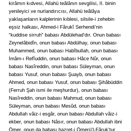
kirâmın kıdvesi, Allahü teâlânın sevgilisi, II. binin
yenileyici ve nurlandırıcısı, Allahü teâlâya
yaklaşanların kalplerinin kıblesi, silsile-i zehebin
eşsiz halkası, Ahmed-i Fârukî Serhendi’nin
“kuddise sirruh” babası Abdülehad’dır. Onun babası
Zeynelâbidîn, onun babası Abdülhay, onun babası
Muhammed, onun babası Habîbullah, onun babası
İmâm-ı Refîuddin, onun babası Hâce Nûr, onun
babası Nasîreddin, onun babası Süleyman, onun
babası Yusuf, onun babası Şuayb, onun babası
Ahmed, onun babası Yusuf, onun babası Şihâbüddin
(Ferruh Şah ismi ile meşhurdur), onun babası
Nasîreddin, onun babası Mahmud, onun babası
Süleyman, onun babası Mesûd, onun babası
Abdullah vâiz-i esgâr, onun babası Abdullah vâiz-i
ekber, onun babası Nâsır, onun babası Abdullah ibni
Ömer, onun da babası hazret-i Ömerü’l-Fâruk’tur