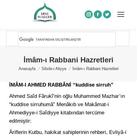
Instagram
Facebook
Twitter
İmâm-ı Rabbani Hazretleri
You are here:
Anasayfa
Silsile-i Aliyye
İmâm-ı Rabbani Hazretleri
İMÂM-I AHMED RABBÂNİ “kuddise sirruh”
Ahmed Saîd Fârukî’nin oğlu Muhammed Mazhar’ın
“kuddise sirruhumâ” Menâkıb ve Makâmat-i
Ahmediyye-i Saîdiyye kitabından tercüme
edilmiştir:
Âriflerin Kutbu, hakikat sahiplerinin rehberi, Evliyâ-i