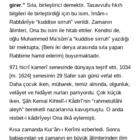
girer.”
Sıla, birleştirici demektir. Tasavvufu fıkıh
bilgileri ile birleştirdiği için bu isim, İmâm-ı
Rabbânîye “kuddise sirruh” verildi. Zamanın
âlimleri, Ona bu isim ile hitab ettiler. Kendisi de,
oğlu Muhammed Ma’sûm’a “kuddise sirruh” yazdığı
bir mektupta, (Beni iki derya arasında sıla yapan
Rabbime hamd ederim) buyurmaktadır.
971 hicrî kamerî senesinde dünyaya teşrif etti, 1034
[m. 1624] senesinin 29 Safer salı günü vefat etti.
Daha çocuk iken, mübarek, temiz alnında, olgunluk,
velâyet ve hidâyet nurları parlıyordu. Çok küçük
iken, Şâh Kemal Kihtelî-i Kâdirî’nin “rahmetullâhi
aleyh” bereketli nazarlarına kavuşmuştu. O anda
nisbet-i kâdirîyeyi Ona ilkâ eylemişti.
Kısa zamanda Kur’ân-ı Kerîmi ezberledi. Sonra
babasından ve zamanın en büyük âlimlerinden ilim