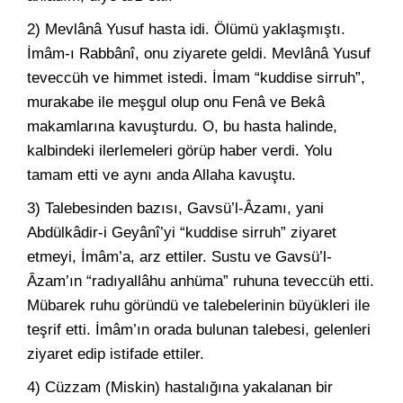
2) Mevlânâ Yusuf hasta idi. Ölümü yaklaşmıştı.
İmâm-ı Rabbânî, onu ziyarete geldi. Mevlânâ Yusuf
teveccüh ve himmet istedi. İmam “kuddise sirruh”,
murakabe ile meşgul olup onu Fenâ ve Bekâ
makamlarına kavuşturdu. O, bu hasta halinde,
kalbindeki ilerlemeleri görüp haber verdi. Yolu
tamam etti ve aynı anda Allaha kavuştu.
3) Talebesinden bazısı, Gavsü’l-Âzamı, yani
Abdülkâdir-i Geyânî’yi “kuddise sirruh” ziyaret
etmeyi, İmâm’a, arz ettiler. Sustu ve Gavsü’l-
Âzam’ın “radıyallâhu anhüma” ruhuna teveccüh etti.
Mübarek ruhu göründü ve talebelerinin büyükleri ile
teşrif etti. İmâm’ın orada bulunan talebesi, gelenleri
ziyaret edip istifade ettiler.
4) Cüzzam (Miskin) hastalığına yakalanan bir