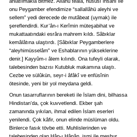
anlatılmakla bitmez. Allahü teâlâ, husûsî ihsânı ile
onu Peygamber efendimize “sallallâhü aleyhi ve
sellem” yedi derecede de mutâbeat (uymak) ile
şereflendirdi. Kur’ân-ı Kerîmin müteşabihat ve
mukattaatındaki esrâra mahrem kıldı. Sâbıklar
kemâlâtına ulaştırdı. [Sâbıklar Peygamberlere
“aleyhimüsselâm” ve Eshablarının yükseklerine
denir.] Kayyûm-ı âlem kılındı. Ona tufeyli olarak,
talebesinden bazısı Kutubluk makamına ulaştı.
Cezbe ve sülûkün, seyr-i âfâkî ve enfüsînin
ötesinde, yeni bir yol meydana geldi.
Onun tasarruflarının bereketi ile İslam dini, bilhassa
Hindistan’da, çok kuvvetlendi. Ekber şah
zamanında yıkılan, ihmal edilen İslam eserleri
yenilendi. Çok kâfir, onun elinde müslüman oldu.
Binlerce fasık tövbe etti. Muhlislerinden ve
talebesinden olan Hân-ı Hânân ismi ile meşhur