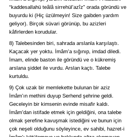
“kaddesallahü teâlâ sirrehül’azîz” orada göründü ve
buyurdu ki (Hiç üzülmeyin! Size gaibden yardım
geliyor). Birçok süvari görünüp, bu azizleri
kâfirlerden korudular.
8) Talebesinden biri, sahrada arslanla karşılaştı.
Kaçacak yer yoktu. İmâm’a sığınıp, imdad diledi.
İmam, elinde baston ile göründü ve o kükremiş
arslana şiddet ile vurdu. Arslan kaçtı. Talebe
kurtuldu.
9) Çok uzak bir memlekette bulunan bir aziz
İmâm’ın methini duyup Serhend şehrine geldi.
Geceleyin bir kimsenin evinde misafir kaldı.
İmâm’dan istifade etmek için geldiğini, ona talebe
olmak şerefine kavuşmak istediğini ve bunun için
çok neşeli olduğunu söyleyince, ev sahibi, hazret-i