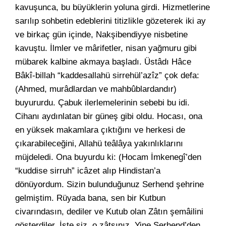
kavuşunca, bu büyüklerin yoluna girdi. Hizmetlerine
sarılıp sohbetin edeblerini titizlikle gözeterek iki ay
ve birkaç gün içinde, Nakşibendiyye nisbetine
kavuştu. İlmler ve mârifetler, nisan yağmuru gibi
mübarek kalbine akmaya başladı. Üstâdı Hâce
Bâkî-billah “kaddesallahü sirrehül’azîz” çok defa:
(Ahmed, murâdlardan ve mahbûblardandır)
buyururdu. Çabuk ilerlemelerinin sebebi bu idi.
Cihanı aydınlatan bir güneş gibi oldu. Hocası, ona
en yüksek makamlara çıktığını ve herkesi de
çıkarabileceğini, Allahü teâlâya yakınlıklarını
müjdeledi. Ona buyurdu ki: (Hocam İmkenegî’den
“kuddise sirruh” icâzet alıp Hindistan’a
dönüyordum. Sizin bulunduğunuz Serhend şehrine
gelmiştim. Rüyada bana, sen bir Kutbun
civarındasın, dediler ve Kutub olan Zâtın şemâilini
gösterdiler. İşte siz, o zâtsınız. Yine Serhend’den