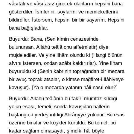
vâsıtalı ve vâsıtasız girecek olanların hepsini bana
gösterdiler. İsmlerini, soylarını ve memleketlerini
bildirdiler. İstersem, hepsini bir bir sayarım. Hepsini
bana bağışladılar.
Buyurdu: Bana, (Sen kimin cenazesinde
bulunursan, Allahü teâlâ onu affetmiştir) diye
müjdelediler. Ve yine ilhâm olundu ki (Hangi ölünün
afvını istersen, ondan azâbı kaldırırlar). Yine ilham
buyuruldu ki (Senin kabrinin toprağından bir mezara
bir avuç toprak atsalar, o kimse mağfiret-i ilâhiyeye
kavuşur). [Ya o mezarda yatanın hâli nasıl olur?]
Buyurdu: Allahü teâlânın bu fakiri mümtaz kıldığı
yolun esası, temeli, sonda kavuşulan hallerin
başlangıca yerleştirildiği Ahrâriyye yoludur. Bu esas
üzerine binalar ve köşkler kuruldu. Bu temel, bu
kadar sağlam olmasaydı, şimdiki hâl böyle