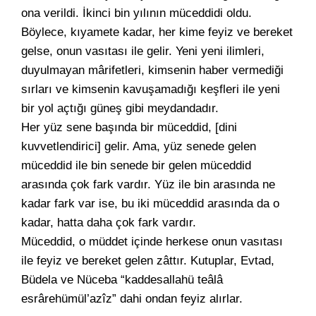
ona verildi. İkinci bin yılının müceddidi oldu.
Böylece, kıyamete kadar, her kime feyiz ve bereket
gelse, onun vasıtası ile gelir. Yeni yeni ilimleri,
duyulmayan mârifetleri, kimsenin haber vermediği
sırları ve kimsenin kavuşamadığı keşfleri ile yeni
bir yol açtığı güneş gibi meydandadır.
Her yüz sene başında bir müceddid, [dini
kuvvetlendirici] gelir. Ama, yüz senede gelen
müceddid ile bin senede bir gelen müceddid
arasında çok fark vardır. Yüz ile bin arasında ne
kadar fark var ise, bu iki müceddid arasında da o
kadar, hatta daha çok fark vardır.
Müceddid, o müddet içinde herkese onun vasıtası
ile feyiz ve bereket gelen zâttır. Kutuplar, Evtad,
Büdela ve Nüceba “kaddesallahü teâlâ
esrârehümül’azîz” dahi ondan feyiz alırlar.