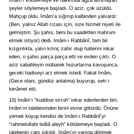
İmâm’ı kötülemeye ve hakkında ağza alınmayan
şeyler söylemeye başladı. O aziz, çok üzüldü.
Mahçup oldu. İmâm’a sığınıp kalbinden yalvardı:
(Ben, yalnız Allah rızası için, size hizmet niyeti ile
gelmiştim. Şu şahıs, beni bu saadetten mahrum
etmek istiyor) dedi. İmâm-ı Rabbânî, tam bir
kızgınlıkla, yalın kılınç zahir olup hallerini inkar
eden, o şahsı parça parça etti ve evden çıktı. O
aziz sabahleyin mübarek huzurlarına kavuşunca,
geceki hadiseyi arz etmek istedi. Fakat İmâm,
(Gece olanı, gündüz anlatma) buyurup, setr-i
kerâmet etti.
10) İmâm’ı “kuddise sirruh” inkar edenlerden biri,
İmâm’ın talebesinden birini evine götürdü. Önüne
yemek koyup kendisi de İmâm-ı Rabbânî’yi
“rahmetullahi teâlâ aleyh” kötülemeye başladı. O
talebenin canı sıkıldı. İmâm’ın yanına dönmek