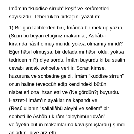
İmâm’ın “kuddise sirruh” keşif ve kerâmetleri
sayısızdır. Teberrüken birkaçını yazalım:
1) Bir gün taliblerden biri, İmâm’a bir mektup yazıp,
(Sizin bu beyan ettiğiniz makamlar, Ashâb-ı
kiramda hâsıl olmuş mu idi, yoksa olmamış mı idi?
Eğer hâsıl olmuşsa, bir defada mı hâsıl oldu, yoksa
tedricen mi?) diye sordu. İmâm buyurdu ki bu sualin
cevabı ancak sohbette verilir. Soran kimse,
huzuruna ve sohbetine geldi. İmâm “kuddise sirruh”
onun haline teveccüh edip kendindeki bütün
nisbetleri ona ihsan etti ve (Ne gördün?) buyurdu.
Hazret-i İmâm’ın ayaklarına kapandı ve
(Resûlullahın “sallallâhü aleyhi ve sellem” bir
sohbeti ile Ashâb-ı kirâm “aleyhimürrıdvân”
velâyetin bütün makamlarına kavuşmuşlardır) şimdi
anladım, diye arz etti.