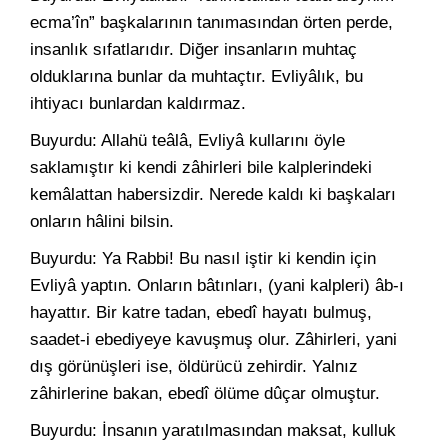
ecma’în” başkalarının tanımasından örten perde,
insanlık sıfatlarıdır. Diğer insanların muhtaç
olduklarına bunlar da muhtaçtır. Evliyâlık, bu
ihtiyacı bunlardan kaldırmaz.
Buyurdu: Allahü teâlâ, Evliyâ kullarını öyle
saklamıştır ki kendi zâhirleri bile kalplerindeki
kemâlattan habersizdir. Nerede kaldı ki başkaları
onların hâlini bilsin.
Buyurdu: Ya Rabbi! Bu nasıl iştir ki kendin için
Evliyâ yaptın. Onların bâtınları, (yani kalpleri) âb-ı
hayattır. Bir katre tadan, ebedî hayatı bulmuş,
saadet-i ebediyeye kavuşmuş olur. Zâhirleri, yani
dış görünüşleri ise, öldürücü zehirdir. Yalnız
zâhirlerine bakan, ebedî ölüme dûçar olmuştur.
Buyurdu: İnsanın yaratılmasından maksat, kulluk