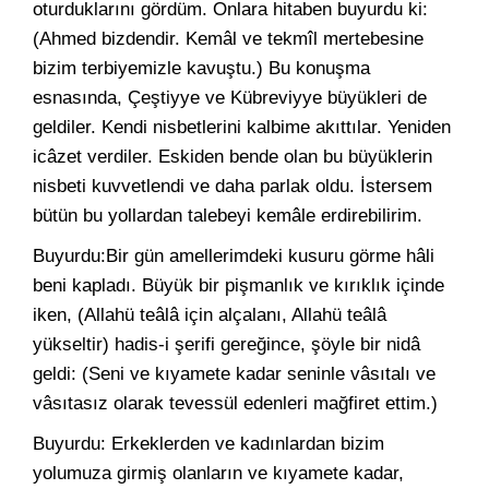
oturduklarını gördüm. Onlara hitaben buyurdu ki:
(Ahmed bizdendir. Kemâl ve tekmîl mertebesine
bizim terbiyemizle kavuştu.) Bu konuşma
esnasında, Çeştiyye ve Kübreviyye büyükleri de
geldiler. Kendi nisbetlerini kalbime akıttılar. Yeniden
icâzet verdiler. Eskiden bende olan bu büyüklerin
nisbeti kuvvetlendi ve daha parlak oldu. İstersem
bütün bu yollardan talebeyi kemâle erdirebilirim.
Buyurdu:Bir gün amellerimdeki kusuru görme hâli
beni kapladı. Büyük bir pişmanlık ve kırıklık içinde
iken, (Allahü teâlâ için alçalanı, Allahü teâlâ
yükseltir) hadis-i şerifi gereğince, şöyle bir nidâ
geldi: (Seni ve kıyamete kadar seninle vâsıtalı ve
vâsıtasız olarak tevessül edenleri mağfiret ettim.)
Buyurdu: Erkeklerden ve kadınlardan bizim
yolumuza girmiş olanların ve kıyamete kadar,