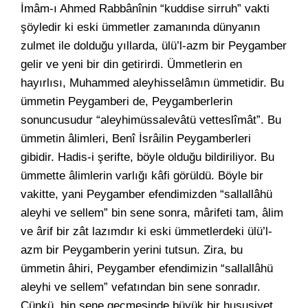
İmâm-ı Ahmed Rabbânînin “kuddise sirruh” vakti
şöyledir ki eski ümmetler zamanında dünyanın
zulmet ile dolduğu yıllarda, ülü’l-azm bir Peygamber
gelir ve yeni bir din getirirdi. Ümmetlerin en
hayırlısı, Muhammed aleyhisselâmın ümmetidir. Bu
ümmetin Peygamberi de, Peygamberlerin
sonuncusudur “aleyhimüssalevâtü vetteslîmât”. Bu
ümmetin âlimleri, Benî İsrâilin Peygamberleri
gibidir. Hadis-i şerifte, böyle olduğu bildiriliyor. Bu
ümmette âlimlerin varlığı kâfi görüldü. Böyle bir
vakitte, yani Peygamber efendimizden “sallallâhü
aleyhi ve sellem” bin sene sonra, mârifeti tam, âlim
ve ârif bir zât lazımdır ki eski ümmetlerdeki ülü’l-
azm bir Peygamberin yerini tutsun. Zira, bu
ümmetin âhiri, Peygamber efendimizin “sallallâhü
aleyhi ve sellem” vefatından bin sene sonradır.
Çünkü, bin sene geçmesinde büyük bir hususiyet