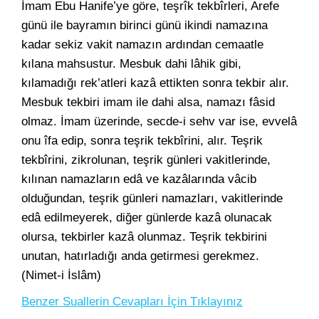
İmam Ebu Hanife’ye göre, teşrîk tekbîrleri, Arefe
günü ile bayramın birinci günü ikindi namazına
kadar sekiz vakit namazın ardından cemaatle
kılana mahsustur. Mesbuk dahi lâhik gibi,
kılamadığı rek’atleri kazâ ettikten sonra tekbir alır.
Mesbuk tekbiri imam ile dahi alsa, namazı fâsid
olmaz. İmam üzerinde, secde-i sehv var ise, evvelâ
onu îfa edip, sonra teşrik tekbîrini, alır. Teşrik
tekbîrini, zikrolunan, teşrik günleri vakitlerinde,
kılınan namazların edâ ve kazâlarında vâcib
olduğundan, teşrik günleri namazları, vakitlerinde
edâ edilmeyerek, diğer günlerde kazâ olunacak
olursa, tekbirler kazâ olunmaz. Teşrik tekbirini
unutan, hatırladığı anda getirmesi gerekmez.
(Nimet-i İslâm)
Benzer Suallerin Cevapları İçin Tıklayınız