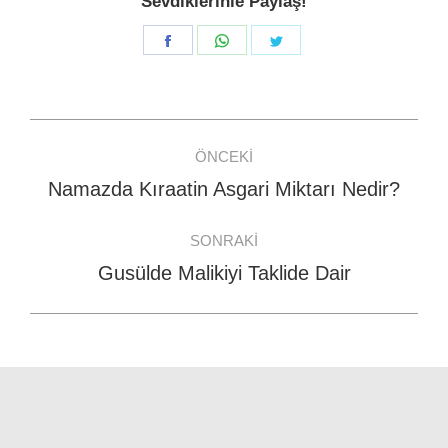
Sevdiklerinle Paylaş!
Share
Share
Share
on
on
on
Facebook
WhatsApp
Twitter
Post
ÖNCEKI
navigation
Namazda Kıraatin Asgari Miktarı Nedir?
Previous
post:
SONRAKI
Gusülde Malikiyi Taklide Dair
Next
post: