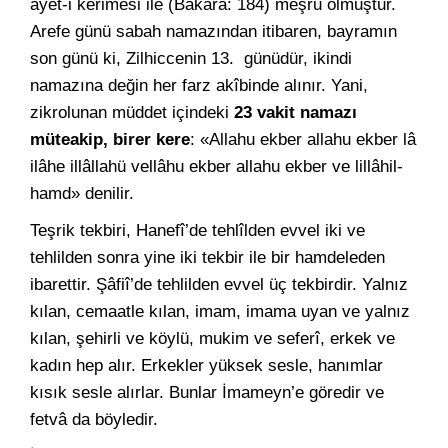
âyet-i kerimesi ile (Bakara: 184) meşru olmuştur.
Arefe günü sabah namazından itibaren, bayramın
son günü ki, Zilhiccenin 13. günüdür, ikindi
namazına değin her farz akîbinde alınır. Yani,
zikrolunan müddet içindeki
23 vakit namazı
müteakip, birer kere
: «Allahu ekber allahu ekber lâ
ilâhe illâllahü vellâhu ekber allahu ekber ve lillâhil-
hamd» denilir.
Teşrik tekbiri, Hanefî’de tehlîlden evvel iki ve
tehlilden sonra yine iki tekbir ile bir hamdeleden
ibarettir. Şâfiî’de tehlilden evvel üç tekbirdir. Yalnız
kılan, cemaatle kılan, imam, imama uyan ve yalnız
kılan, şehirli ve köylü, mukim ve seferî, erkek ve
kadın hep alır. Erkekler yüksek sesle, hanımlar
kısık sesle alırlar. Bunlar İmameyn’e göredir ve
fetvâ da böyledir.