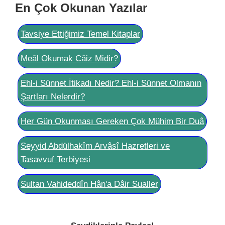
En Çok Okunan Yazılar
Tavsiye Ettiğimiz Temel Kitaplar
Meâl Okumak Câiz Midir?
Ehl-i Sünnet İtikadı Nedir? Ehl-i Sünnet Olmanın
Şartları Nelerdir?
Her Gün Okunması Gereken Çok Mühim Bir Duâ
Seyyid Abdülhakîm Arvâsî Hazretleri ve
Tasavvuf Terbiyesi
Sultan Vahideddîn Hân'a Dâir Sualler