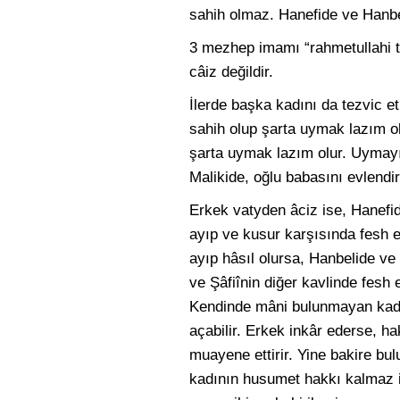
sahih olmaz. Hanefide ve Hanbel
3 mezhep imamı “rahmetullahi te
câiz değildir.
İlerde başka kadını da tezvic 
sahih olup şarta uymak lazım ol
şarta uymak lazım olur. Uymayı
Malikide, oğlu babasını evlendir
Erkek vatyden âciz ise, Hanefid
ayıp ve kusur karşısında fesh e
ayıp hâsıl olursa, Hanbelide ve 
ve Şâfiînin diğer kavlinde fe
Kendinde mâni bulunmayan kadın
açabilir. Erkek inkâr ederse, ha
muayene ettirir. Yine bakire bul
kadının husumet hakkı kalmaz ise