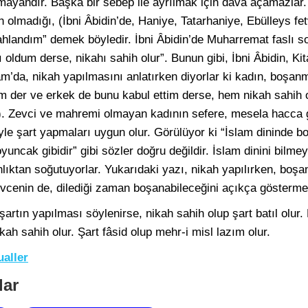
mayandır. Başka bir sebep ile ayrılmak için dava açamazlar.
 olmadığı, (İbni Âbidin’de, Haniye, Tatarhaniye, Ebülleys fetv
ahlandım” demek böyledir. İbni Âbidin’de Muharremat faslı s
 oldum derse, nikahı sahih olur”. Bunun gibi, İbni Âbidin, Kita
am’da, nikah yapılmasını anlatırken diyorlar ki kadın, boşa
m der ve erkek de bunu kabul ettim derse, hem nikah sahih o
). Zevci ve mahremi olmayan kadının sefere, mesela hacca g
yle şart yapmaları uygun olur. Görülüyor ki “İslam dininde 
oyuncak gibidir” gibi sözler doğru değildir. İslam dinini bilme
nlıktan soğutuyorlar. Yukarıdaki yazı, nikah yapılırken, boş
evcenin de, dilediği zaman boşanabileceğini açıkça gösterme
şartın yapılması söylenirse, nikah sahih olup şart batıl olu
kah sahih olur. Şart fâsid olup mehr-i misl lazım olur.
ualler
lar