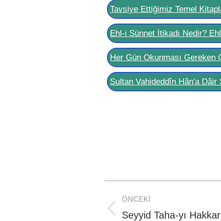
Tavsiye Ettiğimiz Temel Kitapl
Ehl-i Sünnet İtikadı Nedir? Eh
Her Gün Okunması Gereken 
Sultan Vahideddîn Hân'a Dâir 
Post
ÖNCEKI
navigation
Previous
Seyyid Taha-yı Hakkar