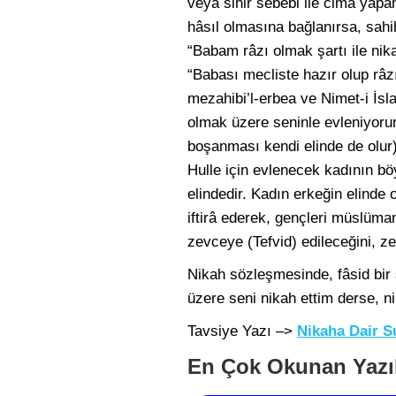
veya sihir sebebi ile cima yapa
hâsıl olmasına bağlanırsa, sahih
“Babam râzı olmak şartı ile nik
“Babası mecliste hazır olup râzı
mezahibi’l-erbea ve Nimet-i İsl
olmak üzere seninle evleniyoru
boşanması kendi elinde de olur
Hulle için evlenecek kadının bö
elindedir. Kadın erkeğin elinde 
iftirâ ederek, gençleri müslüma
zevceye (Tefvid) edileceğini, z
Nikah sözleşmesinde, fâsid bir 
üzere seni nikah ettim derse, ni
Tavsiye Yazı –>
Nikaha Dair S
En Çok Okunan Yazı