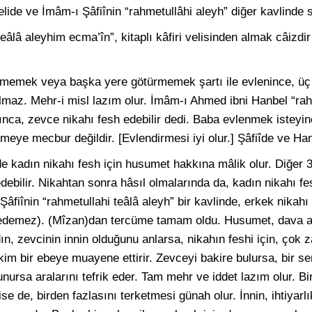
ide ve İmâm-ı Şâfiînin “rahmetullâhi aleyh” diğer kavlinde s
âlâ aleyhim ecma’în”, kitaplı kâfiri velisinden almak câizdir
etmemek veya başka yere götürmemek şartı ile evlenince, ü
maz. Mehr-i misl lazım olur. İmâm-ı Ahmed ibni Hanbel “rahm
nca, zevce nikahı fesh edebilir dedi. Baba evlenmek isteyin
meye mecbur değildir. [Evlendirmesi iyi olur.] Şâfiîde ve Han
e kadın nikahı fesh için husumet hakkına mâlik olur. Diğer 
debilir. Nikahtan sonra hâsıl olmalarında da, kadın nikahı fe
Şâfiînin “rahmetullahi teâlâ aleyh” bir kavlinde, erkek nikahı 
sh edemez). (Mîzan)dan tercüme tamam oldu. Husumet, dava 
, zevcinin innin olduğunu anlarsa, nikahın feshi için, çok 
kim bir ebeye muayene ettirir. Zevceyi bakire bulursa, bir s
unursa aralarını tefrik eder. Tam mehr ve iddet lazım olur. B
 de, birden fazlasını terketmesi günah olur. İnnin, ihtiyarlı