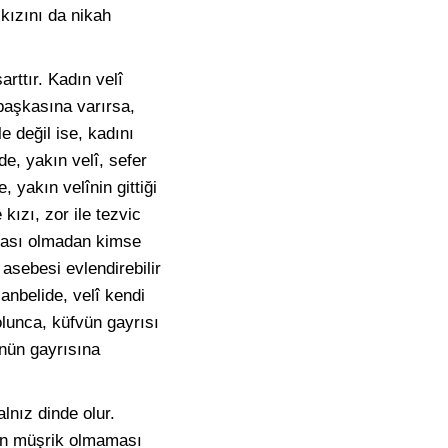
 kızını da nikah
rttır. Kadın velî
 başkasına varırsa,
le değil ise, kadını
de, yakın velî, sefer
 yakın velînin gittiği
kızı, zor ile tezvic
ızası olmadan kimse
sebesi evlendirebilir
Hanbelide, velî kendi
 olunca, küfvün gayrısı
ünün gayrısına
lnız dinde olur.
ın müşrik olmaması