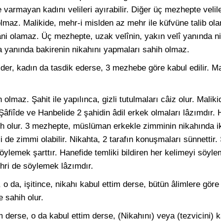
ne varmayan kadını velileri ayırabilir. Diğer üç mezhepte velil
lmaz. Malikide, mehr-i mislden az mehr ile küfvüne talib olan
mâni olamaz. Üç mezhepte, uzak velînin, yakın velî yanında 
a yanında bakirenin nikahını yapmaları sahih olmaz.
der, kadın da tasdik ederse, 3 mezhebe göre kabul edilir. Mal
lmaz. Şahit ile yapılınca, gizli tutulmaları câiz olur. Maliki
âfiîde ve Hanbelide 2 şahidin âdil erkek olmaları lâzımdır. H
sahih olur. 3 mezhepte, müslüman erkekle zimminin nikahında 
si de zimmi olabilir. Nikahta, 2 tarafın konuşmaları sünnettir.
öylemek şarttır. Hanefide temliki bildiren her kelimeyi söyle
ehri de söylemek lâzımdır.
, o da, işitince, nikahı kabul ettim derse, bütün âlimlere gör
 sahih olur.
m derse, o da kabul ettim derse, (Nikahını) veya (tezvicini)