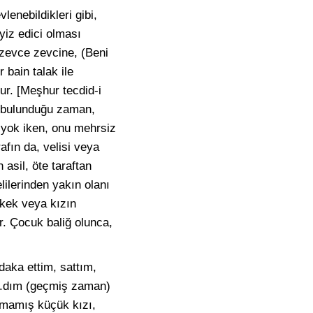
lenebildikleri gibi,
myiz edici olması
, zevce zevcine, (Beni
 bain talak ile
ur. [Meşhur tecdid-i
e bulunduğu zaman,
ı yok iken, onu mehrsiz
afın da, velisi veya
n asil, öte taraftan
elilerinden yakın olanı
rkek veya kızın
ur. Çocuk baliğ olunca,
daka ettim, sattım,
 …..dım (geçmiş zaman)
olmamış küçük kızı,