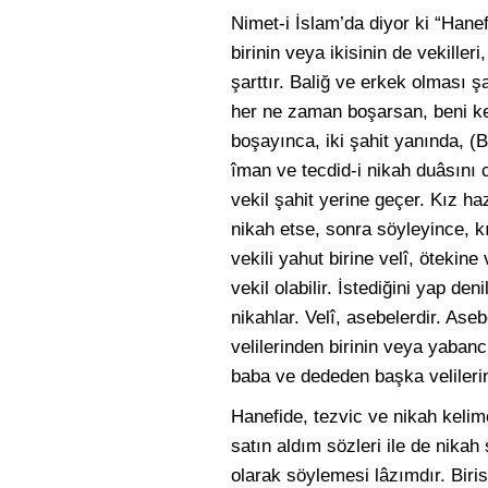
Nimet-i İslam’da diyor ki “Hanef
birinin veya ikisinin de vekiller
şarttır. Baliğ ve erkek olması ş
her ne zaman boşarsan, beni kend
boşayınca, iki şahit yanında, (
îman ve tecdid-i nikah duâsın
vekil şahit yerine geçer. Kız ha
nikah etse, sonra söyleyince, kı
vekili yahut birine velî, ötekine 
vekil olabilir. İstediğini yap de
nikahlar. Velî, asebelerdir. Ase
velilerinden birinin veya yabanc
baba ve dededen başka velilerin 
Hanefide, tezvic ve nikah kelime
satın aldım sözleri ile de nikah
olarak söylemesi lâzımdır. Biris