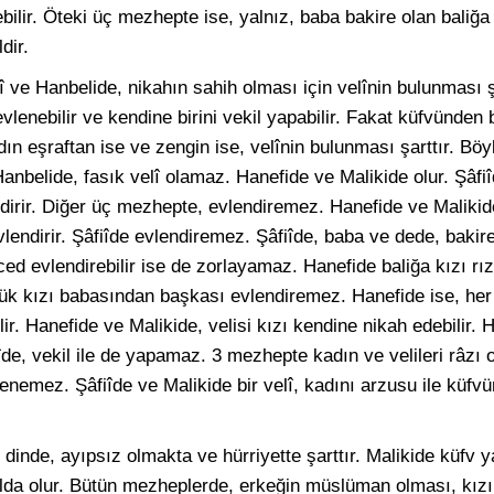
ilir. Öteki üç mezhepte ise, yalnız, baba bakire olan baliğa
dir.
î ve Hanbelide, nikahın sahih olması için velînin bulunması şa
vlenebilir ve kendine birini vekil yapabilir. Fakat küfvünden
adın eşraftan ise ve zengin ise, velînin bulunması şarttır. Böy
 Hanbelide, fasık velî olamaz. Hanefide ve Malikide olur. Şâfiî
dirir. Diğer üç mezhepte, evlendiremez. Hanefide ve Malikide,
vlendirir. Şâfiîde evlendiremez. Şâfiîde, baba ve dede, bakire 
 ced evlendirebilir ise de zorlayamaz. Hanefide baliğa kızı r
k kızı babasından başkası evlendiremez. Hanefide ise, her a
ir. Hanefide ve Malikide, velisi kızı kendine nikah edebilir. 
fiîde, vekil ile de yapamaz. 3 mezhepte kadın ve velileri râzı
vlenemez. Şâfiîde ve Malikide bir velî, kadını arzusu ile küfv
 dinde, ayıpsız olmakta ve hürriyette şarttır. Malikide küfv ya
lda olur. Bütün mezheplerde, erkeğin müslüman olması, kız