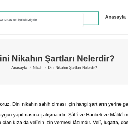
Anasayfa
ini Nikahın Şartları Nelerdir?
You are here:
Anasayfa
Nikah
Dini Nikahın Şartları Nelerdir?
oruz. Dini nikahın sahih olması için hangi şartların yerine g
gun yapılmasına çalışmalıdır. Şâfiî ve Hanbeli ve Mâlikî m
a olan kıza da velînin izin vermesi lâzımdır. Velî, lugatta, do