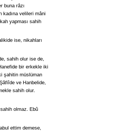
er buna râzı
 kadına velileri mâni
nikah yapması sahih
ikide ise, nikahları
de, sahih olur ise de,
anefide bir erkekle iki
iki şahitin müslüman
 Şâfiîde ve Hanbelide,
mekle sahih olur.
e sahih olmaz. Ebû
 kabul ettim demese,