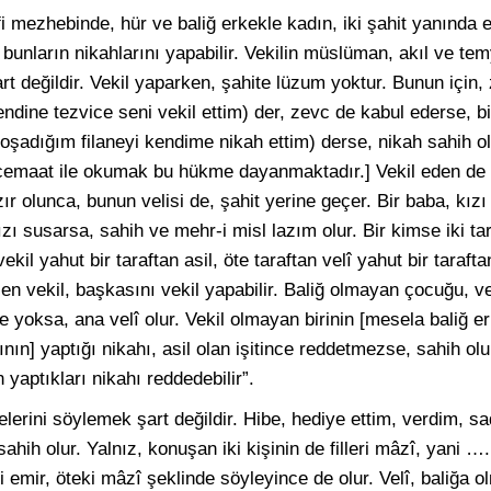
i mezhebinde, hür ve baliğ erkekle kadın, iki şahit yanında ev
i, bunların nikahlarını yapabilir. Vekilin müslüman, akıl ve te
art değildir. Vekil yaparken, şahite lüzum yoktur. Bunun için
ine tezvice seni vekil ettim) der, zevc de kabul ederse, bir
Boşadığım filaneyi kendime nikah ettim) derse, nikah sahih ol
ı cemaat ile okumak bu hükme dayanmaktadır.] Vekil eden d
zır olunca, bunun velisi de, şahit yerine geçer. Bir baba, kız
zı susarsa, sahih ve mehr-i misl lazım olur. Bir kimse iki tar
vekil yahut bir taraftan asil, öte taraftan velî yahut bir tarafta
nilen vekil, başkasını vekil yapabilir. Baliğ olmayan çocuğu, v
be yoksa, ana velî olur. Vekil olmayan birinin [mesela baliğ e
ının] yaptığı nikahı, asil olan işitince reddetmezse, sahih ol
yaptıkları nikahı reddedebilir”.
lerini söylemek şart değildir. Hibe, hediye ettim, verdim, sa
 sahih olur. Yalnız, konuşan iki kişinin de filleri mâzî, yani
i emir, öteki mâzî şeklinde söyleyince de olur. Velî, baliğa 