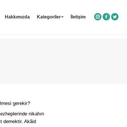
Hakkımızda
Kategoriler
İletişim
Instagram
Facebook
Twitte
elmesi gerekir?
ezheplerinde nikahın
st demektir. Akâid