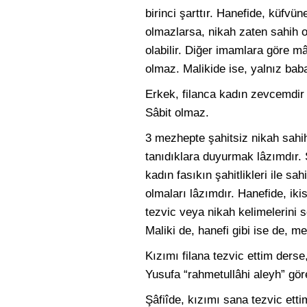
birinci şarttır. Hanefide, küfvü
olmazlarsa, nikah zaten sahih o
olabilir. Diğer imamlara göre 
olmaz. Malikide ise, yalnız bab
Erkek, filanca kadın zevcemdir 
Sâbit olmaz.
3 mezhepte şahitsiz nikah sahih o
tanıdıklara duyurmak lâzımdır. Ş
kadın fasıkın şahitlikleri ile 
olmaları lâzımdır. Hanefide, iki
tezvic veya nikah kelimelerini s
Maliki de, hanefi gibi ise de, m
Kızımı filana tezvic ettim derse
Yusufa “rahmetullâhi aleyh” göre
Şâfiîde, kızımı sana tezvic etti