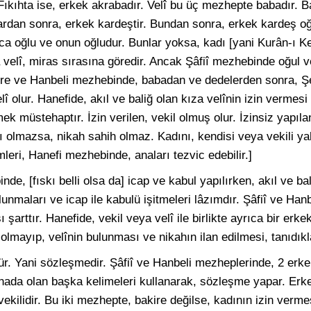
r. Fıkıhta ise, erkek akrabadır. Velî bu üç mezhepte babadır.
ardan sonra, erkek kardeştir. Bundan sonra, erkek kardeş o
a oğlu ve onun oğludur. Bunlar yoksa, kadı [yani Kurân-ı 
ta velî, miras sırasına göredir. Ancak Şâfiî mezhebinde oğul v
e ve Hanbeli mezhebinde, babadan ve dedelerden sonra, Ş
 olur. Hanefide, akıl ve baliğ olan kıza velînin izin vermesi 
ek müstehaptır. İzin verilen, vekil olmuş olur. İzinsiz yapıl
zı olmazsa, nikah sahih olmaz. Kadını, kendisi veya vekili yahu
leri, Hanefi mezhebinde, anaları tezvic edebilir.]
nde, [fıskı belli olsa da] icap ve kabul yapılırken, akıl ve 
unmaları ve icap ile kabulü işitmeleri lâzımdır. Şâfiî ve Hanb
şarttır. Hanefide, vekil veya velî ile birlikte ayrıca bir erkekl
lmayıp, velînin bulunması ve nikahın ilan edilmesi, tanıdıklar
dür. Yani sözleşmedir. Şâfiî ve Hanbeli mezheplerinde, 2 erk
nada olan başka kelimeleri kullanarak, sözleşme yapar. Erk
a vekilidir. Bu iki mezhepte, bakire değilse, kadının izin vermes