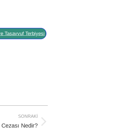
ve Tasavvuf Terbiyesi
SONRAKI
 Cezası Nedir?