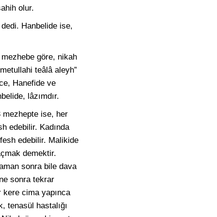
ahih olur.
 dedi. Hanbelide ise,
ç mezhebe göre, nikah
etullahi teâlâ aleyh”
ce, Hanefide ve
belide, lâzımdır.
3 mezhepte ise, her
sh edebilir. Kadında
fesh edebilir. Malikide
açmak demektir.
zaman sonra bile dava
ene sonra tekrar
ir kere cima yapınca
k, tenasül hastalığı