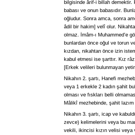
bilgisinde ârif-i billah demekti
babası ve onun babasıdır. Bunl
oğludur. Sonra amca, sonra amc
âdil bir hakim] velî olur. Nikah
olmaz. İmâm-ı Muhammed’e gör
bunlardan önce oğul ve torun velî
kızdan, nikahtan önce izin istem
kabul etmesi ise şarttır. Kız râ
[Erkek velileri bulunmayan yetim
Nikahın 2. şartı, Hanefi mezhebi
veya 1 erkekle 2 kadın şahit bul
olması ve fıskları belli olmaması 
Mâlikî mezhebinde, şahit lazım o
Nikahın 3. şartı, icap ve kabul
zevce) kelimelerini veya bu ma
vekili, ikincisi kızın velisi vey