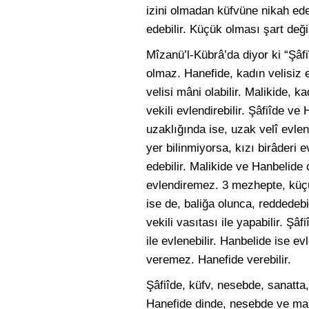
izini olmadan küfvüne nikah edeb
edebilir. Küçük olması şart değil
Mîzanü’l-Kübrâ’da diyor ki “Şâfi
olmaz. Hanefide, kadın velisiz e
velisi mâni olabilir. Malikide, k
vekili evlendirebilir. Şâfiîde ve
uzaklığında ise, uzak velî evlen
yer bilinmiyorsa, kızı birâderi e
edebilir. Malikide ve Hanbelide
evlendiremez. 3 mezhepte, küçü
ise de, baliğa olunca, reddedebil
vekili vasıtası ile yapabilir. Şâ
ile evlenebilir. Hanbelide ise e
veremez. Hanefide verebilir.
Şâfiîde, küfv, nesebde, sanatta,
Hanefide dinde, nesebde ve ma