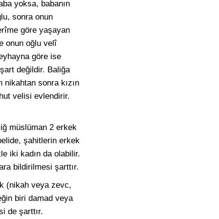
 Baba yoksa, babanın
ğlu, sonra onun
Kerîme göre yaşayan
e onun oğlu velî
eyhayna göre ise
şart değildir. Baliğa
an nikahtan sonra kızın
t velisi evlendirir.
baliğ müslüman 2 erkek
elide, şahitlerin erkek
e iki kadın da olabilir.
a bildirilmesi şarttır.
ek (nikah veya zevc,
eğin biri damad veya
i de şarttır.