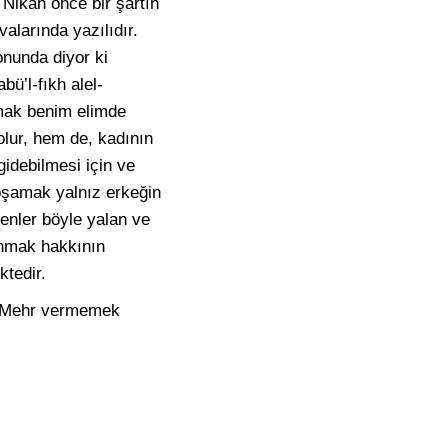
 Nikah önce bir şartın
alarında yazılıdır.
onunda diyor ki
bü’l-fıkh alel-
nmak benim elimde
lur, hem de, kadının
idebilmesi için ve
boşamak yalnız erkeğin
yenler böyle yalan ve
anmak hakkının
ktedir.
r. Mehr vermemek