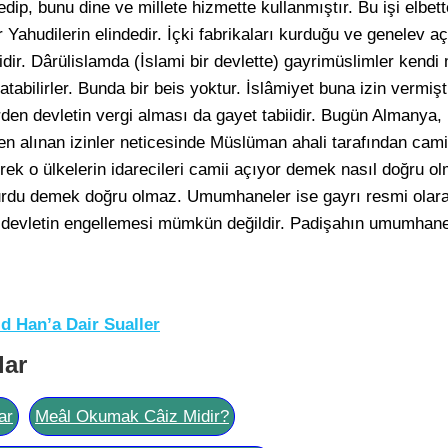
dip, bunu dine ve millete hizmette kullanmıştır. Bu işi elbett
ahudilerin elindedir. İçki fabrikaları kurduğu ve genelev açtığ
idir. Dârülislamda (İslami bir devlette) gayrimüslimler kendi 
ıp satabilirler. Bunda bir beis yoktur. İslâmiyet buna izin vermi
rden devletin vergi alması da gayet tabiidir. Bugün Almanya, İ
en alınan izinler neticesinde Müslüman ahali tarafından cami
erek o ülkelerin idarecileri camii açıyor demek nasıl doğru 
ı kurdu demek doğru olmaz. Umumhaneler ise gayrı resmi ola
 devletin engellemesi mümkün değildir. Padişahın umumhane
d Han’a Dair Sualler
lar
ar
Meâl Okumak Câiz Midir?