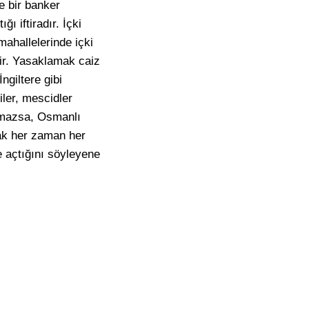
e bir banker
ı iftiradır. İçki
mahallelerinde içki
ştir. Yasaklamak caiz
ngiltere gibi
iler, mescidler
olmazsa, Osmanlı
rak her zaman her
 açtığını söyleyene