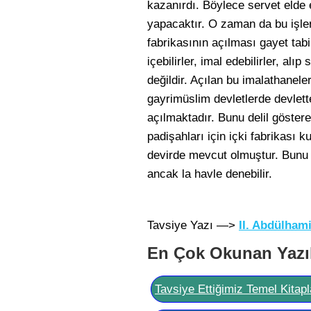
kazanırdı. Böylece servet elde e
yapacaktır. O zaman da bu işler Y
fabrikasının açılması gayet tabi
içebilirler, imal edebilirler, al
değildir. Açılan bu imalathanele
gayrimüslim devletlerde devlett
açılmaktadır. Bunu delil göster
padişahları için içki fabrikas
devirde mevcut olmuştur. Bunu
ancak la havle denebilir.
Tavsiye Yazı —>
II. Abdülhami
En Çok Okunan Yazı
Tavsiye Ettiğimiz Temel Kitapl