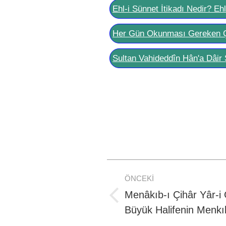
Ehl-i Sünnet İtikadı Nedir? Eh
Her Gün Okunması Gereken 
Sultan Vahideddîn Hân'a Dâir 
Post
ÖNCEKI
navigation
Menâkıb-ı Çihâr Yâr-i
Previous
Büyük Halifenin Menkıb
post: