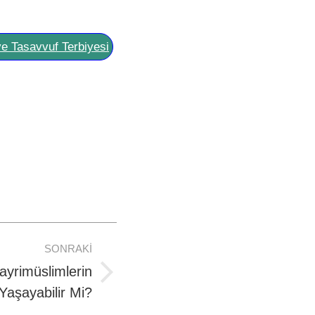
ve Tasavvuf Terbiyesi
SONRAKI
yrimüslimlerin
Yaşayabilir Mi?