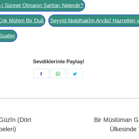
l-i Sünnet Olmanın Şartları Nelerdir?
Çok Mühim Bir Duâ
Seyyid Abdülhakîm Arvâsî Hazretleri 
Sualler
Sevdiklerinle Paylaş!
Share
Share
Share
on
on
on
Facebook
WhatsApp
Twitter
 Güzîn (Dört
Bir Müslüman Ga
Next
eleri)
Ülkesinde 
post: