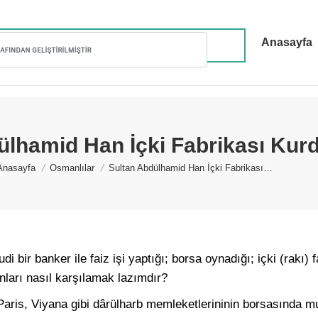
Anasayfa
ülhamid Han İçki Fabrikası Kur
You are here:
Anasayfa
Osmanlılar
Sultan Abdülhamid Han İçki Fabrikası…
i bir banker ile faiz işi yaptığı; borsa oynadığı; içki (rakı) 
nları nasıl karşılamak lazımdır?
Paris, Viyana gibi dârülharb memleketlerininin borsasında 