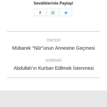
Sevdiklerinle Paylaş!
Share
Share
Share
on
on
on
Facebook
WhatsApp
Twitter
Post
ÖNCEKI
navigation
Mübarek “Nûr”unun Annesine Geçmesi
Previous
post:
SONRAKI
Abdullah’ın Kurban Edilmek İstenmesi
Next
post: