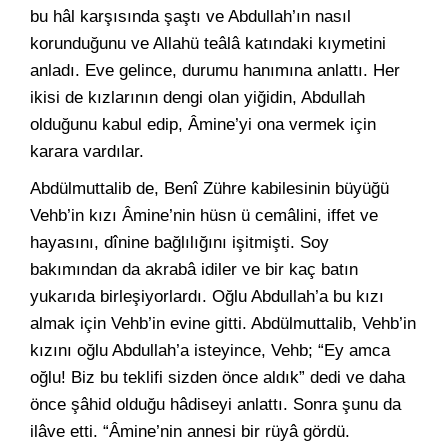
bu hâl karşısında şaştı ve Abdullah’ın nasıl
korunduğunu ve Allahü teâlâ katındaki kıymetini
anladı. Eve gelince, durumu hanımına anlattı. Her
ikisi de kızlarının dengi olan yiğidin, Abdullah
olduğunu kabul edip, Âmine’yi ona vermek için
karara vardılar.
Abdülmuttalib de, Benî Zühre kabilesinin büyüğü
Vehb’in kızı Âmine’nin hüsn ü cemâlini, iffet ve
hayasını, dînine bağlılığını işitmişti. Soy
bakımından da akrabâ idiler ve bir kaç batın
yukarıda birleşiyorlardı. Oğlu Abdullah’a bu kızı
almak için Vehb’in evine gitti. Abdülmuttalib, Vehb’in
kızını oğlu Abdullah’a isteyince, Vehb; “Ey amca
oğlu! Biz bu teklifi sizden önce aldık” dedi ve daha
önce şâhid olduğu hâdiseyi anlattı. Sonra şunu da
ilâve etti. “Âmine’nin annesi bir rüyâ gördü.