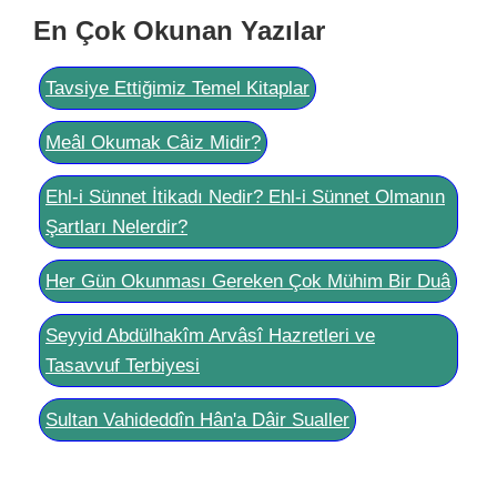
En Çok Okunan Yazılar
Tavsiye Ettiğimiz Temel Kitaplar
Meâl Okumak Câiz Midir?
Ehl-i Sünnet İtikadı Nedir? Ehl-i Sünnet Olmanın
Şartları Nelerdir?
Her Gün Okunması Gereken Çok Mühim Bir Duâ
Seyyid Abdülhakîm Arvâsî Hazretleri ve
Tasavvuf Terbiyesi
Sultan Vahideddîn Hân'a Dâir Sualler