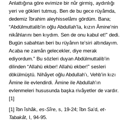
Anlattığına göre evimize bir nûr girmiş, aydınlığı
yeri ve gökleri tutmuş. Ben de bu gece rüyâmda,
dedemiz îbrahim aleyhisselâmı gördüm. Bana;
“Abdülmuttalib’in oğlu Abdullah’la, kızın Âmine’nin
nikâhlarını ben kıydım. Sen de onu kabul et!” dedi.
Bugün sabahtan beri bu rüyânın te’siri altındayım.
Acaba ne zamân gelecekler, diye merak
ediyordum.” Bu sözleri duyan Abdülmuttalib’in
dilinden “Allahü ekber! Allahü ekber!” sesleri
dökülmüştü. Nihâyet oğlu Abdullah’ı, Vehb’in kızı
Âmine ile evlendirdi. Âmine ile Abdullah’ın
evlenmeleri hususunda başka rivâyetler de vardır.
[1]
[1] îbn îshâk,
es-Sîre
, s, 19-24; îbn Sa’d,
et-
Tabakât
, I, 94-95.