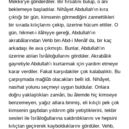
Mekke’ye gönderdiler. Bir fırsatını bulup, o ânı
beklemeye başladılar. Nihâyet Abdullah’ın kıra
çıktığı bir gün, kimsenin görmediğini zannettikleri
bir sırada kılıçlarını çekip, üzerine hücum ettiler. O
gün, hikmet-i ilâhiyye gereği, Abdullah’ın
akrabâlarından Vehb bin Abd-i Menâf da, bir kaç
arkadaşı ile ava çıkmıştı. Bunlar, Abdullah’ın
üzerine atılan îsrâiloğullarını gördüler. Akrabâlık
gayretiyle Abdullah’ı kurtarmak için yardım etmeye
karar verdiler. Fakat karşıdakiler çok kalabalıktı. Bu
çarpışmada mağlûb olacakları belli idi. Nihâyet,
nasihat yolunu seçmeyi uygun buldular. Onlara
doğru yaklaştıkları zamân, bu âlemde hiç kimseye
benzemeyen, yağız atlara binmiş, eli kılıçlı pek çok
kimsenin gaybdan yıldırım gibi yetiştiklerini, tekbir
sesleri ile îsrâiloğullarına saldırdıklarını ve hepsini
kılıçtan geçirerek kaybolduklarını gördüler. Vehb,