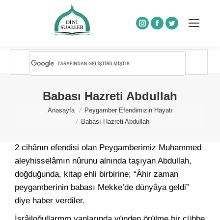
Instagram
Facebook
Twitter
Babası Hazreti Abdullah
You are here:
Anasayfa
Peygamber Efendimizin Hayatı
Babası Hazreti Abdullah
2 cihânın efendisi olan Peygamberimiz Muhammed
aleyhisselâmın nûrunu alnında taşıyan Abdullah,
doğduğunda, kitap ehli birbirine; “Âhir zaman
peygamberinin babası Mekke’de dünyâya geldi”
diye haber verdiler.
İsrâiloğullarmm yanlarında yünden örülme bir cübbe