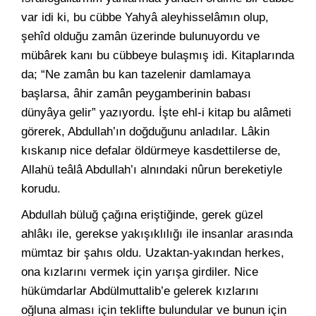
var idi ki, bu cübbe Yahyâ aleyhisselâmın olup,
şehîd olduğu zamân üzerinde bulunuyordu ve
mübârek kanı bu cübbeye bulaşmış idi. Kitaplarında
da; “Ne zamân bu kan tazelenir damlamaya
başlarsa, âhir zamân peygamberinin babası
dünyâya gelir” yazıyordu. İşte ehl-i kitap bu alâmeti
görerek, Abdullah’ın doğduğunu anladılar. Lâkin
kıskanıp nice defalar öldürmeye kasdettilerse de,
Allahü teâlâ Abdullah’ı alnındaki nûrun bereketiyle
korudu.
Abdullah büluğ çağına eriştiğinde, gerek güzel
ahlâkı ile, gerekse yakışıklılığı ile insanlar arasında
mümtaz bir şahıs oldu. Uzaktan-yakından herkes,
ona kızlarını vermek için yarışa girdiler. Nice
hükümdarlar Abdülmuttalib’e gelerek kızlarını
oğluna alması için teklifte bulundular ve bunun için