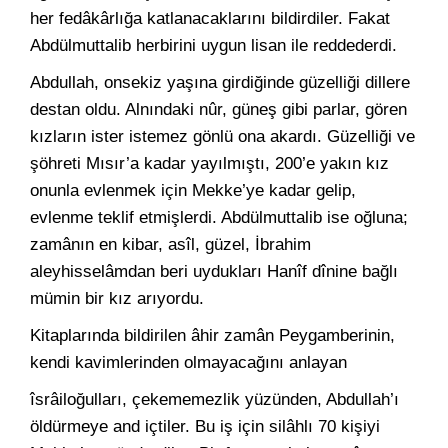
her fedâkârlığa katlanacaklarını bildirdiler. Fakat
Abdülmuttalib herbirini uygun lisan ile reddederdi.
Abdullah, onsekiz yaşına girdiğinde güzelliği dillere
destan oldu. Alnındaki nûr, güneş gibi parlar, gören
kızların ister istemez gönlü ona akardı. Güzelliği ve
şöhreti Mısır’a kadar yayılmıştı, 200’e yakın kız
onunla evlenmek için Mekke’ye kadar gelip,
evlenme teklif etmişlerdi. Abdülmuttalib ise oğluna;
zamânın en kibar, asîl, güzel, İbrahim
aleyhisselâmdan beri uydukları Hanîf dînine bağlı
mümin bir kız arıyordu.
Kitaplarında bildirilen âhir zamân Peygamberinin,
kendi kavimlerinden olmayacağını anlayan
îsrâiloğulları, çekememezlik yüzünden, Abdullah’ı
öldürmeye and içtiler. Bu iş için silâhlı 70 kişiyi