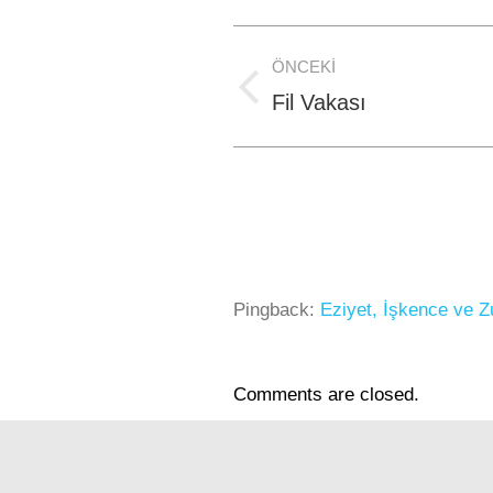
Post
ÖNCEKI
navigation
Previous
Fil Vakası
post:
Pingback:
Eziyet, İşkence ve Z
Comments are closed.