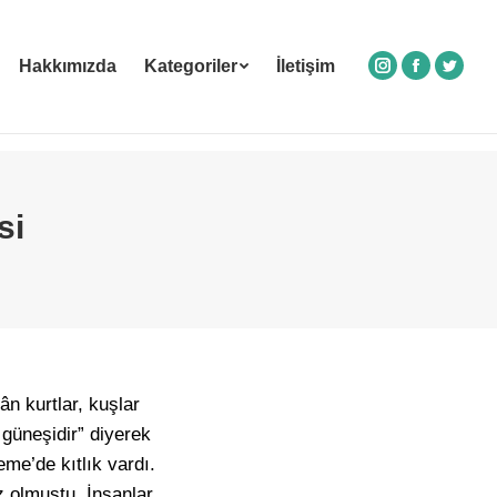
Hakkımızda
Kategoriler
İletişim
Instagram
Facebook
Twitte
si
n kurtlar, kuşlar
 güneşidir” diyerek
me’de kıtlık vardı.
 olmuştu. İnsanlar