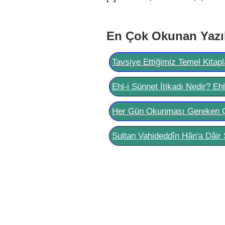
En Çok Okunan Yazı
Tavsiye Ettiğimiz Temel Kitapl
Ehl-i Sünnet İtikadı Nedir? Eh
Her Gün Okunması Gereken 
Sultan Vahideddîn Hân'a Dâir 