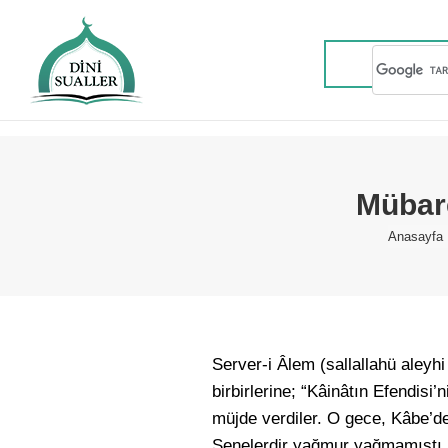
Mübar
You are
Anasayfa
Server-i Âlem (sallallahü aleyh
birbirlerine; “Kâinâtın Efendisi
müjde verdiler. O gece, Kâbe’d
Senelerdir yağmur yağmamıştı. 