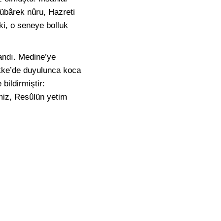
übârek nûru, Hazreti
i, o seneye bolluk
andı. Medine’ye
ekke’de duyulunca koca
bildirmiştir:
miz, Resûlün yetim