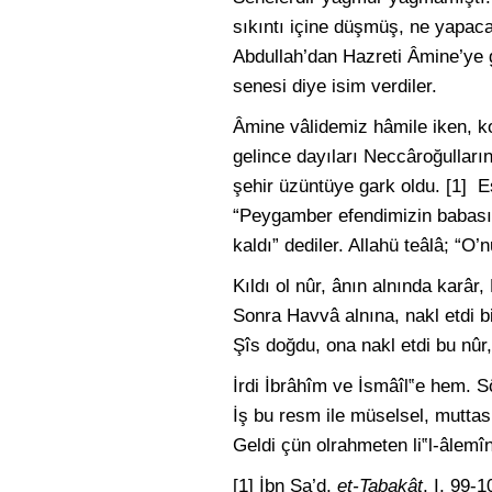
sıkıntı içine düşmüş, ne yapaca
Abdullah’dan Hazreti Âmine’ye 
senesi diye isim verdiler.
Âmine vâlidemiz hâmile iken, ko
gelince dayıları Neccâroğullar
şehir üzüntüye gark oldu. [1] E
“Peygamber efendimizin babası
kaldı” dediler. Allahü teâlâ; “
Kıldı ol nûr, ânın alnında karâr, 
Sonra Havvâ alnına, nakl etdi b
Şîs doğdu, ona nakl etdi bu nûr, 
İrdi İbrâhîm ve İsmâîl‟e hem. S
İş bu resm ile müselsel, muttas
Geldi çün olrahmeten li‟l-âlemîn
[1] İbn Sa’d,
et-Tabakât
, I, 99-1