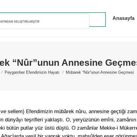
Anasayfa
ek “Nûr”unun Annesine Geçme
 here:
Peygamber Efendimizin Hayatı
Mübarek “Nûr”unun Annesine Geçmesi
i ve sellem) Efendimizin mübârek nûru, annesine geçtiği zamâ
’nin dünyâyı teşrifleri yaklaştı. O, yeryüzünün emîni, zamânın
eki bütün putlar yüz üstü düştü. O zamânlar Mekke-i Mükerre
Ağaçlarda yeşil bir yaprak yoktu, mahsûlden eser görünmez