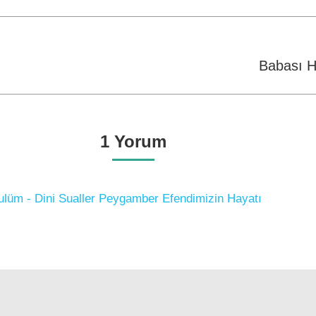
Facebook
WhatsApp
Twitter
Next
Babası H
post:
1 Yorum
ulüm - Dini Sualler Peygamber Efendimizin Hayatı