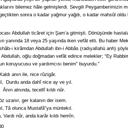
klarını bilemez hâle gelmişlerdi. Sevgili Peygamberimizin m
geçtikten sonra o kadar yağmur yağdı, o kadar mahsûl oldu k
cası Abdullah ticâret için Şam’a gitmişti. Dönüşünde hastal
ının yanında 18 veya 25 yaşında iken vefât etti. Bu haber M
shâb-ı kirâmdan Abdullah ibn-i Abbâs (radıyallahü anh) şöyle 
 Abdullah, oğlu doğmadan vefât edince melekler; “Ey Rabbi
O’nun koruyucusu ve yardımcısı benim” buyurdu.”
Kaldı anın ile, nice rûzigâr.
il, Durdu anda dahî nice ay ve yıl.
Ânın alnında, tecellî kıldı nûr.
öz uzanır, ger kalanın der isem.
ıl, Tâ olunca Mustafâ‟ya müntekıl.
, Vardı nûr, anda karâr kıldı hemîn.
00