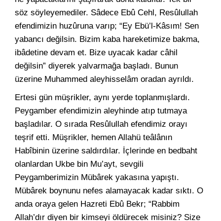
söz söyleyemediler. Sâdece Ebû Cehl, Resûlullah
efendimizin huzûruna varıp; “Ey Ebü’l-Kâsım! Sen
yabancı değilsin. Bizim kaba hareketimize bakma,
ibâdetine devam et. Bize uyacak kadar câhil
değilsin” diyerek yalvarmağa başladı. Bunun
üzerine Muhammed aleyhisselâm oradan ayrıldı.
Ertesi gün müşrikler, aynı yerde toplanmışlardı.
Peygamber efendimizin aleyhinde atıp tutmaya
başladılar. O sırada Resûlullah efendimiz orayı
teşrif etti. Müşrikler, hemen Allahü teâlânın
Habîbinin üzerine saldırdılar. İçlerinde en bedbaht
olanlardan Ukbe bin Mu’ayt, sevgili
Peygamberimizin Mübârek yakasına yapıştı.
Mübârek boynunu nefes alamayacak kadar sıktı. O
anda oraya gelen Hazreti Ebû Bekr; “Rabbim
Allah’dır diyen bir kimseyi öldürecek misiniz? Size