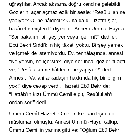
uğraştılar. Ancak akşama doğru kendine gelebildi.
Gözlerini açar açmaz ezik bir sesle; “Resûlullah ne
yapıyor? O, ne hâldedir? O’na da dil uzatmışlar,
hakâret etmişlerdi” diyebildi. Annesi Ümmül Hayr’a;
“Sor bakalım, bir şey yer veya içer mi?” dediler.
Ebû Bekri Sıddîk’in hiç tâkati yoktu. Birşey yemek
ve içmek de istemiyordu. Ev, tenhâlaşınca, annesi;
“Ne yersin, ne içersin?” diye sorunca, gözlerini açtı
ve; “Resûlullah ne hâldedir, ne yapıyor?” dedi.
Annesi; “Vallahi arkadaşın hakkında hiç bir bilgim
yok!” diye cevap verdi. Hazreti Ebû Bekr de;
“Hattâb’ın kızı Ümmü Cemil’e git, Resûlullah’ı
ondan sor!” dedi.
Ümmü Cemîl Hazreti Ömer’in kız kardeşi olup,
müslüman olmuştu. Annesi Ümmül-Hayr, kalkıp,
Ümmü Cemil’in yanına gitti ve; “Oğlum Ebû Bekr