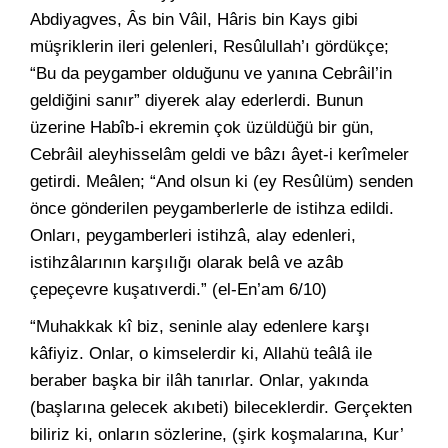
Abdiyagves, Âs bin Vâil, Hâris bin Kays gibi
müşriklerin ileri gelenleri, Resûlullah’ı gördükçe;
“Bu da peygamber olduğunu ve yanına Cebrâil’in
geldiğini sanır” diyerek alay ederlerdi. Bunun
üzerine Habîb-i ekremin çok üzüldüğü bir gün,
Cebrâil aleyhisselâm geldi ve bâzı âyet-i kerîmeler
getirdi. Meâlen; “And olsun ki (ey Resûlüm) senden
önce gönderilen peygamberlerle de istihza edildi.
Onları, peygamberleri istihzâ, alay edenleri,
istihzâlarının karşılığı olarak belâ ve azâb
çepeçevre kuşatıverdi.” (el-En’am 6/10)
“Muhakkak kî biz, seninle alay edenlere karşı
kâfiyiz. Onlar, o kimselerdir ki, Allahü teâlâ ile
beraber başka bir ilâh tanırlar. Onlar, yakında
(başlarına gelecek akıbeti) bileceklerdir. Gerçekten
biliriz ki, onların sözlerine, (şirk koşmalarına, Kur’