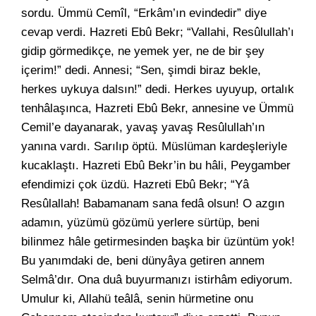
sordu. Ümmü Cemîl, “Erkâm’ın evindedir” diye
cevap verdi. Hazreti Ebû Bekr; “Vallahi, Resûlullah’ı
gidip görmedikçe, ne yemek yer, ne de bir şey
içerim!” dedi. Annesi; “Sen, şimdi biraz bekle,
herkes uykuya dalsın!” dedi. Herkes uyuyup, ortalık
tenhâlaşınca, Hazreti Ebû Bekr, annesine ve Ümmü
Cemil’e dayanarak, yavaş yavaş Resûlullah’ın
yanına vardı. Sarılıp öptü. Müslüman kardeşleriyle
kucaklaştı. Hazreti Ebû Bekr’in bu hâli, Peygamber
efendimizi çok üzdü. Hazreti Ebû Bekr; “Yâ
Resûlallah! Babamanam sana fedâ olsun! O azgın
adamın, yüzümü gözümü yerlere sürtüp, beni
bilinmez hâle getirmesinden başka bir üzüntüm yok!
Bu yanımdaki de, beni dünyâya getiren annem
Selmâ’dır. Ona duâ buyurmanızı istirhâm ediyorum.
Umulur ki, Allahü teâlâ, senin hürmetine onu