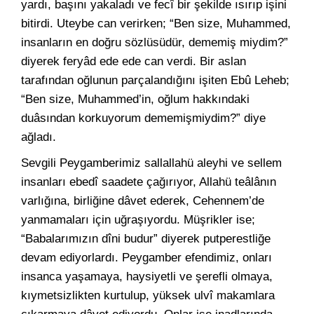
yardı, başını yakaladı ve fecî bir şekilde ısırıp işini
bitirdi. Uteybe can verirken; “Ben size, Muhammed,
insanların en doğru sözlüsüdür, dememiş miydim?”
diyerek feryâd ede ede can verdi. Bir aslan
tarafından oğlunun parçalandığını işiten Ebû Leheb;
“Ben size, Muhammed’in, oğlum hakkındaki
duâsından korkuyorum dememişmiydim?” diye
ağladı.
Sevgili Peygamberimiz sallallahü aleyhi ve sellem
insanları ebedî saadete çağırıyor, Allahü teâlânın
varlığına, birliğine dâvet ederek, Cehennem’de
yanmamaları için uğraşıyordu. Müşrikler ise;
“Babalarımızın dîni budur” diyerek putperestliğe
devam ediyorlardı. Peygamber efendimiz, onları
insanca yaşamaya, haysiyetli ve şerefli olmaya,
kıymetsizlikten kurtulup, yüksek ulvî makamlara