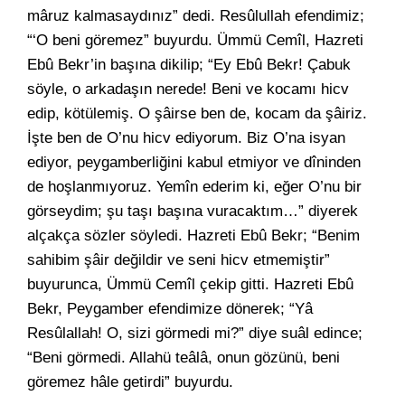
mâruz kalmasaydınız” dedi. Resûlullah efendimiz;
“‘O beni göremez” buyurdu. Ümmü Cemîl, Hazreti
Ebû Bekr’in başına dikilip; “Ey Ebû Bekr! Çabuk
söyle, o arkadaşın nerede! Beni ve kocamı hicv
edip, kötülemiş. O şâirse ben de, kocam da şâiriz.
İşte ben de O’nu hicv ediyorum. Biz O’na isyan
ediyor, peygamberliğini kabul etmiyor ve dîninden
de hoşlanmıyoruz. Yemîn ederim ki, eğer O’nu bir
görseydim; şu taşı başına vuracaktım…” diyerek
alçakça sözler söyledi. Hazreti Ebû Bekr; “Benim
sahibim şâir değildir ve seni hicv etmemiştir”
buyurunca, Ümmü Cemîl çekip gitti. Hazreti Ebû
Bekr, Peygamber efendimize dönerek; “Yâ
Resûlallah! O, sizi görmedi mi?” diye suâl edince;
“Beni görmedi. Allahü teâlâ, onun gözünü, beni
göremez hâle getirdi” buyurdu.