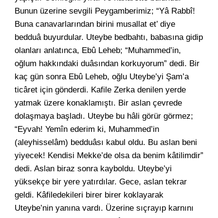
Bunun üzerine sevgili Peygamberimiz; “Yâ Rabbî!
Buna canavarlarından birini musallat et’ diye
bedduâ buyurdular. Uteybe bedbahtı, babasına gidip
olanları anlatınca, Ebû Leheb; “Muhammed’in,
oğlum hakkındaki duâsından korkuyorum” dedi. Bir
kaç gün sonra Ebû Leheb, oğlu Uteybe’yi Şam’a
ticâret için gönderdi. Kafile Zerka denilen yerde
yatmak üzere konaklamıştı. Bir aslan çevrede
dolaşmaya başladı. Uteybe bu hâli görür görmez;
“Eyvah! Yemîn ederim ki, Muhammed’in
(aleyhisselâm) bedduâsı kabul oldu. Bu aslan beni
yiyecek! Kendisi Mekke’de olsa da benim kâtilimdir”
dedi. Aslan biraz sonra kayboldu. Uteybe’yi
yüksekçe bir yere yatırdılar. Gece, aslan tekrar
geldi. Kâfiledekileri birer birer koklayarak
Uteybe’nin yanına vardı. Üzerine sıçrayıp karnını