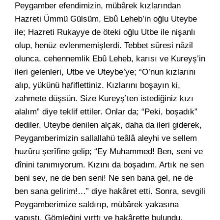
Peygamber efendimizin, mübârek kızlarından
Hazreti Ümmü Gülsüm, Ebû Leheb’in oğlu Uteybe
ile; Hazreti Rukayye de öteki oğlu Utbe ile nişanlı
olup, henüz evlenmemişlerdi. Tebbet sûresi nâzil
olunca, cehennemlik Ebû Leheb, karısı ve Kureyş’in
ileri gelenleri, Utbe ve Uteybe’ye; “O’nun kızlarını
alıp, yükünü hafiflettiniz. Kızlarını boşayın ki,
zahmete düşsün. Size Kureyş’ten istediğiniz kızı
alalım” diye teklif ettiler. Onlar da; “Peki, boşadık”
dediler. Uteybe denilen alçak, daha da ileri giderek,
Peygamberimizin sallallahü teâlâ aleyhi ve sellem
huzûru şerîfine gelip; “Ey Muhammed! Ben, seni ve
dînini tanımıyorum. Kızını da boşadım. Artık ne sen
beni sev, ne de ben seni! Ne sen bana gel, ne de
ben sana gelirim!…” diye hakâret etti. Sonra, sevgili
Peygamberimize saldırıp, mübârek yakasına
yapıştı. Gömleğini yırttı ve hakârette bulundu.