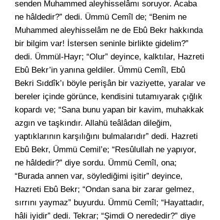
senden Muhammed aleyhisselâmı soruyor. Acaba
ne hâldedir?” dedi. Ümmü Cemîl de; “Benim ne
Muhammed aleyhisselâm ne de Ebû Bekr hakkında
bir bilgim var! İstersen seninle birlikte gidelim?”
dedi. Ümmül-Hayr; “Olur” deyince, kalktılar, Hazreti
Ebû Bekr’in yanına geldiler. Ümmü Cemîl, Ebû
Bekri Sıddîk’ı böyle perişân bir vaziyette, yaralar ve
bereler içinde görünce, kendisini tutamıyarak çığlık
kopardı ve; “Sana bunu yapan bir kavim, muhakkak
azgın ve taşkındır. Allahü teâlâdan dileğim,
yaptıklarının karşılığını bulmalarıdır” dedi. Hazreti
Ebû Bekr, Ümmü Cemil’e; “Resûlullah ne yapıyor,
ne hâldedir?” diye sordu. Ümmü Cemîl, ona;
“Burada annen var, söylediğimi işitir” deyince,
Hazreti Ebû Bekr; “Ondan sana bir zarar gelmez,
sırrını yaymaz” buyurdu. Ümmü Cemîl; “Hayattadır,
hâli iyidir” dedi. Tekrar; “Şimdi O nerededir?” diye