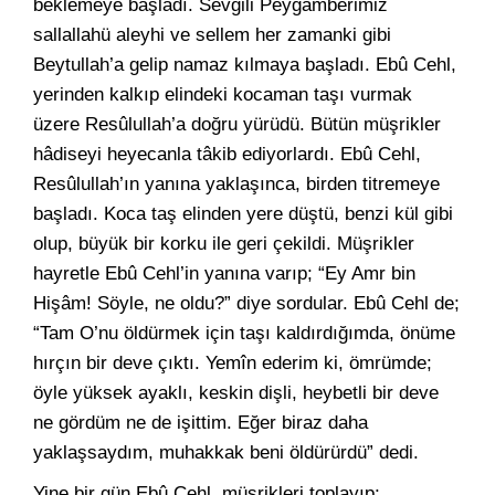
beklemeye başladı. Sevgili Peygamberimiz
sallallahü aleyhi ve sellem her zamanki gibi
Beytullah’a gelip namaz kılmaya başladı. Ebû Cehl,
yerinden kalkıp elindeki kocaman taşı vurmak
üzere Resûlullah’a doğru yürüdü. Bütün müşrikler
hâdiseyi heyecanla tâkib ediyorlardı. Ebû Cehl,
Resûlullah’ın yanına yaklaşınca, birden titremeye
başladı. Koca taş elinden yere düştü, benzi kül gibi
olup, büyük bir korku ile geri çekildi. Müşrikler
hayretle Ebû Cehl’in yanına varıp; “Ey Amr bin
Hişâm! Söyle, ne oldu?” diye sordular. Ebû Cehl de;
“Tam O’nu öldürmek için taşı kaldırdığımda, önüme
hırçın bir deve çıktı. Yemîn ederim ki, ömrümde;
öyle yüksek ayaklı, keskin dişli, heybetli bir deve
ne gördüm ne de işittim. Eğer biraz daha
yaklaşsaydım, muhakkak beni öldürürdü” dedi.
Yine bir gün Ebû Cehl, müşrikleri toplayıp;