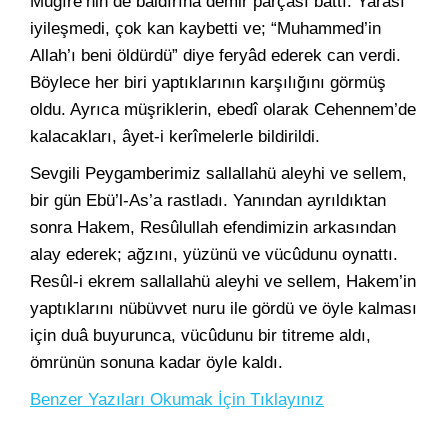
Mugîre’nin de baldırına demir parçası battı. Yarası
iyileşmedi, çok kan kaybetti ve; “Muhammed’in
Allah’ı beni öldürdü” diye feryâd ederek can verdi.
Böylece her biri yaptıklarının karşılığını görmüş
oldu. Ayrıca müşriklerin, ebedî olarak Cehennem’de
kalacakları, âyet-i kerîmelerle bildirildi.
Sevgili Peygamberimiz sallallahü aleyhi ve sellem,
bir gün Ebü’l-As’a rastladı. Yanından ayrıldıktan
sonra Hakem, Resûlullah efendimizin arkasından
alay ederek; ağzını, yüzünü ve vücûdunu oynattı.
Resûl-i ekrem sallallahü aleyhi ve sellem, Hakem’in
yaptıklarını nübüvvet nuru ile gördü ve öyle kalması
için duâ buyurunca, vücûdunu bir titreme aldı,
ömrünün sonuna kadar öyle kaldı.
Benzer Yazıları Okumak İçin Tıklayınız