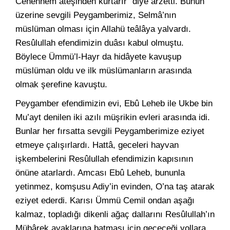
Cehennem ateşinden kurtarır” diye arzetti. Bunun
üzerine sevgili Peygamberimiz, Selmâ’nın
müslüman olması için Allahü teâlâya yalvardı.
Resûlullah efendimizin duâsı kabul olmuştu.
Böylece Ümmü’l-Hayr da hidâyete kavuşup
müslüman oldu ve ilk müslümanların arasında
olmak şerefine kavuştu.
Peygamber efendimizin evi, Ebû Leheb ile Ukbe bin
Mu’ayt denilen iki azılı müşrikin evleri arasında idi.
Bunlar her fırsatta sevgili Peygamberimize eziyet
etmeye çalışırlardı. Hattâ, geceleri hayvan
işkembelerini Resûlullah efendimizin kapısının
önüne atarlardı. Amcası Ebû Leheb, bununla
yetinmez, komşusu Adiy’in evinden, O’na taş atarak
eziyet ederdi. Karısı Ümmü Cemil ondan aşağı
kalmaz, topladığı dikenli ağaç dallarını Resûlullah’ın
Mübârek ayaklarına batması için geçeceği yollara