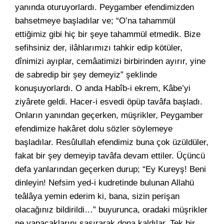
yanında oturuyorlardı. Peygamber efendimizden
bahsetmeye başladılar ve; “O’na tahammül
ettiğimiz gibi hiç bir şeye tahammül etmedik. Bize
sefihsiniz der, ilâhlarımızı tahkir edip kötüler,
dînimizi ayıplar, cemâatimizi birbirinden ayırır, yine
de sabredip bir şey demeyiz” şeklinde
konuşuyorlardı. O anda Habîb-i ekrem, Kâbe’yi
ziyârete geldi. Hacer-i esvedi öpüp tavâfa başladı.
Onların yanından geçerken, müşrikler, Peygamber
efendimize hakâret dolu sözler söylemeye
başladılar. Resûlullah efendimiz buna çok üzüldüler,
fakat bir şey demeyip tavâfa devam ettiler. Üçüncü
defa yanlarından geçerken durup; “Ey Kureyş! Beni
dinleyin! Nefsim yed-i kudretinde bulunan Allahü
teâlâya yemin ederim ki, bana, sizin perişan
olacağınız bildirildi…” buyurunca, oradaki müşrikler
ne yapacaklarını şaşırarak dona kaldılar. Tek bir