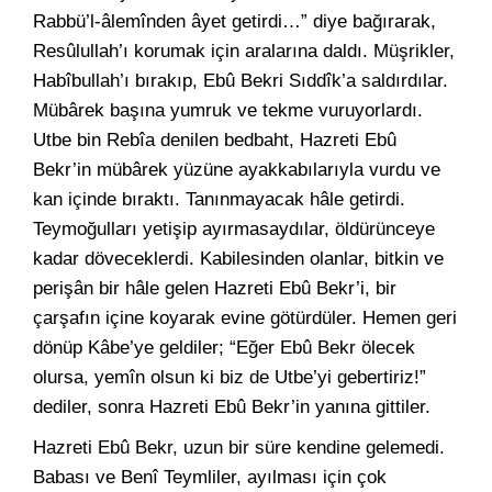
Rabbü’l-âlemînden âyet getirdi…” diye bağırarak,
Resûlullah’ı korumak için aralarına daldı. Müşrikler,
Habîbullah’ı bırakıp, Ebû Bekri Sıddîk’a saldırdılar.
Mübârek başına yumruk ve tekme vuruyorlardı.
Utbe bin Rebîa denilen bedbaht, Hazreti Ebû
Bekr’in mübârek yüzüne ayakkabılarıyla vurdu ve
kan içinde bıraktı. Tanınmayacak hâle getirdi.
Teymoğulları yetişip ayırmasaydılar, öldürünceye
kadar döveceklerdi. Kabilesinden olanlar, bitkin ve
perişân bir hâle gelen Hazreti Ebû Bekr’i, bir
çarşafın içine koyarak evine götürdüler. Hemen geri
dönüp Kâbe’ye geldiler; “Eğer Ebû Bekr ölecek
olursa, yemîn olsun ki biz de Utbe’yi gebertiriz!”
dediler, sonra Hazreti Ebû Bekr’in yanına gittiler.
Hazreti Ebû Bekr, uzun bir süre kendine gelemedi.
Babası ve Benî Teymliler, ayılması için çok