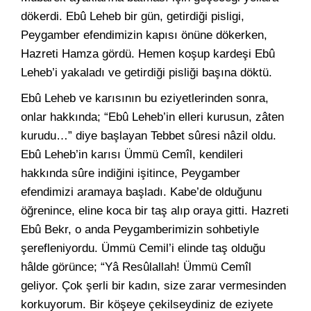
dökerdi. Ebû Leheb bir gün, getirdiği pisligi,
Peygamber efendimizin kapısı önüne dökerken,
Hazreti Hamza gördü. Hemen koşup kardeşi Ebû
Leheb’i yakaladı ve getirdiği pisliği başına döktü.
Ebû Leheb ve karısının bu eziyetlerinden sonra,
onlar hakkında; “Ebû Leheb’in elleri kurusun, zâten
kurudu…” diye başlayan Tebbet sûresi nâzil oldu.
Ebû Leheb’in karısı Ümmü Cemîl, kendileri
hakkında sûre indiğini işitince, Peygamber
efendimizi aramaya başladı. Kabe’de olduğunu
öğrenince, eline koca bir taş alıp oraya gitti. Hazreti
Ebû Bekr, o anda Peygamberimizin sohbetiyle
şerefleniyordu. Ümmü Cemil’i elinde taş olduğu
hâlde görünce; “Yâ Resûlallah! Ümmü Cemîl
geliyor. Çok şerli bir kadın, size zarar vermesinden
korkuyorum. Bir köşeye çekilseydiniz de eziyete