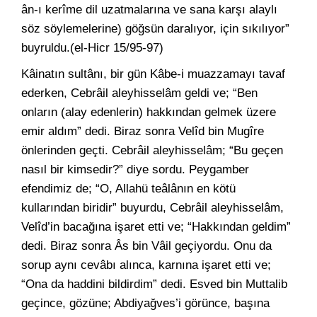
ân-ı kerîme dil uzatmalarına ve sana karşı alaylı
söz söylemelerine) göğsün daralıyor, için sıkılıyor”
buyruldu.(el-Hicr 15/95-97)
Kâinatın sultânı, bir gün Kâbe-i muazzamayı tavaf
ederken, Cebrâil aleyhisselâm geldi ve; “Ben
onların (alay edenlerin) hakkından gelmek üzere
emir aldım” dedi. Biraz sonra Velîd bin Mugîre
önlerinden geçti. Cebrâil aleyhisselâm; “Bu geçen
nasıl bir kimsedir?” diye sordu. Peygamber
efendimiz de; “O, Allahü teâlânın en kötü
kullarından biridir” buyurdu, Cebrâil aleyhisselâm,
Velîd’in bacağına işaret etti ve; “Hakkından geldim”
dedi. Biraz sonra Âs bin Vâil geçiyordu. Onu da
sorup aynı cevâbı alınca, karnına işaret etti ve;
“Ona da haddini bildirdim” dedi. Esved bin Muttalib
geçince, gözüne; Abdiyağves’i görünce, başına