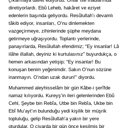
çıkarmaya dâvet ediyordu. Onlar ise inadlarında
diretiyorlardı. Ebû Leheb, hakâret ve eziyet
edenlerin başında geliyordu. Resûlullah’ı devamlı
tâkib ediyor, insanları, O’nu dinlemekten
vazgeçirmeye, zihinlerinde şüphe meydana
getirmeye uğraşıyordu. Toplantı yerlerinde,
panayırlarda, Resûlullah efendimiz; “Ey insanlar! Lâ
ilâhe illallah, deyiniz ki kurtulasınız” buyurdukça, o
hemen arkasından yetişip; “Ey insanlar! Bu
konuşan benim yeğenimdir. Sakın O’nun sözüne
inanmayın. O’ndan uzak durun!” diyordu.
Muhammed aleyhisselâm bir gün Kâbe-i şerîfde
namaz kılıyordu. Kureyş’in ileri gelenlerinden Ebû
Cehl, Şeybe bin Rebîa, Utbe bin Rebîa, Ukbe bin
Ebî Mu’ayt’ın bulunduğu yedi kişilik bir müşrik
topluluğu, gelip Resûlullah’a yakın bir yere
oturdular. O civarda bir gün önce kesilmiş bir