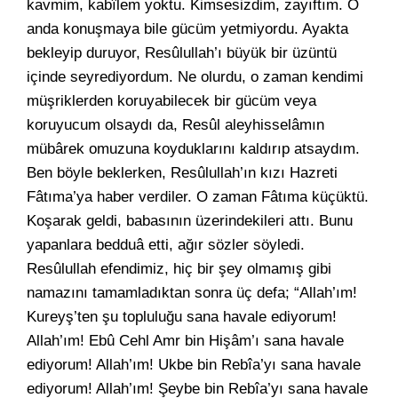
kavmim, kabîlem yoktu. Kimsesizdim, zayıftım. O
anda konuşmaya bile gücüm yetmiyordu. Ayakta
bekleyip duruyor, Resûlullah’ı büyük bir üzüntü
içinde seyrediyordum. Ne olurdu, o zaman kendimi
müşriklerden koruyabilecek bir gücüm veya
koruyucum olsaydı da, Resûl aleyhisselâmın
mübârek omuzuna koyduklarını kaldırıp atsaydım.
Ben böyle beklerken, Resûlullah’ın kızı Hazreti
Fâtıma’ya haber verdiler. O zaman Fâtıma küçüktü.
Koşarak geldi, babasının üzerindekileri attı. Bunu
yapanlara bedduâ etti, ağır sözler söyledi.
Resûlullah efendimiz, hiç bir şey olmamış gibi
namazını tamamladıktan sonra üç defa; “Allah’ım!
Kureyş’ten şu topluluğu sana havale ediyorum!
Allah’ım! Ebû Cehl Amr bin Hişâm’ı sana havale
ediyorum! Allah’ım! Ukbe bin Rebîa’yı sana havale
ediyorum! Allah’ım! Şeybe bin Rebîa’yı sana havale