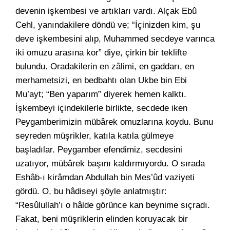
devenin işkembesi ve artıkları vardı. Alçak Ebû
Cehl, yanındakilere döndü ve; “İçinizden kim, şu
deve işkembesini alıp, Muhammed secdeye varınca
iki omuzu arasına kor” diye, çirkin bir teklifte
bulundu. Oradakilerin en zâlimi, en gaddarı, en
merhametsizi, en bedbahtı olan Ukbe bin Ebi
Mu’ayt; “Ben yaparım” diyerek hemen kalktı.
İşkembeyi içindekilerle birlikte, secdede iken
Peygamberimizin mübârek omuzlarına koydu. Bunu
seyreden müşrikler, katıla katıla gülmeye
başladılar. Peygamber efendimiz, secdesini
uzatıyor, mübârek başını kaldırmıyordu. O sırada
Eshâb-ı kirâmdan Abdullah bin Mes’ûd vaziyeti
gördü. O, bu hâdiseyi şöyle anlatmıştır:
“Resûlullah’ı o hâlde görünce kan beynime sıçradı.
Fakat, beni müşriklerin elinden koruyacak bir