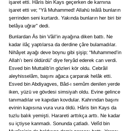
işaret etti. Hâris bin Kays geçerken de karnına
işaret etti ve; “Yâ Muhammed! Allahü teâlâ bunların
şerrinden seni kurtardı. Yakında bunların her biri bir
belâya uğrar” dedi.
Bunlardan Âs bin Vâil’in ayağına diken battı. Ne
kadar ilâç yaptılarsa da derdine çâre bulamadılar.
Nihâyet ayağı deve boynu gibi şişip; “Muhammed’in
Allah’ı beni öldürdü” diye feryâd ederek can verdi.
Esved bin Muttalib’in gözleri kör oldu. Cebrâil
aleyhisselâm, başını ağaca çarparak helâk etti.
Esved bin Abdiyagves, Bâd-ı semûm denilen yerde
iken, yüzü ve gövdesi simsiyah oldu. Evine gelince
tanımadılar ve kapıdan kovdular. Kahrından başını
evinin kapısına vura vura öldü. Hâris bin Kays da
tuzlu balık yemişti. Harareti arttıkça arttı. Ne kadar
su içtiyse kanmadı. Sonunda çatladı. Velîd bin