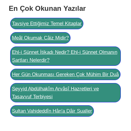
En Çok Okunan Yazılar
Tavsiye Ettiğimiz Temel Kitaplar
Meâl Okumak Câiz Midir?
Ehl-i Sünnet İtikadı Nedir? Ehl-i Sünnet Olmanın
Şartları Nelerdir?
Her Gün Okunması Gereken Çok Mühim Bir Duâ
Seyyid Abdülhakîm Arvâsî Hazretleri ve
Tasavvuf Terbiyesi
Sultan Vahideddîn Hân'a Dâir Sualler