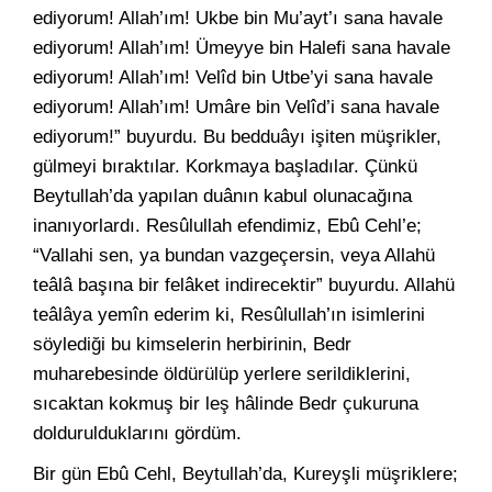
ediyorum! Allah’ım! Ukbe bin Mu’ayt’ı sana havale
ediyorum! Allah’ım! Ümeyye bin Halefi sana havale
ediyorum! Allah’ım! Velîd bin Utbe’yi sana havale
ediyorum! Allah’ım! Umâre bin Velîd’i sana havale
ediyorum!” buyurdu. Bu bedduâyı işiten müşrikler,
gülmeyi bıraktılar. Korkmaya başladılar. Çünkü
Beytullah’da yapılan duânın kabul olunacağına
inanıyorlardı. Resûlullah efendimiz, Ebû Cehl’e;
“Vallahi sen, ya bundan vazgeçersin, veya Allahü
teâlâ başına bir felâket indirecektir” buyurdu. Allahü
teâlâya yemîn ederim ki, Resûlullah’ın isimlerini
söylediği bu kimselerin herbirinin, Bedr
muharebesinde öldürülüp yerlere serildiklerini,
sıcaktan kokmuş bir leş hâlinde Bedr çukuruna
doldurulduklarını gördüm.
Bir gün Ebû Cehl, Beytullah’da, Kureyşli müşriklere;