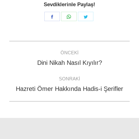
Sevdiklerinle Paylaş!
Share
Share
Share
on
on
on
Facebook
WhatsApp
Twitter
Post
ÖNCEKI
navigation
Dini Nikah Nasıl Kıyılır?
Previous
post:
SONRAKI
Hazreti Ömer Hakkında Hadis-i Şerifler
Next
post: