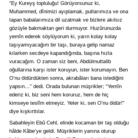
“Ey Kureyş topluluğu! Görüyorsunuz ki,
Muhammed, dînimizi ayıplamak, putlarımıza ve ona
tapan babalarımıza dil uzatmak ve bizlere akılsız
gözüyle bakmaktan geri durmuyor. Huzûrunuzda
yemîn ederek söylüyorum ki, yarın kolay kolay
taşıyamıyacağım bir taşı, buraya gelip namaz
kılarken secdeye kapandığında, başına hızla
vuracağım. O zaman siz beni, Abdülmuttalib
oğullarına karşı ister koruyun, ister korumayın. Ben
O’nu öldürdükten sonra, akrabâları bana istediğini
yapsın…” dedi. Orada bulunan müşrikler; “Yemîn
ederiz ki, biz seni hem koruruz, hem de hiç
kimseye teslîm etmeyiz. Yeter ki, sen O’nu öldür!”
diye kışkırttılar.
Sabahleyin Ebû Cehl, elinde kocaman bir taş olduğu
hâlde Kâbe’ye geldi. Müşriklerin yanına oturup