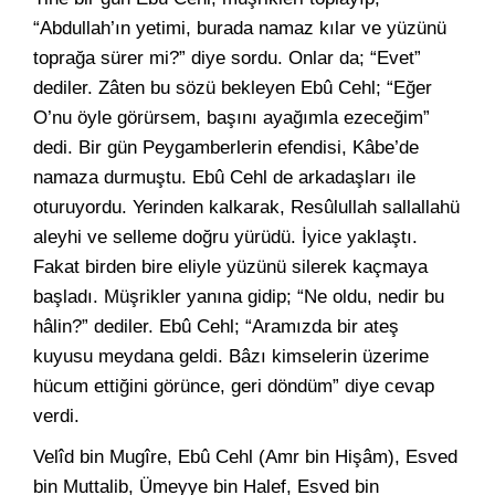
“Abdullah’ın yetimi, burada namaz kılar ve yüzünü
toprağa sürer mi?” diye sordu. Onlar da; “Evet”
dediler. Zâten bu sözü bekleyen Ebû Cehl; “Eğer
O’nu öyle görürsem, başını ayağımla ezeceğim”
dedi. Bir gün Peygamberlerin efendisi, Kâbe’de
namaza durmuştu. Ebû Cehl de arkadaşları ile
oturuyordu. Yerinden kalkarak, Resûlullah sallallahü
aleyhi ve selleme doğru yürüdü. İyice yaklaştı.
Fakat birden bire eliyle yüzünü silerek kaçmaya
başladı. Müşrikler yanına gidip; “Ne oldu, nedir bu
hâlin?” dediler. Ebû Cehl; “Aramızda bir ateş
kuyusu meydana geldi. Bâzı kimselerin üzerime
hücum ettiğini görünce, geri döndüm” diye cevap
verdi.
Velîd bin Mugîre, Ebû Cehl (Amr bin Hişâm), Esved
bin Muttalib, Ümeyye bin Halef, Esved bin