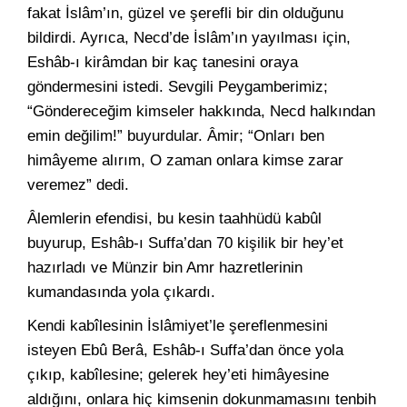
fakat İslâm’ın, güzel ve şerefli bir din olduğunu
bildirdi. Ayrıca, Necd’de İslâm’ın yayılması için,
Eshâb-ı kirâmdan bir kaç tanesini oraya
göndermesini istedi. Sevgili Peygamberimiz;
“Göndereceğim kimseler hakkında, Necd halkından
emin değilim!” buyurdular. Âmir; “Onları ben
himâyeme alırım, O zaman onlara kimse zarar
veremez” dedi.
Âlemlerin efendisi, bu kesin taahhüdü kabûl
buyurup, Eshâb-ı Suffa’dan 70 kişilik bir hey’et
hazırladı ve Münzir bin Amr hazretlerinin
kumandasında yola çıkardı.
Kendi kabîlesinin İslâmiyet’le şereflenmesini
isteyen Ebû Berâ, Eshâb-ı Suffa’dan önce yola
çıkıp, kabîlesine; gelerek hey’eti himâyesine
aldığını, onlara hiç kimsenin dokunmamasını tenbih