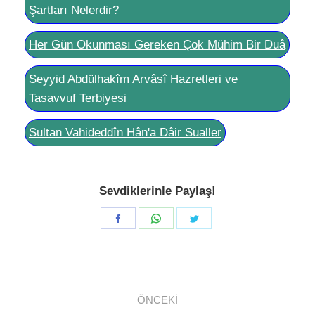
Şartları Nelerdir?
Her Gün Okunması Gereken Çok Mühim Bir Duâ
Seyyid Abdülhakîm Arvâsî Hazretleri ve
Tasavvuf Terbiyesi
Sultan Vahideddîn Hân'a Dâir Sualler
Sevdiklerinle Paylaş!
Share
Share
Share
on
on
on
Facebook
WhatsApp
Twitter
Post
ÖNCEKI