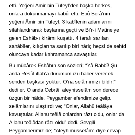
etti. Yeğeni Âmir bin Tufeyl’den başka herkes,
onlara dokunmamayı kabûl etti. Ebû Berâ’nın
yeğeni Âmir bin Tufeyl, 3 kabîlenin adamlarını
silâhlandırarak başlarına geçti ve Bi’r-i Maûne’ye
gelen Eshâb-ı kirâmı kuşattı. 4 tarafı sarılan
sahâbîler, kılıçlarına sarılıp biri hâriç hepsi de sehîd
oluncaya kadar kahramanca savaştılar.
Bu mübârek Eshâbın son sözleri; “Yâ Rabbî! Şu
anda Resûlullah’a durumumuzu haber verecek
senden başkası yoktur. O’na selâmımızı bildir!”
dediler. O anda Cebrâil aleyhisselâm son derece
üzgün bir hâlde, Peygamber efendimize gelip,
selâmlarını ulaştırdı ve; “Onlar, Allahü teâlâya
kavuştular. Allahü teâlâ onlardan râzı oldu, onlar da
Allahü teâlâdan râzı oldu” dedi. Sevgili
Peygamberimiz de; “Aleyhimüsselâm” diye cevap