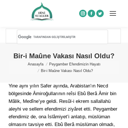
Instagram
Facebook
Twitter
Bir-i Maûne Vakası Nasıl Oldu?
You are here:
Anasayfa
Peygamber Efendimizin Hayatı
Bir-i Maûne Vakası Nasıl Oldu?
Yine aynı yılın Safer ayında, Arabistan’ın Necd
bölgesinde Âmiroğullarının reîsi Ebû Berâ Âmir bin
Mâlik, Medîne’ye geldi. Resûl-i ekrem sallallahü
aleyhi ve sellem efendimizi ziyâret etti. Peygamber
efendimiz de, ona İslâmiyet’i anlatıp, müslüman
olmasını tavsiye etti. Ebû Berâ müslüman olmadı,