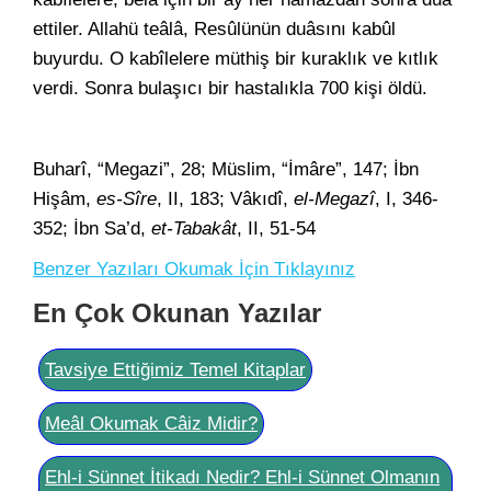
ettiler. Allahü teâlâ, Resûlünün duâsını kabûl
buyurdu. O kabîlelere müthiş bir kuraklık ve kıtlık
verdi. Sonra bulaşıcı bir hastalıkla 700 kişi öldü.
Buharî, “Megazi”, 28; Müslim, “İmâre”, 147; İbn
Hişâm,
es-Sîre
, II, 183; Vâkıdî,
el-Megazî
, I, 346-
352; İbn Sa’d,
et-Tabakât
, II, 51-54
Benzer Yazıları Okumak İçin Tıklayınız
En Çok Okunan Yazılar
Tavsiye Ettiğimiz Temel Kitaplar
Meâl Okumak Câiz Midir?
Ehl-i Sünnet İtikadı Nedir? Ehl-i Sünnet Olmanın