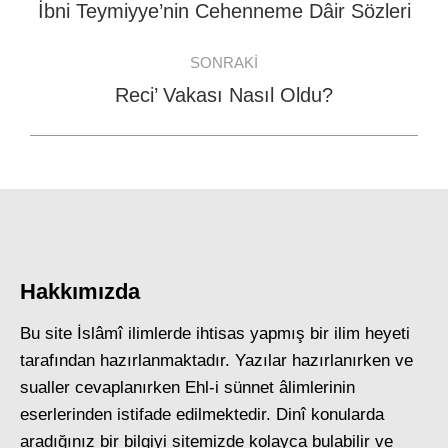
navigation
İbni Teymiyye’nin Cehenneme Dâir Sözleri
Previous
post:
SONRAKI
Reci’ Vakası Nasıl Oldu?
Next
post:
Hakkımızda
Bu site İslâmî ilimlerde ihtisas yapmış bir ilim heyeti
tarafından hazırlanmaktadır. Yazılar hazırlanırken ve
sualler cevaplanırken Ehl-i sünnet âlimlerinin
eserlerinden istifade edilmektedir. Dinî konularda
aradığınız bir bilgiyi sitemizde kolayca bulabilir ve