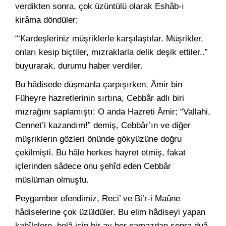
verdikten sonra, çok üzüntülü olarak Eshâb-ı
kirâma döndüler;
“‘Kardeşleriniz müşriklerle karşılaştılar. Müşrikler,
onları kesip biçtiler, mızraklarla delik deşik ettiler..”
buyurarak, durumu haber verdiler.
Bu hâdisede düşmanla çarpışırken, Âmir bin
Füheyre hazretlerinin sırtına, Cebbâr adlı biri
mızrağını saplamıştı: O anda Hazreti Âmir; “Vallahi,
Cennet’i kazandım!” demiş, Cebbâr’ın ve diğer
müşriklerin gözleri önünde gökyüzüne doğru
çekilmişti. Bu hâle herkes hayret etmiş, fakat
içlerinden sâdece onu şehîd eden Cebbâr
müslüman olmuştu.
Peygamber efendimiz, Reci’ ve Bi’r-i Maûne
hâdiselerine çok üzüldüler. Bu elim hâdiseyi yapan
kabîlelere, belâ için bir ay her namazdan sonra duâ